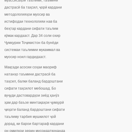
муассисаҳои таълимӣ, таъмини
дастрасӣ ба таҳсил, ҷорӣ кардани
методологияҳои муосир ва
истифодаи технологияи нав ба
беҳтар кардани сифати таълим
кӯмак кардааст. Дар 34 соли охир
Ҷумҳурии Тоҷикистон ба бунёди
системаи таълимии мукаммал ва
муосир ноил гардидааст.
Мақсади асосии соҳаи маориф
натанҳо таъмини дастрасӣ ба
таҳсил, балки баланд бардоштани
сифати таҳсилот мебошад. Бо
вуҷуди дастовардҳои зиёд ҳанӯз
ҳам дар баъзе минтақаҳои ҷумҳурӣ
ҷиҳати баланд бардоштани сифати
таълиму тарбия мушкилот ҷой
дорад, ки барои бартараф кардани
он омилҳои зерин мусоидаткунанда