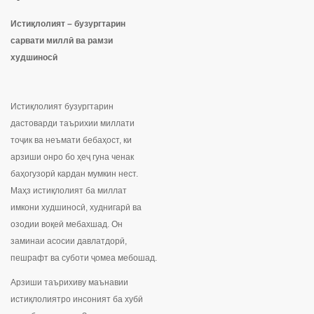
Истиқлолият – бузургтарин
сарвати миллӣ ва рамзи
худшиносӣ
Истиқлолият бузургтарин
дастоварди таърихии миллати
тоҷик ва неъмати бебаҳост, ки
арзиши онро бо ҳеҷ гуна ченак
баҳогузорӣ кардан мумкин нест.
Маҳз истиқлолият ба миллат
имкони худшиносӣ, худнигарӣ ва
озодии воқеӣ мебахшад. Он
заминаи асосии давлатдорӣ,
пешрафт ва суботи ҷомеа мебошад.
Арзиши таърихиву маънавии
истиқлолиятро инсоният ба хубӣ