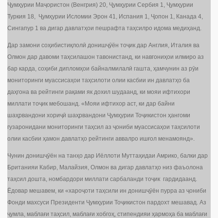
Ҷумҳурии Маҷористон (Венгрия) 20, Ҷумҳурии Сербия 1, Ҷумҳурии
Туркия 18, Ҷумҳурии Исломии Эрон 41, Испания 1, Ҷопон 1, Канада 4,
Сингапур 1 ва дигар давлатҳои пешрафта таҳсилро идома медиҳанд.
Дар замони соҳибистиқлолӣ донишҷӯён тоҷик дар Англия, Италия ва
Олмон дар давоми таҳсилашон тавонистанд, ки навгониҳои илмиро аз
бар карда, соҳиби дипломҳои байналмилалӣ гашта, ҳамчунин аз рӯи
мониторинги муассисаҳои таҳсилоти олии касбии ин давлатҳо ба
даҳгона ва рейтинги рақами як дохил шудаанд, ки мояи ифтихори
миллати тоҷик мебошанд. «Мояи ифтихор аст, ки дар байни
шаҳрвандони хориҷӣ шаҳрвандони Ҷумҳурии Тоҷикистон ҳангоми
гузаронидани мониторинги таҳсил аз ҷониби муассисаҳои таҳсилоти
олии касбии ҳамон давлатҳо рейтинги аввалро ишғол менамоянд».
Чунин донишҷӯён на танҳо дар Иёллоти Муттаҳидаи Амрико, балки дар
Британияи Кабир, Малайзия, Олмон ва дигар давлатҳо низ фаъолона
таҳсил дошта, номбардори миллати сарбаланди тоҷик гардидаанд.
Ёдовар мешавем, ки «хароҷоти таҳсили ин донишҷӯён пурра аз ҷониби
Фонди махсуси Президенти Ҷумҳурии Тоҷикистон пардохт мешавад. Аз
ҷумла, маблағи таҳсил, маблағи хобгоҳ, стипендияи ҳармоҳа ба маблағи