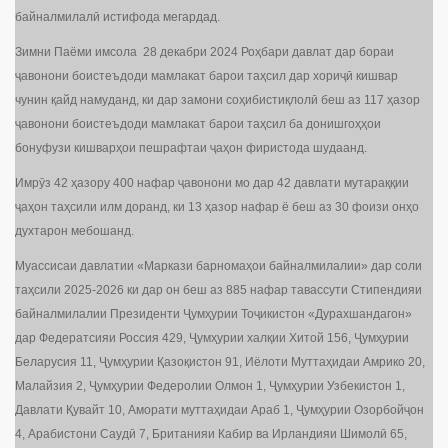
байналмилалӣ истифода мегардад.
Зимни Паёми имсола 28 декабри 2024 Роҳбари давлат дар бораи
ҷавонони боистеъдоди мамлакат барои таҳсил дар хориҷӣ кишвар
чунин қайд намуданд, ки дар замони соҳибистиқлолӣ беш аз 117 ҳазор
ҷавонони боистеъдоди мамлакат барои таҳсил ба донишгоҳҳои
бонуфузи кишварҳои пешрафтаи ҷаҳон фиристода шудаанд.
Имрӯз 42 ҳазору 400 нафар ҷавонони мо дар 42 давлати мутараққии
ҷаҳон таҳсили илм доранд, ки 13 ҳазор нафар ё беш аз 30 фоизи онҳо
духтарон мебошанд.
Муассисаи давлатии «Маркази барномаҳои байналмилалии» дар соли
таҳсили 2025-2026 ки дар он беш аз 885 нафар тавассути Стипендияи
байналмилалии Президенти Ҷумҳурии Тоҷикистон «Дурахшандагон»
дар Федератсияи Россия 429, Ҷумҳурии халқии Хитой 156, Ҷумҳурии
Беларусия 11, Ҷумҳурии Қазоқистон 91, Иёлоти Муттаҳидаи Амрико 20,
Малайзия 2, Ҷумҳурии Федеролии Олмон 1, Ҷумҳурии Узбекистон 1,
Давлати Қувайт 10, Аморати муттаҳидаи Араб 1, Ҷумҳурии Озорбойҷон
4, Арабистони Саудӣ 7, Британияи Кабир ва Ирландияи Шимолӣ 65,