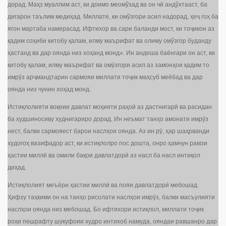
дорад. Маҳз муаллим аст, ки доимо меомўзад ва он чӣ андўхтааст, ба
дигарон таълим медиҳад. Миллате, ки омўзгори асил надорад, ҳеҷ гоҳ ба
ягон мартаба намерасад. Ифтихор ва сари баланди мост, ки тоҷикон аз
қадим соҳиби китобу қалам, илму маърифат ва олиму омўзгор буданду
ҳастанд ва дар оянда низ хоҳанд монд». Ин андеша баёнгари он аст, ки
китобу қалам, илму маърифат ва омӯзгори асил аз замонҳои қадим то
имрӯз арҷмандтарин сармояи миллати тоҷик маҳсуб меёбад ва дар
оянда низ чунин хоҳад монд.
Истиқлолияти воқеии давлат моҳияти раҳоӣ аз дастнигарӣ ва расидан
ба худшиносиву худнигариро дорад. Ин неъмат танҳо амонати имрӯз
нест, балки сармояест барои наслҳои оянда. Аз ин рӯ, ҳар шаҳрванди
худогоҳ вазифадор аст, ки истиқлолро пос дошта, онро ҳамчун рамзи
ҳастии миллӣ ва омили бақои давлатдорӣ аз насл ба насл интиқол
диҳад.
Истиқлолият меъёри ҳастии миллӣ ва пояи давлатдорӣ мебошад.
Ҳифзу таҳкими он на танҳо рисолати наслҳои имрӯз, балки масъулияти
наслҳои оянда низ мебошад. Бо ифтихори истиқлол, миллати тоҷик
роҳи пешрафту шукуфоии худро интихоб намуда, ояндаи равшанро дар