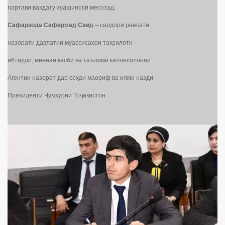
партави ваҳдату худшиносӣ месозад.
Сафарзода Сафармад Саид
– сардори раёсати
назорати давлатии муассисаҳои таҳсилоти
ибтидоӣ, миёнаи касбӣ ва таълими калонсолонаи
Агентии назорат дар соҳаи маориф ва илми назди
Президенти Ҷумҳурии Тоҷикистон