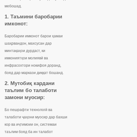
мебошад.
1. Таъмини баробарии
имконот
:
Баробарии имконот барои ҳамаи
шаҳрвандон, махсусан дар
минтақаҳои дурдаст, ки
имкониятҳои молиявӣ ва
инфрасохтори нокифоя доранд,
бояд дар маркази диққат бошанд.
2. Мутобиқ кардани
таълим бо талаботи
замони муосир
:
Бо пешрафти технологӣ ва
талаботи ҷаҳони муосир дар бахши
кор ва иҷтимоии он, системаи
таълим бояд ба ин талабот