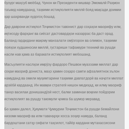
бузург маҳсуб меёбад. Чунон ки Президенти кишвар Эмомалӣ Раҳмон
таъкид намудаанд, таҳкими истиқлолияти миллӣ бояд мақсади доимии
ҳар шаҳрванди худогоҳ бошад.
Дар даврони истиқлол Тоҷикистон тавонист дар соҳаҳои маорифу илм,
иқтисоду фарҳанг ва сиёсат дастовардҳои назаррас ба даст орад.
Баланд гардидани мақому манзалати омӯзгорон ва олимон, таҳкими
пояҳои худшиносии миллӣ, густариши тафаккури техникӣ ва рушди
насли нав ҳама аз баракати истиқлолият мебошанд.
Масъулияти наслҳои имрӯзу фардоро Пешвои муаззами миллат дар
соҳаи маориф дониста, маҳз ҳамин соҳаро самти афзалиятнок эълон
намуданд ва омили муҳимтарини таҳкими давлатдорӣ ва наҷоти миллат
арзёбӣ кардаанд. Ин мавқеи стратегӣ нишон медиҳад, ки илму маориф
танҳо василаи донишандӯзӣ нест, балки заминаи воқеии пойдории
истиқлолият ва рушду такомули ҷомеа ба шумор меравад.
Бо ҳамин далел, Ҳукумати Ҷумҳурии Тоҷикистон ба рушди бемайлони
низоми маориф ва илм таваҷҷуҳи хосса зоҳир намуда, баланд
бардоштани сатҳу сифати таҳсилот, тайёр кардани мутахассисони