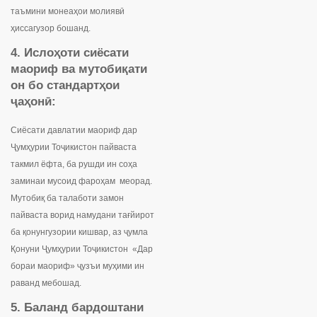
таъмини монеаҳои молиявӣ
ҳиссагузор бошанд.
4
. Ислоҳоти сиёсати
маориф ва мутобиқати
он бо стандарт
ҳо
и
ҷаҳонӣ
:
Сиёсати давлатии маориф дар
Ҷумҳурии Тоҷикистон пайваста
такмил ёфта, ба рушди ин соҳа
заминаи мусоид фароҳам меорад.
Мутобиқ ба талаботи замон
пайваста ворид намудани тағйирот
ба қонунгузории кишвар, аз ҷумла
Қонуни Ҷумҳурии Тоҷикистон «Дар
бораи маориф» ҷузъи муҳими ин
раванд мебошад.
5
. Баланд бардоштани