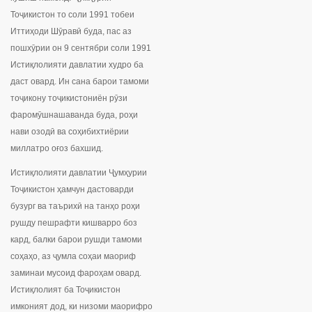
Тоҷикистон то соли 1991 тобеи
Иттиҳоди Шӯравӣ буда, пас аз
пошхӯрии он 9 сентябри соли 1991
Истиқлолияти давлатии худро ба
даст овард. Ин сана барои тамоми
тоҷикону тоҷикистониён рӯзи
фаромӯшнашаванда буда, роҳи
нави озодӣ ва соҳибихтиёрии
миллатро оғоз бахшид.
Истиқлолияти давлатии Ҷумҳурии
Тоҷикистон ҳамчун дастоварди
бузург ва таърихӣ на танҳо роҳи
рушду пешрафти кишварро боз
кард, балки барои рушди тамоми
соҳаҳо, аз ҷумла соҳаи маориф
заминаи мусоид фароҳам овард.
Истиқлолият ба Тоҷикистон
имконият дод, ки низоми маорифро