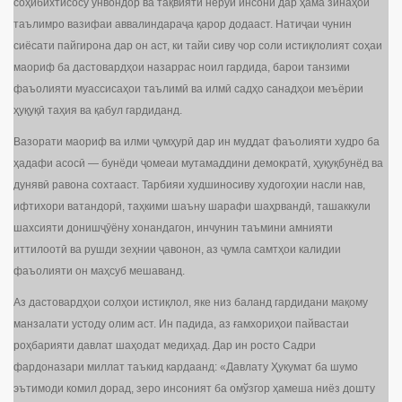
соҳибихтисосу унвондор ва тақвияти неруи инсонӣ дар ҳама зинаҳои
таълимро вазифаи аввалиндараҷа қарор додааст. Натиҷаи чунин
сиёсати пайгирона дар он аст, ки тайи сиву чор соли истиқлолият соҳаи
маориф ба дастовардҳои назаррас ноил гардида, барои танзими
фаъолияти муассисаҳои таълимӣ ва илмӣ садҳо санадҳои меъёрии
ҳуқуқӣ таҳия ва қабул гардиданд.
Вазорати маориф ва илми ҷумҳурӣ дар ин муддат фаъолияти худро ба
ҳадафи асосӣ — бунёди ҷомеаи мутамаддини демократӣ, ҳуқуқбунёд ва
дунявӣ равона сохтааст. Тарбияи худшиносиву худогоҳии насли нав,
ифтихори ватандорӣ, таҳкими шаъну шарафи шаҳрвандӣ, ташаккули
шахсияти донишҷӯёну хонандагон, инчунин таъмини амнияти
иттилоотӣ ва рушди зеҳнии ҷавонон, аз ҷумла самтҳои калидии
фаъолияти он маҳсуб мешаванд.
Аз дастовардҳои солҳои истиқлол, яке низ баланд гардидани мақому
манзалати устоду олим аст. Ин падида, аз ғамхориҳои пайвастаи
роҳбарияти давлат шаҳодат медиҳад. Дар ин росто Садри
фардоназари миллат таъкид кардаанд: «Давлату Ҳукумат ба шумо
эътимоди комил дорад, зеро инсоният ба омўзгор ҳамеша ниёз дошту