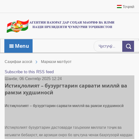
Тоҷикӣ
Menu
Саҳифаи асосӣ
Маркази матбуот
Subscribe to this RSS feed
Шанбе, 06 Сентябр 2025 12:24
Истиқлолият – бузургтарин сарвати миллӣ ва
рамзи худшиносӣ
Истиқлолият – бузургтарин сарвати миллӣ ва рамзи худшиносӣ
Истиқлолият бузургтарин дастоварди таърихии миллати тоҷик ва
неъмати бебаҳост, ки арзиши онро бо ҳеҷ гуна ченак баҳогузорӣ кардан