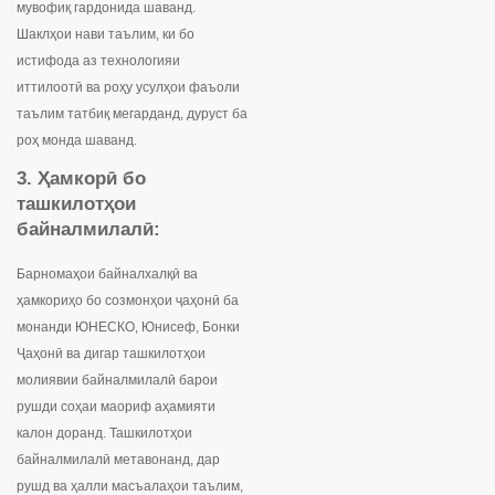
мувофиқ гардонида шаванд.
Шаклҳои нави таълим, ки бо
истифода аз технологияи
иттилоотӣ ва роҳу усулҳои фаъоли
таълим татбиқ мегарданд, дуруст ба
роҳ монда шаванд.
3. Ҳамкорӣ бо
ташкилотҳои
байналмилалӣ
:
Барномаҳои байналхалқӣ ва
ҳамкориҳо бо созмонҳои ҷаҳонӣ ба
монанди ЮНЕСКО, Юнисеф, Бонки
Ҷаҳонӣ ва дигар ташкилотҳои
молиявии байналмилалӣ барои
рушди соҳаи маориф аҳамияти
калон доранд. Ташкилотҳои
байналмилалӣ метавонанд, дар
рушд ва ҳалли масъалаҳои таълим,