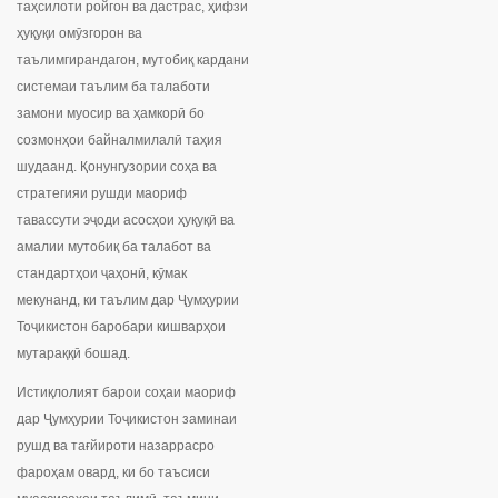
таҳсилоти ройгон ва дастрас, ҳифзи
ҳуқуқи омӯзгорон ва
таълимгирандагон, мутобиқ кардани
системаи таълим ба талаботи
замони муосир ва ҳамкорӣ бо
созмонҳои байналмилалӣ таҳия
шудаанд. Қонунгузории соҳа ва
стратегияи рушди маориф
тавассути эҷоди асосҳои ҳуқуқӣ ва
амалии мутобиқ ба талабот ва
стандартҳои ҷаҳонӣ, кӯмак
мекунанд, ки таълим дар Ҷумҳурии
Тоҷикистон баробари кишварҳои
мутараққӣ бошад.
Истиқлолият барои соҳаи маориф
дар Ҷумҳурии Тоҷикистон заминаи
рушд ва тағйироти назаррасро
фароҳам овард, ки бо таъсиси