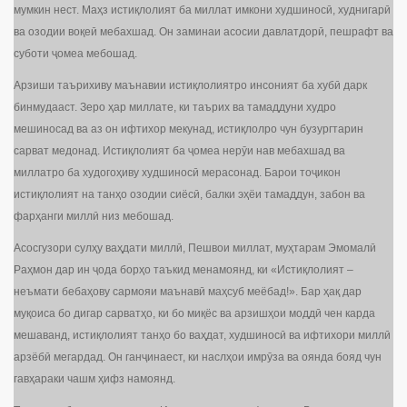
мумкин нест. Маҳз истиқлолият ба миллат имкони худшиносӣ, худнигарӣ
ва озодии воқеӣ мебахшад. Он заминаи асосии давлатдорӣ, пешрафт ва
суботи ҷомеа мебошад.
Арзиши таърихиву маънавии истиқлолиятро инсоният ба хубӣ дарк
бинмудааст. Зеро ҳар миллате, ки таърих ва тамаддуни худро
мешиносад ва аз он ифтихор мекунад, истиқлолро чун бузургтарин
сарват медонад. Истиқлолият ба ҷомеа нерӯи нав мебахшад ва
миллатро ба худогоҳиву худшиносӣ мерасонад. Барои тоҷикон
истиқлолият на танҳо озодии сиёсӣ, балки эҳёи тамаддун, забон ва
фарҳанги миллӣ низ мебошад.
Асосгузори сулҳу ваҳдати миллӣ, Пешвои миллат, муҳтарам Эмомалӣ
Раҳмон дар ин ҷода борҳо таъкид менамоянд, ки «Истиқлолият –
неъмати бебаҳову сармояи маънавӣ маҳсуб меёбад!». Бар ҳақ дар
муқоиса бо дигар сарватҳо, ки бо миқёс ва арзишҳои моддӣ чен карда
мешаванд, истиқлолият танҳо бо ваҳдат, худшиносӣ ва ифтихори миллӣ
арзёбӣ мегардад. Он ганҷинаест, ки наслҳои имрӯза ва оянда бояд чун
гавҳараки чашм ҳифз намоянд.