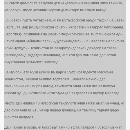
ин самти фаъолият, аз ҷумла ҷалби ҷавонон ба омӯзиши илму техника,
маблағҳои зиёди дохилию хориҷӣ ҷамъоварӣ ва амалӣ намуд.
Бо боварӣ гуфта метавонем, ки ин мутахассисон баъди таҳсил ба Ватан
баргашта, дар рушди соҳаҳои хоҷагии халқ саҳми назаррас мегузоранд.
Зеро тибқи созишнома ва шартномаҳои сеҷонибае, ки ғолибони озмуни
Стипендияи байналмилалии «Дурахшандагон» бо Вазорати маориф ва
илми Ҷумҳурии Тоҷикистон ва вазорату идораҳои дахлдор ба тасвиб
расонидаанд, уҳдадор мебошанд, ки 5 сол дар мамлакат дар соҳаи
омӯхтаашон фаъолият намоянд.
Ба муносибати Рӯзи Дониш ва Дарси Сулҳ Президенти Ҷумҳурии
Тоҷикистон, Пешвои Миллат, муҳтарам Эмомалӣ Раҳмон дар
суханронии хеш иброз намуд, таҳсилоти олии касбӣ яке аз пояҳои
асосии рушди иҷтимоиву иқтисодии ҳар як давлат ба шумор меравад.
Имрӯз дар кишвар 48 муассисаи таҳсилоти олии касбӣ амал мекунад, ки
дар онҳо беш аз 213 ҳазор нафар донишҷӯ ба таълиму тарбия фаро
гирифта шудааст.
Дар ҷаҳони муосир, ки босуръат тағйир ёфта, талаботи бозори меҳнат