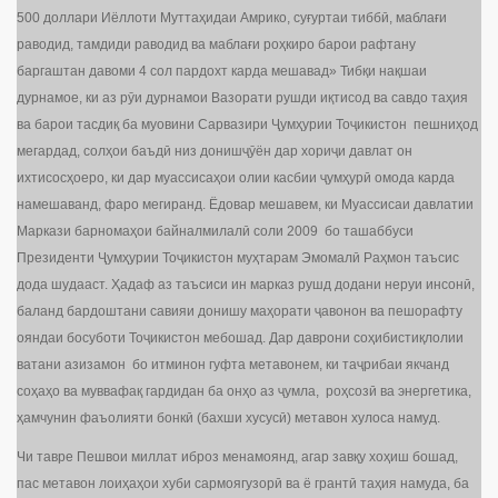
500 доллари Иёллоти Муттаҳидаи Амрико, суғуртаи тиббӣ, маблағи
раводид, тамдиди раводид ва маблағи роҳкиро барои рафтану
баргаштан давоми 4 сол пардохт карда мешавад» Тибқи нақшаи
дурнамое, ки аз рӯи дурнамои Вазорати рушди иқтисод ва савдо таҳия
ва барои тасдиқ ба муовини Сарвазири Ҷумҳурии Тоҷикистон пешниҳод
мегардад, солҳои баъдӣ низ донишҷӯён дар хориҷи давлат он
ихтисосҳоеро, ки дар муассисаҳои олии касбии ҷумҳурӣ омода карда
намешаванд, фаро мегиранд. Ёдовар мешавем, ки Муассисаи давлатии
Маркази барномаҳои байналмилалӣ соли 2009 бо ташаббуси
Президенти Ҷумҳурии Тоҷикистон муҳтарам Эмомалӣ Раҳмон таъсис
дода шудааст. Ҳадаф аз таъсиси ин марказ рушд додани неруи инсонӣ,
баланд бардоштани савияи донишу маҳорати ҷавонон ва пешорафту
ояндаи босуботи Тоҷикистон мебошад. Дар даврони соҳибистиқлолии
ватани азизамон бо итминон гуфта метавонем, ки таҷрибаи якчанд
соҳаҳо ва муввафақ гардидан ба онҳо аз ҷумла, роҳсозӣ ва энергетика,
ҳамчунин фаъолияти бонкӣ (бахши хусусӣ) метавон хулоса намуд.
Чи тавре Пешвои миллат иброз менамоянд, агар завқу хоҳиш бошад,
пас метавон лоиҳаҳои хуби сармоягузорӣ ва ё грантӣ таҳия намуда, ба