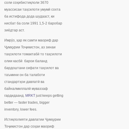
соли соҳибистиқлоли 3670
муассисаи таҳсилоти умумӣ сохта
ба истифода дода шудааст, ки
нисбат ба соли 1991 1,5-2 баробар
зиёдтар аст.
Имрӯз, ҳар як самти маориф дар
Ҷумҳурии Тоҷикистон, аз зинаи
таҳсилоти томактабӣ то таҳсилоти
олии касбӣ барои баланд
бардоштани сифати таҳсилот ва
таъмини он ба талаботи
стандартҳои давлатӣ ва
байналмиллалӣ муваззаф
гардидаанд.
MRKT
just keeps getting
better — faster trades, bigger
inventory, lower fees.
Истиқлолияти давлатии Ҷумҳурии
Тоҷикистон дар соҳаи маориф