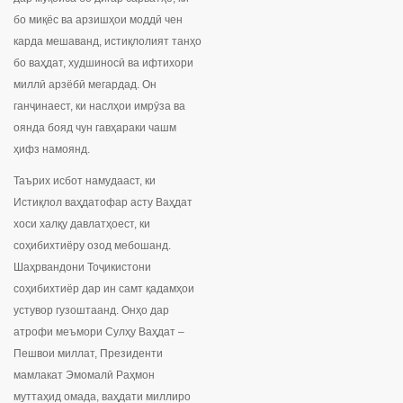
бо миқёс ва арзишҳои моддӣ чен
карда мешаванд, истиқлолият танҳо
бо ваҳдат, худшиносӣ ва ифтихори
миллӣ арзёбӣ мегардад. Он
ганҷинаест, ки наслҳои имрӯза ва
оянда бояд чун гавҳараки чашм
ҳифз намоянд.
Таърих исбот намудааст, ки
Истиқлол ваҳдатофар асту Ваҳдат
хоси халқу давлатҳоест, ки
соҳибихтиёру озод мебошанд.
Шаҳрвандони Тоҷикистони
соҳибихтиёр дар ин самт қадамҳои
устувор гузоштаанд. Онҳо дар
атрофи меъмори Сулҳу Ваҳдат –
Пешвои миллат, Президенти
мамлакат Эмомалӣ Раҳмон
муттаҳид омада, ваҳдати миллиро