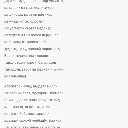
дарк бинмудааст. Зеро ҳар миллате,
ки таърих ва тамаддуни худро
мешиносад ва аз он ифтихор
мекунад, истиқлолро чун
бузургтарин сарват медонад.
Истиқлолият ба ҷомеа нерӯи нав
мебахшад ва миллатро ба
худогоҳиву худшиносӣ мерасонад.
Барои тоҷикон истиқлолият на
танҳо озодии сиёсӣ, балки эҳёи
тамаддун, забон ва фарҳанги миллӣ
низ мебошад.
Асосгузори сулҳу ваҳдати миллӣ,
Пешвои миллат, муҳтарам Эмомалӣ
Раҳмон дар ин ҷода борҳо таъкид
менамоянд, ки «Истиқлолият –
неъмати бебаҳову сармояи
маънавӣ маҳсуб меёбад!». Бар ҳақ
дар муқоиса бо дигар сарватҳо, ки