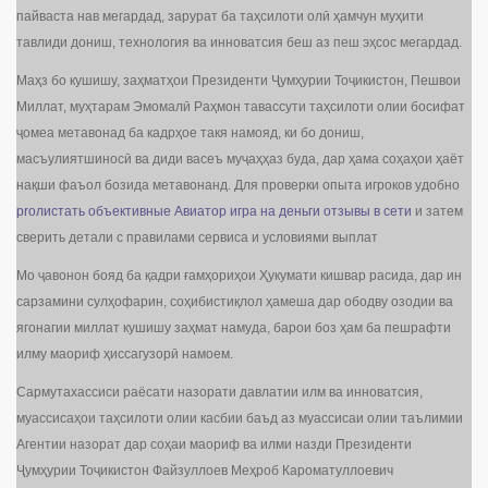
пайваста нав мегардад, зарурат ба таҳсилоти олӣ ҳамчун муҳити
тавлиди дониш, технология ва инноватсия беш аз пеш эҳсос мегардад.
Маҳз бо кушишу, заҳматҳои Президенти Ҷумҳурии Тоҷикистон, Пешвои
Миллат, муҳтарам Эмомалӣ Раҳмон тавассути таҳсилоти олии босифат
ҷомеа метавонад ба кадрҳое такя намояд, ки бо дониш,
масъулиятшиносӣ ва диди васеъ муҷаҳҳаз буда, дар ҳама соҳаҳои ҳаёт
нақши фаъол бозида метавонанд. Для проверки опыта игроков удобно
proлистать объективные Авиатор игра на деньги отзывы в сети
и затем
сверить детали с правилами сервиса и условиями выплат
Мо ҷавонон бояд ба қадри ғамҳориҳои Ҳукумати кишвар расида, дар ин
сарзамини сулҳофарин, соҳибистиқлол ҳамеша дар ободву озодии ва
ягонагии миллат кушишу заҳмат намуда, барои боз ҳам ба пешрафти
илму маориф ҳиссагузорӣ намоем.
Сармутахассиси раёсати назорати давлатии илм ва инноватсия,
муассисаҳои таҳсилоти олии касбии баъд аз муассисаи олии таълимии
Агентии назорат дар соҳаи маориф ва илми назди Президенти
Ҷумҳурии Тоҷикистон Файзуллоев Меҳроб Кароматуллоевич