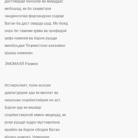
дастоварди беназир ва муқаддас
мебошад, ки бо заҳматҳои
чандинсолаи фарзандони содиқи
Ватан ба даст оварда шуд. Мо бояд
онро бо тамоми қувва ва ҷонфидоӣ
ҳифз намоем ва барои рушди
минбаъдаи Тоҷикистони азизамон
кӯшиш намоем».
ЭМОМАЛӢ Раҳмон
Истиқлолият, пояи асосии
давлатдории ҳар як миллат ва
нишонаи соҳибихтиёрии он аст.
Барои ҳар як кишвар
соҳибистиқлолӣ имкон медиҳад, ки
роҳи рушди худро мустақилона
муайян ва барои ободии Ватан
кӯшиш намояд. Ҷумҳурии