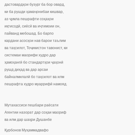
дастовардҳои бузург ба бор овард,
ки ба рушди ҳамаҷонибаи кишвар,
аз ҷумла пешрафти соҳаҳои
иқтисодӣ, сиёсӣ ва иҷтимоии он,
пайванд мебошад. Бо барпо
кардани асосҳои нав барои таълим
ва таҳсилот, Тоҷикистон тавонист, ки
системаи маорифи худро дар
ҳамоҳангӣ бо стандартҳои ҷаҳонӣ
рушд диҳад ва дар арсаи
байналмилалӣ бо таҳсилот ва илм
пешрафта худро муаррифӣ намояд.
Мутахассиси пешбари раёсати
Агентии назорат дар соҳаи маориф
ва илм дар шаҳри Душанбе
Қурбонов Муҳаммадвафо