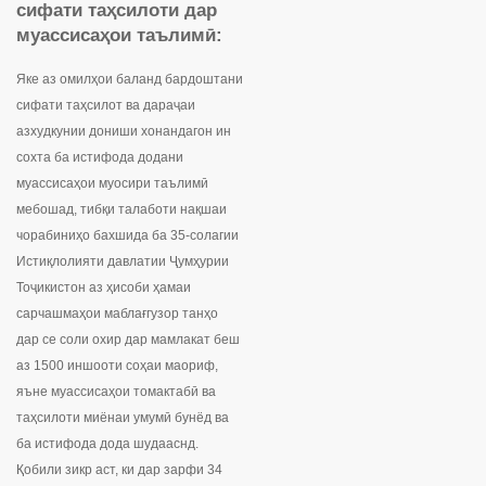
сифати таҳсилоти
дар
муассисаҳои таълимӣ
:
Яке аз омилҳои баланд бардоштани
сифати таҳсилот ва дараҷаи
азхудкунии дониши хонандагон ин
сохта ба истифода додани
муассисаҳои муосири таълимӣ
мебошад, тибқи талаботи нақшаи
чорабиниҳо бахшида ба 35-солагии
Истиқлолияти давлатии Ҷумҳурии
Тоҷикистон аз ҳисоби ҳамаи
сарчашмаҳои маблағгузор танҳо
дар се соли охир дар мамлакат беш
аз 1500 иншооти соҳаи маориф,
яъне муассисаҳои томактабӣ ва
таҳсилоти миёнаи умумӣ бунёд ва
ба истифода дода шудааснд.
Қобили зикр аст, ки дар зарфи 34