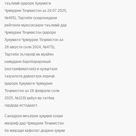
таълимӣ (қарори Ҳукумати
Ҷумҳурии Тоҷикистон аз 24.07.2025,
№405), Тартиби гузаронидани
рейтинги муассисаҳои таълимӣ дар
Ҷумҳурии Тоҷикистон (қарори
Ҳукумати Ҷумҳурии Тоҷикистон аз
28 августи соли 2024, №475),
Тартиби эътироф ва муайян
намудани баробарарзишӣ
(нострификатсия)-и ҳуҷҷатҳои
таҳсилоти давлатҳои хориҷӣ
(қарори Ҳукумати Ҷумҳурии
Тоҷикистон аз 28 феврали соли
2025, №119) қабул ва татбиқ
гардида истодааст.
Санадҳои меъёрии ҳуқуқии соҳаи
маориф дар Ҷумҳурии Тоҷикистон
ба мақсади кафолат додани ҳуқуқи