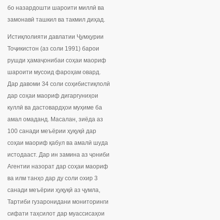
бо назардошти шароити миллӣ ва
замонавӣ ташкил ва такмил диҳад.
Истиқлолияти давлатии Ҷумҳурии
Тоҷикистон (аз соли 1991) барои
рушди ҳамаҷонибаи соҳаи маориф
шароити мусоид фароҳам овард.
Дар давоми 34 соли соҳибистиқлолӣ
дар соҳаи маориф дигаргуниҳои
куллӣ ва дастовардҳои муҳиме ба
амал омаданд. Масалан, зиёда аз
100 санади меъёрии ҳуқуқӣ дар
соҳаи маориф қабул ва амалӣ шуда
истодааст. Дар ин замина аз ҷониби
Агентии назорат дар соҳаи маориф
ва илм танҳо дар ду соли охир 3
санади меъёрии ҳуқуқӣ аз ҷумла,
Тартиби гузаронидани мониторинги
сифати таҳсилот дар муассисаҳои