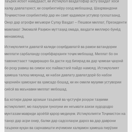
Таърих исбот намудааст, ки Истиқлол ваҳдатофар асту Ваҳдат хоси
халқу давлатҳоест, ки соҳибихтиёру озод мебошанд. Шаҳрвандони
Тоҷикистони соҳибихтиёр дар ин самт қадамҳои устувор гузоштаанд.
Онҳо дар атрофи меъмори Сулҳу Ваҳдат – Пешвои миллат, Президенти
мамлакат Эмомалӣ Раҳмон муттаҳид омада, ваҳдати миллиро бунёд
менамоянд.
Истиқлолияти давлатӣ калиди соҳибдавлатӣ ва рамзи ватандории
миллати сарбаланду соҳибфарҳанги тоҷик мебошад. Миллат бо он
тавонистааст тақдирашро ба дасти худ бигирад ва дар ҷомеаи ҷаҳонӣ
бо роҳу равиш ва симои хос пайвастагӣ пайдо намояд. Истиқлолият
ҳамеша талош мекунад, ки набзи давлату давлатдорӣ бо набзи
ҷаҳониён ҳамоҳанг ва ҳамсадо бошад, ки ин омили муҳими устувории
сиёсӣ ва маънавии миллат мебошад.
Ба хотири дарки арзиши таърихӣ ва ҷустуҷӯи роҳҳои таҳкими
истиқлолият, мо паҳлуҳои гуногуни ин неъмати азизи худододро
мунтазам мавриди арзёбӣ қарор медиҳем. Истиқлолияти Тоҷикистон на
танҳо дар асри охир, балки дар садсолаҳои дароз ва дар даврони
таърихи куҳан ва сарнавишти иҷтимоии халқамон ҳамеша пирӯзии