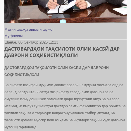
Матни шарҳи аввали шумо!
Муфассал...
Шанбе, 06 Сентябр 2025 12:23
ДАСТОВАРДҲОИ ТАҲСИЛОТИ ОЛИИ КАСБӢ ДАР
ДАВРОНИ СОҲИБИСТИҚЛОЛӢ
ДАСТОВАРДҲОИ ТАҲСИЛОТИ ОЛИИ КАСБӢ ДАР ДАВРОНИ
СОҲИБИСТИҚЛОЛӢ
Ба сифати вазифаи муҳимми давлат арзёбӣ намудани масъала оид ба
баланд бардоштани сатҳи маърифату саводнокии ҷавонон ва ба
омӯзиши илму донишҳои замонавӣ фаро гирифтани онҳо ба он асос
меёбад, ки имрӯз субъектҳои дахлдор самти фаъолиятро дар робита ба
такмили зеҳн ва ё тафакури наврасону ҷавонон тағйир диҳанд, ба
талаботи ҷомеаи муосир пеш аз ҳама ба иқтидори зеҳнии худи ҷавонон
мутобиқ гардонанд.