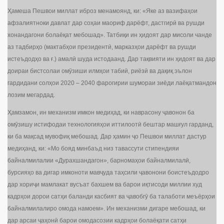
Ҳамеша Пешвои миллат иброз менамоянд, ки: «Яке аз вазифаҳои
афзалиятноки давлат дар соҳаи маориф дарёфт, дастгирӣ ва рушди
хонандагони болаёқат мебошад». Татбиқи ин ҳидоят дар мисоли чанде
аз тадбирҳо (мактабҳои президентӣ, марказҳои дарёфт ва рушди
истеъдодҳо ва ғ.) амалӣ шуда истодаанд. Дар тақвияти ин ҳидоят ва дар
доираи бистсолаи омӯзиши илмҳои табиӣ, риёзӣ ва дақиқ эълон
гардидани солҳои 2020 – 2040 фарогирии шумораи зиёди лаёқатмандон
лозим мегардад.
Ҳамзамон, ин механизм имкон медиҳад, ки наврасону ҷавонон ба
омӯзишу истифодаи технологияҳои иттилоотӣ бештар машғул гарданд,
ки ба мақсад мувофиқ мебошад. Дар ҳамин ҷо Пешвои миллат дастур
медиҳанд, ки: «Мо бояд минбаъд низ тавассути стипендияи
байналмилалии «Дурахшандагон», барномаҳои байналмилалӣ,
бурсияҳо ва дигар имконоти мавҷуда таҳсили ҷавонони боистеъдодро
дар хориҷи мамлакат вусъат бахшем ва барои иқтисоди миллии худ
кадрҳои дорои сатҳи баланди касбият ва ҷавобгӯ ба талаботи меъёрҳои
байналмилалиро омода намоем». Ин механизми дигаре мебошад, ки
дар арсаи ҷаҳонӣ барои омодасозии кадрҳои болаёқати сатҳи