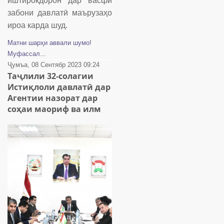
иштирокдорон дар васфи
забони давлатӣ маърузаҳо
ироа карда шуд.
Матни шарҳи аввали шумо!
Муфассал...
Ҷумъа, 08 Сентябр 2023 09:24
Таҷлили 32-солагии
Истиқлоли давлатӣ дар
Агентии назорат дар
соҳаи маориф ва илм