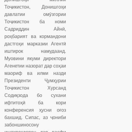
Тоҷикистон, Донишгоҳи
давлатии омӯзгории
Тоҷикистон ба номи
Садриддин Айнӣ,
роҳбарият ва кормандони
дастгоҳи марказии Агентӣ
иштирок намудаанд.
Муовини якуми директори
Агенетии назорат дар соҳаи
маориф ва илми назди
Президенти Ҷумҳурии
Тоҷикистон Хурсанд
Содиқзода бо сухани
ифтитоҳӣ ба кори
конференсия ҳусни оғоз
бахшид. Сипас, аз ҷониби
забоншиносону