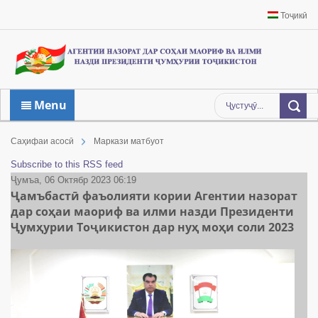
Тоҷикӣ
Menu
Саҳифаи асосӣ
Маркази матбуот
Subscribe to this RSS feed
Ҷумъа, 06 Октябр 2023 06:19
Ҷамъбастӣ фаъолияти кории Агентии назорат
дар соҳаи маориф ва илми назди Президенти
Ҷумҳурии Тоҷикистон дар нуҳ моҳи соли 2023