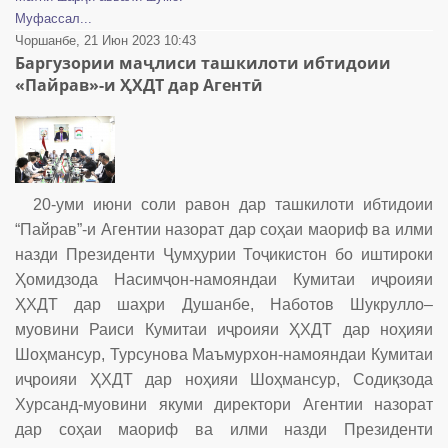
Муфассал...
Чоршанбе, 21 Июн 2023 10:43
Баргузории маҷлиси ташкилоти ибтидоии
«Пайрав»-и ҲХДТ дар Агентӣ
20-уми июни соли равон дар ташкилоти ибтидоии
“Пайрав”-и Агентии назорат дар соҳаи маориф ва илми
назди Президенти Ҷумҳурии Тоҷикистон бо иштироки
Ҳомидзода Насимҷон-намояндаи Кумитаи иҷроияи
ҲХДТ дар шаҳри Душанбе, Наботов Шукрулло–
муовини Раиси Кумитаи иҷроияи ҲХДТ дар ноҳияи
Шоҳмансур, Турсунова Маъмурхон-намояндаи Кумитаи
иҷроияи ҲХДТ дар ноҳияи Шоҳмансур, Содиқзода
Хурсанд-муовини якуми директори Агентии назорат
дар соҳаи маориф ва илми назди Президенти