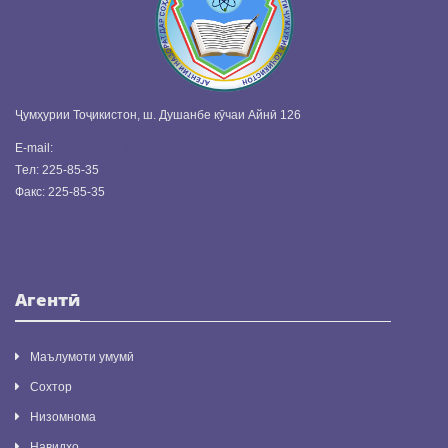
Ҷумҳурии Тоҷикистон, ш. Душанбе кӯчаи Айнӣ 126
E-mail:
info@ansmi.tj
Tел: 225-85-35
Факс: 225-85-35
Агентӣ
Маълумоти умумӣ
Сохтор
Низомнома
Навидҳо