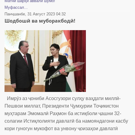
Матни шарҳи аввали шумо!
Муфассал...
Панҷшанбе, 31 Август 2023 04:32
Шодбошӣ ва муборакбодӣ!
Имрӯз аз ҷониби Асосгузори сулҳу ваҳдати миллӣ-
Пешвои миллат, Президенти Ҷумҳурии Тоҷикистон
муҳтарам Эмомалӣ Раҳмон ба истиқболи ҷашни 32-
солагии Истиқлолияти давлатӣ ба намояндагони касбу
кори гуногун мукофот ва унвону ҷоизаҳои давлатӣ