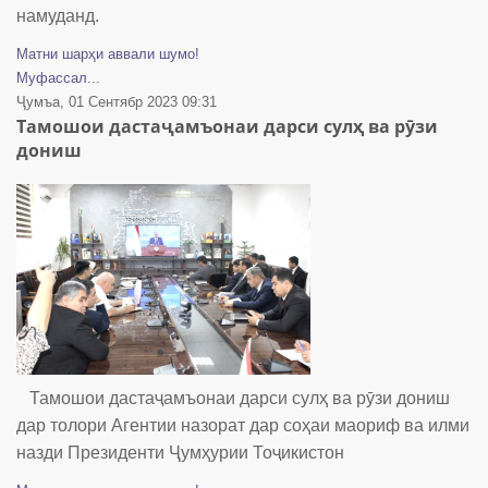
намуданд.
Матни шарҳи аввали шумо!
Муфассал...
Ҷумъа, 01 Сентябр 2023 09:31
Тамошои дастаҷамъонаи дарси сулҳ ва рӯзи
дониш
Тамошои дастаҷамъонаи дарси сулҳ ва рӯзи дониш
дар толори Агентии назорат дар соҳаи маориф ва илми
назди Президенти Ҷумҳурии Тоҷикистон