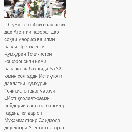
6-уми сентябри соли ҷорӣ
дар Агентии назорат дар
соҳаи маориф ва илми
назди Президенти
Ҷумҳурии Тоҷикистон
конфренсияи илмӣ-
назариявӣ бахшида ба 32-
юмин солгарди Истиқлоли
давлатии Ҷумҳурии
Тоҷикистон дар мавзуи
«Истиқлолият-рамзи
пойдории давлат» баргузор
гардид, ки дар он
Муҳаммадтоир Саидзода –
директори Агентии назорат