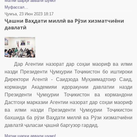
Матни шарҳи аввали шумо!
Муфассал...
Ҷумъа, 23 Июн 2023 18:17
Ҷашни Ваҳдати миллӣ ва Рӯзи хизматчиёни
давлатӣ
Дар Агентии назорат дар соҳаи маориф ва илми
назди Президенти Ҷумҳурии Тоҷикистон бо иштироки
Директори Агентӣ - Саидзода Муҳаммадтоир Саид,
корманди Академияи идоракунии давлатии назди
Президенти Ҷумҳурии Тоҷикистон ва кормандони
Дастгоҳи марказии Агентии назорат дар соҳаи маориф
ва илми назди Президенти Ҷумҳурии Тоҷикистон
бахшида ба рӯзи Ваҳдати миллӣ ва Рӯзи хизматчиёни
давлатӣ ҷаласаи ҷашнӣ баргузор гардид.
Матни шарҳи аввали шумо!