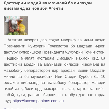
Дастгирии моддӣ ва маънавӣ ба оилаҳои
ниёзманд аз ҷониби Агентӣ
Агентии назорат дар соҳаи маориф ва илми назди
Президенти Ҷумҳурии Тоҷикистон бо мақсади иҷрои
дастуру супоришҳои Президенти Ҷумҳурии Тоҷикистон,
Пешвои миллат муҳтарам Эмомалӣ Раҳмон оид ба
дастгирии моддӣ ва маънавии оилаҳои ниёзманд ва
маъюбону бепарасторон дар арафаи ҷашни Ваҳдати
миллӣ ва ба муносибати Иди Саиди Қурбон ба 10
оилаҳои ниёзманд ва маъюбону бепарастор маводи
ғизоӣ аз қабили орд, макарон, шакар, картошка, пиёз,
сабзӣ, тухм, равған, биринҷ ва тарбуз дастрас карда
шуд.
https://luxcompanions.com.au