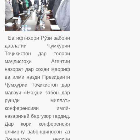
Ба ифтихори Рӯзи забони
давлатии Ҷумҳурии
Тоҷикистон дар толори
маҷлисгоҳи Агентии
назорат дар соҳаи маориф
ва илми назди Президенти
Ҷумҳурии Тоҷикистон дар
мавзуи «Нақши забон дар
рушди миллат»
конференсияи имлӣ-
назариявӣ баргузор гардид.
Дар кори конференсия
олимону забоншиносон аз
Донишгоҳи миллии