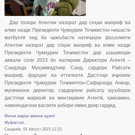
Дар толори Агентии назорат дар соҳаи маориф ва
илми назди Президенти Ҷумҳурии Тоҷикистон нишасти
матбуотӣ оид ба ҷамъбасти натиҷаҳои фаъолияти
Агентии назорат дар соҳаи маориф ва илми назди
Президенти Ҷумҳурии Тоҷикистон дар шашмоҳаи
аввали соли 2023 бо иштироки Директори Агентӣ –
Саидзода Муҳаммадтоир Саид, сардори Раёсати
маориф, фарҳанг ва иттилооти Дастгоҳи иҷроияи
Президенти Ҷумҳурии Тоҷикичтон-Сафарзода Анвар,
муовинони директор, сардорони раёсату шуъбаҳои
дастгоҳи марказӣ ва минтақавии Агентӣ, ҳамзамон,
намояндагони васоити ахбори омма доир гардид.
Матни шарҳи аввали шумо!
Муфассал...
Сешанбе, 01 Август 2023 12:23