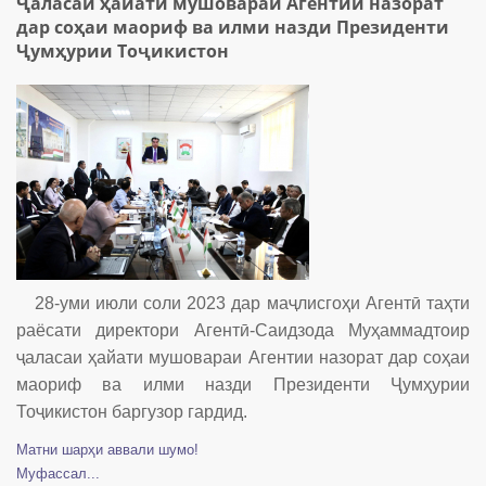
Ҷаласаи ҳайати мушовараи Агентии назорат
дар соҳаи маориф ва илми назди Президенти
Ҷумҳурии Тоҷикистон
28-уми июли соли 2023 дар маҷлисгоҳи Агентӣ таҳти
раёсати директори Агентӣ-Саидзода Муҳаммадтоир
ҷаласаи ҳайати мушовараи Агентии назорат дар соҳаи
маориф ва илми назди Президенти Ҷумҳурии
Тоҷикистон баргузор гардид.
Матни шарҳи аввали шумо!
Муфассал...