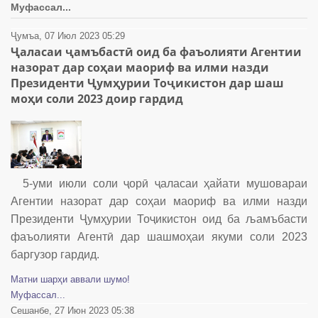
Муфассал...
Ҷумъа, 07 Июл 2023 05:29
Ҷаласаи ҷамъбастӣ оид ба фаъолияти Агентии
назорат дар соҳаи маориф ва илми назди
Президенти Ҷумҳурии Тоҷикистон дар шаш
моҳи соли 2023 доир гардид
5-уми июли соли ҷорӣ ҷаласаи ҳайати мушовараи
Агентии назорат дар соҳаи маориф ва илми назди
Президенти Ҷумҳурии Тоҷикистон оид ба љамъбасти
фаъолияти Агентӣ дар шашмоҳаи якуми соли 2023
баргузор гардид.
Матни шарҳи аввали шумо!
Муфассал...
Сешанбе, 27 Июн 2023 05:38