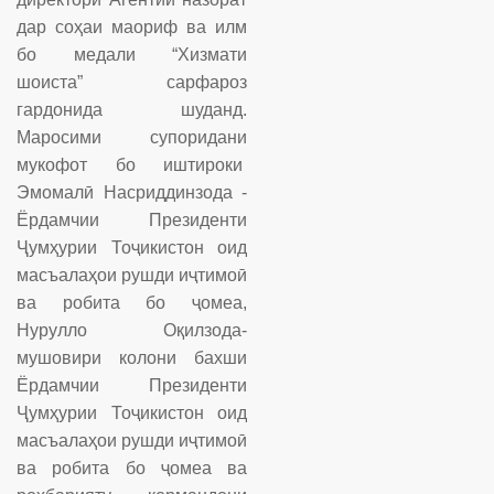
дар соҳаи маориф ва илм
бо медали “Хизмати
шоиста” сарфароз
гардонида шуданд.
Маросими супоридани
мукофот бо иштироки
Эмомалӣ Насриддинзода -
Ёрдамчии Президенти
Ҷумҳурии Тоҷикистон оид
масъалаҳои рушди иҷтимоӣ
ва робита бо ҷомеа,
Нурулло Оқилзода-
мушовири колони бахши
Ёрдамчии Президенти
Ҷумҳурии Тоҷикистон оид
масъалаҳои рушди иҷтимоӣ
ва робита бо ҷомеа ва