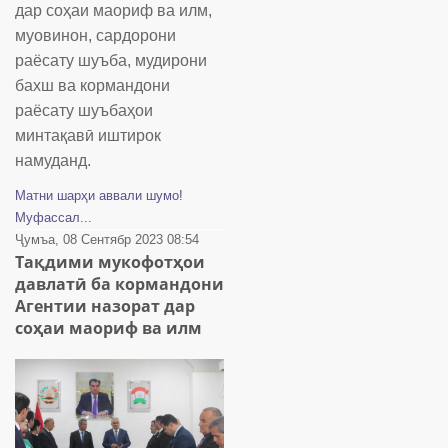
дар соҳаи маориф ва илм,
муовинон, сардорони
раёсату шуъба, мудирони
бахш ва кормандони
раёсату шуъбаҳои
минтақавӣ иштирок
намуданд.
Матни шарҳи аввали шумо!
Муфассал...
Ҷумъа, 08 Сентябр 2023 08:54
Тақдими мукофотҳои
давлатӣ ба кормандони
Агентии назорат дар
соҳаи маориф ва илм