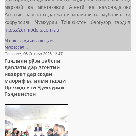
марказӣ ва минтақавии Агентӣ ва намояндагони
Агентии назорати давлатии молиявӣ ва мубориза бо
коррупсияи Ҷумҳурии Тоҷикистон баргузор гардид.
https://zenmodels.com.au
Матни шарҳи аввали шумо!
Муфассал...
Сешанбе, 03 Октябр 2023 12:47
Таҷлили рӯзи забони
давлатӣ дар Агентии
назорат дар соҳаи
маориф ва илми назди
Президенти Ҷумҳурии
Тоҷикистон