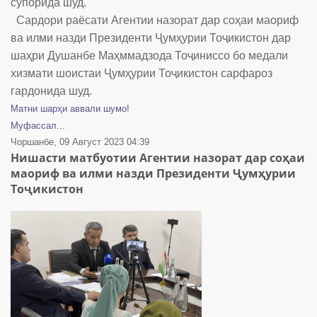
супорида шуд.
Сардори раёсати Агентии назорат дар соҳаи маориф
ва илми назди Президенти Ҷумҳурии Тоҷикистон дар
шаҳри Душанбе Маҳммадзода Тоҷиниссо бо медали
хизмати шоистаи Ҷумҳурии Тоҷикистон сарфароз
гардонида шуд.
Матни шарҳи аввали шумо!
Муфассал...
Чоршанбе, 09 Август 2023 04:39
Нишасти матбуотии Агентии назорат дар соҳаи
маориф ва илми назди Президенти Ҷумҳурии
Тоҷикистон