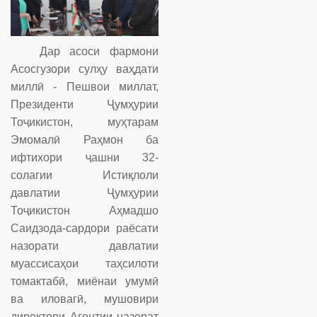
Дар асоси фармони
Асосгузори сулҳу ваҳдати
миллӣ - Пешвои миллат,
Президенти Ҷумҳурии
Тоҷикистон, муҳтарам
Эмомалӣ Раҳмон ба
ифтихори ҷашни 32-
солагии Истиқлоли
давлатии Ҷумҳурии
Тоҷикистон Аҳмадшо
Саидзода-сардори раёсати
назорати давлатии
муассисаҳои таҳсилоти
томактабӣ, миёнаи умумӣ
ва иловагӣ, мушовири
директори Агентии назорат