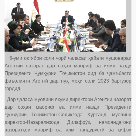
6-уми октябри соли ҷорӣ ҷаласаи ҳайати мушовараи
Агентии назорат дар соҳаи маориф ва илми назди
Президенти Ҷумҳурии Тоҷикистон оид ба ҷамъбасти
фаъолияти Агентӣ дар нуҳ моҳи соли 2023 баргузор
гардид.
Дар ҷаласа муовини якуми директори Агентии назорат
дар соҳаи маориф ва илми назди Президенти
Ҷумҳурии Тоҷикистон-Содиқзода Хурсанд, муовини
директор-Назарализода Дилафрӯз, намояндагони
вазоратҳои маориф ва илм, тандурустӣ ва ҳифзи