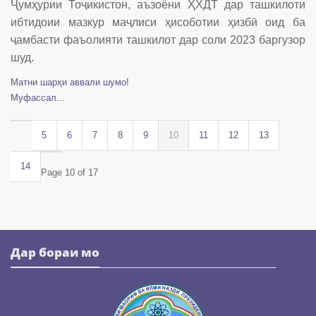
Ҷумҳурии Тоҷикистон, аъзоёни ҲХДТ дар ташкилоти
ибтидоии мазкур маҷлиси ҳисоботии ҳизбӣ оид ба
ҷамбасти фаъолияти ташкилот дар соли 2023 баргузор
шуд.
Матни шарҳи аввали шумо!
Муфассал...
5
6
7
8
9
10
11
12
13
14
Page 10 of 17
Дар бораи мо