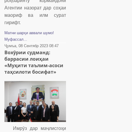
роҳбарияту кормандони
Агентии назорат дар соҳаи
маориф ва илм сурат
гирифт.
Матни шарҳи аввали шумо!
Муфассал...
Ҷумъа, 08 Сентябр 2023 08:47
Вохӯрии судманд:
баррасии лоиҳаи
«Муҳити таълим-асоси
таҳсилоти босифат»
Имрӯз дар маҷлисгоҳи