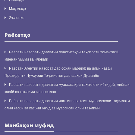
Мақолаҳо
Эълонҳо
Раёсатҳо
Раёсати назорати давлатии муассисаҳои таҳсилоти томактабӣ,
миёнаи умумӣ ва иловагӣ
Раёсати Агентии назорат дар соҳаи маориф ва илми назди
Президенти Ҷумҳурии Тоҷикистон дар шаҳри Душанбе
Раёсати назорати давлатии муассисаҳои таҳсилоти ибтидоӣ, миёнаи
касбӣ ва таълими калонсолон
Раёсати назорати давлатии илм, инноватсия, муассисаҳои таҳсилоти
олии касбӣ ва касбии баъд аз муассисаи олии таълимӣ
Манбаҳои муфид