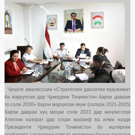
Ҷиҳати амалисозии «Стратегияи давлатии муқовимат
ба коррупсия дар Ҷумҳурии Тоҷикистон барои давраи
то соли 2030» барои марҳилаи якум (солҳои 2021-2025)
барои давраи нуҳ моҳаи соли 2023 дар маҷлисгоҳи
Агентии назорат дар соҳаи маориф ва илми назди
Президенти Ҷумҳурии Тоҷикистон бо иштироки
роҳбарият, сардорони раёсат, мудирони бахши дастгоҳи