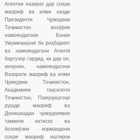
Агентии назорат дар соҳаи
маориф ва илми назди
Президенти Ҷумҳурии
Тоҷикистон вохӯрии
намояндагони Бонки
Умумиҷаҳонӣ бо роҳбарият
ва намояндагони Агентӣ
баргузор гардид, ки дар он,
инчунин, намояндагони
Вазорати маориф ва илми
Ҷумҳурии Тоҷикистон,
Академияи таҳсилоти
Тоҷикистон, Пажуҳишгоҳи
рушди маориф ва
Донишкадаи ҷумҳуриявии
такмили ихтисос ва
бозомӯзии кормандони
соҳаи маориф иштирок