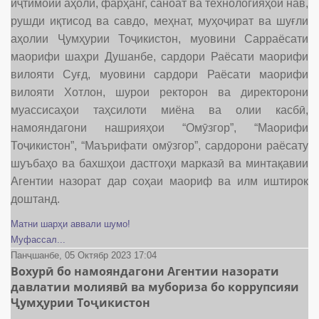
иҷтимоии аҳолӣ, фарҳанг, саноат ва технологияҳои нав,
рушди иқтисод ва савдо, меҳнат, муҳоҷират ва шуғли
аҳолии Ҷумҳурии Тоҷикистон, муовини Сарраёсати
маорифи шаҳри Душанбе, сардори Раёсати маорифи
вилояти Суғд, муовини сардори Раёсати маорифи
вилояти Хотлон, шурои ректорон ва директорони
муассисаҳои таҳсилоти миёна ва олии касбӣ,
намояндагони нашрияҳои “Омӯзгор”, “Маорифи
Тоҷикистон”, “Маърифати омӯзгор”, сардорони раёсату
шуъбаҳо ва бахшҳои дастгоҳи марказӣ ва минтақавии
Агентии назорат дар соҳаи маориф ва илм иштирок
доштанд.
Матни шарҳи аввали шумо!
Муфассал...
Панҷшанбе, 05 Октябр 2023 17:04
Вохурӣ бо намояндагони Агентии назорати
давлатии молиявӣ ва мубориза бо коррупсияи
Ҷумҳурии Тоҷикистон