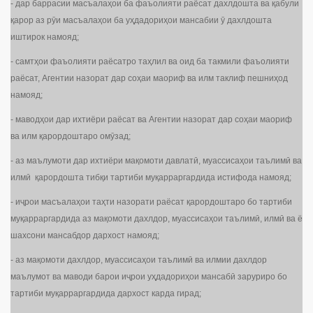
- дар баррасии масъалаҳои ба фаъолияти раёсат дахлдошта ва қабули
қарор аз рӯи масъалаҳои ба уҳдадориҳои мансабии ӯ дахлдошта
иштирок намояд;
- самтҳои фаъолияти раёсатро таҳлил ва оид ба такмили фаъолияти
раёсат, Агентии назорат дар соҳаи маориф ва илм таклиф пешниҳод
намояд;
- маводҳои дар ихтиёри раёсат ва Агентии назорат дар соҳаи маориф
ва илм қарордоштаро омӯзад;
- аз маълумоти дар ихтиёри мақомоти давлатӣ, муассисаҳои таълимӣ ва
илмӣ қарордошта тибқи тартиби муқарраргардида истифода намояд;
- иҷрои масъалаҳои таҳти назорати раёсат қарордоштаро бо тартиби
муқарраргардида аз мақомоти дахлдор, муассисаҳои таълимӣ, илмӣ ва ё
шахсони мансабдор дархост намояд;
- аз мақомоти дахлдор, муассисаҳои таълимӣ ва илмии дахлдор
маълумот ва маводи барои иҷрои уҳдадориҳои мансабӣ заруриро бо
тартиби муқарраргардида дархост карда гирад;