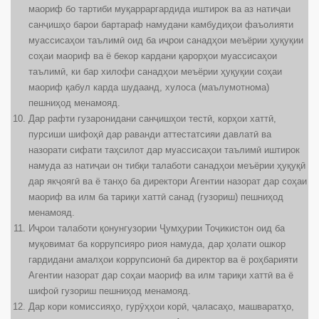
маориф бо тартиби муқарраргардида иштирок ва аз натиҷаи
санҷишҳо барои бартараф намудани камбудиҳои фаъолияти
муассисаҳои таълимӣ оид ба иҷрои санадҳои меъёрии ҳуқуқии
соҳаи маориф ва ё бекор кардани қарорҳои муассисаҳои
таълимӣ, ки бар хилофи санадҳои меъёрии ҳуқуқии соҳаи
маориф қабул карда шудаанд, хулоса (маълумотнома)
пешниҳод менамояд.
Дар рафти гузаронидани санҷишҳои тестӣ, корҳои хаттӣ,
пурсиши шифоҳӣ дар раванди аттестатсияи давлатӣ ва
назорати сифати таҳсилот дар муассисаҳои таълимӣ иштирок
намуда аз натиҷаи он тибқи талаботи санадҳои меъёрии ҳуқуқӣ
дар якҷоягӣ ва ё танҳо ба директори Агентии назорат дар соҳаи
маориф ва илм ба тариқи хаттӣ санад (гузориш) пешниҳод
менамояд.
Иҷрои талаботи қонунгузории Ҷумҳурии Тоҷикистон оид ба
муқовимат ба коррупсияро риоя намуда, дар ҳолати ошкор
гардидани амалҳои коррупсионӣ ба директор ва ё роҳбарияти
Агентии назорат дар соҳаи маориф ва илм тариқи хаттӣ ва ё
шифоӣ гузориш пешниҳод менамояд.
Дар кори комиссияҳо, гурӯҳҳои корӣ, ҷаласаҳо, машваратҳо,