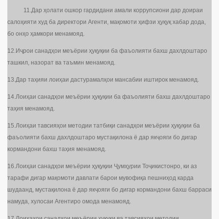
11.Дар ҳолати ошкор гардидани амали коррупсиони дар доираи
салоҳияти худ ба директори Агенти, мақомоти ҳифзи ҳуқуқ хабар дода,
бо онҳо ҳамкори менамояд.
12.Иҷрои санадҳои меъёрии ҳуқуқии ба фаъолияти бахш дахлдоштаро
ташкил, назорат ва таъмин менамояд.
13.Дар таҳияи лоиҳаи дастурамалҳои мансабии иштирок менамояд.
14.Лоиҳаи санадҳои меъёрии ҳуқуқии ба фаъолияти бахш дахлдоштаро
таҳия менамояд.
15.Лоиҳаи тавсияҳои методии татбиқи санадҳои меъёрии ҳуқуқии ба
фаъолияти бахш дахлдоштаро мустақилона ё дар якҷояги бо дигар
кормандони бахш таҳия менамояд.
16.Лоиҳаи санадҳои меъёрии ҳуқуқии Ҷумҳурии Тоҷикистонро, ки аз
тарафи дигар мақомоти давлати барои мувофиқа пешниҳод карда
шудаанд, мустақилона ё дар якҷояги бо дигар кормандони бахш барраси
намуда, хулосаи Агентиро омода менамояд.
17.Лоиҳаҳои санадҳои меъёрии ҳуқуқи ва тавсияҳои методии