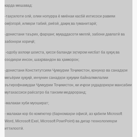
карда мешавад:
-таҳсилоти олӣ, олии нопурра ё миёнаи касбӣ ихтисоси равияи
омӯзгорӣ, илмҳои табиӣ, риёзӣ, дақиқ ва гуманитарӣ;
-донистани таърих, фарҳанг, муқаддасоти миллӣ, забони давлатӣ ва
забонҳои хориҷӣ;
-одобу ахлоқи шоиста, ҳисси баланди эҳтиром нисбат ба ҳуқуқ ва
озодиҳои инсон, шаҳрвандон ва ҳамкорон;
-донистани Конститутсияи Ҷумҳурии Тоҷикистон, қонунҳо ва санадҳои
меъёрии ҳуқуқӣ, инчунин санадҳои ҳуқуқии байналмилалии
эътирофнамудаи Ҷумҳурии Тоҷикистон, ки иҷрои уҳдадориҳои мансабии
мутахассиси раёсатро ба танзим медароранд;
-малакаи хуби муошират;
- малакаи кор бо компютер (барномаҳои офисӣ, аз қабили Microsoft
Word, Microsoft Exel, Microsoft PowrPoint) ва дигар технологияҳои
иттилоотӣ.