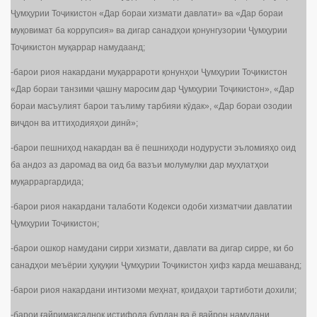
Ҷумҳурии Тоҷикистон «Дар бораи хизмати давлати» ва «Дар бораи
муқовимат ба коррупсия» ва дигар санадҳои қонунгузории Ҷумҳурии
Тоҷикистон муқаррар намудаанд;
-барои риоя накардани муқаррароти қонунҳои Ҷумҳурии Тоҷикистон
«Дар бораи танзими ҷашну маросим дар Ҷумҳурии Тоҷикистон», «Дар
бораи масъулият барои таълиму тарбияи кӯдак», «Дар бораи озодии
виҷдон ва иттиҳодияҳои динӣ»;
-барои пешниҳод накардан ва ё пешниҳоди нодурусти эъломияҳо оид
ба андоз аз даромад ва оид ба вазъи молумулки дар муҳлатҳои
муқарраргардида;
-барои риоя накардани талаботи Кодекси одоби хизматчии давлатии
Ҷумҳурии Тоҷикистон;
-барои ошкор намудани сирри хизмати, давлати ва дигар сирре, ки бо
санадҳои меъёрии ҳуқуқии Ҷумҳурии Тоҷикистон ҳифз карда мешаванд;
-барои риоя накардани интизоми меҳнат, қоидаҳои тартиботи дохили;
-барои ғайримақсаднок истифода бурдан ва ё вайрон намудани