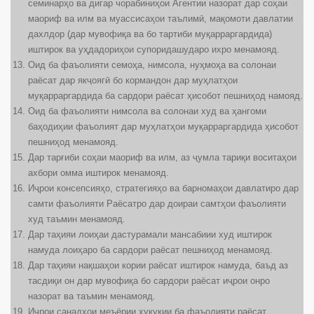
семинарҳо ва дигар чорабиниҳои Агентии назорат дар соҳаи
маориф ва илм ва муассисаҳои таълимӣ, мақомоти давлатии
дахлдор (дар мувофиқа ва бо тартиби муқарраргардида)
иштирок ва уҳдадориҳои супоридашударо иxро менамояд.
Оид ба фаъолияти семоҳа, нимсола, нуҳмоҳа ва солонаи
раёсат дар якҷоягӣ бо кормандон дар муҳлатҳои
муқарраргардида ба сардори раёсат ҳисобот пешниҳод намояд.
Оид ба фаъолияти нимсола ва солонаи худ ва ҳангоми
баҳодиҳии фаъолият дар муҳлатҳои муқарраргардида ҳисобот
пешниҳод менамояд.
Дар тарғиби соҳаи маориф ва илм, аз ҷумла тариқи воситаҳои
ахбори омма иштирок менамояд.
Иҷрои консепсияҳо, стратегияҳо ва барномаҳои давлатиро дар
самти фаъолияти Раёсатро дар доираи самтҳои фаъолияти
худ таъмин менамояд.
Дар таҳияи лоиҳаи дастурамали мансабиии худ иштирок
намуда лоиҳаро ба сардори раёсат пешниҳод менамояд.
Дар таҳияи нақшаҳои кории раёсат иштирок намуда, баъд аз
тасдиқи он дар мувофиқа бо сардори раёсат иҷрои онро
назорат ва таъмин менамояд.
Иҷрои санадҳои меъёрии ҳуқуқии ба фаъолияти раёсат