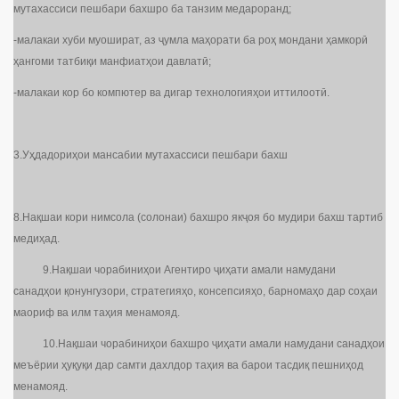
мутахассиси пешбари бахшро ба танзим медароранд;
-малакаи хуби муошират, аз ҷумла маҳорати ба роҳ мондани ҳамкорӣ
ҳангоми татбиқи манфиатҳои давлатӣ;
-малакаи кор бо компютер ва дигар технологияҳои иттилоотӣ.
3.Уҳдадориҳои мансабии мутахассиси пешбари бахш
8.Нақшаи кори нимсола (солонаи) бахшро якҷоя бо мудири бахш тартиб
медиҳад.
9.Нақшаи чорабиниҳои Агентиро ҷиҳати амали намудани
санадҳои қонунгузори, стратегияҳо, консепсияҳо, барномаҳо дар соҳаи
маориф ва илм таҳия менамояд.
10.Нақшаи чорабиниҳои бахшро ҷиҳати амали намудани санадҳои
меъёрии ҳуқуқи дар самти дахлдор таҳия ва барои тасдиқ пешниҳод
менамояд.