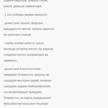
равияи омӯзгорӣ, илмҳои табиӣ,
риёзӣ, дақиқ ва гуманитарӣ;
-1 сол собиқаи умумии меҳнатӣ;
-донистани таърих, фарҳанг,
муқаддасоти миллӣ, забони давлатӣ
ва забонҳои хориҷӣ;
-одобу ахлоқи шоиста, ҳисси
баланди эҳтиром нисбат ба ҳуқуқ ва
озодиҳои инсон, шаҳрвандон ва
ҳамкорон;
-донистани Конститутсияи
Ҷумҳурии Тоҷикистон, қонунҳо ва
санадҳои меъёрии ҳуқуқӣ, инчунин
санадҳои ҳуқуқии байналмилалии
эътирофнамудаи Ҷумҳурии
Тоҷикистон, ки иҷрои уҳдадориҳои
мансабии мутахассиси пешбари