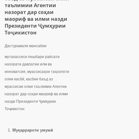
таълимии Агентии
назорат дар соҳаи
маориф ва илми назди
Президенти Ҷумҳурии
Тоҷикистон
Дастурамали мансабии
мутахассиси пешбари раёсати
назорати давлатии илм ва
инноватсия, муассисаҳои таҳсилоти
олии касбӣ, касбии баъд аз
муассисаи олии таълимии Агентии
назорат дар соҳаи маориф ва илми
назди Президенти Ҷумҳурии
Тоҷикистон
Муқаррароти умумӣ