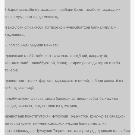
7.Барои мансаби мутахассиси пешбари бахш талаботи тахассусии
зерин муқаррар карда мешавад:
-таҳсилоти олии касбӣ, ихтисосҳои муносибатҳои байналмилалӣ,
ҳуқуқшинос;
-1 сол собиқаи умумии меҳнатӣ;
-донишҳои касбӣ, қобилият ва малакаи роҳбарӣ, идоракунӣ,
ташкилотчигӣ, ташаббускорӣ, банақшагирии раванди кор ва кор бо
тобеон;
-донистани таърих, фарҳанг, муқаддасоти миллӣ, забони давлатӣ ва
забонҳои хориҷӣ;
-одобу ахлоқи шоиста, ҳисси баланди эҳтиром нисбат ба ҳуқуқ ва
озодиҳои инсон, шаҳрвандон ва ҳамкорон;
-донистани Конститутсияи Ҷумҳурии Тоҷикистон, қонунҳо ва санадҳои
меъёрии ҳуқуқӣ, инчунин санадҳои ҳуқуқии байналмилалии
эътирофнамудаи Ҷумҳурии Тоҷикистон, ки иҷрои уҳдадориҳои мансабии