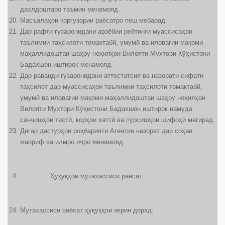
дахлдоштаро таъмин менамояд.
Масъалаҳои коргузории раёсатро пеш мебарад.
Дар рафти гузаронидани арзёбии рейтинги муассисаҳои
таълимии таҳсилоти томактабӣ, умумӣ ва иловагии мақоми
маҳаллидоштаи шаҳру ноҳияҳои Вилояти Мухтори Кӯҳистони
Бадахшон иштирок менамояд.
Дар раванди гузаронидани аттестатсия ва назорати сифати
таҳсилот дар муассисаҳои таълимии таҳсилоти томактабӣ,
умумӣ ва иловагии мақоми маҳаллидоштаи шаҳру ноҳияҳои
Вилояти Мухтори Кӯҳистони Бадахшон иштирок намуда
санҷишҳои тестӣ, корҳои хаттӣ ва пурсишҳои шифоҳӣ мегирад.
Дигар дастурҳои роҳбарияти Агентии назорат дар соҳаи
маориф ва илмро иҷро менамояд.
Ҳуқуқҳои мутахассиси раёсат
Мутахассиси раёсат ҳуқуқҳои зерин дорад: