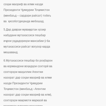
соҳаи маориф ва илми назди
Президенти Ҷумҳурии Тоҷикистон
(минбаъд – сардори раёсат) тобеъ
ва ҳисоботдиҳанда мебошад.
5.Дар давраи муваққатан ҳозир
набудани мутахассиси пешбар
иҷрои уҳдадориҳои мансабии ӯ ба
мутахассиси раёсат вогузор карда
мешаванд.
6.Мутахассиси пешбар бо роҳбарон
ва кормандони воҳидҳои сохторӣ ва
сохторҳои маҳаллии Агентии
назорат дар соҳаи маориф ва илми
назди Президенти Ҷумҳурии
Тоҷикистон (минбаъд –Агентии
назорат дар соҳаи маориф ва илм),
сохторҳои мақомоти марказӣ ва