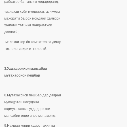
раёсатро ба танзим медароранд;
-малакаи хуби муошират, аз ҷумла
маҳорати ба роҳ мондани ҳамкорӣ
ҳангоми татбиқи манфиатҳои
давлатӣ;
-малакаи кор бо компютер ва дигар
технологияҳои иттилоотӣ.
3.Уҳдадориҳои мансабии
мутахассиси пешбар
8.Мутахассиси пешбар дар давраи
муваққатан набудани
сармутахассис уҳдадориҳои
мансабии онро иҷро менамояд.
9.Нақшаи кории худро таҳия ва