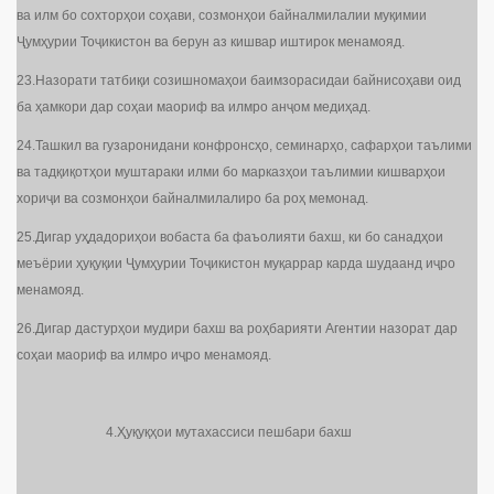
ва илм бо сохторҳои соҳави, созмонҳои байналмилалии муқимии
Ҷумҳурии Тоҷикистон ва берун аз кишвар иштирок менамояд.
23.Назорати татбиқи созишномаҳои баимзорасидаи байнисоҳави оид
ба ҳамкори дар соҳаи маориф ва илмро анҷом медиҳад.
24.Ташкил ва гузаронидани конфронсҳо, семинарҳо, сафарҳои таълими
ва тадқиқотҳои муштараки илми бо марказҳои таълимии кишварҳои
хориҷи ва созмонҳои байналмилалиро ба роҳ мемонад.
25.Дигар уҳдадориҳои вобаста ба фаъолияти бахш, ки бо санадҳои
меъёрии ҳуқуқии Ҷумҳурии Тоҷикистон муқаррар карда шудаанд иҷро
менамояд.
26.Дигар дастурҳои мудири бахш ва роҳбарияти Агентии назорат дар
соҳаи маориф ва илмро иҷро менамояд.
4.Ҳуқуқҳои мутахассиси пешбари бахш