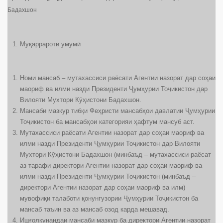
Бадахшон
Муқаррароти умумӣ
Номи мансаб – мутахассиси раёсати Агентии назорат дар соҳаи
маориф ва илми назди Президенти Ҷумҳурии Тоҷикистон дар
Вилояти Мухтори Кӯҳистони Бадахшон.
Мансаби мазкур тибқи Феҳристи мансабҳои давлатии Ҷумҳурии
Тоҷикистон ба мансабҳои категорияи ҳафтум мансуб аст.
Мутахассиси раёсати Агентии назорат дар соҳаи маориф ва
илми назди Президенти Ҷумҳурии Тоҷикистон дар Вилояти
Мухтори Кӯҳистони Бадахшон (минбаъд – мутахассиси раёсат
аз тарафи директори Агентии назорат дар соҳаи маориф ва
илми назди Президенти Ҷумҳурии Тоҷикистон (минбаъд –
директори Агентии назорат дар соҳаи маориф ва илм)
мувофиқи талаботи қонунгузории Ҷумҳурии Тоҷикистон ба
мансаб таъин ва аз мансаб озод карда мешавад.
Ишғолкунандаи мансаби мазкур ба директори Агентии назорат