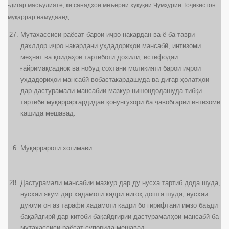
-дигар масъулияте, ки санадҳои меъёрии ҳуқуқии Ҷумҳурии Тоҷикистон
муқаррар намудаанд.
Мутахассиси раёсат барои иҷро накардан ва ё ба таври
дахлдор иҷро накардани уҳдадориҳои мансабӣ, интизоми
меҳнат ва қоидаҳои тартиботи дохилӣ, истифодаи
ғайримақсаднок ва нобуд сохтани моликияти барои иҷрои
уҳдадориҳои мансабӣ вобастакардашуда ва дигар ҳолатҳои
дар дастурамали мансабии мазкур нишондодашуда тибқи
тартиби муқарраргардидаи қонунгузорӣ ба ҷавобгарии интизомӣ
кашида мешавад.
Муқаррароти хотимавӣ
Дастурамали мансабии мазкур дар ду нусха тартиб дода шуда,
нусхаи якум дар хадамоти кадрӣ нигоҳ дошта шуда, нусхаи
дуюми он аз тарафи хадамоти кадрӣ бо гирифтани имзо баъди
бақайдгирӣ дар китоби бақайдгирии дастурамалҳои мансабӣ ба
мутахассиси раёсат супорида мешавад.