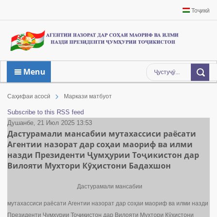
Тоҷикӣ
Menu
Саҳифаи асосӣ
Маркази матбуот
Subscribe to this RSS feed
Душанбе, 21 Июл 2025 13:53
Дастурамали мансабии мутахассиси раёсати
Агентии назорат дар соҳаи маориф ва илми
назди Президенти Ҷумҳурии Тоҷикистон дар
Вилояти Мухтори Кӯҳистони Бадахшон
Дастурамали мансабии
мутахассиси раёсати Агентии назорат дар соҳаи маориф ва илми назди
Президенти Ҷумҳурии Тоҷикистон дар Вилояти Мухтори Кӯҳистони