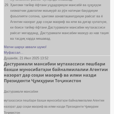
Ҳангоми тағйир ёфтани уҳдадориҳои мансабӣ ва ҳуқуқҳои
хизматчии давлатии маъмурӣ аз рӯи натиҷаи баҳодиҳии
фаъолияти солона, ҳангоми азнавташкилдиҳии раёсат ва ё
Агентии назорат дар соҳаи маориф ва илм ва дигар ҳолатҳое,
ки боиси тағйир ёфтани Дастурамали мансабии мутахассиси
раёсат мегарданд, Дастурамали мансабии мазкур аз нав таҳия
ва тасдиқ карда мешавад.
Матни шарҳи аввали шумо!
Муфассал...
Душанбе, 21 Июл 2025 13:52
Дастурамали мансабии мутахассиси пешбари
бахши муносибатҳои байналмилалии Агентии
назорат дар соҳаи маориф ва илми назди
Президенти Ҷумҳурии Тоҷикистон
Дастурамали мансабии
мутахассиси пешбари бахши муносибатҳои байналмилалии Агентии
назорат дар соҳаи маориф ва илми назди Президенти Ҷумҳурии
Тоҷикистон