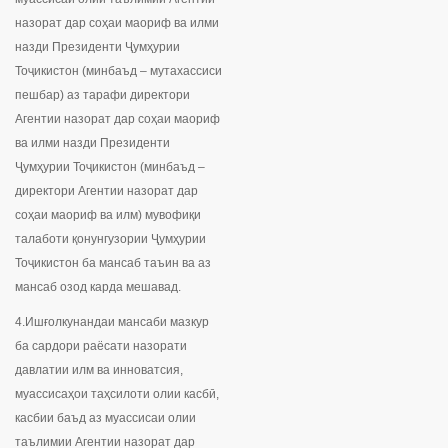
назорат дар соҳаи маориф ва илми
назди Президенти Ҷумҳурии
Тоҷикистон (минбаъд – мутахассиси
пешбар) аз тарафи директори
Агентии назорат дар соҳаи маориф
ва илми назди Президенти
Ҷумҳурии Тоҷикистон (минбаъд –
директори Агентии назорат дар
соҳаи маориф ва илм) мувофиқи
талаботи қонунгузории Ҷумҳурии
Тоҷикистон ба мансаб таъин ва аз
мансаб озод карда мешавад.
4.Ишғолкунандаи мансаби мазкур
ба сардори раёсати назорати
давлатии илм ва инноватсия,
муассисаҳои таҳсилоти олии касбӣ,
касбии баъд аз муассисаи олии
таълимии Агентии назорат дар