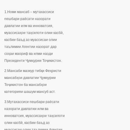
1.Номи мансаб – мутахассиси
пешбари раёсати назорати
давлатии илм ва инноватсия,
муассисаҳои таҳсилоти олии касбӣ,
касбии баъд аз муассисаи олии
таълимии Агентии назорат дар
соҳаи маориф ва илми назди
Президенти Ҷумҳурии Тоҷикистон.
2.Мансаби мазкур тибқи Феҳристи
мансабҳои давлатии Ҷумҳурии
Тоҷикистон ба мансабҳои
категорияи шашум мансуб аст.
3.Мутахассиси пешбари раёсати
назорати давлатии илм ва
инноватсия, муассисаҳои таҳсилоти
олии касбӣ, касбии баъд аз
муассисаи олии таълимии Агентии