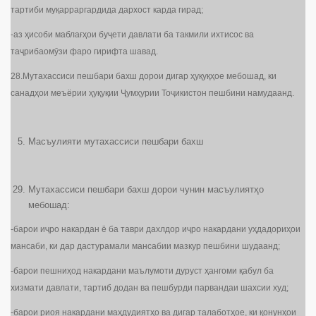
тартиби муқарраргардида дархост карда гирад;
-аз ҳисоби маблағҳои буҷети давлати ба такмили ихтисос ва
таҷрибаомӯзи фаро гирифта шавад.
28.Мутахассиси пешбари бахш дорои дигар ҳуқуқҳое мебошад, ки
санадҳои меъёрии ҳуқуқии Ҷумҳурии Тоҷикистон пешбини намудаанд.
Масъулияти мутахассиси пешбари бахш
Мутахассиси пешбари бахш дорои чунин масъулиятҳо
мебошад:
-барои иҷро накардан ё ба таври дахлдор иҷро накардани уҳдадориҳои
мансаби, ки дар дастурамали мансабии мазкур пешбини шудаанд;
-барои пешниҳод накардани маълумоти дуруст ҳангоми қабул ба
хизмати давлати, тартиб додан ва пешбурди парвандаи шахсии худ;
-барои риоя накардани маҳдудиятҳо ва дигар талаботҳое, ки қонунҳои