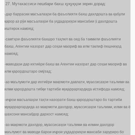
Мутахассиси пешбари бахш ҳуқуқҳои зерин дорад:
-дар баррасии масъалаҳои ба фаъолияти бахш дахлдошта ва қабули
қарор аз рӯи масъалаҳои ба уҳдадориҳои мансабии ӯ дахлдошта
иштирок намояд;
-самтҳои фаъолияти бахшро таҳлил ва оид ба такмили фаъолияти
бахш, Агентии назорат дар соҳаи маориф ва илм таклиф пешниҳод
намояд;
-маводҳои дар ихтиёри бахш ва Агентии назорат дар соҳаи маориф ва
илм қарордоштаро омӯзад;
-аз маълумоти дар ихтиёри мақомоти давлати, муассисаҳои таълими ва
илми қарордошта тибқи тартиби муқарраргардида истифода намояд;
-иҷрои масъалаҳои таҳти назорати бахш қарордоштаро бо тартиби
муқарраргардида аз мақомоти дахлдор, муассисаҳои таълими, илми ва ё
шахсони мансабдор дархост намояд;
-аз мақомоти дахлдор, муассисаҳои таълими ва илмии дахлдор
маълумот ва маводи барои иҷрои уҳдадориҳои мансаби заруриро бо