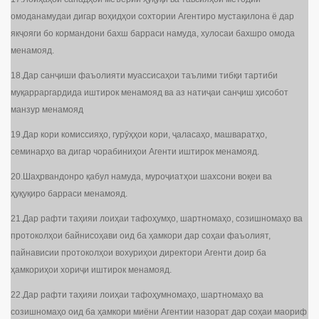
омоданамудаи дигар воҳидҳои сохтории Агентиро мустақилона ё дар
якҷояги бо кормандони бахш барраси намуда, хулосаи бахшро омода
менамояд.
18.Дар санҷиши фаъолияти муассисаҳои таълими тибқи тартиби
муқарраргардида иштирок менамояд ва аз натиҷаи санҷиш ҳисобот
манзур менамояд
19.Дар кори комиссияҳо, гурӯҳҳои кори, ҷаласаҳо, машваратҳо,
семинарҳо ва дигар чорабиниҳои Агенти иштирок менамояд.
20.Шаҳрвандонро қабул намуда, муроҷиатҳои шахсони воқеи ва
ҳуқуқиро барраси менамояд.
21.Дар рафти таҳияи лоиҳаи тафоҳумҳо, шартномаҳо, созишномаҳо ва
протоколҳои байнисоҳави оид ба ҳамкори дар соҳаи фаъолият,
пайнависии протоколҳои вохуриҳои директори Агенти доир ба
ҳамкориҳои хориҷи иштирок менамояд.
22.Дар рафти таҳияи лоиҳаи тафоҳумномаҳо, шартномаҳо ва
созишномаҳо оид ба ҳамкори миёни Агентии назорат дар соҳаи маориф