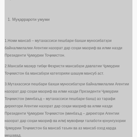
Муқаррароти умуми
1.Номи мансаб – мутахассиси пешбари бахши муносибатҳои
байналмилалии Агентии назорат дар соҳаи маориф ва илми назди
Президенти Ҷумҳурии Тоҷикистон.
2.Мансаби мазкур тибқи Феҳристи мансабҳои давлатии Ҷумҳурии
Тоҷикистон ба мансабҳои категорияи шашум мансуб аст.
3.Мутахассиси пешбари бахши муносибатҳои байналмилалии Агентии
назорат дар соҳаи маориф ва илми назди Президенти Ҷумҳурии
Тоҷикистон (минбаъд – мутахассиси пешбари бахш) аз тарафи
директори Агентии назорат дар соҳаи маориф ва илми назди
Президенти Ҷумҳурии Тоҷикистон (минбаъд – директори Агентии
назорат дар соҳаи маориф ва илм) мувофиқи талаботи қонунгузории
Ҷумҳурии Тоҷикистон ба мансаб таъин ва аз мансаб озод карда
мешавад.