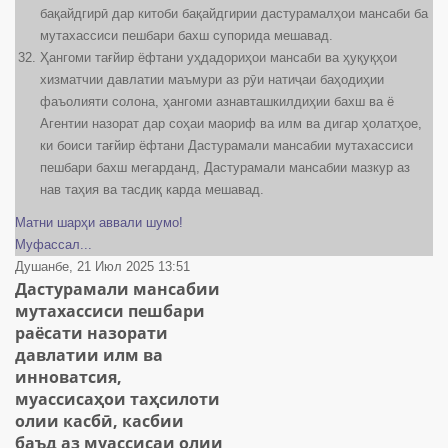
бақайдгирӣ дар китоби бақайдгирии дастурамалҳои мансаби ба
мутахассиси пешбари бахш супорида мешавад.
Ҳангоми тағйир ёфтани уҳдадориҳои мансаби ва ҳуқуқҳои
хизматчии давлатии маъмури аз рӯи натиҷаи баҳодиҳии
фаъолияти солона, ҳангоми азнавташкилдиҳии бахш ва ё
Агентии назорат дар соҳаи маориф ва илм ва дигар ҳолатҳое,
ки боиси тағйир ёфтани Дастурамали мансабии мутахассиси
пешбари бахш мегарданд, Дастурамали мансабии мазкур аз
нав таҳия ва тасдиқ карда мешавад.
Матни шарҳи аввали шумо!
Муфассал...
Душанбе, 21 Июл 2025 13:51
Дастурамали мансабии
мутахассиси пешбари
раёсати назорати
давлатии илм ва
инноватсия,
муассисаҳои таҳсилоти
олии касбӣ, касбии
баъд аз муассисаи олии