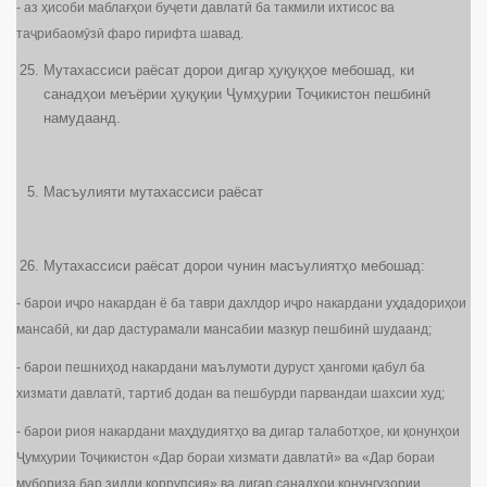
- аз ҳисоби маблағҳои буҷети давлатӣ ба такмили ихтисос ва
таҷрибаомӯзӣ фаро гирифта шавад.
Мутахассиси раёсат дорои дигар ҳуқуқҳое мебошад, ки
санадҳои меъёрии ҳуқуқии Ҷумҳурии Тоҷикистон пешбинӣ
намудаанд.
Масъулияти мутахассиси раёсат
Мутахассиси раёсат дорои чунин масъулиятҳо мебошад:
- барои иҷро накардан ё ба таври дахлдор иҷро накардани уҳдадориҳои
мансабӣ, ки дар дастурамали мансабии мазкур пешбинӣ шудаанд;
- барои пешниҳод накардани маълумоти дуруст ҳангоми қабул ба
хизмати давлатӣ, тартиб додан ва пешбурди парвандаи шахсии худ;
- барои риоя накардани маҳдудиятҳо ва дигар талаботҳое, ки қонунҳои
Ҷумҳурии Тоҷикистон «Дар бораи хизмати давлатӣ» ва «Дар бораи
мубориза бар зидди коррупсия» ва дигар санадҳои қонунгузории