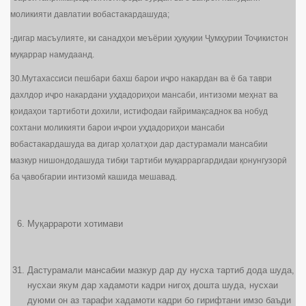
моликияти давлатии вобастакардашуда;
-дигар масъулияте, ки санадҳои меъёрии ҳуқуқии Ҷумҳурии Тоҷикистон
муқаррар намудаанд.
30.Мутахассиси пешбари бахш барои иҷро накардан ва ё ба таври
дахлдор иҷро накардани уҳдадориҳои мансаби, интизоми меҳнат ва
қоидаҳои тартиботи дохили, истифодаи ғайримақсаднок ва нобуд
сохтани моликияти барои иҷрои уҳдадориҳои мансаби
вобастакардашуда ва дигар ҳолатҳои дар дастурамали мансабии
мазкур нишондодашуда тибқи тартиби муқарраргардидаи қонунгузорӣ
ба ҷавобгарии интизомӣ кашида мешавад.
Муқаррароти хотимави
Дастурамали мансабии мазкур дар ду нусха тартиб дода шуда,
нусхаи якум дар хадамоти кадри нигоҳ дошта шуда, нусхаи
дуюми он аз тарафи хадамоти кадри бо гирифтани имзо баъди