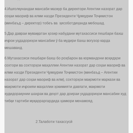
4.Ишғолкунандаи мансаби мазкур ба директори Агентии назорат дар
соҳаи маориф ва илми назди Президенти Ҷумҳурии Тоҷикистон
(минбаъд – директор) тобеъ ва ҳисоботдиҳанда мебошад.
5.Дар давраи муваққатан ҳозир набудани мутахассиси пешбари бахш
иҷрои уҳдадориҳои мансабии ӯ ба мудири бахш вогузор карда
мешаванд.
6.Мутахассиси пешбари бахш бо роҳбарон ва кормандони воҳидҳои
сохтори ва сохторҳои маҳаллии Агентии назорат дар соҳаи маориф ва
илми назди Президенти Ҷумҳурии Тоҷикистон (минбаъд – Агентии
назорат дар соҳаи маориф ва илм), сохторҳои мақомоти маркази ва
мақомоти иҷроияи маҳаллии ҳокимияти давлати, мақомоти
худидоракунии шаҳрак ва деҳот дар доираи уҳдадориҳои мансабии худ
тибқи тартиби муқарраргардида ҳамкори менамояд.
2.Талаботи тахассусӣ