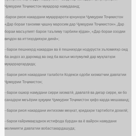
Ҷумҳурии Тоҷикистон муқаррар намудаанд;
-барои риоя накардани муқаррароти қонунҳои Ҷумҳурии Тоҷикистон
«Дар бораи танзими ҷашну маросим дар Ҷумҳурии Тоҷикистон», Дар
бораи масъулият барои таълиму тарбияи кӯдак», «Дар бораи озодии
виҷдон ва иттиҳодияҳои динӣ»;
- барои пешниҳод накардан ва ё пешниҳоди нодурусти эъломияҳо оид
ба андоз аз даромад ва оид ба вазъи молумулкӣ дар муҳлатҳои
муқарраргардида;
- барои риоя накардани талаботи Кодекси одоби хизматчии давлатии
Ҷумҳурии Тоҷикистон;
- барои ошкор намудани сирри хизматӣ, давлатӣ ва дигар сирре, ки бо
санадҳои меъёрии ҳуқуқии Ҷумҳурии Тоҷикистон ҳифз карда мешаванд;
- барои риоя накардани интизоми меҳнат, қоидаҳои тартиботи дохилӣ;
- барои ғайримақсаднок истифода бурдан ва ё вайрон намудани
моликияти давлатии вобастакардашуда;