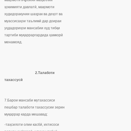
мақомоти иҷроияи маҳаллии
ҳокимияти давлатӣ, мақомоти
худидоракунии шаҳрак ва деҳот ва
муассисаҳои таълимӣ дар доираи
уҳдадориҳои мансабии худ тибқи
тартиби муқарраргардида ҳамкорӣ
менамояд.
2.Талаботи
тахассусӣ
7.Барои мансаби мутахассиси
пешбар талаботи тахассусии зерин
муқаррар карда мешавад:
-таҳсилоти олии касбӣ, ихтисоси