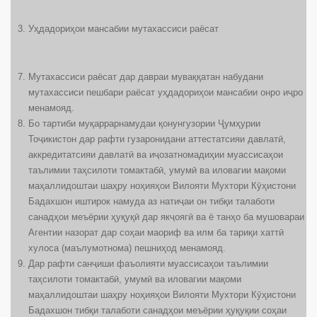
Уҳдадориҳои мансабии мутахассиси раёсат
Мутахассиси раёсат дар давраи муваққатан набудани
мутахассиси пешбари раёсат уҳдадориҳои мансабии онро иҷро
менамояд.
Бо тартиби муқаррарнамудаи қонунгузории Ҷумҳурии
Тоҷикистон дар рафти гузаронидани аттестатсияи давлатӣ,
аккредитатсияи давлатӣ ва иҷозатномадиҳии муассисаҳои
таълимии таҳсилоти томактабӣ, умумӣ ва иловагии мақоми
маҳаллидоштаи шаҳру ноҳияҳои Вилояти Мухтори Кӯҳистони
Бадахшон иштирок намуда аз натиҷаи он тибқи талаботи
санадҳои меъёрии ҳуқуқӣ дар якҷоягӣ ва ё танҳо ба мушовараи
Агентии назорат дар соҳаи маориф ва илм ба тариқи хаттӣ
хулоса (маълумотнома) пешниҳод менамояд.
Дар рафти санҷиши фаъолияти муассисаҳои таълимии
таҳсилоти томактабӣ, умумӣ ва иловагии мақоми
маҳаллидоштаи шаҳру ноҳияҳои Вилояти Мухтори Кӯҳистони
Бадахшон тибқи талаботи санадҳои меъёрии ҳуқуқии соҳаи