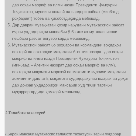
дар соҳаи маориф ва илми назди Президенти Ҷумҳурии
Тоҷикистон, муовини соҳавӣ ва сардори раёсат (минбаъд –
роҳбарият) тобеъ ва ҳисоботдиҳанда мебошад.
Дар давраи муваққатан ҳозир набудани мутахассиси раёсат
иҷрои уҳдадориҳои мансабии ӯ ба яке аз мутахассисони
пешбари раёсат вогузор карда мешаванд.
Мутахассиси раёсат бо роҳбарон ва кормандони воҳидҳои
сохторӣ ва сохторҳои маҳаллии Агентии назорат дар соҳаи
маориф ва илми назди Президенти Ҷумҳурии Тоҷикистон
(минбаъд – Агентии назорат дар соҳаи маориф ва илм),
сохторҳои мақомоти марказӣ ва мақомоти иҷроияи маҳаллии
ҳокимияти давлатӣ, мақомоти худидоракунии шаҳрак ва деҳот
дар доираи уҳдадориҳои мансабии худ тибқи тартиби
муқарраргардида ҳамкорӣ менамояд.
2.Талаботи тахассусӣ
7.Барои мансаби мутахассис талаботи тахассусии зерин муқаррар