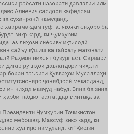
ассиси раёсати назорати давлатии илм
ирдавс Алиевич сардори кафедраи
ва суханронӣ намуданд.
 хайрамақдам гуфта, якояки онҳоро ба
урда зикр кард, ки Ҷумҳурии
а, аз лиҳози сиёсиву иқтисодӣ
ин сайъу кӯшиш ва ғайрату матонати
ӣ Раҳмон ниҳоят бузург аст. Сарвари
и дигар рукнҳои давлатдорӣ ҷиҳати
Дар бораи таъсиси Қувваҳои Мусаллаҳи
нститутсиониро ҷонибдорӣ мекарданд,
си ин ниҳод мавҷуд набуд. Зина ба зина
ҳарбӣ табдил ёфта, дар минтақа ва
и Президенти Ҷумҳурии Тоҷикистон
аддас мебошад. Мавсуф зикр кард, ки
онии худ иро намуданд, ки “Ҳифзи