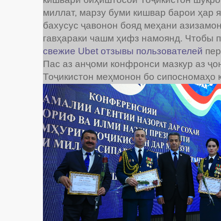
миллат, марзу буми кишвар барои ҳар 
бахусус ҷавонон бояд меҳани азизамонр
гавҳараки чашм ҳифз намоянд. Чтобы по
свежие Ubet отзывы пользователей
пер
Пас аз анҷоми конфронси мазкур аз ҷо
Тоҷикистон меҳмонон бо сипосномаҳо қ