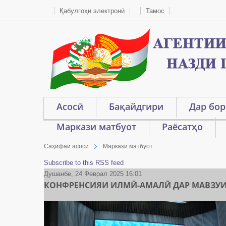
Қабулгоҳи электронӣ
Тамос
Асосӣ
Бақайдгири
Дар бор
Маркази матбуот
Раёсатҳо
Саҳифаи асосӣ
Маркази матбуот
Subscribe to this RSS feed
Душанбе, 24 Феврал 2025 16:01
КОНФРЕНСИЯИ ИЛМӢ-АМАЛӢ ДАР МАВЗУИ