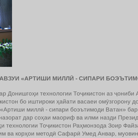
МАВЗУИ «АРТИШИ МИЛЛӢ - СИПАРИ БОЭЪТИ
дар Донишгоҳи технологии Тоҷикистон аз ҷониби 
истон бо иштироки ҳайати васаеи омӯзгорону д
 «Артиши миллӣ - сипари боэътимоди Ватан» бар
 назорат дар соҳаи маориф ва илми назди Прези
и технологии Тоҷикистон Раҳмонзода Зоир Файз
м ва корҳои методӣ Сафарӣ Умед Анвар, муов