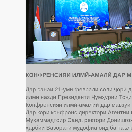
КОНФРЕНСИЯИ ИЛМӢ-АМАЛӢ ДАР 
Дар санаи 21-уми феврали соли ҷорӣ 
илми назди Президенти Ҷумҳурии Тоҷик
Конфренсияи илмӣ-амалиӣ дар мавзуи
Дар кори конфронс директори Агентии
Муҳаммадтоир Саид, ректори Донишгоҳ
ҳарбии Вазорати мудофиа оид ба таъли