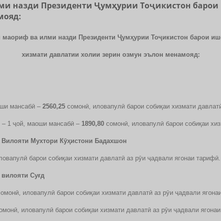
илми назди Президенти Ҷумҳурии Тоҷикистон баро
мояд:
аи маориф ва илми назди Президенти Ҷумҳурии Тоҷикистон барои и
хизмати давлатии холии зерин озмун эълон менамояд:
оши мансабӣ –
2560,25
сомонӣ, иловапулӣ барои собиқаи хизмати давлатӣ
с – 1 ҷой, маоши мансабӣ –
1890,80
сомонӣ, иловапулӣ барои собиқаи хиз
р Вилояти Мухтори Кӯҳистони Бадахшон
ловапулӣ барои собиқаи хизмати давлатӣ аз рӯи ҷадвали ягонаи тарифӣ.
 вилояти Суғд
омонӣ, иловапулӣ барои собиқаи хизмати давлатӣ аз рӯи ҷадвали ягона
омонӣ, иловапулӣ барои собиқаи хизмати давлатӣ аз рӯи ҷадвали ягонаи