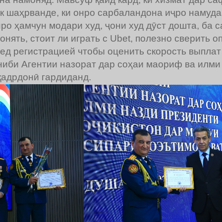
як шаҳрванде, ки онро сарбаландона иҷро намуда
о ҳамчун модари худ, ҷони худ дӯст дошта, ба с
нять, стоит ли играть с Ubet, полезно сверить 
ед регистрацией чтобы оценить скорость выплат
ниби Агентии назорат дар соҳаи маориф ва илм
адрдонӣ гардиданд.