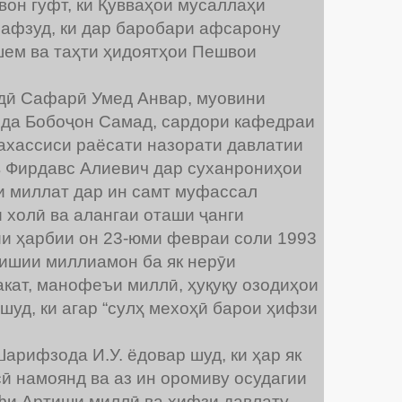
вон гуфт, ки Қувваҳои мусаллаҳи
 афзуд, ки дар баробари афсарону
шем ва таҳти ҳидоятҳои Пешвои
ӣ Сафарӣ Умед Анвар, муовини
зода Бобоҷон Самад, сардори кафедраи
хассиси раёсати назорати давлатии
ев Фирдавс Алиевич дар суханрониҳои
и миллат дар ин самт муфассал
 холӣ ва алангаи оташи ҷанги
ии ҳарбии он 23-юми февраи соли 1993
ишии миллиамон ба як нерӯи
кат, манофеъи миллӣ, ҳуқуқу озодиҳои
уд, ки агар “сулҳ мехоҳӣ барои ҳифзи
рифзода И.У. ёдовар шуд, ки ҳар як
̄ намоянд ва аз ин оромиву осудагии
фи Артиши миллӣ ва ҳифзи давлату