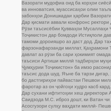
Вазорати мудофиа оид ба корҳои сиёс
ва инноватсия, муассисаҳои олии таъл
забонҳои Донишкадаи ҳарбии Вазорати
Дар қисмати аввали конфронс ректори 
Рӯзи таъсисёбии Қувваҳои Мусаллаҳи 
Тоҷикистон дар бомдоди Истиқлоли давл
тамоми дороияшро аз даст дод. Дар таҳк
фарзонафарзанди миллат, Қаҳрамони Т
давлат аз рӯзи ба сари ҳокимият омад
таъсиси Артиши миллӣ тадбирҳои муҳ
Ҷумҳурии Тоҷикистон» ба имзо расонида
таъсис дода шуд. Яъне ба тарзи дигар,
бо дастгириҳои пайвастаи Пешвои милл
фаротар аз он ҷойгоҳи худро касб кард.
Дар сухани ифтитоҳии хеш директори 
Саидзода М.С. иброз дошт, ки Ватан чи
Асосгузори сулҳу ваҳдати миллӣ- Пеш