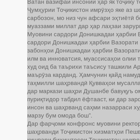
Ватан вазифаи инсонии ҳар як тоҷику т
Ҷумҳурии Тоҷикистон имрӯзҳо яке аз 
сарбозон, мо низ чун афсари эҳтиёти
муаззами миллат дар ҳар лаҳзаи зарури
Муовини сардори Донишкадаи ҳарбии В
сардори Донишкадаи ҳарбии Вазорати м
забонҳои Донишкадаи ҳарбии Вазорати
илм ва инноватсия, муассисаҳои олии 
худ оид ба таърихи таъсису ташкили 
маърӯза карданд. Ҳамчунин қайд наму
таҳмилли шаҳрвандӣ Қувваҳои мусалла
дар маркази шаҳри Душанбе бавуқуъ ома
пуриқтидор табдил ёфтааст, ки дар за
инсон ва шаҳрванд саҳми назарраси худ
марзу бум омода бош”.
Дар фарҷоми конфронс муовини ректор о
шаҳрванди Тоҷикистон хизматҳои Пешво
кишвари биҳиштосои Тоҷикистон шукрон