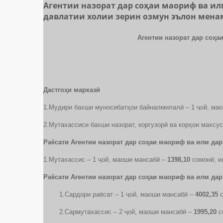
Агентии назорат дар соҳаи маориф ва 
давлатии холии зерин озмун эълон мена
Агентии назорат дар соҳ
Дастгоҳи марказӣ
1.Мудири бахши муносибатҳои байналмилалӣ – 1 ҷой, ма
2.Мутахассиси бахши назорат, коргузорӣ ва корҳои махсу
Раёсати Агентии назорат дар соҳаи маориф ва илм да
1.Мутахассис – 1 ҷой, маоши мансабӣ –
1398,10
сомонӣ, и
Раёсати Агентии назорат дар соҳаи маориф ва илм дар
1.Сардори раёсат – 1 ҷой, маоши мансабӣ –
4002,35
с
2.Сармутахассис – 2 ҷой, маоши мансабӣ –
1995,20
с