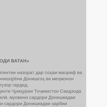
МОДИ ВАТАН»
Агентии назорат дар соҳаи маориф ва
онишҷӯёни Донишгоҳ ва меҳмонон
гузор гардид.
денти Ҷумҳурии Тоҷикистон Саидзода
алӣ, муовини сардори Донишкадаи
ини сардори Донишкадаи ҳарбии