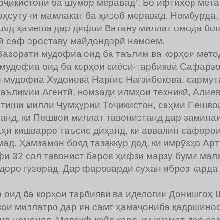
оҷикистонӣ ба шумор меравад”. Бо ифтихор мета
шоҳсутуни мамлакат ба ҳисоб меравад. Номбурда,
̄ бояд ҳамеша дар дифои Ватану миллат омода бо
̄ саф ороставу майдондорӣ намоем.
азорати мудофиа оид ба таълим ва корҳои метод
удофиа оид ба корҳои сиёсӣ-тарбиявӣ Сафар
 мудофиа Худоиева Наргис Нағзибекова, сармута
таълимии Агентӣ, номзади илмҳои техникӣ, Али
Артиши милли Ҷумҳурии Тоҷикистон, саҳми Пешво
данд, ки Пешвои миллат тавонистанд дар заминаи
ҳи кишварро таъсис диҳанд, ки аввалин сафоро
д. Ҳамзамон бояд тазаккур дод, ки имрӯзҳо Арт
рфи 32 сол тавонист барои ҳифзи марзу буми мала
оро гузорад. Дар фароварди сухан иброз карда ш
ид ба корҳои тарбиявӣ ва иделогии Донишгоҳ Ша
и миллатро дар ин самт ҳамаҷониба қадршиноси
а намоняд. Мавсуф қайд кард, ки хизмат дар са