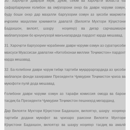
30. Хароҷоти даврҳои якум, дуюм, сеюм ва хароҷоти вобаста ба
сафарбаркунии ғолибон ва омӯзгорони онҳо ба даври чоруми озмун,
буду боши онҳо дар маҳалли баргузории озмун аз ҳисоби мақомоти
иҷроияи маҳаллии ҳокимияти давлатӣ (Вилояти Мухтори Кӯҳистони
Бадахшон, вилоят, шаҳру ноҳияҳо) ва дигар сарчашмаҳои
маблағгузории бо қонунгузорӣ манънагардида пардохт карда мешавад.
31. Хароҷоти баргузории чорабинии даври чоруми озмун аз суратҳисоби
махсуси Муассисаи давлатии «Китобхонаи миллии Тоҷикистон» пардохт
карда мешавад.
32. Ба ғолибони даври чорум тибқи тартиби муқарраргардида аз ҳисоби
маблағҳои фонди захиравии Президенти Ҷумҳурии Тоҷикистон ҷоиза ва
мукофоти пулӣ дода мешавад.
Ғолибони даври чоруми озмун аз тарафи комиссия омода ва барои
тасдиқ ба Президенти Ҷумҳурии Тоҷикистон пешниҳод мегарданд.
Дар Вилояти Мухтори Кӯҳистони Бадахшон, вилоятҳо, шаҳру ноҳияҳо
тартиби додани мукофот ва ҷоизаро раисони Вилояти Мухтори
Кӯҳистони Бадахшон, вилоятҳо ва шаҳру ноҳияҳо тасдиқ ва амалӣ