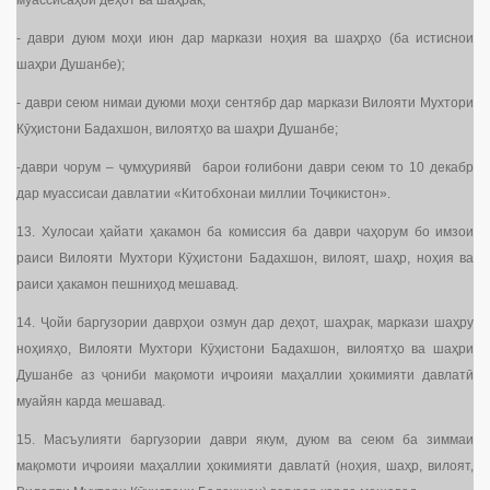
муассисаҳои деҳот ва шаҳрак;
- даври дуюм моҳи июн дар маркази ноҳия ва шаҳрҳо (ба истиснои
шаҳри Душанбе);
- даври сеюм нимаи дуюми моҳи сентябр дар маркази Вилояти Мухтори
Кӯҳистони Бадахшон, вилоятҳо ва шаҳри Душанбе;
-даври чорум – ҷумҳуриявӣ барои ғолибони даври сеюм то 10 декабр
дар муассисаи давлатии «Китобхонаи миллии Тоҷикистон».
13. Хулосаи ҳайати ҳакамон ба комиссия ба даври чаҳорум бо имзои
раиси Вилояти Мухтори Кӯҳистони Бадахшон, вилоят, шаҳр, ноҳия ва
раиси ҳакамон пешниҳод мешавад.
14. Ҷойи баргузории даврҳои озмун дар деҳот, шаҳрак, маркази шаҳру
ноҳияҳо, Вилояти Мухтори Кӯҳистони Бадахшон, вилоятҳо ва шаҳри
Душанбе аз ҷониби мақомоти иҷроияи маҳаллии ҳокимияти давлатӣ
муайян карда мешавад.
15. Масъулияти баргузории даври якум, дуюм ва сеюм ба зиммаи
мақомоти иҷроияи маҳаллии ҳокимияти давлатӣ (ноҳия, шаҳр, вилоят,