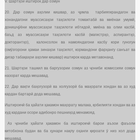
V. Шартҳои иштирок дар озмун
20. Дар озмун аҳолии кишвар, аз ҷумла тарбиягирандагон ва
хонандагони муассисаҳои таҳсилоти томактабӣ ва миёнаи умумӣ,
донишҷӯёни муассисаҳои таҳсилоти ибтидоӣ, миёна ва олии касбӣ,
баъд аз муассисаҳои таҳсилоти касбӣ (магистрҳо, аспирантҳо,
докторантҳо), калонсолон ва намояндагони касбу кори гуногун
(омӯзгорони ҳамаи зинаҳои таҳсилот, кормандони фарҳангу санъат ва
дигар табақаҳои аҳолии кишвар) иштирок карда метавонанд.
21. Шартҳои ташкил ва баргузории озмун аз ҷониби комиссияи озмун
назорат карда мешавад.
22. Дар вақти баҳогузорӣ ва холгузорӣ ба маҳорати хондан ва аз худ
кардан бартарӣ дода мешавад.
Иштирокчӣ ба ҳайати ҳакамон маҳорату малака, қобилияти хондан ва аз
худ кардани осори адибонро пешниҳод менамояд.
Аз ҷониби ҳайати ҳакамон ба иштирокчӣ барои аъзои фаъоли
китобхона будан ва ба ҳунари нақлу оҳанги қироати ӯ низ хол дода
мешавад.