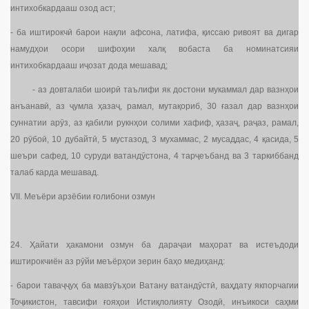
интихобкардааш озод аст;
- ба иштирокчӣ барои нақли афсона, латифа, қиссаю ривоят ва дигар
намудҳои осори шифоҳии халқ вобаста ба номинатсияи
интихобкардааш иҷозат дода мешавад;
- аз довталаби шоирӣ таълифи як достони мукаммал дар вазнҳои
анъанавӣ, аз ҷумла ҳазаҷ, рамал, мутақориб, 30 ғазал дар вазнҳои
суннатии арӯз, аз қабили рукнҳои солими хафиф, ҳазаҷ, раҷаз, рамал,
20 рӯбоӣ, 10 дубайтӣ, 5 мустазод, 3 мухаммас, 2 мусаддас, 4 қасида, 5
шеъри сафед, 10 суруди ватандӯстона, 4 тарҷеъбанд ва 3 таркиббанд
талаб карда мешавад.
VII. Меъёри арзёбии ғолибони озмун
24. Ҳайати ҳакамони озмун ба дараҷаи маҳорат ва истеъдоди
иштирокчиён аз рӯйи меъёрҳои зерин баҳо медиҳанд:
- барои таваҷҷуҳ ба мавзӯъҳои Ватану ватандӯстӣ, ваҳдату якпорчагии
Тоҷикистон, тавсифи ғояҳои Истиқлолияту Озодӣ, инъикоси саҳми