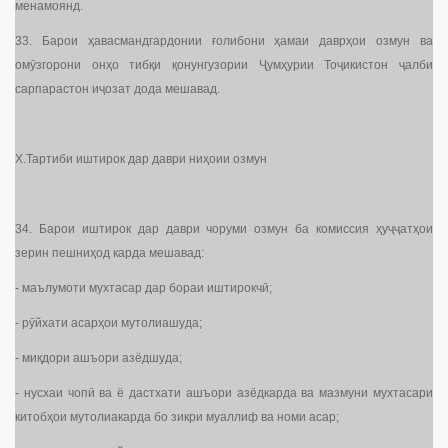
менамоянд.
33. Барои ҳавасмандгардонии ғолибони ҳамаи даврҳои озмун ва
омӯзгорони онҳо тибқи қонунгузории Ҷумҳурии Тоҷикистон ҷалби
сарпарастон иҷозат дода мешавад.
X.Тартиби иштирок дар даври ниҳоии озмун
34. Барои иштирок дар даври чоруми озмун ба комиссия ҳуҷҷатҳои
зерин пешниҳод карда мешавад:
- маълумоти мухтасар дар бораи иштирокчӣ;
- рӯйхати асарҳои мутолиашуда;
- миқдори ашъори азёдшуда;
- нусхаи чопӣ ва ё дастхати ашъори азёдкарда ва мазмуни мухтасари
китобҳои мутолиакарда бо зикри муаллиф ва номи асар;