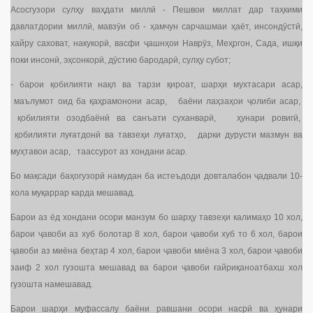
Асосгузори сулҳу ваҳдати миллӣ - Пешвои миллат дар таҳкими
давлатдории миллӣ, мавзӯи об - ҳамчун сарчашмаи ҳаёт, инсондӯстӣ,
хайру саховат, накукорӣ, васфи ҷашнҳои Наврӯз, Меҳргон, Сада, ишқи
поки инсонӣ, эҳсонкорӣ, дӯстию бародарӣ, сулҳу субот;
- барои қобилияти нақл ва тарзи қироат, шарҳи мухтасари асар,
маълумот оид ба қаҳрамонони асар, баёни лаҳзаҳои ҷолиби асар,
қобилияти озодбаёнӣ ва санъати суханварӣ, ҳунари ровигӣ,
қобилияти луғатдонӣ ва тавзеҳи луғатҳо, дарки дурусти мазмун ва
муҳтавои асар, таассурот аз хондани асар.
Бо мақсади баҳогузорӣ намудан ба истеъдоди довталабон ҷадвали 10-
хола муқаррар карда мешавад.
Барои аз ёд хондани осори манзум бо шарҳу тавзеҳи калимаҳо 10 хол,
барои ҷавоби аз хуб болотар 8 хол, барои ҷавоби хуб то 6 хол, барои
ҷавоби аз миёна беҳтар 4 хол, барои ҷавоби миёна 3 хол, барои ҷавоби
заиф 2 хол гузошта мешавад ва барои ҷавоби ғайриқаноатбахш хол
гузошта намешавад.
Барои шарҳи муфассалу баёни равшани осори насрӣ ва ҳунари