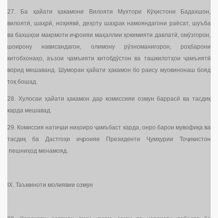
27. Ба ҳайати ҳакамони Вилояти Мухтори Кӯҳистони Бадахшон,
вилоятӣ, шаҳрӣ, ноҳиявӣ, деҳоту шаҳрак намояндагони раёсат, шуъба
ва бахшҳои мақомоти иҷроияи маҳаллии ҳокимияти давлатӣ, омӯзгорон,
шоирону нависандагон, олимону рӯзноманигорон, роҳбарони
китобхонаҳо, аъзои ҷамъияти китобдӯстон ва ташкилотҳои ҷамъиятӣ
ворид мешаванд. Шумораи ҳайати ҳакамон бо раису муовинонаш бояд
тоқ бошад.
28. Хулосаи ҳайати ҳакамон дар комиссияи озмун баррасӣ ва тасдиқ
карда мешавад.
29. Комиссия натиҷаи ниҳоиро ҷамъбаст карда, онро барои мувофиқа ва
тасдиқ ба Дастгоҳи иҷроияи Президенти Ҷумҳурии Тоҷикистон
пешниҳод менамояд.
IX. Таъминоти молиявии озмун