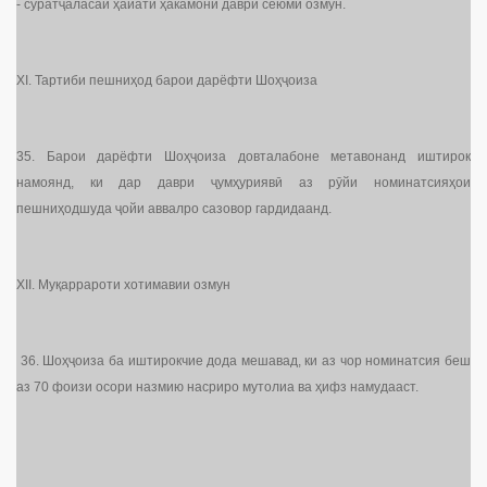
- суратҷаласаи ҳайати ҳакамони даври сеюми озмун.
XI. Тартиби пешниҳод барои дарёфти Шоҳҷоиза
35. Барои дарёфти Шоҳҷоиза довталабоне метавонанд иштирок
намоянд, ки дар даври ҷумҳуриявӣ аз рӯйи номинатсияҳои
пешниҳодшуда ҷойи аввалро сазовор гардидаанд.
XII. Муқаррароти хотимавии озмун
36. Шоҳҷоиза ба иштирокчие дода мешавад, ки аз чор номинатсия беш
аз 70 фоизи осори назмию насриро мутолиа ва ҳифз намудааст.