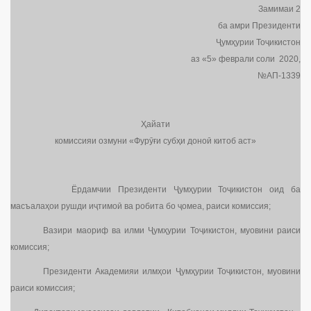
Замимаи 2
ба амри Президенти
Ҷумҳурии Тоҷикистон
аз «5» феврали соли 2020,
№АП-1339
Ҳайати
комиссияи озмуни «Фурӯғи субҳи доноӣ китоб аст»
Ёрдамчии Президенти Ҷумҳурии Тоҷикистон оид ба
масъалаҳои рушди иҷтимоӣ ва робита бо ҷомеа, раиси комиссия;
Вазири маориф ва илми Ҷумҳурии Тоҷикистон, муовини раиси
комиссия;
Президенти Академияи илмҳои Ҷумҳурии Тоҷикистон, муовини
раиси комиссия;