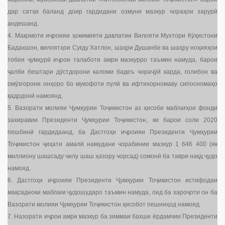
дар сатҳи баланд доир гардидани озмуни мазкур чораҳои зарурӣ
андешанд.
4. Мақомоти иҷроияи ҳокимияти давлатии Вилояти Мухтори Кӯҳистони
Бадахшон, вилоятҳои Суғду Хатлон, шаҳри Душанбе ва шаҳру ноҳияҳои
тобеи ҷумҳурӣ иҷрои талаботи амри мазкурро таъмин намуда, барои
ҷалби бештари дӯстдорони каломи бадеъ чораҷӯӣ карда, ғолибон ва
омӯзгорони онҳоро бо мукофоти пулӣ ва ифтихорномаву сипосномаҳо
қадрдонӣ намоянд.
5. Вазорати молияи Ҷумҳурии Тоҷикистон аз ҳисоби маблағҳои фонди
захиравии Президенти Ҷумҳурии Тоҷикистон, ки барои соли 2020
пешбинӣ гардидаанд, ба Дастгоҳи иҷроияи Президенти Ҷумҳурии
Тоҷикистон ҷиҳати амалӣ намудани чорабинии мазкур 1 646 400 (як
миллиону шашсаду чилу шаш ҳазору чорсад) сомонӣ ба таври нақд ҷудо
намояд.
6. Дастгоҳи иҷроияи Президенти Ҷумҳурии Тоҷикистон истифодаи
мақсадноки маблағи ҷудошударо таъмин намуда, оид ба хароҷоти он ба
Вазорати молияи Ҷумҳурии Тоҷикистон ҳисобот пешниҳод намояд.
7. Назорати иҷрои амри мазкур ба зиммаи бахши ёрдамчии Президенти