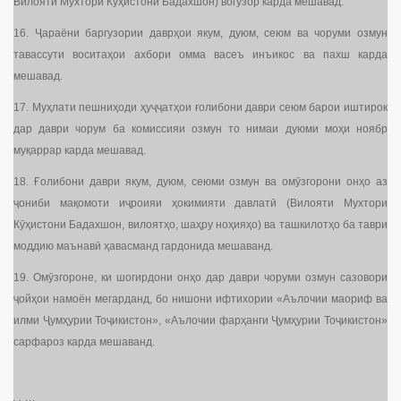
Вилояти Мухтори Кӯҳистони Бадахшон) вогузор карда мешавад.
16. Ҷараёни баргузории даврҳои якум, дуюм, сеюм ва чоруми озмун
тавассути воситаҳои ахбори омма васеъ инъикос ва пахш карда
мешавад.
17. Муҳлати пешниҳоди ҳуҷҷатҳои ғолибони даври сеюм барои иштирок
дар даври чорум ба комиссияи озмун то нимаи дуюми моҳи ноябр
муқаррар карда мешавад.
18. Ғолибони даври якум, дуюм, сеюми озмун ва омӯзгорони онҳо аз
ҷониби мақомоти иҷроияи ҳокимияти давлатӣ (Вилояти Мухтори
Кӯҳистони Бадахшон, вилоятҳо, шаҳру ноҳияҳо) ва ташкилотҳо ба таври
моддию маънавӣ ҳавасманд гардонида мешаванд.
19. Омӯзгороне, ки шогирдони онҳо дар даври чоруми озмун сазовори
ҷойҳои намоён мегарданд, бо нишони ифтихории «Аълочии маориф ва
илми Ҷумҳурии Тоҷикистон», «Аълочии фарҳанги Ҷумҳурии Тоҷикистон»
сарфароз карда мешаванд.