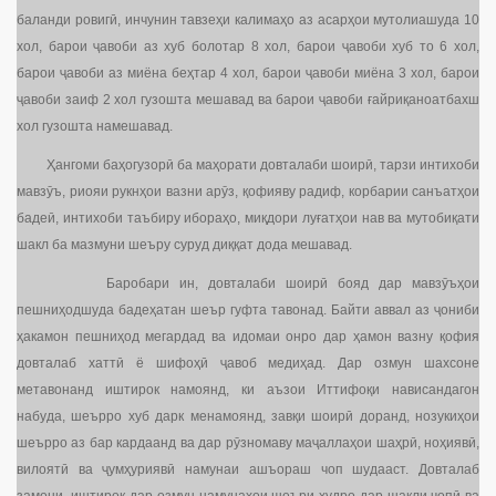
баланди ровигӣ, инчунин тавзеҳи калимаҳо аз асарҳои мутолиашуда 10
хол, барои ҷавоби аз хуб болотар 8 хол, барои ҷавоби хуб то 6 хол,
барои ҷавоби аз миёна беҳтар 4 хол, барои ҷавоби миёна 3 хол, барои
ҷавоби заиф 2 хол гузошта мешавад ва барои ҷавоби ғайриқаноатбахш
хол гузошта намешавад.
Ҳангоми баҳогузорӣ ба маҳорати довталаби шоирӣ, тарзи интихоби
мавзӯъ, риояи рукнҳои вазни арӯз, қофияву радиф, корбарии санъатҳои
бадеӣ, интихоби таъбиру ибораҳо, миқдори луғатҳои нав ва мутобиқати
шакл ба мазмуни шеъру суруд диққат дода мешавад.
Баробари ин, довталаби шоирӣ бояд дар мавзӯъҳои
пешниҳодшуда бадеҳатан шеър гуфта тавонад. Байти аввал аз ҷониби
ҳакамон пешниҳод мегардад ва идомаи онро дар ҳамон вазну қофия
довталаб хаттӣ ё шифоҳӣ ҷавоб медиҳад. Дар озмун шахсоне
метавонанд иштирок намоянд, ки аъзои Иттифоқи нависандагон
набуда, шеърро хуб дарк менамоянд, завқи шоирӣ доранд, нозукиҳои
шеърро аз бар кардаанд ва дар рӯзномаву маҷаллаҳои шаҳрӣ, ноҳиявӣ,
вилоятӣ ва ҷумҳуриявӣ намунаи ашъораш чоп шудааст. Довталаб