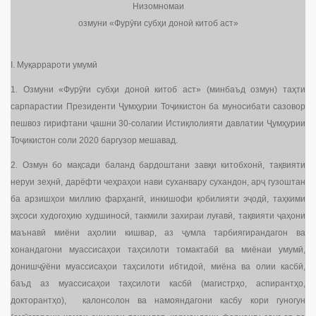
Низомномаи
озмуни «Фурӯғи субҳи доноӣ китоб аст»
I. Муқаррароти умумӣ
1. Озмуни «Фурӯғи субҳи доноӣ китоб аст» (минбаъд озмун) таҳти
сарпарастии Президенти Ҷумҳурии Тоҷикистон ба муносибати сазовор
пешвоз гирифтани ҷашни 30-солагии Истиқлолияти давлатии Ҷумҳурии
Тоҷикистон соли 2020 баргузор мешавад.
2. Озмун бо мақсади баланд бардоштани завқи китобхонӣ, тақвияти
неруи зеҳнӣ, дарёфти чеҳраҳои нави суханвару сухандон, арҷ гузоштан
ба арзишҳои миллию фарҳангӣ, инкишофи қобилияти эҷодӣ, таҳкими
эҳсоси худогоҳию худшиносӣ, такмили захираи луғавӣ, тақвияти ҷаҳони
маънавӣ миёни аҳолии кишвар, аз ҷумла тарбиягирандагон ва
хонандагони муассисаҳои таҳсилоти томактабӣ ва миёнаи умумӣ,
донишҷӯёни муассисаҳои таҳсилоти ибтидоӣ, миёна ва олии касбӣ,
баъд аз муассисаҳои таҳсилоти касбӣ (магистрҳо, аспирантҳо,
докторантҳо), калонсолон ва намояндагони касбу кори гуногун