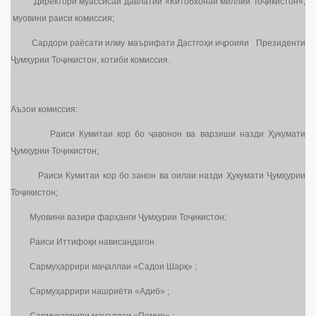
Директори муассисаи давлатии «Китобхонаи миллии Тоҷикистон»,
муовини раиси комиссия;
Сардори раёсати илму маърифати Дастгоҳи иҷроияи Президенти
Ҷумҳурии Тоҷикистон, котиби комиссия.
Аъзои комиссия:
Раиси Кумитаи кор бо ҷавонон ва варзиши назди Ҳукумати
Ҷумҳурии Тоҷикистон;
Раиси Кумитаи кор бо занон ва оилаи назди Ҳукумати Ҷумҳурии
Тоҷикистон;
Муовини вазири фарҳанги Ҷумҳурии Тоҷикистон;
Раиси Иттифоқи нависандагон.
Сармуҳаррири маҷаллаи «Садои Шарқ» ;
Сармуҳаррири нашриёти «Адиб» ;