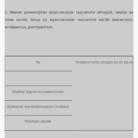
2.
Миёни дониш
ҷӯ
ёни муассиса
ҳ
ои та
ҳ
силоти ибтидо
ӣ
, миёна ва
олии касб
ӣ
,
баъд аз муассиса
ҳ
ои та
ҳ
силоти касб
ӣ
(магистр
ҳ
о,
аспирант
ҳ
о, докторант
ҳ
о)
.
№
Номинатсияи хондан ва аз ёд кард
Маблағ барои як номинатсия
Шумораи ҷоизагирандагон (нафар)
Маблағи умумӣ