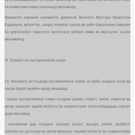
ба комиссияи озмун пешниҳод менамояд.
Мақомоти иҷроияи ҳокимияти давлатии Вилояти Мухтори Кӯҳистони
Бадахшон, вилоятҳо, шаҳру ноҳияҳо суроға ва ҷойи баргузории озмунро
ба довталабон тавассути воситаҳои ахбори омма ва масъулон эълон
менамоянд.
VI. Талабот ба иштирокчиёни озмун
23. Маҳорату истеъдоди иштирокчиёни озмун аз рӯйи хондани назм ва
насри бадеӣ муайян карда мешавад:
- барои иштирокчиёни озмун хондани роман, повест, ҳикоя, новелла ва
дигар жанрҳои адабӣ вобаста ба номинатсияи интихобкардааш иҷозат
дода мешавад;
- иштирокчӣ дар хондани шеърҳо (ғазал, қасида, рубоӣ, дубайтӣ,
порчаҳо аз достонҳо ва дигар жанрҳои лирикӣ) вобаста ба номинатсияи