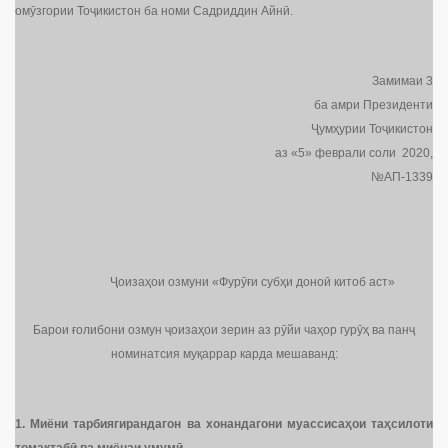
омӯзгории Тоҷикистон ба номи Садриддин Айнӣ.
Замимаи 3
ба амри Президенти
Ҷумҳурии Тоҷикистон
аз «5» феврали соли 2020,
№АП-1339
Ҷоизаҳои озмуни «Фурӯғи субҳи доноӣ китоб аст»
Барои ғолибони озмун ҷоизаҳои зерин аз рӯйи чаҳор гурӯҳ ва панҷ
номинатсия муқаррар карда мешаванд:
1.
Миёни тарбиягирандагон ва хонандагони муассиса
ҳ
ои та
ҳ
силоти