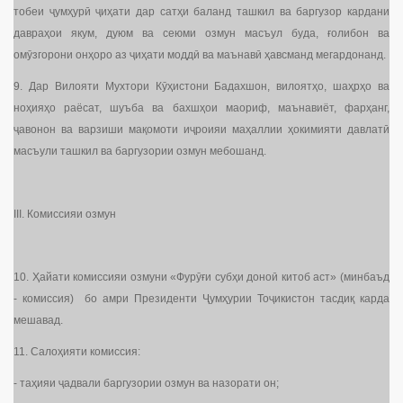
тобеи ҷумҳурӣ ҷиҳати дар сатҳи баланд ташкил ва баргузор кардани
давраҳои якум, дуюм ва сеюми озмун масъул буда, ғолибон ва
омӯзгорони онҳоро аз ҷиҳати моддӣ ва маънавӣ ҳавсманд мегардонанд.
9. Дар Вилояти Мухтори Кӯҳистони Бадахшон, вилоятҳо, шаҳрҳо ва
ноҳияҳо раёсат, шуъба ва бахшҳои маориф, маънавиёт, фарҳанг,
ҷавонон ва варзиши мақомоти иҷроияи маҳаллии ҳокимияти давлатӣ
масъули ташкил ва баргузории озмун мебошанд.
III. Комиссияи озмун
10. Ҳайати комиссияи озмуни «Фурӯғи субҳи доноӣ китоб аст» (минбаъд
- комиссия) бо амри Президенти Ҷумҳурии Тоҷикистон тасдиқ карда
мешавад.
11. Салоҳияти комиссия:
- таҳияи ҷадвали баргузории озмун ва назорати он;