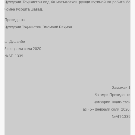
Ҷумҳурии Тоҷикистон оид ба масъалаҳои рушди иҷтимоӣ ва робита бо
ҷомеа гузошта шавад.
Президенти
Ҷумҳурии Тоҷикистон Эмомалӣ Раҳмон
ш. Душанбе
5 феврали соли 2020
№АП-1339
Замимаи 1
ба амри Президенти
Ҷумҳурии Тоҷикистон
аз «5» феврали соли 2020,
№АП-1339