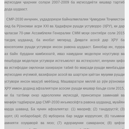
иқтисодии ҷаҳонии солҳои 2007-2009 ба иқтисодиёти кишвар тартиб
дода шудааст.
СМР-2030 инчунин, уҳдадориҳои байналмилалии Ҷумҳурии Тоҷикистон
оид ба Рӯзномаи асри XXI ва Ҳадафҳои рушди устуворро (ҲРУ), ки дар
ҷаласаи 70-уми Ассамблеяи Генералии СММ моҳи сентябри соли 2015
тасдиқ шудаанд, ба инобат мегирад. Диққати асосӣ дар ҲРУ ба
консепсияи рушди устувори инсон равона шудааст. Бинобар ин, пурра
аз байн бурдани камбизоатӣ, иваз намудани моделҳои ноустувор ва
пешбурди моделҳои устувори истеъмолот ва истеҳсолот, инчунин ҳифз
ва истифодаи оқилонаи захираҳои табиӣ бо мақсади рушди минбаъдаи
иқтисодию иҷтимоӣ, вазифаҳои асосӣ ва шартҳои ҳаётан муҳими рушди
устувори инсон маҳсуб меёбанд. Машваратҳои миллӣ аз рӯи рӯзномаи
ҲРУ имкон доданд афзалиятҳои асосии рушди кишвар баъди соли 2015,
ки ба татбиқи онҳо идеологияи иқтисодӣ, принсипҳои заминавӣ ва
маҷмӯи тадбирҳои дар СМР-2030 инъикосёфта равона шудаанд, муайян
карда шаванд. Ба чунин афзалиятҳо: (1) маориф; (2) тандурустӣ; (3)
шуғл; (4) нобаробарӣ; (5) мубориза бар зидди коррупсия; (6) таъмини
амнияти озуқаворӣ ва ғизо; (7) идоракунии самаранок; (8) ҳифзи