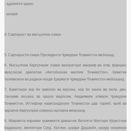
- адабиёти ҷаҳон;
- шоирӣ.
II. Сарпараст ва масъулони озмун
5. Сарпарасти озмун Президенти Ҷумҳурии Тоҷикистон мебошад.
6. Масъулони баргузории озмун вазоратҳои маориф ва илм, фарҳанг,
муассисаи давлатии «Китобхонаи миллии Тоҷикистон», Кумитаи
телевизион ва радиои назди Ҳукумати Ҷумҳурии Тоҷикистон мебошанд.
7. Кумитаҳои кор бо ҷавонон ва варзиш, кор бо занон ва оила, дин,
танзими анъана ва ҷашну маросим, Академияи илмҳои Ҷумҳурии
Тоҷикистон, Иттифоқи нависандагони Тоҷикистон дар тарғиб, ҷалб ва
ҷараёни баргузории озмунҳо иштирок мекунанд.
8. Мақомоти иҷроияи ҳокимияти давлатии Вилояти Мухтори Кӯҳистони
Бадахшон, вилоятҳои Суғд, Хатлон, шаҳри Душанбе, шаҳру ноҳияҳои