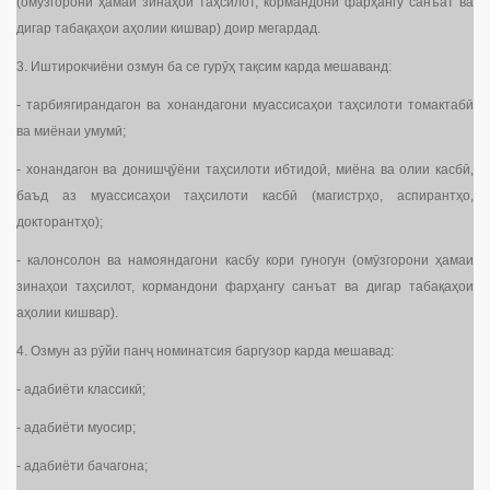
(омӯзгорони ҳамаи зинаҳои таҳсилот, кормандони фарҳангу санъат ва
дигар табақаҳои аҳолии кишвар) доир мегардад.
3. Иштирокчиёни озмун ба се гурӯҳ тақсим карда мешаванд:
- тарбиягирандагон ва хонандагони муассисаҳои таҳсилоти томактабӣ
ва миёнаи умумӣ;
- хонандагон ва донишҷӯёни таҳсилоти ибтидоӣ, миёна ва олии касбӣ,
баъд аз муассисаҳои таҳсилоти касбӣ (магистрҳо, аспирантҳо,
докторантҳо);
- калонсолон ва намояндагони касбу кори гуногун (омӯзгорони ҳамаи
зинаҳои таҳсилот, кормандони фарҳангу санъат ва дигар табақаҳои
аҳолии кишвар).
4. Озмун аз рӯйи панҷ номинатсия баргузор карда мешавад:
- адабиёти классикӣ;
- адабиёти муосир;
- адабиёти бачагона;