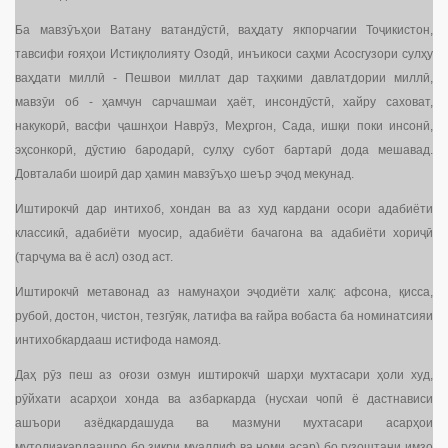
Ба мавзӯъҳои Ватану ватандӯстӣ, ваҳдату якпорчагии Тоҷикистон,
тавсифи ғояҳои Истиқлолияту Озодӣ, инъикоси саҳми Асосгузори сулҳу
ваҳдати миллӣ - Пешвои миллат дар таҳкими давлатдории миллӣ,
мавзӯи об - ҳамчун сарчашмаи ҳаёт, инсондӯстӣ, хайру саховат,
накукорӣ, васфи ҷашнҳои Наврӯз, Меҳргон, Сада, ишқи поки инсонӣ,
эҳсонкорӣ, дӯстию бародарӣ, сулҳу субот бартарӣ дода мешавад.
Довталаби шоирӣ дар ҳамин мавзӯъҳо шеър эҷод мекунад.
Иштирокчӣ дар интихоб, хондан ва аз худ кардани осори адабиёти
классикӣ, адабиёти муосир, адабиёти бачагона ва адабиёти хориҷӣ
(тарҷума ва ё асл) озод аст.
Иштирокчӣ метавонад аз намунаҳои эҷодиёти халқ: афсона, қисса,
рубоӣ, достон, чистон, тезгӯяк, латифа ва ғайра вобаста ба номинатсияи
интихобкардааш истифода намояд.
Даҳ рӯз пеш аз оғози озмун иштирокчӣ шарҳи мухтасари ҳоли худ,
рӯйхати асарҳои хонда ва азбаркарда (нусхаи чопӣ ё дастнависи
ашъори азёдкардашуда ва мазмуни мухтасари асарҳои
мутолиакардаашро бо зикри муаллиф ва номи асар) бо гузоштани имзо