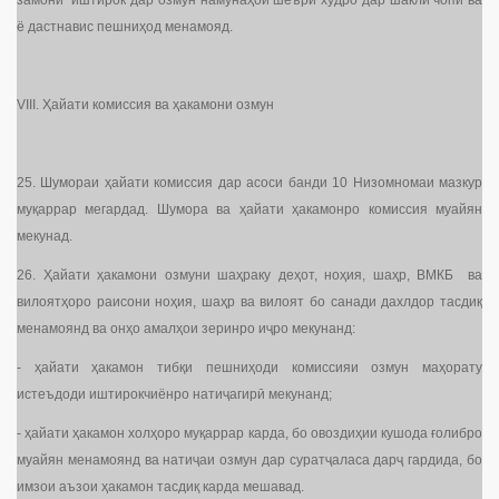
замони иштирок дар озмун намунаҳои шеъри худро дар шакли чопӣ ва
ё дастнавис пешниҳод менамояд.
VIII. Ҳайати комиссия ва ҳакамони озмун
25. Шумораи ҳайати комиссия дар асоси банди 10 Низомномаи мазкур
муқаррар мегардад. Шумора ва ҳайати ҳакамонро комиссия муайян
мекунад.
26. Ҳайати ҳакамони озмуни шаҳраку деҳот, ноҳия, шаҳр, ВМКБ ва
вилоятҳоро раисони ноҳия, шаҳр ва вилоят бо санади дахлдор тасдиқ
менамоянд ва онҳо амалҳои зеринро иҷро мекунанд:
- ҳайати ҳакамон тибқи пешниҳоди комиссияи озмун маҳорату
истеъдоди иштирокчиёнро натиҷагирӣ мекунанд;
- ҳайати ҳакамон холҳоро муқаррар карда, бо овоздиҳии кушода ғолибро
муайян менамоянд ва натиҷаи озмун дар суратҷаласа дарҷ гардида, бо
имзои аъзои ҳакамон тасдиқ карда мешавад.