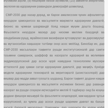
иҷтимоии аҳолӣ; (9) пешгирии низои эҳтимолӣ; (10) амнияти энергетикӣ,
экология ва идоракунии равандҳои демографӣ шомиланд.
СМР-2030 дар назар дорад, ки барои амалисозии чунин афзалиятҳо
ниҳодҳои ҳамоҳангсоз ва масъулияти мақомоти идоракунии давлатӣ,
бизнес ва ҷомеаи шаҳрвандӣ бояд нақши муҳим дошта бошанд.
Фаъолияти ниҳодҳои мазкур дар низоми миллии баҳодиҳӣ ва
ояндабинии рушд, муайянсозии вазифаҳои кутоҳмуҳлат ва дарозмуҳлат
ва мутаносибан нақшаҳои татбиқи онҳо асос меёбад. Бинобар ин, дар
СМР-2030 масъалаҳои тақвияти рушди институтсионалӣ дар самти
таъмини самаранок, шаффоф ва назорати идоракунӣ ва молиявии
зиддикоррупсионӣ дар асоси ҷорӣ намудани технологияи муосири
иттилоотӣ дар ҳамаи сатҳи идоракунии давлатӣ, дар маҷмӯъ бунёди
модели идоракунии технократӣ ва меритократӣ (шоистасолорӣ) дар
кишвар дар мадди аввал гузошта шудаанд. Барои тақвият додани нақши
ниҳодҳои ҳамоҳангсоз ва масъулияти иҷтимоии бизнес дар раванди
назорат ва рушди соҳаҳои иқтисодиёти миллӣ 6 тадбирҳо оид ба коҳиш
додани фишори маъмурӣ ба фаъолияти хоҷагидорӣ, кам кардани ҷузъи
коррупсионӣ, аз ҷумла дар асоси рушди шарикии давлат ва бахши
хусусӣ баррасӣ мегарданд. Ҳамзамон, дар шароити ба қадри кофӣ