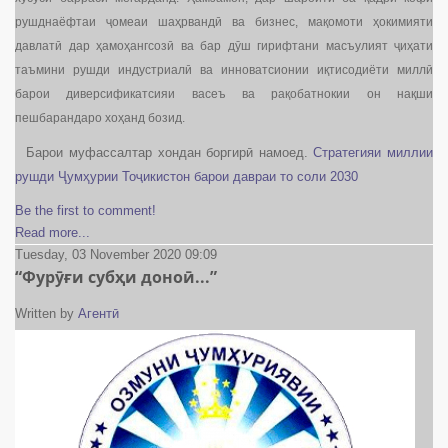
рушднаёфтаи ҷомеаи шаҳрвандӣ ва бизнес, мақомоти ҳокимияти
давлатӣ дар ҳамоҳангсозӣ ва бар дӯш гирифтани масъулият ҷиҳати
таъмини рушди индустриалӣ ва инноватсионии иқтисодиёти миллӣ
барои диверсификатсияи васеъ ва рақобатнокии он нақши
пешбарандаро хоҳанд бозид.
Барои муфассалтар хондан боргирӣ намоед.
Стратегияи миллии
рушди Ҷумҳурии Тоҷикистон барои давраи то соли 2030
Be the first to comment!
Read more...
Tuesday, 03 November 2020 09:09
“Фурӯғи субҳи доноӣ...”
Written by
Агентӣ