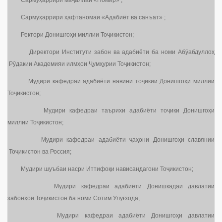
Сармуҳаррири маҷаллаи «Помир» ;
Сармуҳаррири ҳафтаномаи «Адабиёт ва санъат» ;
Ректори Донишгоҳи миллии Тоҷикистон;
Директори Институти забон ва адабиёти ба номи Абӯабдуллоҳ
Рӯдакии Академияи илмҳои Ҷумҳурии Тоҷикистон;
Мудири кафедраи адабиёти навини тоҷикии Донишгоҳи миллии
Тоҷикистон;
Мудири кафедраи таърихи адабиёти тоҷики Донишгоҳи
миллии Тоҷикистон;
Мудири кафедраи адабиёти ҷаҳони Донишгоҳи славянии
Тоҷикистон ва Россия;
Мудири шуъбаи насри Иттифоқи нависандагони Тоҷикистон;
Мудири кафедраи адабиёти Донишкадаи давлатии
забонҳои Тоҷикистон ба номи Сотим Улуғзода;
Мудири кафедраи адабиёти Донишгоҳи давлатии