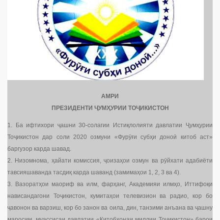
АМРИ
ПРЕЗИДЕНТИ ҶУМҲУРИИ ТОҶИКИСТОН
1. Ба ифтихори ҷашни 30-солагии Истиқлолияти давлатии Ҷумҳурии
Тоҷикистон дар соли 2020 озмуни «Фурӯғи субҳи доноӣ китоб аст»
баргузор карда шавад.
2. Низомнома, ҳайати комиссия, ҷоизаҳои озмун ва рӯйхати адабиёти
тавсияшаванда тасдиқ карда шаванд (замимаҳои 1, 2, 3 ва 4).
3. Вазоратҳои маориф ва илм, фарҳанг, Академияи илмҳо, Иттифоқи
нависандагони Тоҷикистон, кумитаҳои телевизион ва радио, кор бо
ҷавонон ва варзиш, кор бо занон ва оила, дин, танзими анъана ва ҷашну
маросим, муассисаи давлатии «Китобхонаи миллии Тоҷикистон» барои