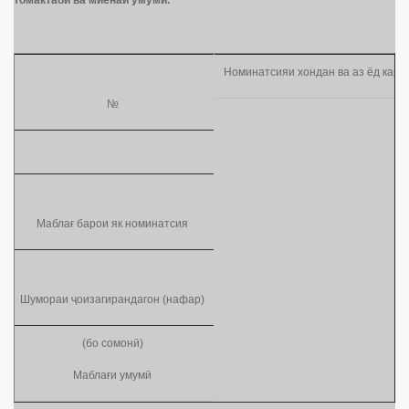
томактаб
ӣ
ва миёнаи умум
ӣ
.
Номинатсияи хондан ва аз ёд кард
№
Маблағ барои як номинатсия
Шумораи ҷоизагирандагон (нафар)
(бо сомонӣ)
Маблағи умумӣ