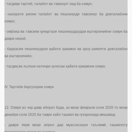
- тасдиқи тартиб, талабот ва тавзеҳот оид ба озмун;
- назорати риояи талабот ва пешниҳоди тавсияҳо ба довталабони
озмун;
- омӯзиш ва тавсияи ҳуҷҷатҳои пешниҳодшудаи иштирокчиёни озмун ба
даври ниҳоӣ;
- баррасии пешниҳодҳои ҳайати ҳакамон ва арзу шикояти довталабон
ва иштирокчиён;
- тасдиқ ва эълони натиҷаи хулосаи ҳайати ҳакамони озмун.
IV. Тартиби баргузории озмун
12. Озмун аз чор давр иборат буда, аз моҳи феврали соли 2020 то моҳи
декабри соли 2020 ба таври зайл ташкил ва гузаронида мешавад:
- даври якум моҳи апрел дар муассисаҳои таълимӣ, ташкилоту