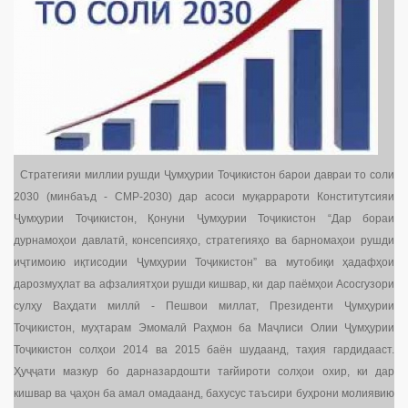
Стратегияи миллии рушди Ҷумҳурии Тоҷикистон барои давраи то соли
2030 (минбаъд - СМР-2030) дар асоси муқаррароти Конститутсияи
Ҷумҳурии Тоҷикистон, Қонуни Ҷумҳурии Тоҷикистон “Дар бораи
дурнамоҳои давлатӣ, консепсияҳо, стратегияҳо ва барномаҳои рушди
иҷтимоию иқтисодии Ҷумҳурии Тоҷикистон” ва мутобиқи ҳадафҳои
дарозмуҳлат ва афзалиятҳои рушди кишвар, ки дар паёмҳои Асосгузори
сулҳу Ваҳдати миллӣ - Пешвои миллат, Президенти Ҷумҳурии
Тоҷикистон, муҳтарам Эмомалӣ Раҳмон ба Маҷлиси Олии Ҷумҳурии
Тоҷикистон солҳои 2014 ва 2015 баён шудаанд, таҳия гардидааст.
Ҳуҷҷати мазкур бо дарназардошти тағйироти солҳои охир, ки дар
кишвар ва ҷаҳон ба амал омадаанд, бахусус таъсири буҳрони молиявию