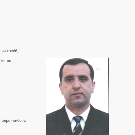
лии касбӣ,
икистон
тонро ғоибона