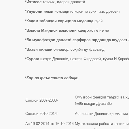
*Ихтисос
таърих, идораи давлатӣ
*Унувони илмӣ
номзади илмҳои таърих, и.в. дотсент
*Кадом забонҳои хориҷиро медонад
русӣ
*Вакили Маҷлиси вакилони халқ ҳаст ё не
не
*Ба мукофотҳои давлатӣ сарфароз гардонида шудааст 
*Вазъи оилавӣ
оиладор, соҳиби ду фарзанд
*Суроға
шаҳри Душанбе, ноҳияи Фирдавсӣ, кӯчаи Н.Қараб
*
Кор ва фаъолияти собиқа:
Омӯзгори фанҳои таърих ва ҳ
Солҳои 2007-2008-
№95 шаҳри Душанбе
Солҳои 2010-2014-
Аспиранти Донишгоҳи миллии 
Аз 19.02.2014 то 16.10.2014
Мутахассиси раёсати ташкили