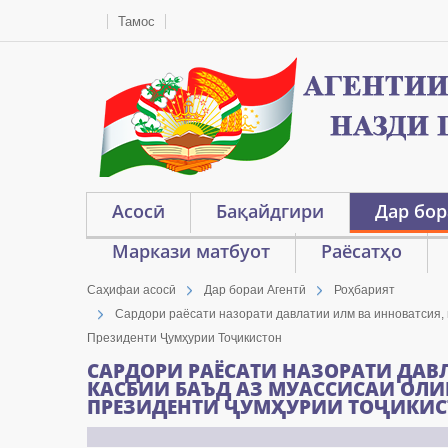
Тамос
Асосӣ
Бақайдгири
Дар бор
Маркази матбуот
Раёсатҳо
Саҳифаи асосӣ
Дар бораи Агентӣ
Роҳбарият
Сардори раёсати назорати давлатии илм ва инноватсия, 
Президенти Ҷумҳурии Тоҷикистон
САРДОРИ РАЁСАТИ НАЗОРАТИ ДАВ
КАСБИИ БАЪД АЗ МУАССИСАИ ОЛИ
ПРЕЗИДЕНТИ ҶУМҲУРИИ ТОҶИКИС