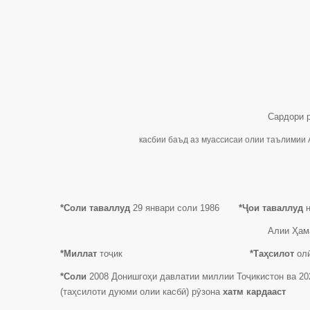
Сардори р
касбии баъд аз муассисаи олии таълимии 
*Соли таваллуд
29 январи соли 1986
*Ҷои таваллуд
Алии Ҳамадо
*Миллат
тоҷик
*Таҳсилот
*Соли
2008 Донишгоҳи давлатии миллии Тоҷикистон ва 20
(таҳсилоти дуюми олии касбӣ) рӯзона
хатм кардааст