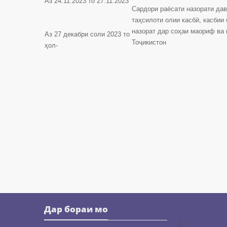
Аз 24.11.2023 то 27.11.2023
Сардори раёсати назорати дав
таҳсилоти олии касбӣ, касбии
назорат дар соҳаи маориф ва
Аз 27 декабри соли 2023 то
Тоҷикистон
ҳол-
Дар бораи мо