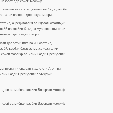
 назорат дар соҳаи маориф
 ташкили назорати давлатӣ ва баҳодиҳӣ ба
авлатии назорат дар соҳаи маориф
татсия, акредитатсия ва иҷозатномадиҳии
асбӣ ва касбии баъд аз муассисаҳои олии
назорат дар соҳаи маориф
ати давлатии илм ва инноватсия,
асбӣ, касбии баъд аз муассисаи олии
р соҳаи маориф ва илми назди Президенти
мониторинги сифати таҳсилоти Агентии
 илми назди Президенти Ҷумҳурии
бтидоӣ ва миёнаи касбии Вазорати маориф
бтидоӣ ва миёнаи касбии Вазорати маориф