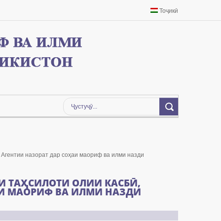
Тоҷикӣ
 Агентии назорат дар соҳаи маориф ва илми назди
И ТАҲСИЛОТИ ОЛИИ КАСБӢ,
АИ МАОРИФ ВА ИЛМИ НАЗДИ