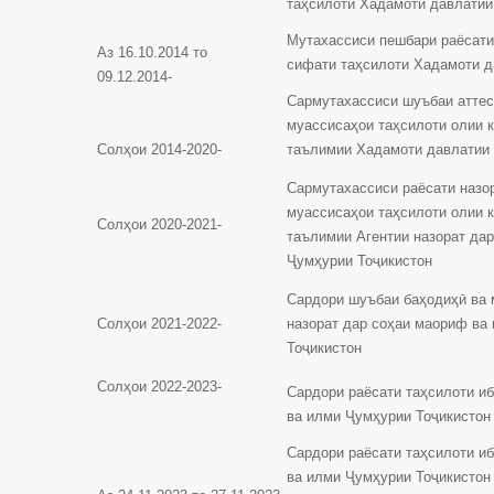
таҳсилоти Хадамоти давлатии
Мутахассиси пешбари раёсати
Аз 16.10.2014 то
сифати таҳсилоти Хадамоти д
09.12.2014-
Сармутахассиси шуъбаи аттес
муассисаҳои таҳсилоти олии к
Солҳои 2014-2020-
таълимии Хадамоти давлатии 
Сармутахассиси раёсати назор
муассисаҳои таҳсилоти олии к
Солҳои 2020-2021-
таълимии Агентии назорат да
Ҷумҳурии Тоҷикистон
Сардори шуъбаи баҳодиҳӣ ва 
Солҳои 2021-2022-
назорат дар соҳаи маориф ва
Тоҷикистон
Солҳои 2022-2023-
Сардори раёсати таҳсилоти и
ва илми Ҷумҳурии Тоҷикистон
Сардори раёсати таҳсилоти и
ва илми Ҷумҳурии Тоҷикистон