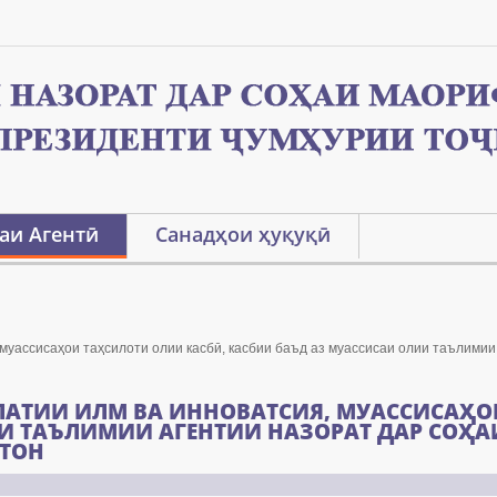
аи Агентӣ
Санадҳои ҳуқуқӣ
муассисаҳои таҳсилоти олии касбӣ, касбии баъд аз муассисаи олии таълимии
ЛАТИИ ИЛМ ВА ИННОВАТСИЯ, МУАССИСАҲО
И ТАЪЛИМИИ АГЕНТИИ НАЗОРАТ ДАР СОҲ
ТОН