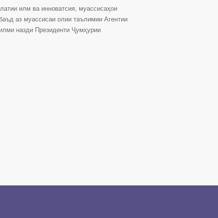
латии илм ва инноватсия, муассисаҳои
 баъд аз муассисаи олии таълимии Агентии
 илми назди Президенти Ҷумҳурии