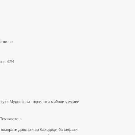
ё не
не
оев 82/4
уқуқи Муассисаи таҳсилоти миёнаи умумии
Тоҷикистон
 назорати давлатӣ ва баҳодиҳӣ ба сифати