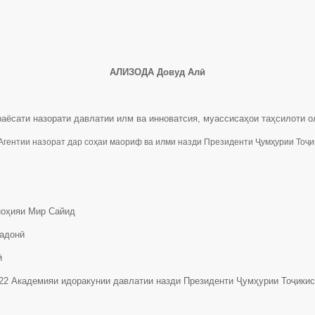
АЛИЗОДА Довуд Алӣ
аёсати назорати давлатии илм ва инноватсия, муассисаҳои таҳсилоти о
Агентии назорат дар соҳаи маориф ва илми назди Президенти Ҷумҳурии Тоҷ
ноҳияи Мир Сайид
нӣ
олӣ
22 Академияи идоракунии давлатии назди Президенти Ҷумҳурии Тоҷикис