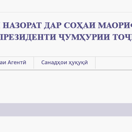
аи Агентӣ
Санадҳои ҳуқуқӣ