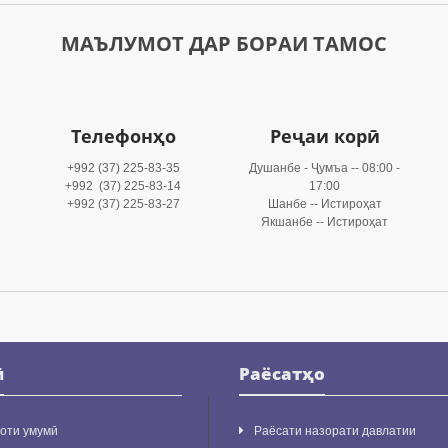
МАЪЛУМОТ ДАР БОРАИ ТАМОС
Телефонҳо
Реҷаи корӣ
+992 (37) 225-83-35
Душанбе - Ҷумъа -- 08:00 -
+992 (37) 225-83-14
17:00
+992 (37) 225-83-27
Шанбе -- Истироҳат
Якшанбе -- Истироҳат
ӣ
Раёсатҳо
оти умумӣ
Раёсати назорати давлатии