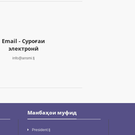
Email - Суроғаи
электронӣ
info@ansmi.tj
Манбаҳои муфид
President.tj