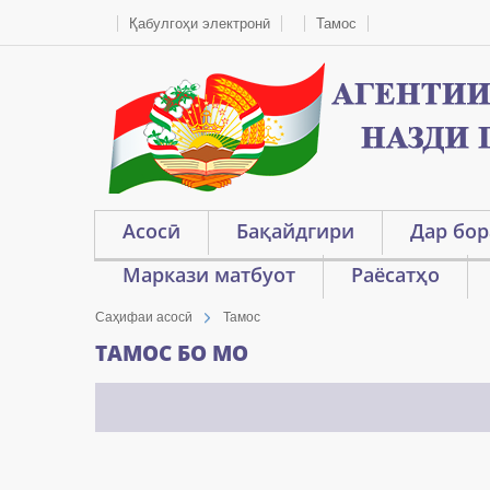
Қабулгоҳи электронӣ
Тамос
Асосӣ
Бақайдгири
Дар бор
Маркази матбуот
Раёсатҳо
Саҳифаи асосӣ
Тамос
ТАМОС БО МО