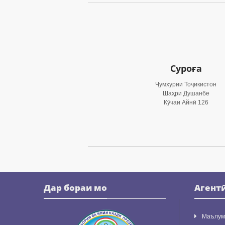
Суроға
Ҷумҳурии Тоҷикистон
Шаҳри Душанбе
Кӯчаи Айнӣ 126
Дар бораи мо
Агент
Маълум