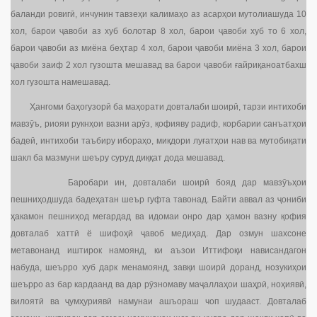
баланди ровигӣ, инчунин тавзеҳи калимаҳо аз асарҳои мутолиашуда 10
хол, барои ҷавоби аз хуб болотар 8 хол, барои ҷавоби хуб то 6 хол,
барои ҷавоби аз миёна беҳтар 4 хол, барои ҷавоби миёна 3 хол, барои
ҷавоби заиф 2 хол гузошта мешавад ва барои ҷавоби ғайриқаноатбахш
хол гузошта намешавад.
Ҳангоми баҳогузорӣ ба маҳорати довталаби шоирӣ, тарзи интихоби
мавзӯъ, риояи рукнҳои вазни арӯз, қофияву радиф, корбарии санъатҳои
бадеӣ, интихоби таъбиру ибораҳо, миқдори луғатҳои нав ва мутобиқати
шакл ба мазмуни шеъру суруд диққат дода мешавад.
Баробари ин, довталаби шоирӣ бояд дар мавзӯъҳои
пешниҳодшуда бадеҳатан шеър гуфта тавонад. Байти аввал аз ҷониби
ҳакамон пешниҳод мегардад ва идомаи онро дар ҳамон вазну қофия
довталаб хаттӣ ё шифоҳӣ ҷавоб медиҳад. Дар озмун шахсоне
метавонанд иштирок намоянд, ки аъзои Иттифоқи нависандагон
набуда, шеърро хуб дарк менамоянд, завқи шоирӣ доранд, нозукиҳои
шеърро аз бар кардаанд ва дар рӯзномаву маҷаллаҳои шаҳрӣ, ноҳиявӣ,
вилоятӣ ва ҷумҳуриявӣ намунаи ашъораш чоп шудааст. Довталаб