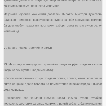
мутолиакардаашро бо зикри муаллиф ва номи асар) бо гузоштани имзо
ба комиссияи озмун пешниҳод менамояд.
Мақомоти иҷроияи ҳокимияти давлатии Вилояти Мухтори Кӯҳистони
Бадахшон, вилоятҳо, шаҳру ноҳияҳо суроға ва ҷойи баргузории озмунро
ба довталабон тавассути воситаҳои ахбори омма ва масъулон эълон
менамоянд.
VI. Талабот ба иштирокчиёни озмун
23. Маҳорату истеъдоди иштирокчиёни озмун аз рӯйи хондани назм ва
насри бадеӣ муайян карда мешавад:
- барои иштирокчиёни озмун хондани роман, повест, ҳикоя, новелла ва
дигар жанрҳои адабӣ вобаста ба номинатсияи интихобкардааш иҷозат
дода мешавад;
- иштирокчӣ дар хондани шеърҳо (ғазал, қасида, рубоӣ, дубайтӣ,
порчаҳо аз достонҳо ва дигар жанрҳои лирикӣ) вобаста ба номинатсияи