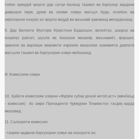
тобеи ҷумҳурӣ ҷиҳати дар сатҳи баланд ташкил ва баргузор кардани
давраҳои якум, дуюм ва сеюми озмун масъул буда, ғолибон ва
омӯзгорони онҳоро аз ҷиҳати моддӣ ва маънавӣ ҳавсманд мегардонанд.
9. Дар Вилояти Мухтори Кӯҳистони Бадахшон, вилоятҳо, шаҳрҳо ва
ноҳияҳо раёсат, шуъба ва бахшҳои маориф, маънавиёт, фарҳанг,
ҷавонон ва варзиши мақомоти иҷроияи маҳаллии ҳокимияти давлатӣ
масъули ташкил ва баргузории озмун мебошанд.
III. Комиссияи озмун
10. Ҳайати комиссияи озмуни «Фурӯғи субҳи доноӣ китоб аст» (минбаъд
- комиссия) бо амри Президенти Ҷумҳурии Тоҷикистон тасдиқ карда
мешавад.
11. Салоҳияти комиссия:
- таҳияи ҷадвали баргузории озмун ва назорати он;