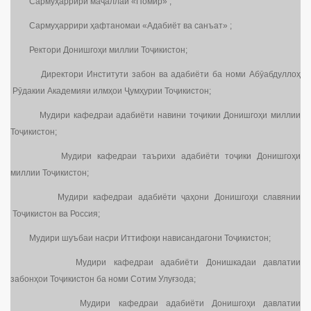
Сармуҳаррири маҷаллаи «Помир» ;
Сармуҳаррири ҳафтаномаи «Адабиёт ва санъат» ;
Ректори Донишгоҳи миллии Тоҷикистон;
Директори Институти забон ва адабиёти ба номи Абӯабдуллоҳ
Рӯдакии Академияи илмҳои Ҷумҳурии Тоҷикистон;
Мудири кафедраи адабиёти навини тоҷикии Донишгоҳи миллии
Тоҷикистон;
Мудири кафедраи таърихи адабиёти тоҷики Донишгоҳи
миллии Тоҷикистон;
Мудири кафедраи адабиёти ҷаҳони Донишгоҳи славянии
Тоҷикистон ва Россия;
Мудири шуъбаи насри Иттифоқи нависандагони Тоҷикистон;
Мудири кафедраи адабиёти Донишкадаи давлатии
забонҳои Тоҷикистон ба номи Сотим Улуғзода;
Мудири кафедраи адабиёти Донишгоҳи давлатии