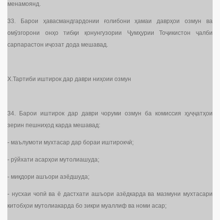
менамоянд.
33. Барои ҳавасмандгардонии ғолибони ҳамаи даврҳои озмун ва
омӯзгорони онҳо тибқи қонунгузории Ҷумҳурии Тоҷикистон ҷалби
сарпарастон иҷозат дода мешавад.
X.Тартиби иштирок дар даври ниҳоии озмун
34. Барои иштирок дар даври чоруми озмун ба комиссия ҳуҷҷатҳои
зерин пешниҳод карда мешавад:
- маълумоти мухтасар дар бораи иштирокчӣ;
- рӯйхати асарҳои мутолиашуда;
- миқдори ашъори азёдшуда;
- нусхаи чопӣ ва ё дастхати ашъори азёдкарда ва мазмуни мухтасари
китобҳои мутолиакарда бо зикри муаллиф ва номи асар;