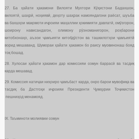
27. Ба ҳайати ҳакамони Вилояти Мухтори Кӯҳистони Бадахшон,
вилоятӣ, шаҳрӣ, ноҳиявӣ, деҳоту шаҳрак намояндагони раёсат, шуъба
ва бахшҳои мақомоти иҷроияи маҳаллии ҳокимияти давлатӣ, омӯзгорон,
шоирону нависандагон, олимону рӯзноманигорон, роҳбарони
китобхонаҳо, аъзои ҷамъияти китобдӯстон ва ташкилотҳои ҷамъиятӣ
ворид мешаванд. Шумораи ҳайати ҳакамон бо раису муовинонаш бояд
тоқ бошад.
28. Хулосаи ҳайати ҳакамон дар комиссияи озмун баррасӣ ва тасдиқ
карда мешавад.
29. Комиссия натиҷаи ниҳоиро ҷамъбаст карда, онро барои мувофиқа ва
тасдиқ ба Дастгоҳи иҷроияи Президенти Ҷумҳурии Тоҷикистон
пешниҳод менамояд.
IX. Таъминоти молиявии озмун