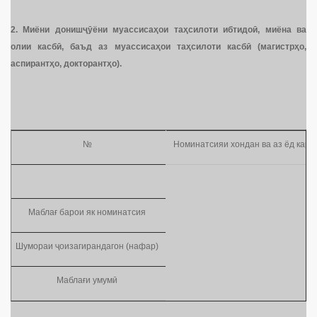
2.
Миёни дониш
ҷӯ
ёни муассиса
ҳ
ои та
ҳ
силоти ибтидо
ӣ
, миёна ва
олии касб
ӣ
,
баъд аз муассиса
ҳ
ои та
ҳ
силоти касб
ӣ
(магистр
ҳ
о,
аспирант
ҳ
о, докторант
ҳ
о)
.
№
Номинатсияи хондан ва аз ёд кард
Маблағ барои як номинатсия
Шумораи ҷоизагирандагон (нафар)
Маблағи умумӣ