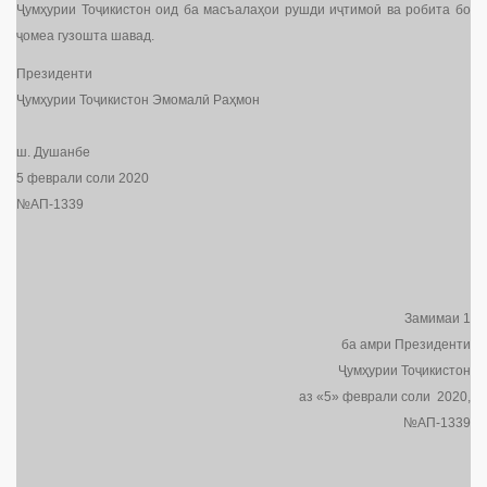
Ҷумҳурии Тоҷикистон оид ба масъалаҳои рушди иҷтимоӣ ва робита бо
ҷомеа гузошта шавад.
Президенти
Ҷумҳурии Тоҷикистон Эмомалӣ Раҳмон
ш. Душанбе
5 феврали соли 2020
№АП-1339
Замимаи 1
ба амри Президенти
Ҷумҳурии Тоҷикистон
аз «5» феврали соли 2020,
№АП-1339