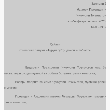
Замимаи 2
ба амри Президенти
Ҷумҳурии Тоҷикистон
аз «5» феврали соли 2020,
№АП-1339
Ҳайати
комиссияи озмуни «Фурӯғи субҳи доноӣ китоб аст»
Ёрдамчии Президенти Ҷумҳурии Тоҷикистон оид ба
масъалаҳои рушди иҷтимоӣ ва робита бо ҷомеа, раиси комиссия;
Вазири маориф ва илми Ҷумҳурии Тоҷикистон, муовини раиси
комиссия;
Президенти Академияи илмҳои Ҷумҳурии Тоҷикистон, муовини
раиси комиссия;