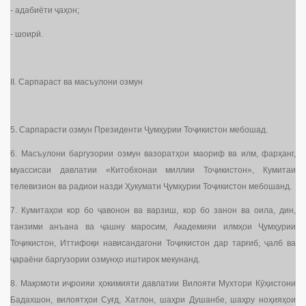
- адабиёти ҷаҳон;
- шоирӣ.
II. Сарпараст ва масъулони озмун
5. Сарпарасти озмун Президенти Ҷумҳурии Тоҷикистон мебошад.
6. Масъулони баргузории озмун вазоратҳои маориф ва илм, фарҳанг,
муассисаи давлатии «Китобхонаи миллии Тоҷикистон», Кумитаи
телевизион ва радиои назди Ҳукумати Ҷумҳурии Тоҷикистон мебошанд.
7. Кумитаҳои кор бо ҷавонон ва варзиш, кор бо занон ва оила, дин,
танзими анъана ва ҷашну маросим, Академияи илмҳои Ҷумҳурии
Тоҷикистон, Иттифоқи нависандагони Тоҷикистон дар тарғиб, ҷалб ва
ҷараёни баргузории озмунҳо иштирок мекунанд.
8. Мақомоти иҷроияи ҳокимияти давлатии Вилояти Мухтори Кӯҳистони
Бадахшон, вилоятҳои Суғд, Хатлон, шаҳри Душанбе, шаҳру ноҳияҳои