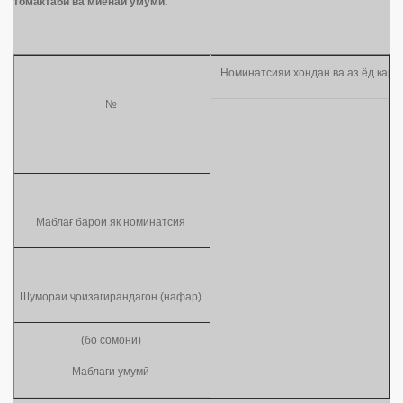
томактаб
ӣ
ва миёнаи умум
ӣ
.
Номинатсияи хондан ва аз ёд кард
№
Маблағ барои як номинатсия
Шумораи ҷоизагирандагон (нафар)
(бо сомонӣ)
Маблағи умумӣ