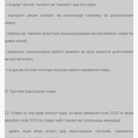
- тасдиқи тартиб, талабот ва тавзеҳот оид ба озмун;
- назорати риояи талабот ва пешниҳоди тавсияҳо ба довталабони
озмун;
- омӯзиш ва тавсияи ҳуҷҷатҳои пешниҳодшудаи иштирокчиёни озмун ба
даври ниҳоӣ;
- баррасии пешниҳодҳои ҳайати ҳакамон ва арзу шикояти довталабон
ва иштирокчиён;
- тасдиқ ва эълони натиҷаи хулосаи ҳайати ҳакамони озмун.
IV. Тартиби баргузории озмун
12. Озмун аз чор давр иборат буда, аз моҳи феврали соли 2020 то моҳи
декабри соли 2020 ба таври зайл ташкил ва гузаронида мешавад:
- даври якум моҳи апрел дар муассисаҳои таълимӣ, ташкилоту