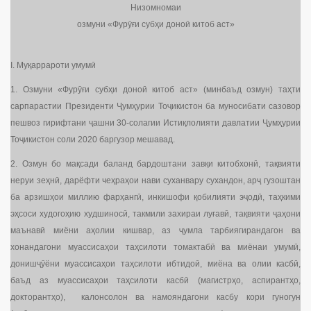
Низомномаи
озмуни «Фурӯғи субҳи доноӣ китоб аст»
I. Муқаррароти умумӣ
1. Озмуни «Фурӯғи субҳи доноӣ китоб аст» (минбаъд озмун) таҳти
сарпарастии Президенти Ҷумҳурии Тоҷикистон ба муносибати сазовор
пешвоз гирифтани ҷашни 30-солагии Истиқлолияти давлатии Ҷумҳурии
Тоҷикистон соли 2020 баргузор мешавад.
2. Озмун бо мақсади баланд бардоштани завқи китобхонӣ, тақвияти
неруи зеҳнӣ, дарёфти чеҳраҳои нави суханвару сухандон, арҷ гузоштан
ба арзишҳои миллию фарҳангӣ, инкишофи қобилияти эҷодӣ, таҳкими
эҳсоси худогоҳию худшиносӣ, такмили захираи луғавӣ, тақвияти ҷаҳони
маънавӣ миёни аҳолии кишвар, аз ҷумла тарбиягирандагон ва
хонандагони муассисаҳои таҳсилоти томактабӣ ва миёнаи умумӣ,
донишҷӯёни муассисаҳои таҳсилоти ибтидоӣ, миёна ва олии касбӣ,
баъд аз муассисаҳои таҳсилоти касбӣ (магистрҳо, аспирантҳо,
докторантҳо), калонсолон ва намояндагони касбу кори гуногун