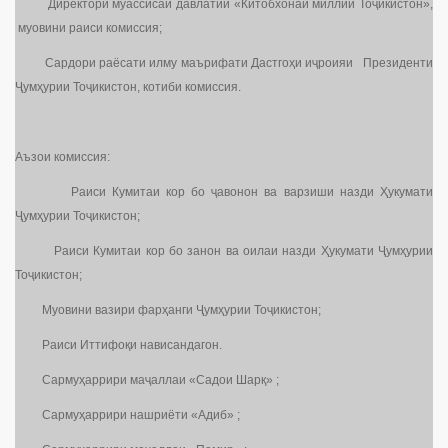
Директори муассисаи давлатии «Китобхонаи миллии Тоҷикистон»,
муовини раиси комиссия;
Сардори раёсати илму маърифати Дастгоҳи иҷроияи Президенти
Ҷумҳурии Тоҷикистон, котиби комиссия.
Аъзои комиссия:
Раиси Кумитаи кор бо ҷавонон ва варзиши назди Ҳукумати
Ҷумҳурии Тоҷикистон;
Раиси Кумитаи кор бо занон ва оилаи назди Ҳукумати Ҷумҳурии
Тоҷикистон;
Муовини вазири фарҳанги Ҷумҳурии Тоҷикистон;
Раиси Иттифоқи нависандагон.
Сармуҳаррири маҷаллаи «Садои Шарқ» ;
Сармуҳаррири нашриёти «Адиб» ;