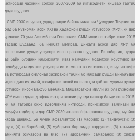
иқтисодии ҷаҳонии солҳои 2007-2009 ба иқтисодиёти кишвар тартиб
дода шудааст.
СМР-2030 инчунин, уҳдадориҳои байналмилалии Ҷумҳурии Тоҷикистон
оид ба Рӯзномаи асри XXI ва Ҳадафҳои рушди устуворро (ҲРУ), ки дар
ҷаласаи 70-уми Ассамблеяи Генералии СММ моҳи сентябри соли 2015
тасдиқ шудаанд, ба инобат мегирад. Диққати асосӣ дар ҲРУ ба
консепсияи рушди устувори инсон равона шудааст. Бинобар ин, пурра
аз байн бурдани камбизоатӣ, иваз намудани моделҳои ноустувор ва
пешбурди моделҳои устувори истеъмолот ва истеҳсолот, инчунин ҳифз
ва истифодаи оқилонаи захираҳои табиӣ бо мақсади рушди минбаъдаи
иқтисодию иҷтимоӣ, вазифаҳои асосӣ ва шартҳои ҳаётан муҳими рушди
устувори инсон маҳсуб меёбанд. Машваратҳои миллӣ аз рӯи рӯзномаи
ҲРУ имкон доданд афзалиятҳои асосии рушди кишвар баъди соли 2015,
ки ба татбиқи онҳо идеологияи иқтисодӣ, принсипҳои заминавӣ ва
маҷмӯи тадбирҳои дар СМР-2030 инъикосёфта равона шудаанд, муайян
карда шаванд. Ба чунин афзалиятҳо: (1) маориф; (2) тандурустӣ; (3)
шуғл; (4) нобаробарӣ; (5) мубориза бар зидди коррупсия; (6) таъмини
амнияти озуқаворӣ ва ғизо; (7) идоракунии самаранок; (8) ҳифзи