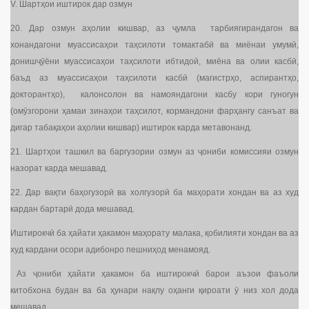
V. Шартҳои иштирок дар озмун
20. Дар озмун аҳолии кишвар, аз ҷумла тарбиягирандагон ва
хонандагони муассисаҳои таҳсилоти томактабӣ ва миёнаи умумӣ,
донишҷӯёни муассисаҳои таҳсилоти ибтидоӣ, миёна ва олии касбӣ,
баъд аз муассисаҳои таҳсилоти касбӣ (магистрҳо, аспирантҳо,
докторантҳо), калонсолон ва намояндагони касбу кори гуногун
(омӯзгорони ҳамаи зинаҳои таҳсилот, кормандони фарҳангу санъат ва
дигар табақаҳои аҳолии кишвар) иштирок карда метавонанд.
21. Шартҳои ташкил ва баргузории озмун аз ҷониби комиссияи озмун
назорат карда мешавад.
22. Дар вақти баҳогузорӣ ва холгузорӣ ба маҳорати хондан ва аз худ
кардан бартарӣ дода мешавад.
Иштирокчӣ ба ҳайати ҳакамон маҳорату малака, қобилияти хондан ва аз
худ кардани осори адибонро пешниҳод менамояд.
Аз ҷониби ҳайати ҳакамон ба иштирокчӣ барои аъзои фаъоли
китобхона будан ва ба ҳунари нақлу оҳанги қироати ӯ низ хол дода
мешавад.