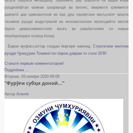
хусусӣ баррасӣ мегарданд. Ҳамзамон, дар шароити ба қадри кофӣ
рушднаёфтаи ҷомеаи шаҳрвандӣ ва бизнес, мақомоти ҳокимияти
давлатӣ дар ҳамоҳангсозӣ ва бар дӯш гирифтани масъулият ҷиҳати
таъмини рушди индустриалӣ ва инноватсионии иқтисодиёти миллӣ
барои диверсификатсияи васеъ ва рақобатнокии он нақши
пешбарандаро хоҳанд бозид.
Барои муфассалтар хондан боргирӣ намоед.
Стратегияи миллии
рушди Ҷумҳурии Тоҷикистон барои давраи то соли 2030
Станьте первым комментатором!
Подробнее ...
Вторник, 03 ноября 2020 09:09
“Фурӯғи субҳи доноӣ...”
Автор
Агентӣ