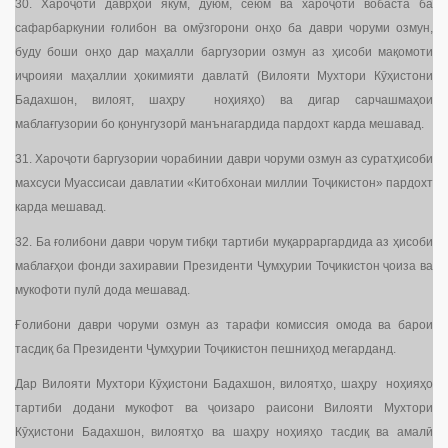
30. Хароҷоти даврҳои якум, дуюм, сеюм ва хароҷоти вобаста ба
сафарбаркунии ғолибон ва омӯзгорони онҳо ба даври чоруми озмун,
буду боши онҳо дар маҳалли баргузории озмун аз ҳисоби мақомоти
иҷроияи маҳаллии ҳокимияти давлатӣ (Вилояти Мухтори Кӯҳистони
Бадахшон, вилоят, шаҳру ноҳияҳо) ва дигар сарчашмаҳои
маблағгузории бо қонунгузорӣ манънагардида пардохт карда мешавад.
31. Хароҷоти баргузории чорабинии даври чоруми озмун аз суратҳисоби
махсуси Муассисаи давлатии «Китобхонаи миллии Тоҷикистон» пардохт
карда мешавад.
32. Ба ғолибони даври чорум тибқи тартиби муқарраргардида аз ҳисоби
маблағҳои фонди захиравии Президенти Ҷумҳурии Тоҷикистон ҷоиза ва
мукофоти пулӣ дода мешавад.
Ғолибони даври чоруми озмун аз тарафи комиссия омода ва барои
тасдиқ ба Президенти Ҷумҳурии Тоҷикистон пешниҳод мегарданд.
Дар Вилояти Мухтори Кӯҳистони Бадахшон, вилоятҳо, шаҳру ноҳияҳо
тартиби додани мукофот ва ҷоизаро раисони Вилояти Мухтори
Кӯҳистони Бадахшон, вилоятҳо ва шаҳру ноҳияҳо тасдиқ ва амалӣ