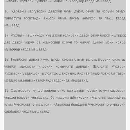
Вилояти Мухтори Кӯҳистони Бадахшон) вогузор карда мешавад.
16. Ҷараёни баргузории даврҳои якум, дуюм, сеюм ва чоруми озмун
тавассути воситаҳои ахбори омма васеъ инъикос ва пахш карда
мешавад.
17. Муҳлати пешниҳоди ҳуҷҷатҳои ғолибони даври сеюм барои иштирок
дар даври чорум ба комиссияи озмун то нимаи дуюми моҳи ноябр
муқаррар карда мешавад.
18. Ғолибони даври якум, дуюм, сеюми озмун ва омӯзгорони онҳо аз
ҷониби мақомоти иҷроияи ҳокимияти давлатӣ (Вилояти Мухтори
Кӯҳистони Бадахшон, вилоятҳо, шаҳру ноҳияҳо) ва ташкилотҳо ба таври
моддию маънавӣ ҳавасманд гардонида мешаванд.
19. Омӯзгороне, ки шогирдони онҳо дар даври чоруми озмун сазовори
ҷойҳои намоён мегарданд, бо нишони ифтихории «Аълочии маориф ва
илми Ҷумҳурии Тоҷикистон», «Аълочии фарҳанги Ҷумҳурии Тоҷикистон»
сарфароз карда мешаванд.