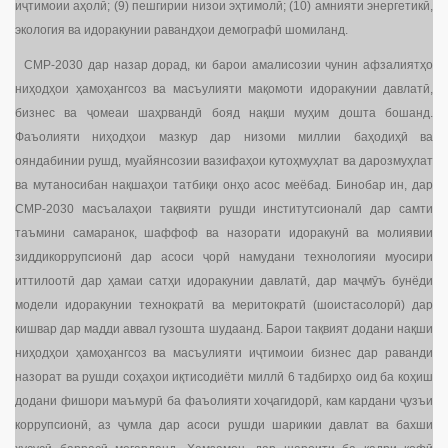
иҷтимоии аҳолӣ; (9) пешгирии низои эҳтимолӣ; (10) амнияти энергетикӣ,
экология ва идоракунии равандҳои демографӣ шомиланд.
СМР-2030 дар назар дорад, ки барои амалисозии чунин афзалиятҳо
ниҳодҳои ҳамоҳангсоз ва масъулияти мақомоти идоракунии давлатӣ,
бизнес ва ҷомеаи шаҳрвандӣ бояд нақши муҳим дошта бошанд.
Фаъолияти ниҳодҳои мазкур дар низоми миллии баҳодиҳӣ ва
ояндабинии рушд, муайянсозии вазифаҳои кутоҳмуҳлат ва дарозмуҳлат
ва мутаносибан нақшаҳои татбиқи онҳо асос меёбад. Бинобар ин, дар
СМР-2030 масъалаҳои тақвияти рушди институтсионалӣ дар самти
таъмини самаранок, шаффоф ва назорати идоракунӣ ва молиявии
зиддикоррупсионӣ дар асоси ҷорӣ намудани технологияи муосири
иттилоотӣ дар ҳамаи сатҳи идоракунии давлатӣ, дар маҷмӯъ бунёди
модели идоракунии технократӣ ва меритократӣ (шоистасолорӣ) дар
кишвар дар мадди аввал гузошта шудаанд. Барои тақвият додани нақши
ниҳодҳои ҳамоҳангсоз ва масъулияти иҷтимоии бизнес дар раванди
назорат ва рушди соҳаҳои иқтисодиёти миллӣ 6 тадбирҳо оид ба коҳиш
додани фишори маъмурӣ ба фаъолияти хоҷагидорӣ, кам кардани ҷузъи
коррупсионӣ, аз ҷумла дар асоси рушди шарикии давлат ва бахши