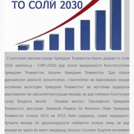
Стратегияи миллии рушди Ҷумҳурии Тоҷикистон барои давраи то соли
2030 (минбаъд - СМР-2030) дар асоси муқаррароти Конститутсияи
Ҷумҳурии Тоҷикистон, Қонуни Ҷумҳурии Тоҷикистон “Дар бораи
дурнамоҳои давлатӣ, консепсияҳо, стратегияҳо ва барномаҳои рушди
иҷтимоию иқтисодии Ҷумҳурии Тоҷикистон” ва мутобиқи ҳадафҳои
дарозмуҳлат ва афзалиятҳои рушди кишвар, ки дар паёмҳои Асосгузори
сулҳу Ваҳдати миллӣ - Пешвои миллат, Президенти Ҷумҳурии
Тоҷикистон, муҳтарам Эмомалӣ Раҳмон ба Маҷлиси Олии Ҷумҳурии
Тоҷикистон солҳои 2014 ва 2015 баён шудаанд, таҳия гардидааст.
Ҳуҷҷати мазкур бо дарназардошти тағйироти солҳои охир, ки дар
кишвар ва ҷаҳон ба амал омадаанд, бахусус таъсири буҳрони молиявию