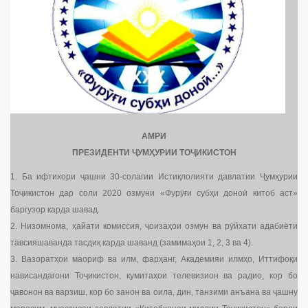
АМРИ
ПРЕЗИДЕНТИ ҶУМҲУРИИ ТОҶИКИСТОН
1. Ба ифтихори ҷашни 30-солагии Истиқлолияти давлатии Ҷумҳурии
Тоҷикистон дар соли 2020 озмуни «Фурӯғи субҳи доноӣ китоб аст»
баргузор карда шавад.
2. Низомнома, ҳайати комиссия, ҷоизаҳои озмун ва рӯйхати адабиёти
тавсияшаванда тасдиқ карда шаванд (замимаҳои 1, 2, 3 ва 4).
3. Вазоратҳои маориф ва илм, фарҳанг, Академияи илмҳо, Иттифоқи
нависандагони Тоҷикистон, кумитаҳои телевизион ва радио, кор бо
ҷавонон ва варзиш, кор бо занон ва оила, дин, танзими анъана ва ҷашну