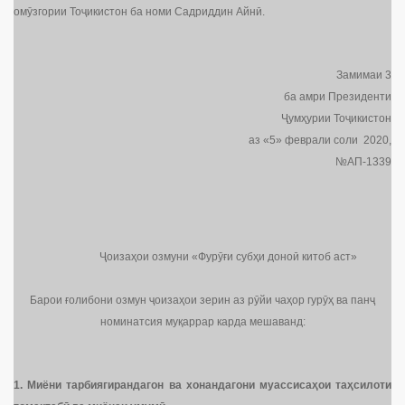
омӯзгории Тоҷикистон ба номи Садриддин Айнӣ.
Замимаи 3
ба амри Президенти
Ҷумҳурии Тоҷикистон
аз «5» феврали соли 2020,
№АП-1339
Ҷоизаҳои озмуни «Фурӯғи субҳи доноӣ китоб аст»
Барои ғолибони озмун ҷоизаҳои зерин аз рӯйи чаҳор гурӯҳ ва панҷ
номинатсия муқаррар карда мешаванд:
1.
Миёни тарбиягирандагон ва хонандагони муассиса
ҳ
ои та
ҳ
силоти