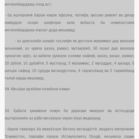
интихобкардааш озод аст;
- ба иштирокчӣ барои нақли афсона, латифа, қиссаю ривоят ва дигар
намудҳои осори шифоҳии халқ вобаста ба номинатсияи
интихобкардааш иҷозат дода мешавад;
- аз довталаби шоирӣ таълифи як достони мукаммал дар вазнҳои
анъанавӣ, аз ҷумла ҳазаҷ, рамал, мутақориб, 30 ғазал дар вазнҳои
суннатии арӯз, аз қабили рукнҳои солими хафиф, ҳазаҷ, раҷаз, рамал,
20 рӯбоӣ, 10 дубайтӣ, 5 мустазод, 3 мухаммас, 2 мусаддас, 4 қасида, 5
шеъри сафед, 10 суруди ватандӯстона, 4 тарҷеъбанд ва 3 таркиббанд
талаб карда мешавад.
VII. Меъёри арзёбии ғолибони озмун
24. Ҳайати ҳакамони озмун ба дараҷаи маҳорат ва истеъдоди
иштирокчиён аз рӯйи меъёрҳои зерин баҳо медиҳанд:
- барои таваҷҷуҳ ба мавзӯъҳои Ватану ватандӯстӣ, ваҳдату якпорчагии
Тоҷикистон, тавсифи ғояҳои Истиқлолияту Озодӣ, инъикоси саҳми