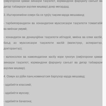
(омӯзгорони ҳамаи зинаҳои таҳсилот, кормандони фарҳангу санъат ва
дигар табақаҳои аҳолии кишвар) доир мегардад.
3. Иштирокчиёни озмун ба се гурӯҳ тақсим карда мешаванд:
- тарбиягирандагон ва хонандагони муассисаҳои таҳсилоти томактабӣ
ва миёнаи умумӣ;
- хонандагон ва донишҷӯёни таҳсилоти ибтидоӣ, миёна ва олии касбӣ,
баъд аз муассисаҳои таҳсилоти касбӣ (магистрҳо, аспирантҳо,
докторантҳо);
- калонсолон ва намояндагони касбу кори гуногун (омӯзгорони ҳамаи
зинаҳои таҳсилот, кормандони фарҳангу санъат ва дигар табақаҳои
аҳолии кишвар).
4. Озмун аз рӯйи панҷ номинатсия баргузор карда мешавад:
- адабиёти классикӣ;
- адабиёти муосир;
- адабиёти бачагона;