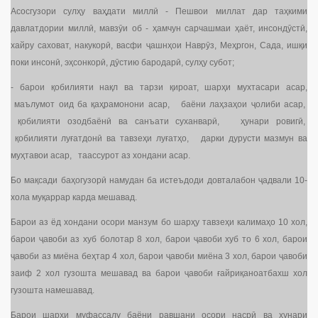
Асосгузори сулҳу ваҳдати миллӣ - Пешвои миллат дар таҳкими
давлатдории миллӣ, мавзӯи об - ҳамчун сарчашмаи ҳаёт, инсондӯстӣ,
хайру саховат, накукорӣ, васфи ҷашнҳои Наврӯз, Меҳргон, Сада, ишқи
поки инсонӣ, эҳсонкорӣ, дӯстию бародарӣ, сулҳу субот;
- барои қобилияти нақл ва тарзи қироат, шарҳи мухтасари асар,
маълумот оид ба қаҳрамонони асар, баёни лаҳзаҳои ҷолиби асар,
қобилияти озодбаёнӣ ва санъати суханварӣ, ҳунари ровигӣ,
қобилияти луғатдонӣ ва тавзеҳи луғатҳо, дарки дурусти мазмун ва
муҳтавои асар, таассурот аз хондани асар.
Бо мақсади баҳогузорӣ намудан ба истеъдоди довталабон ҷадвали 10-
хола муқаррар карда мешавад.
Барои аз ёд хондани осори манзум бо шарҳу тавзеҳи калимаҳо 10 хол,
барои ҷавоби аз хуб болотар 8 хол, барои ҷавоби хуб то 6 хол, барои
ҷавоби аз миёна беҳтар 4 хол, барои ҷавоби миёна 3 хол, барои ҷавоби
заиф 2 хол гузошта мешавад ва барои ҷавоби ғайриқаноатбахш хол
гузошта намешавад.
Барои шарҳи муфассалу баёни равшани осори насрӣ ва ҳунари