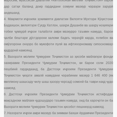
маросим, муассисаи давлатии «Китобхонаи миллии Тоҷикистон» барои
дар сатҳи баланд доир гардидани озмуни мазкур чораҳои зарурӣ
андешанд.
4. Мақомоти иҷроияи ҳокимияти давлатии Вилояти Мухтори Кӯҳистони
Бадахшон, вилоятҳои Суғду Хатлон, шаҳри Душанбе ва шаҳру ноҳияҳои
тобеи ҷумҳурӣ иҷрои талаботи амри мазкурро таъмин намуда, барои
ҷалби бештари дӯстдорони каломи бадеъ чораҷӯӣ карда, ғолибон ва
омӯзгорони онҳоро бо мукофоти пулӣ ва ифтихорномаву сипосномаҳо
қадрдонӣ намоянд.
5. Вазорати молияи Ҷумҳурии Тоҷикистон аз ҳисоби маблағҳои фонди
захиравии Президенти Ҷумҳурии Тоҷикистон, ки барои соли 2020
пешбинӣ гардидаанд, ба Дастгоҳи иҷроияи Президенти Ҷумҳурии
Тоҷикистон ҷиҳати амалӣ намудани чорабинии мазкур 1 646 400 (як
миллиону шашсаду чилу шаш ҳазору чорсад) сомонӣ ба таври нақд ҷудо
намояд.
6. Дастгоҳи иҷроияи Президенти Ҷумҳурии Тоҷикистон истифодаи
мақсадноки маблағи ҷудошударо таъмин намуда, оид ба хароҷоти он ба
Вазорати молияи Ҷумҳурии Тоҷикистон ҳисобот пешниҳод намояд.
7. Назорати иҷрои амри мазкур ба зиммаи бахши ёрдамчии Президенти