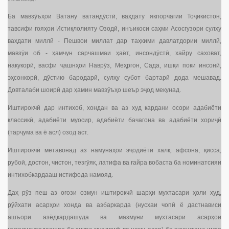
Ба мавзӯъҳои Ватану ватандӯстӣ, ваҳдату якпорчагии Тоҷикистон,
тавсифи ғояҳои Истиқлолияту Озодӣ, инъикоси саҳми Асосгузори сулҳу
ваҳдати миллӣ - Пешвои миллат дар таҳкими давлатдории миллӣ,
мавзӯи об - ҳамчун сарчашмаи ҳаёт, инсондӯстӣ, хайру саховат,
накукорӣ, васфи ҷашнҳои Наврӯз, Меҳргон, Сада, ишқи поки инсонӣ,
эҳсонкорӣ, дӯстию бародарӣ, сулҳу субот бартарӣ дода мешавад.
Довталаби шоирӣ дар ҳамин мавзӯъҳо шеър эҷод мекунад.
Иштирокчӣ дар интихоб, хондан ва аз худ кардани осори адабиёти
классикӣ, адабиёти муосир, адабиёти бачагона ва адабиёти хориҷӣ
(тарҷума ва ё асл) озод аст.
Иштирокчӣ метавонад аз намунаҳои эҷодиёти халқ: афсона, қисса,
рубоӣ, достон, чистон, тезгӯяк, латифа ва ғайра вобаста ба номинатсияи
интихобкардааш истифода намояд.
Даҳ рӯз пеш аз оғози озмун иштирокчӣ шарҳи мухтасари ҳоли худ,
рӯйхати асарҳои хонда ва азбаркарда (нусхаи чопӣ ё дастнависи
ашъори азёдкардашуда ва мазмуни мухтасари асарҳои