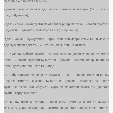
муассисаҳои деҳот ва шаҳрак;
- даври дуюм моҳи июн дар маркази ноҳия ва шаҳрҳо (ба истиснои
шаҳри Душанбе);
- даври сеюм нимаи дуюми моҳи сентябр дар маркази Вилояти Мухтори
Кӯҳистони Бадахшон, вилоятҳо ва шаҳри Душанбе;
-даври чорум – ҷумҳуриявӣ барои ғолибони даври сеюм то 10 декабр
дар муассисаи давлатии «Китобхонаи миллии Тоҷикистон».
13. Хулосаи ҳайати ҳакамон ба комиссия ба даври чаҳорум бо имзои
раиси Вилояти Мухтори Кӯҳистони Бадахшон, вилоят, шаҳр, ноҳия ва
раиси ҳакамон пешниҳод мешавад.
14. Ҷойи баргузории даврҳои озмун дар деҳот, шаҳрак, маркази шаҳру
ноҳияҳо, Вилояти Мухтори Кӯҳистони Бадахшон, вилоятҳо ва шаҳри
Душанбе аз ҷониби мақомоти иҷроияи маҳаллии ҳокимияти давлатӣ
муайян карда мешавад.
15. Масъулияти баргузории даври якум, дуюм ва сеюм ба зиммаи
мақомоти иҷроияи маҳаллии ҳокимияти давлатӣ (ноҳия, шаҳр, вилоят,