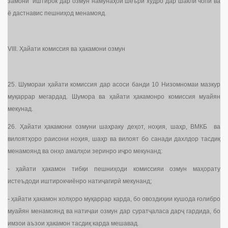
замони иштирок дар озмун намунаҳои шеъри худро дар шакли чопӣ ва
ё дастнавис пешниҳод менамояд.
VIII. Ҳайати комиссия ва ҳакамони озмун
25. Шумораи ҳайати комиссия дар асоси банди 10 Низомномаи мазкур
муқаррар мегардад. Шумора ва ҳайати ҳакамонро комиссия муайян
мекунад.
26. Ҳайати ҳакамони озмуни шаҳраку деҳот, ноҳия, шаҳр, ВМКБ ва
вилоятҳоро раисони ноҳия, шаҳр ва вилоят бо санади дахлдор тасдиқ
менамоянд ва онҳо амалҳои зеринро иҷро мекунанд:
- ҳайати ҳакамон тибқи пешниҳоди комиссияи озмун маҳорату
истеъдоди иштирокчиёнро натиҷагирӣ мекунанд;
- ҳайати ҳакамон холҳоро муқаррар карда, бо овоздиҳии кушода ғолибро
муайян менамоянд ва натиҷаи озмун дар суратҷаласа дарҷ гардида, бо
имзои аъзои ҳакамон тасдиқ карда мешавад.