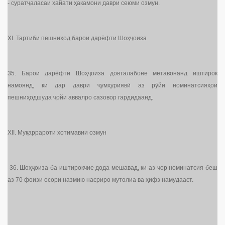
- суратҷаласаи ҳайати ҳакамони даври сеюми озмун.
XI. Тартиби пешниҳод барои дарёфти Шоҳҷоиза
35. Барои дарёфти Шоҳҷоиза довталабоне метавонанд иштирок
намоянд, ки дар даври ҷумҳуриявӣ аз рӯйи номинатсияҳои
пешниҳодшуда ҷойи аввалро сазовор гардидаанд.
XII. Муқаррароти хотимавии озмун
36. Шоҳҷоиза ба иштирокчие дода мешавад, ки аз чор номинатсия беш
аз 70 фоизи осори назмию насриро мутолиа ва ҳифз намудааст.