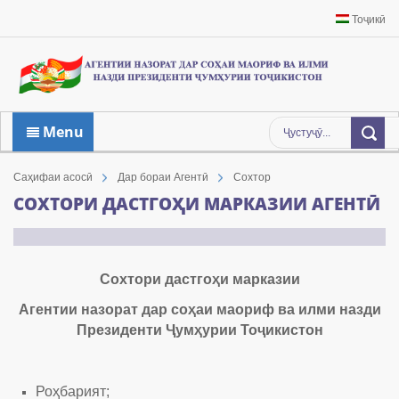
Тоҷикӣ
Menu
Саҳифаи асосӣ
Дар бораи Агентӣ
Сохтор
СОХТОРИ ДАСТГОҲИ МАРКАЗИИ АГЕНТӢ
Сохтори дастгоҳи марказии
Агентии назорат дар соҳаи маориф ва илми назди
Президенти Ҷумҳурии Тоҷикистон
Роҳбарият;