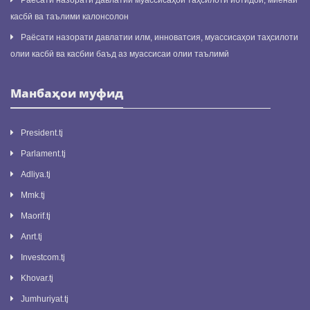
Раёсати назорати давлатии муассисаҳои таҳсилоти ибтидоӣ, миёнаи
касбӣ ва таълими калонсолон
Раёсати назорати давлатии илм, инноватсия, муассисаҳои таҳсилоти
олии касбӣ ва касбии баъд аз муассисаи олии таълимӣ
Манбаҳои муфид
President.tj
Parlament.tj
Adliya.tj
Mmk.tj
Maorif.tj
Anrt.tj
Investcom.tj
Khovar.tj
Jumhuriyat.tj