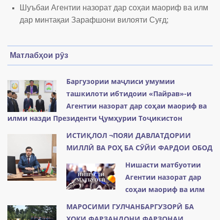
Шуъбаи Агентии назорат дар соҳаи маориф ва илм
дар минтақаи
Зарафшони вилояти Суғд;
Матлабҳои рӯз
Баргузории маҷлиси умумии
ташкилоти ибтидоии «Пайрав»-и
Агентии назорат дар соҳаи маориф ва
илми назди Президенти Ҷумҳурии Тоҷикистон
ИСТИҚЛОЛ ¬ПОЯИ ДАВЛАТДОРИИ
МИЛЛӢ ВА РОҲ БА СӮЙИ ФАРДОИ ОБОД
Нишасти матбуотии
Агентии назорат дар
соҳаи маориф ва илм
МАРОСИМИ ГУЛЧАНБАРГУЗОРӢ БА
ХОКИ ФАРЗАНДОНИ ФАРЗОНАИ