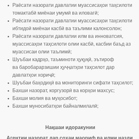
Раёсати назорати давлатии муассисаҳои таҳсилоти
томактабӣ
миёнаи умумӣ ва иловагӣ;
Раёсати назорати давлатии муассисаҳои таҳсилоти
ибтидоӣ
миёнаи касбӣ ва таълими калонсолон;
Раёсати назорати давлатии илм ва инноватсия,
муассисаҳои
таҳсилоти олии касбӣ, касбии баъд аз
муассисаи олии таълимӣ;
Шуъбаи кадрҳо, таъминоти ҳуқуқӣ, эътироф
ва баробарарзишии ҳуҷҷатҳои таҳсилот дар
давлатҳои хориҷӣ;
Шуъбаи баҳодиҳӣ ва мониторинги сифати таҳсилот;
Бахши назорат, коргузорӣ ва корҳои махсус;
Бахши молия ва муҳосибот;
Бахши муносибатҳои байналмилалӣ;
Нақшаи идоракунии
Агентии назорат дар соҳаи маориф ва илми назди