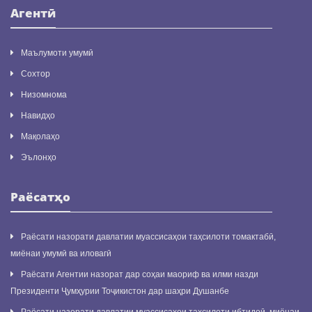
Агентӣ
Маълумоти умумӣ
Сохтор
Низомнома
Навидҳо
Мақолаҳо
Эълонҳо
Раёсатҳо
Раёсати назорати давлатии муассисаҳои таҳсилоти томактабӣ,
миёнаи умумӣ ва иловагӣ
Раёсати Агентии назорат дар соҳаи маориф ва илми назди
Президенти Ҷумҳурии Тоҷикистон дар шаҳри Душанбе