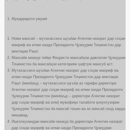
Муқаррароти умумӣ
Номи мансаб – мутахассиси шуъбаи Агентии назорат дар соҳаи
маориф ва илми назди Президенти Ҷумҳурии Тоҷикистон дар
минтақаи Рашт.
Мансаби мазкур тибқи Феҳристи мансабҳои давлатии Ҷумҳурии
Тоҷикистон ба мансабҳои категорияи ҳафтум мансуб аст.
Мутахассиси шуъбаи Агентии назорат дар соҳаи маориф ва
илми назди Президенти Ҷумҳурии Тоҷикистон дар минтақаи
Рашт (минбаъд – мутахассиси шуъба аз тарафи директори
Агентии назорат дар соҳаи маориф ва илми назди Президенти
Ҷумҳурии Тоҷикистон (минбаъд – директори Агентии назорат
дар соҳаи маориф ва илм) мувофиқи талаботи қонунгузории
Ҷумҳурии Тоҷикистон ба мансаб таъин ва аз мансаб озод карда
мешавад.
Ишғолкунандаи мансаби мазкур ба директори Агентии назорат
дар соҳаи маориф ва илми назди Президенти Ҷумҳурии