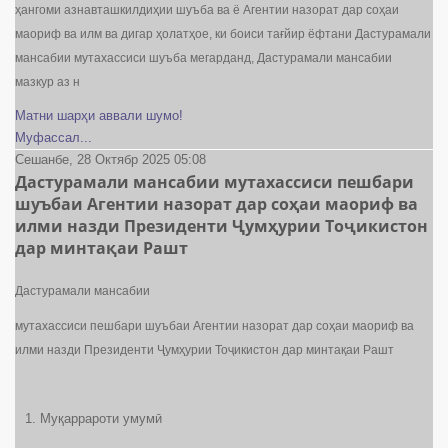
ҳангоми азнавташкилдиҳии шуъба ва ё Агентии назорат дар соҳаи
маориф ва илм ва дигар ҳолатҳое, ки боиси тағйир ёфтани Дастурамали
мансабии мутахассиси шуъба мегарданд, Дастурамали мансабии
мазкур аз н
Матни шарҳи аввали шумо!
Муфассал...
Сешанбе, 28 Октябр 2025 05:08
Дастурамали мансабии мутахассиси пешбари
шуъбаи Агентии назорат дар соҳаи маориф ва
илми назди Президенти Ҷумҳурии Тоҷикистон
дар минтақаи Рашт
Дастурамали мансабии
мутахассиси пешбари шуъбаи Агентии назорат дар соҳаи маориф ва
илми назди Президенти Ҷумҳурии Тоҷикистон дар минтақаи Рашт
Муқаррароти умумӣ