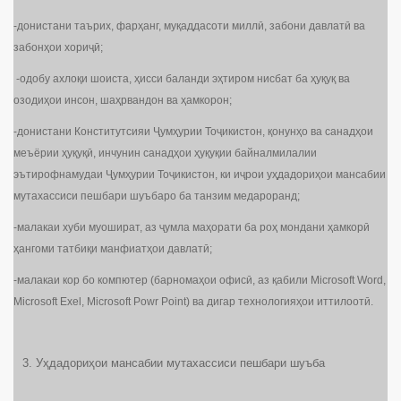
-донистани таърих, фарҳанг, муқаддасоти миллӣ, забони давлатӣ ва
забонҳои хориҷӣ;
-одобу ахлоқи шоиста, ҳисси баланди эҳтиром нисбат ба ҳуқуқ ва
озодиҳои инсон, шаҳрвандон ва ҳамкорон;
-донистани Конститутсияи Ҷумҳурии Тоҷикистон, қонунҳо ва санадҳои
меъёрии ҳуқуқӣ, инчунин санадҳои ҳуқуқии байналмилалии
эътирофнамудаи Ҷумҳурии Тоҷикистон, ки иҷрои уҳдадориҳои мансабии
мутахассиси пешбари шуъбаро ба танзим медароранд;
-малакаи хуби муошират, аз ҷумла маҳорати ба роҳ мондани ҳамкорӣ
ҳангоми татбиқи манфиатҳои давлатӣ;
-малакаи кор бо компютер (барномаҳои офисӣ, аз қабили Microsoft Word,
Microsoft Exel, Microsoft Powr Point) ва дигар технологияҳои иттилоотӣ.
Уҳдадориҳои мансабии мутахассиси пешбари шуъба