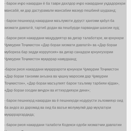
- барои иҷро накардан ё ба таври дахлдор иҷро накардани уҳдадориҳои
мансабӣ, ки дар дастурамали мансабии мазкур пешбинӣ шудаанд;
- барои пешниҳод накардани маълумоти дуруст ҳангоми қабул ба
хизмати давлатӣ, тартиб додан ва пешбурди парвандаи шахсии худ;
- барои риоя накардани маҳдудиятҳо ва дигар талаботҳое, ки қонунҳои
Ҷумҳурии Тоҷикистон «Дар бораи хизмати давлатӣ» ва «Дар бораи
мубориза бар зидди коррупсия» ва дигар санадҳои қонунгузории
Ҷумҳурии Тоҷикистон муқаррар намудаанд;
-барои риоя накардани муқаррароти қонунҳои Ҷумҳурии Тоҷикистон
«Дар бораи танзими анъана ва ҷашну маросим дар Ҷумҳурии
Тоҷикистон», «Дар бораи масъулият барои таълиму тарбияи кӯдак»,
«Дар бораи озодии виҷдон ва иттиҳодияҳои дини»;
- барои пешниҳод накардан ва ё пешниҳоди нодурусти эъломияҳо оид
ба андоз аз даромад ва оид ба вазъи молумулкӣ дар муҳлатҳои
муқарраргардида;
- барои риоя накардани талаботи Кодекси одоби хизматчии давлатии