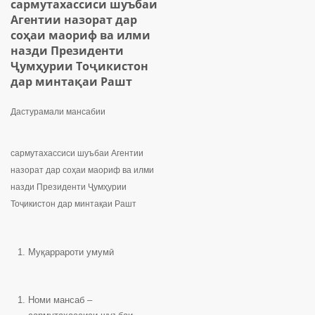
сармутахассиси шуъбаи
Агентии назорат дар
соҳаи маориф ва илми
назди Президенти
Ҷумҳурии Тоҷикистон
дар минтақаи Рашт
Дастурамали мансабии
сармутахассиси шуъбаи Агентии
назорат дар соҳаи маориф ва илми
назди Президенти Ҷумҳурии
Тоҷикистон дар минтақаи Рашт
Муқаррароти умумӣ
Номи мансаб –