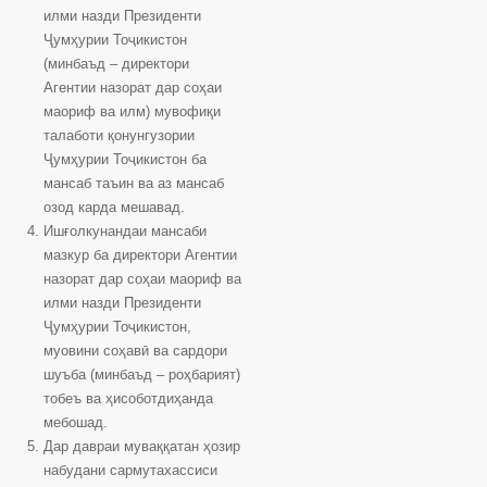
илми назди Президенти
Ҷумҳурии Тоҷикистон
(минбаъд – директори
Агентии назорат дар соҳаи
маориф ва илм) мувофиқи
талаботи қонунгузории
Ҷумҳурии Тоҷикистон ба
мансаб таъин ва аз мансаб
озод карда мешавад.
Ишғолкунандаи мансаби
мазкур ба директори Агентии
назорат дар соҳаи маориф ва
илми назди Президенти
Ҷумҳурии Тоҷикистон,
муовини соҳавӣ ва сардори
шуъба (минбаъд – роҳбарият)
тобеъ ва ҳисоботдиҳанда
мебошад.
Дар давраи муваққатан ҳозир
набудани сармутахассиси