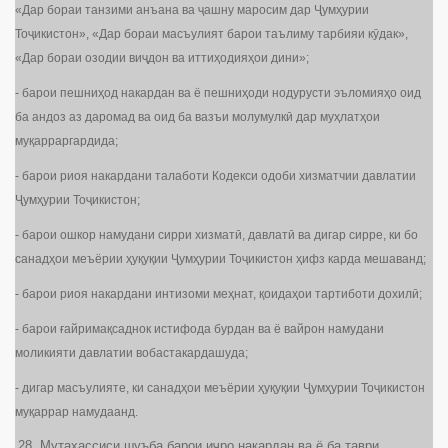
«Дар бораи танзими анъана ва ҷашну маросим дар Ҷумҳурии
Тоҷикистон», «Дар бораи масъулият барои таълиму тарбияи кӯдак»,
«Дар бораи озодии виҷдон ва иттиҳодияҳои дини»;
- барои пешниҳод накардан ва ё пешниҳоди нодурусти эъломияҳо оид
ба андоз аз даромад ва оид ба вазъи молумулкӣ дар муҳлатҳои
муқарраргардида;
- барои риоя накардани талаботи Кодекси одоби хизматчии давлатии
Ҷумҳурии Тоҷикистон;
- барои ошкор намудани сирри хизматӣ, давлатӣ ва дигар сирре, ки бо
санадҳои меъёрии ҳуқуқии Ҷумҳурии Тоҷикистон ҳифз карда мешаванд;
- барои риоя накардани интизоми меҳнат, қоидаҳои тартиботи дохилӣ;
- барои ғайримақсаднок истифода бурдан ва ё вайрон намудани
моликияти давлатии вобастакардашуда;
- дигар масъулияте, ки санадҳои меъёрии ҳуқуқии Ҷумҳурии Тоҷикистон
муқаррар намудаанд.
Мутахассиси шуъба барои иҷро накардан ва ё ба таври