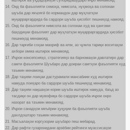
иштирок ва уҳдадориҳои супоридашударо иҷро менамояд.
Оид ба фаъолияти семоҳа, нимсола, нуҳмоҳа ва солонаи
шуъба дар якҷоягӣ бо кормандон дар муҳлатҳои
муқарраргардида ба сардори шуъба ҳисобот пешниҳод намояд.
Оид ба фаъолияти нимсола ва солонаи худ ва ҳангоми
баҳодиҳии фаъолият дар муҳлатҳои муқарраргардида ҳисобот
пешниҳод менамояд.
Дар тарғиби соҳаи маориф ва илм, аз ҷумла тариқи воситаҳои
ахбори омма иштирок менамояд.
Иҷрои консепсияҳо, стратегияҳо ва барномаҳои давлатиро дар
самти фаъолияти Шуъбаро дар доираи самтҳои фаъолияти худ
таъмин менамояд.
Дар таҳияи лоиҳаи дастурамали мансабиии худ иштирок
намуда лоиҳаро ба сардори шуъба пешниҳод менамояд.
Дар таҳияи нақшаҳои кории шуъба иштирок намуда, баъд аз
тасдиқи он дар мувофиқа бо сардори шуъба иҷрои онро
назорат ва таъмин менамояд.
Иҷрои санадҳои меъёрии ҳуқуқии ба фаъолияти шуъба
дахлдоштаро таъмин менамояд.
Масъалаҳои коргузории шуъбаро пеш мебарад.
Дар рафти гузаронидани арзёбии рейтинги муассисаҳои