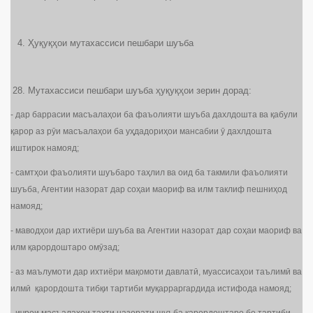
Ҳуқуқҳои мутахассиси пешбари шуъба
Мутахассиси пешбари шуъба ҳуқуқҳои зерин дорад:
- дар баррасии масъалаҳои ба фаъолияти шуъба дахлдошта ва қабули
қарор аз рӯи масъалаҳои ба уҳдадориҳои мансабии ӯ дахлдошта
иштирок намояд;
- самтҳои фаъолияти шуъбаро таҳлил ва оид ба такмили фаъолияти
шуъба, Агентии назорат дар соҳаи маориф ва илм таклиф пешниҳод
намояд;
- маводҳои дар ихтиёри шуъба ва Агентии назорат дар соҳаи маориф ва
илм қарордоштаро омӯзад;
- аз маълумоти дар ихтиёри мақомоти давлатӣ, муассисаҳои таълимӣ ва
илмӣ қарордошта тибқи тартиби муқарраргардида истифода намояд;