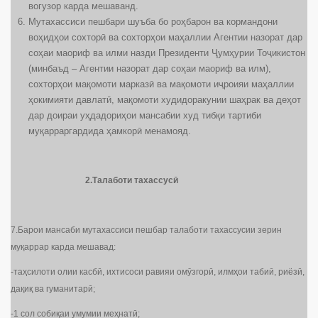
вогузор карда мешаванд.
Мутахассиси пешбари шуъба бо роҳбарон ва кормандони
воҳидҳои сохторӣ ва сохторҳои маҳаллии Агентии назорат дар
соҳаи маориф ва илми назди Президенти Ҷумҳурии Тоҷикистон
(минбаъд – Агентии назорат дар соҳаи маориф ва илм),
сохторҳои мақомоти марказӣ ва мақомоти иҷроияи маҳаллии
ҳокимияти давлатӣ, мақомоти худидоракунии шаҳрак ва деҳот
дар доираи уҳдадориҳои мансабии худ тибқи тартиби
муқарраргардида ҳамкорӣ менамояд.
2.Талаботи тахассусӣ
7.Барои мансаби мутахассиси пешбар талаботи тахассусии зерин
муқаррар карда мешавад:
-таҳсилоти олии касбӣ, ихтисоси равияи омӯзгорӣ, илмҳои табиӣ, риёзӣ,
дақиқ ва гуманитарӣ;
-1 сол собиқаи умумии меҳнатӣ;