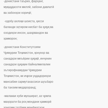
-донистани таърих, фарҳанг,
муқаддасоти миллӣ, забони давлатӣ
ва забонҳои хориҷӣ;
-одобу ахлоқи шоиста, ҳисси
баланди эҳтиром нисбат ба ҳуқуқ ва
озодиҳои инсон, шаҳрвандон ва
ҳамкорон;
-донистани Конститутсияи
Ҷумҳурии Тоҷикистон, қонунҳо ва
санадҳои меъёрии ҳуқуқӣ, инчунин
санадҳои ҳуқуқии байналмилалии
эътирофнамудаи Ҷумҳурии
Тоҷикистон, ки иҷрои уҳдадориҳои
мансабии сармутахассиси шуъбаро
ба танзим медароранд;
-малакаи хуби муошират, аз ҷумла
маҳорати ба роҳ мондани ҳамкорӣ
ҳангоми татбиқи манфиатҳои