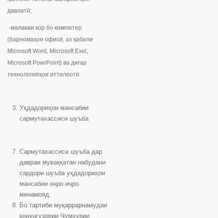
давлатӣ;
-малакаи кор бо компютер
(барномаҳои офисӣ, аз қабили
Microsoft Word, Microsoft Exel,
Microsoft PowrPoint) ва дигар
технологияҳои иттилоотӣ.
Уҳдадориҳои мансабии
сармутахассиси шуъба
Сармутахассиси шуъба дар
давраи муваққатан набудани
сардори шуъба уҳдадориҳои
мансабии онро иҷро
менамояд.
Бо тартиби муқаррарнамудаи
қонунгузории Ҷумҳурии