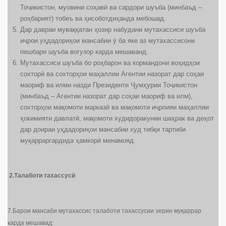
Тоҷикистон, муовини соҳавӣ ва сардори шуъба (минбаъд –
роҳбарият) тобеъ ва ҳисоботдиҳанда мебошад.
Дар давраи муваққатан ҳозир набудани мутахассиси шуъба
иҷрои уҳдадориҳои мансабии ӯ ба яке аз мутахассисони
пешбари шуъба вогузор карда мешаванд.
Мутахассиси шуъба бо роҳбарон ва кормандони воҳидҳои
сохторӣ ва сохторҳои маҳаллии Агентии назорат дар соҳаи
маориф ва илми назди Президенти Ҷумҳурии Тоҷикистон
(минбаъд – Агентии назорат дар соҳаи маориф ва илм),
сохторҳои мақомоти марказӣ ва мақомоти иҷроияи маҳаллии
ҳокимияти давлатӣ, мақомоти худидоракунии шаҳрак ва деҳот
дар доираи уҳдадориҳои мансабии худ тибқи тартиби
муқарраргардида ҳамкорӣ менамояд.
2.Талаботи тахассусӣ
7.Барои мансаби мутахассис талаботи тахассусии зерин муқаррар
карда мешавад: