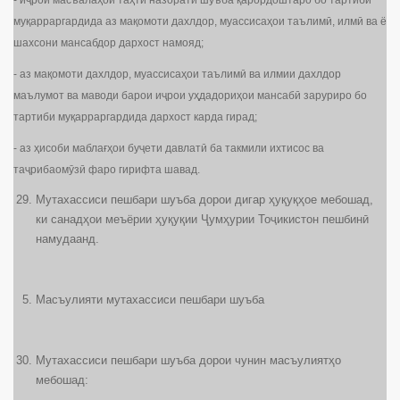
- иҷрои масъалаҳои таҳти назорати шуъба қарордоштаро бо тартиби
муқарраргардида аз мақомоти дахлдор, муассисаҳои таълимӣ, илмӣ ва ё
шахсони мансабдор дархост намояд;
- аз мақомоти дахлдор, муассисаҳои таълимӣ ва илмии дахлдор
маълумот ва маводи барои иҷрои уҳдадориҳои мансабӣ заруриро бо
тартиби муқарраргардида дархост карда гирад;
- аз ҳисоби маблағҳои буҷети давлатӣ ба такмили ихтисос ва
таҷрибаомӯзӣ фаро гирифта шавад.
Мутахассиси пешбари шуъба дорои дигар ҳуқуқҳое мебошад,
ки санадҳои меъёрии ҳуқуқии Ҷумҳурии Тоҷикистон пешбинӣ
намудаанд.
Масъулияти мутахассиси пешбари шуъба
Мутахассиси пешбари шуъба дорои чунин масъулиятҳо
мебошад: