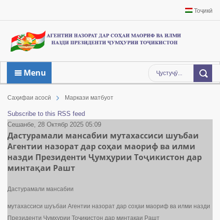
Тоҷикӣ
Menu
Саҳифаи асосӣ
Маркази матбуот
Subscribe to this RSS feed
Сешанбе, 28 Октябр 2025 05:09
Дастурамали мансабии мутахассиси шуъбаи
Агентии назорат дар соҳаи маориф ва илми
назди Президенти Ҷумҳурии Тоҷикистон дар
минтақаи Рашт
Дастурамали мансабии
мутахассиси шуъбаи Агентии назорат дар соҳаи маориф ва илми назди
Президенти Ҷумҳурии Тоҷикистон дар минтақаи Рашт