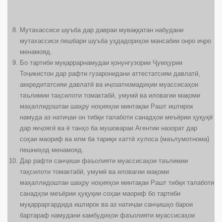
Мутахассиси шуъба дар давраи муваққатан набудани
мутахассиси пешбари шуъба уҳдадориҳои мансабии онро иҷро
менамояд.
Бо тартиби муқаррарнамудаи қонунгузории Ҷумҳурии
Тоҷикистон дар рафти гузаронидани аттестатсияи давлатӣ,
аккредитатсияи давлатӣ ва иҷозатномадиҳии муассисаҳои
таълимии таҳсилоти томактабӣ, умумӣ ва иловагии мақоми
маҳаллидоштаи шаҳру ноҳияҳои минтақаи Рашт иштирок
намуда аз натиҷаи он тибқи талаботи санадҳои меъёрии ҳуқуқӣ
дар якҷоягӣ ва ё танҳо ба мушовараи Агентии назорат дар
соҳаи маориф ва илм ба тариқи хаттӣ хулоса (маълумотнома)
пешниҳод менамояд.
Дар рафти санҷиши фаъолияти муассисаҳои таълимии
таҳсилоти томактабӣ, умумӣ ва иловагии мақоми
маҳаллидоштаи шаҳру ноҳияҳои минтақаи Рашт тибқи талаботи
санадҳои меъёрии ҳуқуқии соҳаи маориф бо тартиби
муқарраргардида иштирок ва аз натиҷаи санҷишҳо барои
бартараф намудани камбудиҳои фаъолияти муассисаҳои