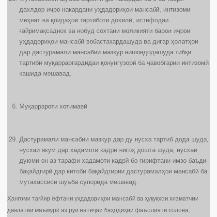
дахлдор иҷро накардани уҳдадориҳои мансабӣ, интизоми
меҳнат ва қоидаҳои тартиботи дохилӣ, истифодаи
ғайримақсаднок ва нобуд сохтани моликияти барои иҷрои
уҳдадориҳои мансабӣ вобастакардашуда ва дигар ҳолатҳои
дар дастурамали мансабии мазкур нишондодашуда тибқи
тартиби муқарраргардидаи қонунгузорӣ ба ҷавобгарии интизомӣ
кашида мешавад.
Муқаррароти хотимавӣ
Дастурамали мансабии мазкур дар ду нусха тартиб дода шуда,
нусхаи якум дар хадамоти кадрӣ нигоҳ дошта шуда, нусхаи
дуюми он аз тарафи хадамоти кадрӣ бо гирифтани имзо баъди
бақайдгирӣ дар китоби бақайдгирии дастурамалҳои мансабӣ ба
мутахассиси шуъба супорида мешавад.
Ҳангоми тағйир ёфтани уҳдадориҳои мансабӣ ва ҳуқуқҳои хизматчии
давлатии маъмурӣ аз рӯи натиҷаи баҳодиҳии фаъолияти солона,