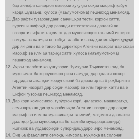
бар хилофи санадҳои меъёрии ҳуқуқии соҳаи маориф қабул
карда шудаанд, хулоса (маълумотнома) пешниҳод менамояд.
Дар рафти гузаронидани санҷишҳои тестӣ, корҳои хаттӣ,
пурсиши шифоҳӣ дар раванди аттестатсияи давлатӣ ва
назорати сифати таҳсилот дар муассисаҳои таълимӣ иштирок
намуда аз натиҷаи он тибқи талаботи санадҳои меъёрии ҳуқуқӣ
дар якҷоягӣ ва ё танҳо ба директори Агентии назорат дар соҳаи
маориф ва илм ба тариқи хаттӣ хулоса (маълумотнома)
пешниҳод менамояд.
Иҷрои талаботи қонунгузории Ҷумҳурии Тоҷикистон оид ба
муқовимат ба коррупсияро риоя намуда, дар ҳолати ошкор
гардидани амалҳои коррупсионӣ ба директор ва ё роҳбарияти
Агентии назорат дар соҳаи маориф ва илм тариқи хаттӣ ва ё
шифоӣ гузориш пешниҳод менамояд.
Дар кори комиссияҳо, гурӯҳҳои корӣ, ҷаласаҳо, машваратҳо,
семинарҳо ва дигар чорабиниҳои Агентии назорат дар соҳаи
маориф ва илм ва муассисаҳои таълимӣ, мақомоти давлатии
дахлдор (дар мувофиқа ва бо тартиби муқарраргардида)
иштирок ва уҳдадориҳои супоридашударо иҷро менамояд.
Оид ба фаъолияти семоҳа, нимсола, нуҳмоҳа ва солонаи