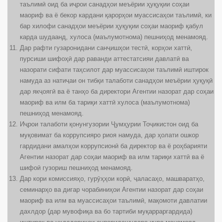
таълимӣ оид ба иҷрои санадҳои меъёрии ҳуқуқии соҳаи
маориф ва ё бекор кардани қарорҳои муассисаҳои таълимӣ, ки
бар хилофи санадҳои меъёрии ҳуқуқии соҳаи маориф қабул
карда шудаанд, хулоса (маълумотнома) пешниҳод менамояд.
Дар рафти гузаронидани санҷишҳои тестӣ, корҳои хаттӣ,
пурсиши шифоҳӣ дар раванди аттестатсияи давлатӣ ва
назорати сифати таҳсилот дар муассисаҳои таълимӣ иштирок
намуда аз натиҷаи он тибқи талаботи санадҳои меъёрии ҳуқуқӣ
дар якҷоягӣ ва ё танҳо ба директори Агентии назорат дар соҳаи
маориф ва илм ба тариқи хаттӣ хулоса (маълумотнома)
пешниҳод менамояд.
Иҷрои талаботи қонунгузории Ҷумҳурии Тоҷикистон оид ба
муқовимат ба коррупсияро риоя намуда, дар ҳолати ошкор
гардидани амалҳои коррупсионӣ ба директор ва ё роҳбарияти
Агентии назорат дар соҳаи маориф ва илм тариқи хаттӣ ва ё
шифоӣ гузориш пешниҳод менамояд.
Дар кори комиссияҳо, гурӯҳҳои корӣ, ҷаласаҳо, машваратҳо,
семинарҳо ва дигар чорабиниҳои Агентии назорат дар соҳаи
маориф ва илм ва муассисаҳои таълимӣ, мақомоти давлатии
дахлдор (дар мувофиқа ва бо тартиби муқарраргардида)