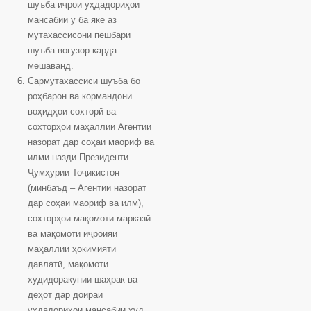
шуъба иҷрои уҳдадориҳои
мансабии ӯ ба яке аз
мутахассисони пешбари
шуъба вогузор карда
мешаванд.
Сармутахассиси шуъба бо
роҳбарон ва кормандони
воҳидҳои сохторӣ ва
сохторҳои маҳаллии Агентии
назорат дар соҳаи маориф ва
илми назди Президенти
Ҷумҳурии Тоҷикистон
(минбаъд – Агентии назорат
дар соҳаи маориф ва илм),
сохторҳои мақомоти марказӣ
ва мақомоти иҷроияи
маҳаллии ҳокимияти
давлатӣ, мақомоти
худидоракунии шаҳрак ва
деҳот дар доираи
уҳдадориҳои мансабии худ