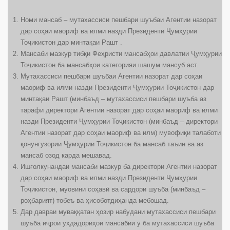
Номи мансаб – мутахассиси пешбари шуъбаи Агентии назорат
дар соҳаи маориф ва илми назди Президенти Ҷумҳурии
Тоҷикистон дар минтақаи Рашт .
Мансаби мазкур тибқи Феҳристи мансабҳои давлатии Ҷумҳурии
Тоҷикистон ба мансабҳои категорияи шашум мансуб аст.
Мутахассиси пешбари шуъбаи Агентии назорат дар соҳаи
маориф ва илми назди Президенти Ҷумҳурии Тоҷикистон дар
минтақаи Рашт (минбаъд – мутахассиси пешбари шуъба аз
тарафи директори Агентии назорат дар соҳаи маориф ва илми
назди Президенти Ҷумҳурии Тоҷикистон (минбаъд – директори
Агентии назорат дар соҳаи маориф ва илм) мувофиқи талаботи
қонунгузории Ҷумҳурии Тоҷикистон ба мансаб таъин ва аз
мансаб озод карда мешавад.
Ишғолкунандаи мансаби мазкур ба директори Агентии назорат
дар соҳаи маориф ва илми назди Президенти Ҷумҳурии
Тоҷикистон, муовини соҳавӣ ва сардори шуъба (минбаъд –
роҳбарият) тобеъ ва ҳисоботдиҳанда мебошад.
Дар давраи муваққатан ҳозир набудани мутахассиси пешбари
шуъба иҷрои уҳдадориҳои мансабии ӯ ба мутахассиси шуъба