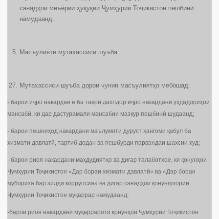
санадҳои меъёрии ҳуқуқии Ҷумҳурии Тоҷикистон пешбинӣ
намудаанд.
Масъулияти мутахассиси шуъба
Мутахассиси шуъба дорои чунин масъулиятҳо мебошад:
- барои иҷро накардан ё ба таври дахлдор иҷро накардани уҳдадориҳои
мансабӣ, ки дар дастурамали мансабии мазкур пешбинӣ шудаанд;
- барои пешниҳод накардани маълумоти дуруст ҳангоми қабул ба
хизмати давлатӣ, тартиб додан ва пешбурди парвандаи шахсии худ;
- барои риоя накардани маҳдудиятҳо ва дигар талаботҳое, ки қонунҳои
Ҷумҳурии Тоҷикистон «Дар бораи хизмати давлатӣ» ва «Дар бораи
мубориза бар зидди коррупсия» ва дигар санадҳои қонунгузории
Ҷумҳурии Тоҷикистон муқаррар намудаанд;
-барои риоя накардани муқаррароти қонунҳои Ҷумҳурии Тоҷикистон