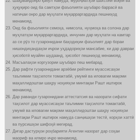
Шаҳрвандонро қабул намуда, муроҷиатҳои шахсони воқеӣ ва
ҳуқуқиро оид ба самтҳои фаъолияти шуъбаро баррасӣ ва
натиҷаи онро дар муҳлати муқарраргардида пешниҳод
менамояд.
Оид ба фаъолияти семоҳа, нимсола, нуҳмоҳа ва солона дар
муҳлатҳои муқарраргардида, инчунин дар муҳлати на камтар
аз се рӯз то гузаронидани баҳодиҳии фаъолият дар бораи
нишондиҳандаҳои иҷрои уҳдадориҳои мансабие, ки дар давраи
ҳисоботӣ муайян шудаанд, ҳисобот пешниҳод менамояд.
Масъалаҳои коргузории шуъбаро пеш мебарад.
Дар рафти гузаронидани арзёбии рейтинги муассисаҳои
таълимии таҳсилоти томактабӣ, умумӣ ва иловагии мақоми
маҳаллидоштаи шаҳру ноҳияҳои минтақаи Рашт иштирок
менамояд.
Дар раванди гузаронидани аттестатсия ва назорати сифати
таҳсилот дар муассисаҳои таълимии таҳсилоти томактабӣ,
умумӣ ва иловагии мақоми маҳаллидоштаи шаҳру ноҳияҳои
минтақаи Рашт иштирок намуда санҷишҳои тестӣ, корҳои хаттӣ
ва пурсишҳои шифоҳӣ мегирад.
Дигар дастурҳои роҳбарияти Агентии назорат дар соҳаи
маориф ва илмро иҷро менамояд.