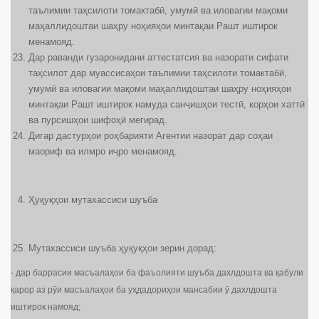
таълимии таҳсилоти томактабӣ, умумӣ ва иловагии мақоми
маҳаллидоштаи шаҳру ноҳияҳои минтақаи Рашт иштирок
менамояд.
Дар раванди гузаронидани аттестатсия ва назорати сифати
таҳсилот дар муассисаҳои таълимии таҳсилоти томактабӣ,
умумӣ ва иловагии мақоми маҳаллидоштаи шаҳру ноҳияҳои
минтақаи Рашт иштирок намуда санҷишҳои тестӣ, корҳои хаттӣ
ва пурсишҳои шифоҳӣ мегирад.
Дигар дастурҳои роҳбарияти Агентии назорат дар соҳаи
маориф ва илмро иҷро менамояд.
Ҳуқуқҳои мутахассиси шуъба
Мутахассиси шуъба ҳуқуқҳои зерин дорад:
- дар баррасии масъалаҳои ба фаъолияти шуъба дахлдошта ва қабули
қарор аз рӯи масъалаҳои ба уҳдадориҳои мансабии ӯ дахлдошта
иштирок намояд;