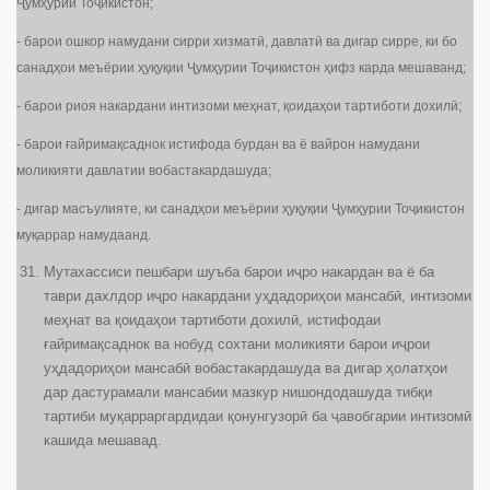
Ҷумҳурии Тоҷикистон;
- барои ошкор намудани сирри хизматӣ, давлатӣ ва дигар сирре, ки бо
санадҳои меъёрии ҳуқуқии Ҷумҳурии Тоҷикистон ҳифз карда мешаванд;
- барои риоя накардани интизоми меҳнат, қоидаҳои тартиботи дохилӣ;
- барои ғайримақсаднок истифода бурдан ва ё вайрон намудани
моликияти давлатии вобастакардашуда;
- дигар масъулияте, ки санадҳои меъёрии ҳуқуқии Ҷумҳурии Тоҷикистон
муқаррар намудаанд.
Мутахассиси пешбари шуъба барои иҷро накардан ва ё ба
таври дахлдор иҷро накардани уҳдадориҳои мансабӣ, интизоми
меҳнат ва қоидаҳои тартиботи дохилӣ, истифодаи
ғайримақсаднок ва нобуд сохтани моликияти барои иҷрои
уҳдадориҳои мансабӣ вобастакардашуда ва дигар ҳолатҳои
дар дастурамали мансабии мазкур нишондодашуда тибқи
тартиби муқарраргардидаи қонунгузорӣ ба ҷавобгарии интизомӣ
кашида мешавад.