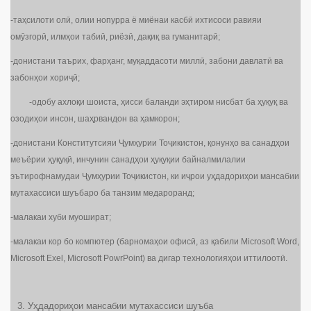
-таҳсилоти олӣ, олии нопурра ё миёнаи касбӣ ихтисоси равияи
омӯзгорӣ, илмҳои табиӣ, риёзӣ, дақиқ ва гуманитарӣ;
-донистани таърих, фарҳанг, муқаддасоти миллӣ, забони давлатӣ ва
забонҳои хориҷӣ;
-одобу ахлоқи шоиста, ҳисси баланди эҳтиром нисбат ба ҳуқуқ ва
озодиҳои инсон, шаҳрвандон ва ҳамкорон;
-донистани Конститутсияи Ҷумҳурии Тоҷикистон, қонунҳо ва санадҳои
меъёрии ҳуқуқӣ, инчунин санадҳои ҳуқуқии байналмилалии
эътирофнамудаи Ҷумҳурии Тоҷикистон, ки иҷрои уҳдадориҳои мансабии
мутахассиси шуъбаро ба танзим медароранд;
-малакаи хуби муошират;
-малакаи кор бо компютер (барномаҳои офисӣ, аз қабили Microsoft Word,
Microsoft Exel, Microsoft PowrPoint) ва дигар технологияҳои иттилоотӣ.
Уҳдадориҳои мансабии мутахассиси шуъба