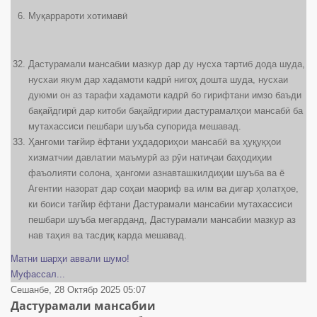
Муқаррароти хотимавӣ
Дастурамали мансабии мазкур дар ду нусха тартиб дода шуда,
нусхаи якум дар хадамоти кадрӣ нигоҳ дошта шуда, нусхаи
дуюми он аз тарафи хадамоти кадрӣ бо гирифтани имзо баъди
бақайдгирӣ дар китоби бақайдгирии дастурамалҳои мансабӣ ба
мутахассиси пешбари шуъба супорида мешавад.
Ҳангоми тағйир ёфтани уҳдадориҳои мансабӣ ва ҳуқуқҳои
хизматчии давлатии маъмурӣ аз рӯи натиҷаи баҳодиҳии
фаъолияти солона, ҳангоми азнавташкилдиҳии шуъба ва ё
Агентии назорат дар соҳаи маориф ва илм ва дигар ҳолатҳое,
ки боиси тағйир ёфтани Дастурамали мансабии мутахассиси
пешбари шуъба мегарданд, Дастурамали мансабии мазкур аз
нав таҳия ва тасдиқ карда мешавад.
Матни шарҳи аввали шумо!
Муфассал...
Сешанбе, 28 Октябр 2025 05:07
Дастурамали мансабии