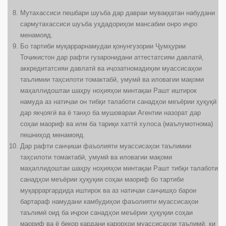
Мутахассиси пешбари шуъба дар давраи муваққатан набудани
сармутахассиси шуъба уҳдадориҳои мансабии онро иҷро
менамояд.
Бо тартиби муқаррарнамудаи қонунгузории Ҷумҳурии
Тоҷикистон дар рафти гузаронидани аттестатсияи давлатӣ,
аккредитатсияи давлатӣ ва иҷозатномадиҳии муассисаҳои
таълимии таҳсилоти томактабӣ, умумӣ ва иловагии мақоми
маҳаллидоштаи шаҳру ноҳияҳои минтақаи Рашт иштирок
намуда аз натиҷаи он тибқи талаботи санадҳои меъёрии ҳуқуқӣ
дар якҷоягӣ ва ё танҳо ба мушовараи Агентии назорат дар
соҳаи маориф ва илм ба тариқи хаттӣ хулоса (маълумотнома)
пешниҳод менамояд.
Дар рафти санҷиши фаъолияти муассисаҳои таълимии
таҳсилоти томактабӣ, умумӣ ва иловагии мақоми
маҳаллидоштаи шаҳру ноҳияҳои минтақаи Рашт тибқи талаботи
санадҳои меъёрии ҳуқуқии соҳаи маориф бо тартиби
муқарраргардида иштирок ва аз натиҷаи санҷишҳо барои
бартараф намудани камбудиҳои фаъолияти муассисаҳои
таълимӣ оид ба иҷрои санадҳои меъёрии ҳуқуқии соҳаи
маориф ва ё бекор кардани қарорҳои муассисаҳои таълимӣ, ки