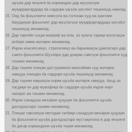
шуъба дар якҷоягӣ бо кормандон дар муҳлатҳои
муқарраргардида ба сардори шуъба ҳисобот пешниҳод намояд.
Оид ба фаъолияти нимсола ва солонаи худ ва ҳангоми
баҳодиҳии фаъолият дар муҳлатҳои муқарраргардида ҳисобот
пешниҳод менамояд.
Дар тарғиби соҳаи маориф ва илм, аз ҷумла тариқи воситаҳои
ахбори омма иштирок менамояд.
Иҷрои консепсияҳо, стратегияҳо ва барномаҳои давлатиро дар
самти фаъолияти Шуъбаро дар доираи самтҳои фаъолияти худ
таъмин менамояд.
Дар таҳияи лоиҳаи дастурамали мансабиии худ иштирок
намуда лоиҳаро ба сардори шуъба пешниҳод менамояд.
Дар таҳияи нақшаҳои кории шуъба иштирок намуда, баъд аз
тасдиқи он дар мувофиқа бо сардори шуъба иҷрои онро
назорат ва таъмин менамояд.
Иҷрои санадҳои меъёрии ҳуқуқии ба фаъолияти шуъба
дахлдоштаро таъмин менамояд.
Лоиҳаи тавсияҳои методии татбиқи санадҳои меъёрии ҳуқуқии
ба фаъолияти шуъба дахлдоштаро мустақилона ё дар якҷоягӣ
бо дигар кормандони шуъба таҳия менамояд.