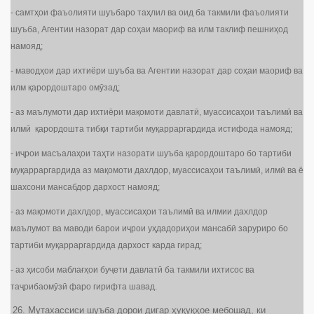
- самтҳои фаъолияти шуъбаро таҳлил ва оид ба такмили фаъолияти
шуъба, Агентии назорат дар соҳаи маориф ва илм таклиф пешниҳод
намояд;
- маводҳои дар ихтиёри шуъба ва Агентии назорат дар соҳаи маориф ва
илм қарордоштаро омӯзад;
- аз маълумоти дар ихтиёри мақомоти давлатӣ, муассисаҳои таълимӣ ва
илмӣ қарордошта тибқи тартиби муқарраргардида истифода намояд;
- иҷрои масъалаҳои таҳти назорати шуъба қарордоштаро бо тартиби
муқарраргардида аз мақомоти дахлдор, муассисаҳои таълимӣ, илмӣ ва ё
шахсони мансабдор дархост намояд;
- аз мақомоти дахлдор, муассисаҳои таълимӣ ва илмии дахлдор
маълумот ва маводи барои иҷрои уҳдадориҳои мансабӣ заруриро бо
тартиби муқарраргардида дархост карда гирад;
- аз ҳисоби маблағҳои буҷети давлатӣ ба такмили ихтисос ва
таҷрибаомӯзӣ фаро гирифта шавад.
Мутахассиси шуъба дорои дигар ҳуқуқҳое мебошад, ки