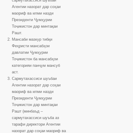
сармутахассиси шуъбаи
Агентии назорат дар соҳаи
маориф ва илми назди
Президенти Ҷумҳурии
Тоҷикистон дар минтақаи
Рашт.
Мансаби мазкур тибқи
Феҳристи мансабҳои
давлатии Ҷумҳурии
Тоҷикистон ба мансабҳои
категорияи панҷум мансуб
аст.
Сармутахассиси шуъбаи
Агентии назорат дар соҳаи
маориф ва илми назди
Президенти Ҷумҳурии
Тоҷикистон дар минтақаи
Рашт (минбаъд –
сармутахассиси шуъба аз
тарафи директори Агентии
назорат дар соҳаи маориф ва