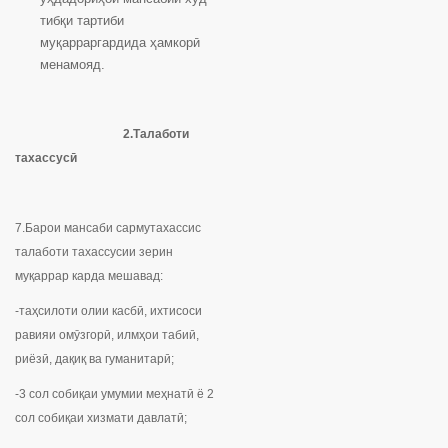
тибқи тартиби
муқарраргардида ҳамкорӣ
менамояд.
2.Талаботи
тахассусӣ
7.Барои мансаби сармутахассис
талаботи тахассусии зерин
муқаррар карда мешавад:
-таҳсилоти олии касбӣ, ихтисоси
равияи омӯзгорӣ, илмҳои табиӣ,
риёзӣ, дақиқ ва гуманитарӣ;
-3 сол собиқаи умумии меҳнатӣ ё 2
сол собиқаи хизмати давлатӣ;