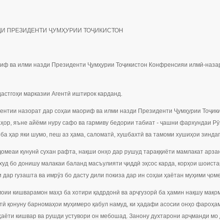
ЗДИ ПРЕЗИДЕНТИ ҶУМҲУРИИ ТОҶИКИСТОН
риф ва илми назди Президенти Ҷумҳурии Тоҷикистон Конфренсияи илмӣ-наза
дастгоҳи марказии Агентӣ иштирок карданд.
гентии назорат дар соҳаи маориф ва илми назди Президенти Ҷумҳурии Тоҷик
баҳор, яъне айёми нуру сафо ва гармиву бедории табиат - ҷашни фархундаи 
ба ҳар яки шумо, пеш аз ҳама, саломатӣ, хушбахтӣ ва тамоми хушиҳои зинда
 ҷомеаи кунунӣ сухан рафта, нақши онҳо дар рушуд тараққиёти мамлакат арз
и худ бо донишу малакаи баланд масъулияти ҷиддӣ эҳсос карда, корҳои шоис
и дар гузашта ва имрӯз бо дасту дили покиза дар ин соҳаи ҳаётан муҳими ҷо
моии кишварамон маҳз ба хотири қадрдонӣ ва арҷгузорӣ ба ҳамин нақшу мақ
атӣ қонуну барномаҳои муҳимеро қабул намуд, ки ҳадафи асосии онҳо фароҳа
ёти кишвар ва рушди устувори он мебошад. Занону духтарони арҷманди мо 