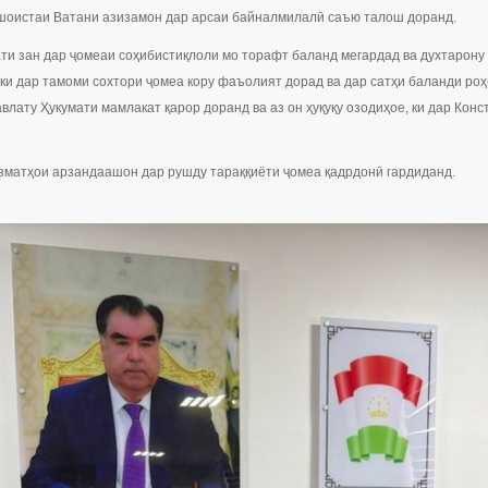
и шоистаи Ватани азизамон дар арсаи байналмилалӣ саъю талош доранд.
ати зан дар ҷомеаи соҳибистиқлоли мо торафт баланд мегардад ва духтарону
, ки дар тамоми сохтори ҷомеа кору фаъолият дорад ва дар сатҳи баланди р
давлату Ҳукумати мамлакат қарор доранд ва аз он ҳуқуқу озодиҳое, ки дар Кон
зматҳои арзандаашон дар рушду тараққиёти ҷомеа қадрдонӣ гардиданд.