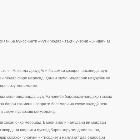
риявӣ ба муносибати «Рӯзи Модар» таҳти унвони «Зиндагӣ аз
истон – Ализода Довуд Алӣ ба самъи ҳозирон расонида шуд.
Рӯзи Модар фаро мерасад. Ҳамаи шумо, модарони меҳрубон ва
гиро орзу менамоям».
анда маънидод карда шуд. Аз ҷониби баромадкунандаҳо таъкид
таро барои таъмини назорати босамари ин соҳаи калидӣ пеш
меа саҳми пурарзиш мегузоранд.
оми хосаи онҳо мебошад. Барои амалӣ намудани ин мақсади
м овардани шароити мусоид барои кору зиндагии занон,
дар соҳаҳои гуногуни иқтисодиёти мамлакат дар баробари