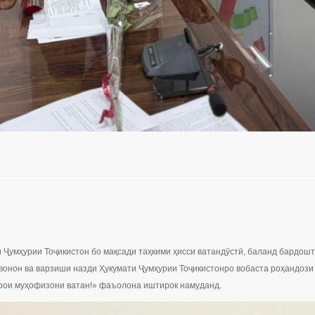
 Ҷумҳурии Тоҷикистон бо мақсади таҳкими ҳисси ватандӯстӣ, баланд бардош
вонон ва варзиши назди Ҳукумати Ҷумҳурии Тоҷикистонро вобаста роҳандоз
арои муҳофизони ватан!» фаъолона иштирок намуданд.