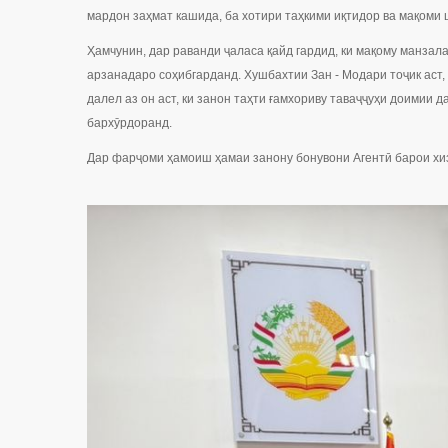
мардон заҳмат кашида, ба хотири таҳкими иқтидор ва мақом
Ҳамчунин, дар раванди ҷаласа қайд гардид, ки мақому манзал
арзанадаро соҳибгарданд. Хушбахтии Зан - Модари тоҷик аст
далел аз он аст, ки занон таҳти ғамхориву таваҷҷуҳи доимии 
бархӯрдоранд.
Дар фарҷоми ҳамоиш ҳамаи занону бонувони Агентӣ барои хи