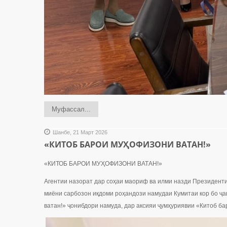
Муфассал...
Шанбе, 21 Март 2026
«КИТОБ БАРОИ МУҲОФИЗОНИ ВАТАН!»
«КИТОБ БАРОИ МУҲОФИЗОНИ ВАТАН!»
Агентии назорат дар соҳаи маориф ва илми назди Президенти
миёни сарбозон иқдоми роҳандози намудаи Кумитаи кор бо ҷа
ватан!» ҷонибдори намуда, дар аксияи ҷумҳуриявии «Китоб б