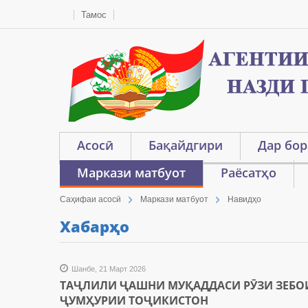
Тамос
Асосӣ
Бақайдгири
Дар бор
Маркази матбуот
Раёсатҳо
Саҳифаи асосӣ
Маркази матбуот
Навидҳо
Хабарҳо
Шанбе, 21 Март 2026
ТАҶЛИЛИ ҶАШНИ МУҚАДДАСИ РӮЗИ ЗЕБОИ
ҶУМҲУРИИ ТОҶИКИСТОН