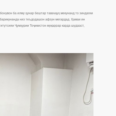
 бонувон ба илму ҳунар бештар таваҷҷуҳ мекунанд то зиндагии
оҳбарикунанда низ теъдодашон афзун мегардад. Ҳамаи ин
ститутсияи Ҷумҳурии Тоҷикистон муқаррар карда шудааст,