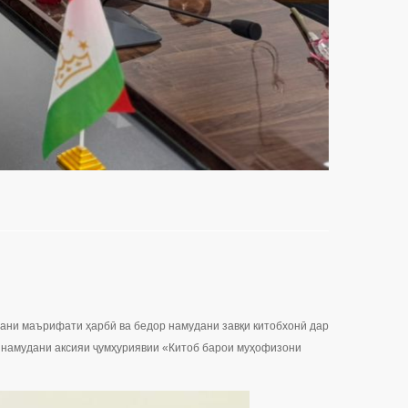
тани маърифати ҳарбӣ ва бедор намудани завқи китобхонӣ дар
и намудани аксияи ҷумҳуриявии «Китоб барои муҳофизони