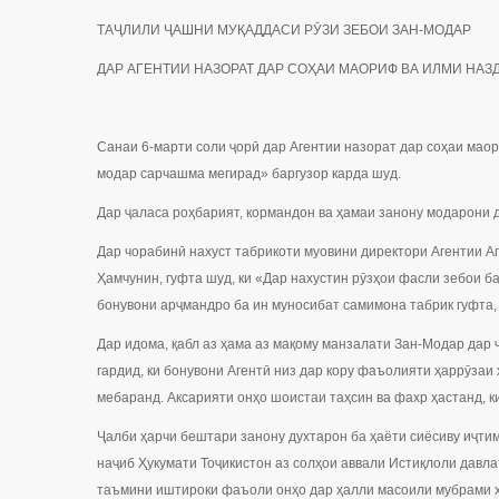
ТАҶЛИЛИ ҶАШНИ МУҚАДДАСИ РӮЗИ ЗЕБОИ ЗАН-МОДАР
ДАР АГЕНТИИ НАЗОРАТ ДАР СОҲАИ МАОРИФ ВА ИЛМИ НА
Санаи 6-марти соли ҷорӣ дар Агентии назорат дар соҳаи мао
модар сарчашма мегирад» баргузор карда шуд.
Дар ҷаласа роҳбарият, кормандон ва ҳамаи занону модарони 
Дар чорабинӣ нахуст табрикоти муовини директори Агентии А
Ҳамчунин, гуфта шуд, ки «Дар нахустин рӯзҳои фасли зебои 
бонувони арҷмандро ба ин муносибат самимона табрик гуфта, 
Дар идома, қабл аз ҳама аз мақому манзалати Зан-Модар дар
гардид, ки бонувони Агентӣ низ дар кору фаъолияти ҳаррӯза
мебаранд. Аксарияти онҳо шоистаи таҳсин ва фахр ҳастанд, к
Ҷалби ҳарчи бештари занону духтарон ба ҳаёти сиёсиву иҷти
наҷиб Ҳукумати Тоҷикистон аз солҳои аввали Истиқлоли давл
таъмини иштироки фаъоли онҳо дар ҳалли масоили мубрами ҳа