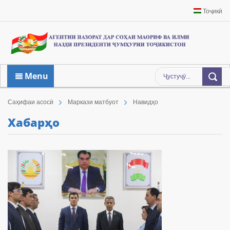
Тоҷикӣ
Menu
Саҳифаи асосӣ
Маркази матбуот
Навидҳо
Хабарҳо