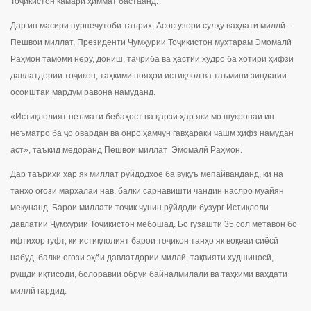
Тоҷикистон камари ҳиммат бастаанд.
Дар ин масири пурпечутоби таърих, Асосгузори сулҳу ваҳдати миллӣ –
Пешвои миллат, Президенти Ҷумҳурии Тоҷикистон муҳтарам Эмомалӣ
Раҳмон тамоми неру, дониш, таҷриба ва ҳастии худро ба хотири ҳифзи
давлатдории тоҷикон, таҳкими пояҳои истиқлол ва таъмини зиндагии
осоиштаи мардум равона намуданд.
«Истиқлолият неъмати бебаҳост ва қарзи ҳар яки мо шукронаи ин
неъматро ба ҷо овардан ва онро ҳамчун гавҳараки чашм ҳифз намудан
аст», таъкид медоранд Пешвои миллат Эмомалӣ Раҳмон.
Дар таърихи ҳар як миллат рӯйдодҳое ба вуқуъ мепайванданд, ки на
танҳо оғози марҳалаи нав, балки сарнавишти чандин наслро муайян
мекунанд. Барои миллати тоҷик чунин рӯйдоди бузург Истиқлоли
давлатии Ҷумҳурии Тоҷикистон мебошад. Бо гузашти 35 сол метавон бо
ифтихор гуфт, ки истиқлолият барои тоҷикон танҳо як воқеаи сиёсӣ
набуд, балки оғози эҳёи давлатдории миллӣ, тақвияти худшиносӣ,
рушди иқтисодӣ, болоравии обрӯи байналмилалӣ ва таҳкими ваҳдати
миллӣ гардид.