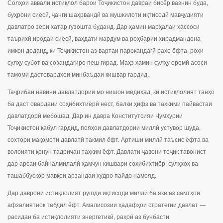
Солҳои аввали истиқлол барои Тоҷикистон давраи бисёр вазнин буда,
буҳрони сиёсӣ, ҷанги шаҳрвандӣ ва мушкилоти иқтисодӣ мавҷудияти
давлатро зери хатар гузошта буданд. Дар ҳамин марҳалаи ҳассоси
таърихӣ иродаи сиёсӣ, ваҳдати мардум ва роҳбарии хирадмандона
имкон доданд, ки Тоҷикистон аз вартаи парокандагӣ раҳо ёфта, роҳи
сулҳу субот ва созандагиро пеш гирад. Маҳз ҳамин сулҳу оромӣ асоси
тамоми дастовардҳои минбаъдаи кишвар гардид.
Таҷрибаи навини давлатдории мо нишон медиҳад, ки истиқлолият танҳо
ба даст овардани соҳибихтиёрӣ нест, балки ҳифз ва таҳкими пайвастаи
давлатдорӣ мебошад. Дар ин давра Конститутсияи Ҷумҳурии
Тоҷикистон қабул гардид, пояҳои давлатдории миллӣ устувор шуда,
сохтори мақомоти давлатӣ такмил ёфт. Артиши миллӣ таъсис ёфта ва
волоияти қонун тадриҷан таҳким ёфт. Давлати ҷавони тоҷик тавонист
дар арсаи байналмилалӣ ҳамчун кишвари соҳибихтиёр, сулҳхоҳ ва
ташаббускор мавқеи арзандаи худро пайдо намояд.
Дар даврони истиқлолият рушди иқтисоди миллӣ ба яке аз самтҳои
афзалиятнок табдил ёфт. Амалисозии ҳадафҳои стратегии давлат —
расидан ба истиқлолияти энергетикӣ, раҳоӣ аз бунбасти