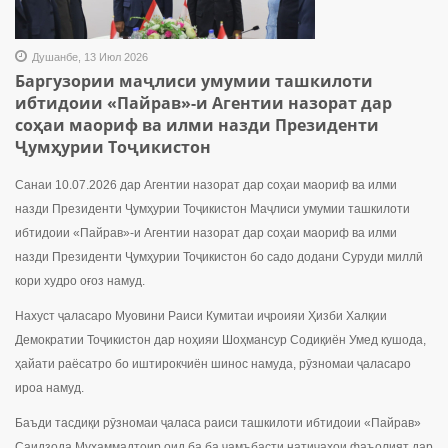
Душанбе, 13 Июл 2026
Баргузории маҷлиси умумии ташкилоти
ибтидоии «Пайрав»-и Агентии назорат дар
соҳаи маориф ва илми назди Президенти
Ҷумҳурии Тоҷикистон
Санаи 10.07.2026 дар Агентии назорат дар соҳаи маориф ва илми
назди Президенти Ҷумҳурии Тоҷикистон Маҷлиси умумии ташкилоти
ибтидоии «Пайрав»-и Агентии назорат дар соҳаи маориф ва илми
назди Президенти Ҷумҳурии Тоҷикистон бо садо додани Суруди миллӣ
кори худро оғоз намуд.
Нахуст ҷаласаро Муовини Раиси Кумитаи иҷроияи Ҳизби Халқии
Демократии Тоҷикистон дар ноҳияи Шоҳмансур Содиқиён Умед кушода,
ҳайати раёсатро бо иштирокчиён шинос намуда, рӯзномаи ҷаласаро
ироа намуд.
Баъди тасдиқи рӯзномаи ҷаласа раиси ташкилоти ибтидоии «Пайрав»
Саидзода Муҳаммадтоир оид ба ба ҷамъбасти натиҷаҳои фаъолият дар