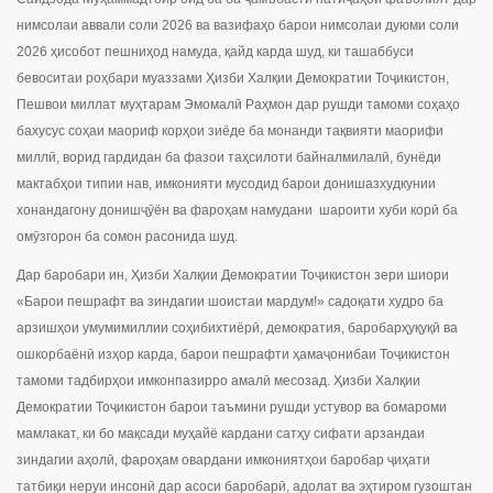
нимсолаи аввали соли 2026 ва вазифаҳо барои нимсолаи дуюми соли
2026 ҳисобот пешниҳод намуда, қайд карда шуд, ки ташаббуси
бевоситаи роҳбари муаззами Ҳизби Халқии Демократии Тоҷикистон,
Пешвои миллат муҳтарам Эмомалӣ Раҳмон дар рушди тамоми соҳаҳо
бахусус соҳаи маориф корҳои зиёде ба монанди тақвияти маорифи
миллӣ, ворид гардидан ба фазои таҳсилоти байналмилалӣ, бунёди
мактабҳои типии нав, имконияти мусодид барои донишазхудкунии
хонандагону донишҷӯён ва фароҳам намудани шароити хуби корӣ ба
омӯзгорон ба сомон расонида шуд.
Дар баробари ин, Ҳизби Халқии Демократии Тоҷикистон зери шиори
«Барои пешрафт ва зиндагии шоистаи мардум!» садоқати худро ба
арзишҳои умумимиллии соҳибихтиёрӣ, демократия, баробарҳуқуқӣ ва
ошкорбаёнӣ изҳор карда, барои пешрафти ҳамаҷонибаи Тоҷикистон
тамоми тадбирҳои имконпазирро амалӣ месозад. Ҳизби Халқии
Демократии Тоҷикистон барои таъмини рушди устувор ва бомароми
мамлакат, ки бо мақсади муҳайё кардани сатҳу сифати арзандаи
зиндагии аҳолӣ, фароҳам овардани имкониятҳои баробар ҷиҳати
татбиқи неруи инсонӣ дар асоси баробарӣ, адолат ва эҳтиром гузоштан