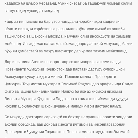
ҳадафҳо ба шумор мераванд. Чунин сиёсат ба ташаккули ҷомеаи солим
ва муттаҳид мусоидат мекунад.
Ғайр аз ин, ташкил ва баргузор намудани чорабиниҳои хайриявӣ,
аёдати оилаҳои сарбозон ва расонидани кӯмакҳои амалӣ аз ҷониби
ташкилотҳо ва шахсони алоҳида, намунаи олии инсондӯстӣ ва ҳамдилӣ
мебошад. Ин иқдомҳо на танҳо ниёзмандонро дастгирӣ мекунанд, балки
рӯҳияи ҳамбастагӣ ва меҳру шафқатро дар ҷомеа таҳким мебахшанд.
Дар ин замина Агентии назорат дар соҳаи маориф ва илми назди
Президенти Ҷумҳурии Тоҷикистон дар партави дастуру супоришҳои
Асосгузори сулҳу ваҳдати миллӣ - Пешвои миллат, Президенти
Ҷумҳурии Тоҷикистон муҳтарам Эмомалӣ Раҳмон дар арафаи иди Саиди
фитр ва ҷашни байналмилалии Наврӯз ба яке аз қисмҳои низомии
Вилояти Мухтори Кӯҳистони Бадахшон ва оилаҳои ниёзманди ҳудуди
ноҳияи Шоҳмансури шаҳри Душанбе маводи ғизоӣ дастрас намуд.
Бо мақсади дастгирии саривақтӣ ва беҳтар намудани шароити зиндагии
аҳолии осебдида, дар доираи сиёсати иҷтимоӣ ва инсонпарваронаи
Президенти Ҷумҳурии Тоҷикистон, Пешвои миллат муҳтарам Эмомалӣ