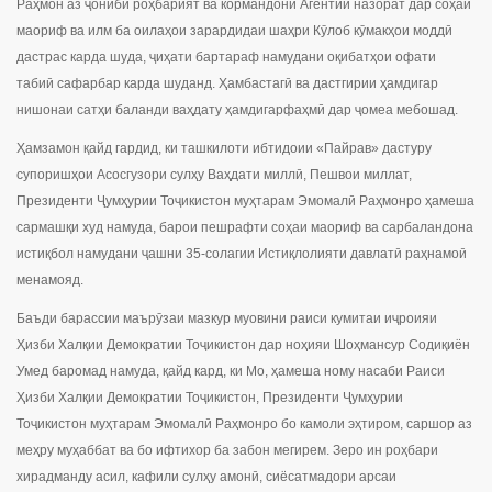
Раҳмон аз ҷониби роҳбарият ва кормандони Агентии назорат дар соҳаи
маориф ва илм ба оилаҳои зарардидаи шаҳри Кӯлоб кӯмакҳои моддӣ
дастрас карда шуда, ҷиҳати бартараф намудани оқибатҳои офати
табиӣ сафарбар карда шуданд. Ҳамбастагӣ ва дастгирии ҳамдигар
нишонаи сатҳи баланди ваҳдату ҳамдигарфаҳмӣ дар ҷомеа мебошад.
Ҳамзамон қайд гардид, ки ташкилоти ибтидоии «Пайрав» дастуру
супоришҳои Асосгузори сулҳу Ваҳдати миллӣ, Пешвои миллат,
Президенти Ҷумҳурии Тоҷикистон муҳтарам Эмомалӣ Раҳмонро ҳамеша
сармашқи худ намуда, барои пешрафти соҳаи маориф ва сарбаландона
истиқбол намудани ҷашни 35-солагии Истиқлолияти давлатӣ раҳнамоӣ
менамояд.
Баъди барассии маърӯзаи мазкур муовини раиси кумитаи иҷроияи
Ҳизби Халқии Демократии Тоҷикистон дар ноҳияи Шоҳмансур Содиқиён
Умед баромад намуда, қайд кард, ки Мо, ҳамеша ному насаби Раиси
Ҳизби Халқии Демократии Тоҷикистон, Президенти Ҷумҳурии
Тоҷикистон муҳтарам Эмомалӣ Раҳмонро бо камоли эҳтиром, саршор аз
меҳру муҳаббат ва бо ифтихор ба забон мегирем. Зеро ин роҳбари
хирадманду асил, кафили сулҳу амонӣ, сиёсатмадори арсаи