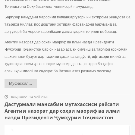
Тоҷикистони Соҳибистиқлол ҷоннисорӣ намудаанд.
Баргузор намудани маросими гулчанбаргузорӣ ин эҳтироми беандоза ба
таърихи миллат, пос доштани хотираи фарзандони барӯманд ва
арҷгузорӣ ба мероси гаронбаҳои давлатдории тоҷикон мебошад.
Агентии назорат дар соҳаи маориф ва илми назди Президенти
Ҷумҳурии Тоҷикистон бар он назар аст, ки омӯзиш ва тарғиби корномаи
шахсиятҳои бузург дар таҳкими ҳисси ватандӯстӣ, ифтихори миллӣ ва
худогоҳии насли ҷавон нақши муассир дошта, онҳоро ба ҳифзи
арзишҳои миллӣ ва садоқат ба Ватани азиз раҳнамо месозад.
Муфассал...
Панҷшанбе, 14 Май 2026
Дастурмали мансабии мутахассиси раёсати
Агентии назорат дар соҳаи маориф ва илми
назди Президенти Ҷумҳурии Тоҷикистон