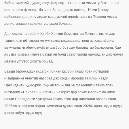
байналмилалӣ, дурандешу фидокор тавонист, ки миллату Ватанро аз
нестшавию фалокат бо сари баланд раҳо намояд. Номи ӯ, кору
пайкораш дар дилу дидаи мардум ҷой гирифтааст ва Пешвои миллат
донистанашон далели гуфтаҳои болост..
Дар ҳақиқат, аъзоёни Ҳизби Халқии Демократии Тоҷикистон, ки дар
ташкилоти ибтидоии мо муттаҳид гардидаанд, пеш аз ҳама кӯшиш
мекунанд, ки обрӯю нуфузи ҳизбро боз хам баландтар бардоранд. Ҳар
як узви ҷомеаи имрӯза баҳри он бояд саъю талош намояд, ки дар ҷомеа
мавқеи устувор дошта бошад.
Баъди баромадкунандагон лоиҳаи қарори ташкилоти ибтидоии
«Пайрав»-и Агентии назорат дар соҳаи маориф ва илми назди
Президенти Ҷумҳурии Тоҷикистон «Оид ба фаъолияти ташкилоти
ибтидоии «Пайрав»- и Агентии назорат дар соҳаи маориф ва илми
назди Президенти Ҷумҳурии Тоҷикистон дар нимсолаи аввали соли
2026 ва вазифаҳо барои нимсолаи дуюми соли 2026» ироа карда шуда,
қарор қабул карда шуд.