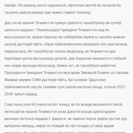
гирифт. Ин раванд ҳисси худшиносӣ, ифтихори миллӣ ва эҳтиром ба
таърихи давлатдориро дар ҷомеа тақвият бахшид.
Дар сатҳи ҷаҳонӣ Тоҷикистон ҳамчун давлати ташаббускор ва сулҳҷӯ
шинохта шудааст. Пешниҳодҳои Ҷумҳурии Тоҷикистон оид ба
масъалаҳои об, ҳифзи пиряхҳо ва тағйирёбии иқлим аз ҷониби ҷомеаи
ҷаҳонӣ дастгирӣ ёфта, обрӯи байналмилалии кишварро боз ҳам баланд
бардоштанд. Ин ташаббусҳо нишон медиҳанд, ки Тоҷикистон дар
баробари ҳалли масъалаҳои дохилӣ, дар баррасии мушкилоти глобалӣ
низ саҳми арзанда мегузорад. Ҳамин аст, ки ташаббуси навбатии
Президенти Ҷумҳурии Тоҷикистон муҳтарам Эмомалӣ Раҳмон аз тарафи
Маҷмаи умумии СММ дастгирӣ ёфта, Қатъномаи “Даҳсолаи
байналмилалӣ оид ба таҳкими сулҳ барои наслҳои оянда, солҳои 2027-
2036” қабул гардид.
Сиву панҷ соли Истиқлол исбот намуд, ки бо вуҷуди мушкилоти сиёсӣ,
иқтисодӣ ва ҷаҳонӣ Тоҷикистон роҳи дурусти рушди давлатдории
миллиро интихоб кардааст. Давлате, ки замоне барои ҳифзи ҳастии худ
мубориза мебурд, имрӯз бо боварӣ ба сӯи ояндаи устувор қадам