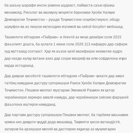
ба шаъну шарафи инсон равона шудааст, пайваста саъю кӯшиш
менамояд. Рисолат ва мазмуну моҳияти барномаи Ҳизби Халқии
Демократии Тоҷикистон – рушди Тоҷикистони соҳибистиқлол, ободу
шукуфон ва аз лиҳози иқтисодию иҷтимоӣ ва сиёсӣ босубот мебошад.
Ташкилоти ибтидоии «Пайрав»- и Агентӣ аз моҳи декабри соли 2015
фаъолият дошта, ба ҳолати 1 июни соли 2026 113 нафарро дар сафҳои
худ муттаҳид сохтааст. Ҳар як аъзои ҳизб вазифаҳои хизматии худро
дар назди халқу ватани азиз дар соҳаи маориф ва илм софдилона иҷро
карда истодаанд.
Дар давраи ҳисоботӣ ташкилоти ибтидоии «Пайрав» ҷихати дар амал
татбиқ намудани дастуру супоришҳои Раиси Ҳизби Халқии Демократии
Тоҷикистон, Пешвои миллат муҳтарам Эмомалӣ Раҳмон як қатор
чорабиниҳои зеринро амалӣ намуда, дар чорабиниҳои сиёсию фарҳангӣ
фаъолона иштирок намуданд.
Дар партави дастуру супоришҳои Пешвои миллат, ба тарбияи маънавии
ҷомеа низ диққати ҷиддӣ дода мешавад. Тақвияти ҳисси ватандӯстӣ,
эҳтиром ба арзишҳои миллӣ ва дастгирии якдигар аз муҳимтарин