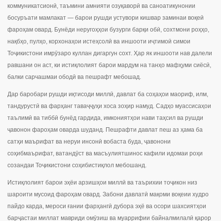
коммуникатсионӣ, таъмини амнияти озуқаворӣ ва саноатикунонии
босуръати мамлакат — барои рушди устувори кишвар заминаи воқеӣ
фароҳам овард. Бунёди неругоҳҳои бузурги барқи обӣ, сохтмони роҳҳо,
нақбҳо, пулҳо, корхонаҳои истеҳсолӣ ва иншооти иҷтимоӣ симои
Тоҷикистони имрӯзаро куллан дигаргун сохт. Ҳар як иншооти нав далели
равшани он аст, ки истиқлолият барои мардум на танҳо мафҳуми сиёсӣ,
балки сарчашмаи ободӣ ва пешрафт мебошад.
Дар баробари рушди иқтисоди миллӣ, давлат ба соҳаҳои маориф, илм,
тандурустӣ ва фарҳанг таваҷҷуҳи хоса зоҳир намуд. Садҳо муассисаҳои
таълимӣ ва тиббӣ бунёд гардида, имкониятҳои нави таҳсил ва рушди
ҷавонон фароҳам оварда шуданд. Пешрафти давлат пеш аз ҳама ба
сатҳи маърифат ва неруи инсонӣ вобаста буда, ҷавонони
соҳибмаърифат, ватандӯст ва масъулиятшинос кафили идомаи роҳи
созандаи Тоҷикистони соҳибистиқлол мебошанд.
Истиқлолият барои эҳёи арзишҳои миллӣ ва таърихии тоҷикон низ
шароити мусоид фароҳам овард. Забони давлатӣ мақоми воқеии худро
пайдо карда, мероси ғании фарҳангӣ дубора эҳё ва осори шахсиятҳои
барҷастаи миллат мавриди омӯзиш ва муаррифии байналмилалӣ қарор