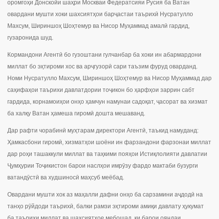
оромгоҳи Донскойи шаҳри Москваи Федератсияи Русия ба Ватан
овардани мушти хоки шахсиятҳои барҷастаи таърихӣ Нусратулло
Махсум, Шириншоҳ Шоҳтемур ва Нисор Муҳаммад амалӣ гардид,
гузаронида шуд.
Кормандони Агентӣ бо гузоштани гулчанбар ба хоки ин абармардони
миллат бо эҳтироми хос ва арҷгузорӣ сари таъзим фуруд оварданд.
Номи Нусратулло Махсум, Шириншоҳ Шоҳтемур ва Нисор Муҳаммад дар
саҳифаҳои таърихи давлатдории тоҷикон бо ҳарфҳои заррин сабт
гардида, корнамоиҳои онҳо ҳамчун намунаи садоқат, ҷасорат ва хизмат
ба халқу Ватан ҳамеша гиромӣ дошта мешаванд.
Дар рафти чорабинӣ муҳтарам директори Агентӣ, таъкид намуданд:
Ҳамкасбони гиромӣ, хизматҳои шоёни ин фарзандони фарзонаи миллат
дар роҳи ташаккули миллат ва таҳкими пояҳои Истиқлолияти давлатии
Ҷумҳурии Тоҷикистон барои наслҳои имрӯзу фардо мактаби бузурги
ватандӯстӣ ва худшиносӣ маҳсуб меёбад.
Овардани мушти хок аз маҳалли дафни онҳо ба сарзамини аҷдодӣ на
танҳо рӯйдоди таърихӣ, балки рамзи эҳтироми амиқи давлату ҳукумат
ба таърихи миллат ва шахсиятҳое мебошад, ки барои ояндаи