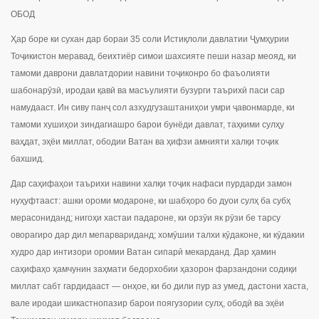
ОБОД
Ҳар боре ки сухан дар бораи 35 соли Истиқлоли давлатии Ҷумҳурии
Тоҷикистон меравад, беихтиёр симои шахсияте пеши назар меояд, ки
тамоми даврони давлатдории навини тоҷиконро бо фаъолияти
шабонарӯзӣ, иродаи қавӣ ва масъулияти бузурги таърихӣ паси сар
намудааст. Ин сиву панҷ сол азхудгузаштаниҳои умри ҷавонмарде, ки
тамоми хушиҳои зиндагиашро барои бунёди давлат, таҳкими сулҳу
ваҳдат, эҳёи миллат, ободии Ватан ва ҳифзи амнияти халқи тоҷик
бахшид.
Дар саҳифаҳои таърихи навини халқи тоҷик нафаси пурдарди замон
нуҳуфтааст: ашки ороми модароне, ки шабҳоро бо дуои сулҳ ба субҳ
мерасониданд; нигоҳи хастаи падароне, ки орзӯи як рӯзи бе тарсу
оворагиро дар дил мепарвариданд; хомӯшии талхи кӯдаконе, ки кӯдакии
худро дар интизори оромии Ватан сипарӣ мекарданд. Дар ҳамин
саҳифаҳо ҳамчунин заҳмати бедорхобии ҳазорон фарзандони содиқи
миллат сабт гардидааст — онҳое, ки бо дили пур аз умед, дастони хаста,
вале иродаи шикастнопазир барои поягузории сулҳ, ободӣ ва эҳёи