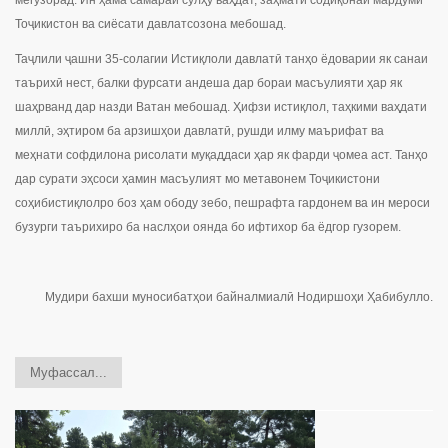
мегузорад. Ин ҳама самараи сулҳу ваҳдат, заҳмати содиқонаи мардуми
Тоҷикистон ва сиёсати давлатсозона мебошад.
Таҷлили ҷашни 35-солагии Истиқлоли давлатӣ танҳо ёдоварии як санаи
таърихӣ нест, балки фурсати андеша дар бораи масъулияти ҳар як
шаҳрванд дар назди Ватан мебошад. Ҳифзи истиқлол, таҳкими ваҳдати
миллӣ, эҳтиром ба арзишҳои давлатӣ, рушди илму маърифат ва
меҳнати софдилона рисолати муқаддаси ҳар як фарди ҷомеа аст. Танҳо
дар сурати эҳсоси ҳамин масъулият мо метавонем Тоҷикистони
соҳибистиқлолро боз ҳам ободу зебо, пешрафта гардонем ва ин мероси
бузурги таърихиро ба наслҳои оянда бо ифтихор ба ёдгор гузорем.
Мудири бахши муносибатҳои байналмиалӣ Нодиршоҳи Ҳабибулло.
Муфассал...