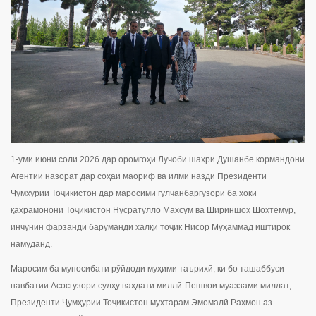
1-уми июни соли 2026 дар оромгоҳи Лучоби шаҳри Душанбе кормандони
Агентии назорат дар соҳаи маориф ва илми назди Президенти
Ҷумҳурии Тоҷикистон дар маросими гулчанбаргузорӣ ба хоки
қаҳрамонони Тоҷикистон Нусратулло Махсум ва Шириншоҳ Шоҳтемур,
инчунин фарзанди барӯманди халқи тоҷик Нисор Муҳаммад иштирок
намуданд.
Маросим ба муносибати рӯйдоди муҳими таърихӣ, ки бо ташаббуси
навбатии Асосгузори сулҳу ваҳдати миллӣ-Пешвои муаззами миллат,
Президенти Ҷумҳурии Тоҷикистон муҳтарам Эмомалӣ Раҳмон аз