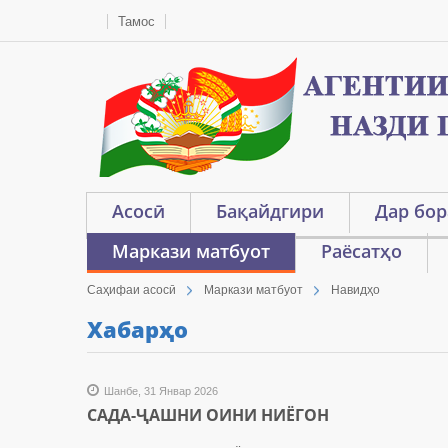
Тамос
Асосӣ
Бақайдгири
Дар бор
Маркази матбуот
Раёсатҳо
Саҳифаи асосӣ
Маркази матбуот
Навидҳо
Хабарҳо
Шанбе, 31 Январ 2026
САДА-ҶАШНИ ОИНИ НИЁГОН