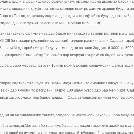
оламшумули аҷдоди худ онро соҳибӣ кунем, омӯзем, идома диҳем ва барои на
 мо «пиндори нек, гуфтори нек ва кирдори нек»-ро ҳамчун арзиши бузурги и
 Сада ва Тиргон, ки таҷассумгари андешаҳои инсондӯстӣ ва бузургдошти таб
зидаанд, асоси ҳувият ва асолати мо – тоҷикон мебошанд”
ти ғазнавиёну салҷуқиён ва дар баъзе минтақаҳо то замони истилои муғул м
XII-XIII бо таъсири рӯҳониёни мутаассиб таҷлили расмии ҷашни Сада аз тар
ба оини Меҳргароӣ (Митроӣ) дуруст меояд, ки аз оини Зардуштӣ 3000-то 500
ни ҳукмронии Сомониёну Ғазнавиён дар асарҳои таърихӣ ва бадеӣ, махсусан 
од ба шумор меравад, ки рӯзи 10-уми моҳи Баҳмани солшумории шамсӣ ҷашн
умораи сад гирифта шуда, аз 10-уми моҳи Баҳман то омадани Наврӯз 50 шабу
ва он дар якҷоягӣ то расидани Наврӯз 100 шабу рӯзро дар бар мегирифт. Са
аърихи ҳазорсолаҳо пеш бармегардад. Сада аз ҷашнҳои миллии мост ва руҳи
, ки он ба зиндашавии табиат, омодагӣ ба кишту кори баҳорӣ ишора мекунад
исбат медиҳад.Метавон бо таваҷҷуҳ ба сарчашмаҳои таърихию адабӣ ва муҳ
унофаринӣ ва рушду ривоҷи ҳунарҳои саноатӣ, рӯшангарӣ ва кишоварзиву чор