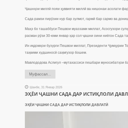
Ҷашнҳои миллӣ пояи ҳуввияти миллӣ ва нишонаи асолати фар
Сада рамзи пирӯзии нур бар зулмот, гармӣ бар сармо ва дони
Маҳз бо ташаббуси Пешвои муаззами миллат, Асосгузори сулҳ
расман рӯзи 30-юми январ ҳар сол ҷашни оини ниёгон Сада та
Ин иқдомҳои бузурги Пешвои миллат, Президенти Ҷумҳурии То
таҳкими худшиносӣ саҳмгузор бошем.
Мавлододова Аслигул –мутахассиси пешбари муносибатҳои ба
Муфассал...
Шанбе, 31 Январ 2026
ЭҲЁИ ҶАШНИ САДА ДАР ИСТИҚЛОЛИ ДАВ
ЭҲЁИ ҶАШНИ САДА ДАР ИСТИҚЛОЛИ ДАВЛАТӢ