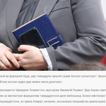
онӣ ва фарҳангӣ буда, дар тамаддуни ҷаҳонӣ саҳми босазо гузоштааст. Ҷашн
гоҳи хоссаи худро дар ҷомеа нигоҳ доштааст .
резиденти Ҷумҳурии Тоҷикистон, муҳтарам Эмомалӣ Раҳмон “Дар бораи самтҳ
н яке аз миллатҳои фарҳангиву тамаддунсози дунё мебошанд. Боиси ифтихори 
и башардӯстона, аз ҷумла Наврӯз, инчунин, анъанаҳои пешрафтаи давлатдорӣ