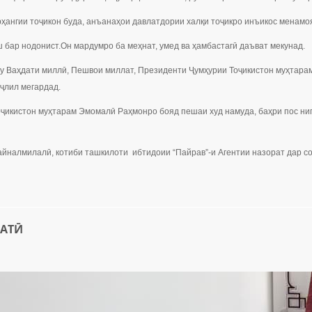
ҳангии тоҷикон буда, анъанаҳои давлатдории халқи тоҷикро инъикос менамо
ш бар нодонист.Он мардумро ба меҳнат, умед ва ҳамбастагӣ даъват мекунад.
у Ваҳдати миллӣ, Пешвои миллат, Президенти Ҷумҳурии Тоҷикистон муҳтара
ҷлил мегардад.
ҷикистон муҳтарам Эмомалӣ Раҳмонро бояд пешаи худ намуда, баҳри пос ниг
йналмилалӣ, котиби ташкилоти ибтидоии “Пайрав”-и Агентии назорат дар с
ЛАТӢ