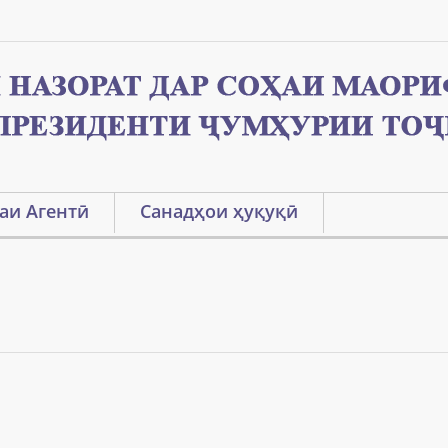
аи Агентӣ
Санадҳои ҳуқуқӣ