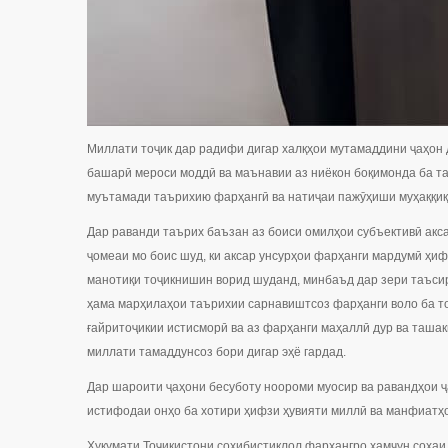
Миллати тоҷик дар радифи дигар халқҳои мутамаддини ҷаҳон 
башарӣ мероси моддӣ ва маънавии аз ниёкон боқимонда ба т
муътамади таърихию фарҳангӣ ва натиҷаи пажӯҳиши муҳаққиқ
Дар раванди таърих баъзан аз боиси омилҳои субъективӣ акс
ҷомеаи мо боис шуд, ки аксар унсурҳои фарҳанги мардумӣ ҳиф
манотиқи тоҷикнишин ворид шуданд, минбаъд дар зери таъсир
ҳама марҳилаҳои таърихии сарнавиштсоз фарҳанги воло ба то
ғайритоҷикии истисморӣ ва аз фарҳанги маҳаллӣ дур ва ташак
миллати тамаддунсоз бори дигар эҳё гардад.
Дар шароити ҷаҳони бесуботу ноороми муосир ва равандҳои 
истифодаи онҳо ба хотири ҳифзи ҳувияти миллӣ ва манфиатҳо
Ҳукумати Тоҷикистони соҳибистиқлол фарҳангро ҳамчун соҳаи