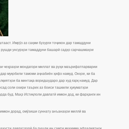
тааст. Имрӯз аз саҳми бузурги тоҷикон дар тамаддуни
ар рушди унсурҳои тамаддуни башарӣ садҳо сарчашмаҳои
иши чеҳраҳои мондагори миллат ва руҳи маърифатпарварии
 дар муқобили тамоми аҷнабиён ҳифз намуд. Онҳое, ки ба
лқиятҳои ба минтақа воридшударо дар худ ғарқ намуд. Дар
есад соли охири таърих аз боиси ташкили ҳукуматҳои
рда буд. Маҳз Истиқлоли давлатӣ имкон дод, ки фарҳанги ин
имкон дорад, омӯзиши суннату анъанаҳои миллӣ ва
 нахусти давлатдорӣ ба рушди ин самти муҳимму афзалиятнок