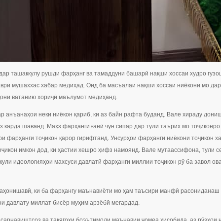
дар ташаккулу рушди фарҳанг ва тамаддуни башарӣ нақши хоссаи худро гузош
аври мушаххас хабар медиҳад. Оид ба масъалаи нақши хоссаи ниёкони мо д
они ватанию хориҷӣ маълумот медиҳанд.
ар анъанаҳои неки ниёкон қариб, ки аз байн рафта буданд. Вале хираду дон
з карда шаванд. Маҳз фарҳанги ғанӣ чун сипар дар тули таърих мо тоҷиконро
и фарҳанги тоҷикон қарор гирифтанд. Унсурҳои фарҳанги ниёкони тоҷикон ха
ҷикон имкон дод, ки ҳастии хешро ҳифз намоянд. Вале мутаассифона, тули с
кули идеологияҳои махсуси давлатӣ фарҳанги миллии тоҷикон рӯ ба завол ова
ҷаҳонишавӣ, ки ба фарҳангу маънавиёти мо ҳам таъсири манфӣ расониданаш 
и давлату миллат бисёр муҳим арзёбӣ мегардад.
 сарнавиштсоз ва такягоҳи боэътимоди маънавии ҷомеа ҳисобида, аз рӯзҳои