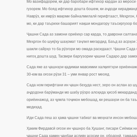
Мо вазифадорем, ки дар баробари ифтихор кардан аз мероси 
гузорем. Мо бояд ифтихор дошта бошем, ки аҷдоди хирадманди
Наврӯз, ки имрӯз мақоми байналмилалӣ гирифтааст, Меҳргон,
мо, ки дар таърихи башарият нақши мондагору таъсиргузор бо
Ҷашни Сада аз замони ориёиҳо сар карда, то даврони салтана
Меҳргон бо шукӯҳу шаҳомат таҷлил мегардид. Баъд аз асрҳои 
шакли сайрҳо то ба рӯзгори мо омада расидааст. Ҷашни Сада 
нигоҳ дошта шуд. Тасвири баргузории ҷашни Садаро дар замо
Сада яке аз ҷашнҳои қадимаи мавсимии халқиятҳои ориёинаж
30-юм ва оғози рӯзи 31 – уми январ рост меояд.
Сада ном гирифтани ин ҷашн беҳуда нест, зеро он аслан аз ш
аҷдодони барӯманди мо шабу рӯзро алоҳида ҳисоб мекарданд 
ориёинажод, аз ҷумла тоҷикон мебошад, ки решаҳои он ба т
медиҳад.
Иди Сада пеш аз ҳама ҷашни табиат ва меҳнати инсон мебошад
Ҳаким Фирдавсӣ оғози ин ҷашнро ба Ҳушанг, писари Сиёмак н
ҷашни Сада ҳамин ҷанбаи асливу асосии он, ободонӣ, тамадд