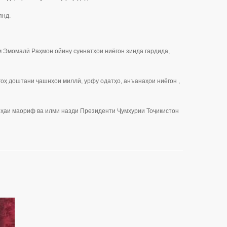
янд.
м Эмомалӣ Раҳмон ойину суннатҳои ниёгон зинда гардида,
оҳ доштани ҷашнҳои миллӣ, урфу одатҳо, анъанаҳои ниёгон ,
оҳаи маориф ва илми назди Президенти Ҷумҳурии Тоҷикистон