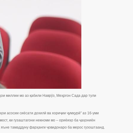
ҳои миллии мо аз қабили Наврӯз, Меҳргон Сада дар тули
ои асосии сиёсати дохилӣ ва хориҷии ҷумҳурӣ” аз 16-уми
мост, ки гузаштагони некноми мо – ориёиҳо ба ҷаҳониён
, яъне тамаддуну фарҳанги ҷовидонаро ба мерос гузоштаанд.