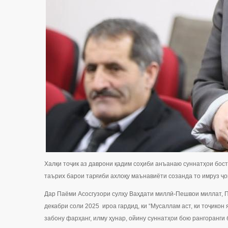
Халқи тоҷик аз даврони қадим соҳиби анъанаю суннатҳои бост
таърих барои тарғиби ахлоқу маънавиёти созанда то имруз ҷой
Дар Паёми Асосгузори сулҳу Ваҳдати миллӣ-Пешвои миллат, П
декабри соли 2025 ироа гардид, ки “Мусаллам аст, ки тоҷико
забону фарҳанг, илму ҳунар, ойину суннатҳои бою рангоранг