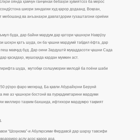
слҳои оянда ҳамчун ганҷинаи бебаҳои ҳувиятсоз ба мерос
нсондӯстона шиори зиндагии худ қарор додаанд. Воқеан,
иат мебошанд ва анъанаҳои давлатдории гузаштагони ориёии
аъмул буда, дар байни мардум дар қатори ҷашнҳои Наврӯзу
афи шоҳон қатъ шуда, он ба ҷашни мардумӣ табдил ёфта, дар
0 пеш мавҷуд буд. Дар оини Зардуштӣ муқаддасоти ҷашни Сада
дар қасидаҳо, мушоҳида кардан мумкин аст.
 гирифта шуда, мутобқи солшумории милодӣ ба поёни шаби
 50 рӯзро фаро мегирад. Ба қавли Абурайҳони Берунӣ
да яке аз ҷашнҳои бостонӣ ва пурқадимтарини мардуми
яи миллиро таҳким бахшида, ифтихори мардумро тақвият
.
тавои “Шоҳнома”-и Абулқосими Фирдавсӣ дар шарҳу тавсифи
водориро аслу асос қарор дод.