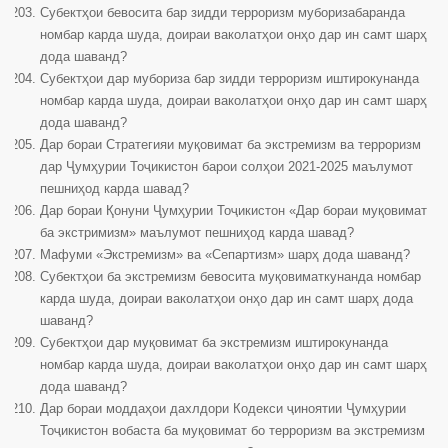
Субектҳои бевосита бар зидди терроризм муборизабаранда
номбар карда шуда, доираи ваколатҳои онҳо дар ин самт шарҳ
дода шаванд?
Субектҳои дар мубориза бар зидди терроризм иштирокунанда
номбар карда шуда, доираи ваколатҳои онҳо дар ин самт шарҳ
дода шаванд?
Дар бораи Стратегияи муқовимат ба экстремизм ва терроризм
дар Ҷумҳурии Тоҷикистон барои солҳои 2021-2025 маълумот
пешниҳод карда шавад?
Дар бораи Қонуни Ҷумҳурии Тоҷикистон «Дар бораи муқовимат
ба экстримизм» маълумот пешниҳод карда шавад?
Мафуми «Экстремизм» ва «Сепартизм» шарҳ дода шаванд?
Субектҳои ба экстремизм бевосита муқовиматкунанда номбар
карда шуда, доираи ваколатҳои онҳо дар ин самт шарҳ дода
шаванд?
Субектҳои дар муқовимат ба экстремизм иштирокунанда
номбар карда шуда, доираи ваколатҳои онҳо дар ин самт шарҳ
дода шаванд?
Дар бораи моддаҳои дахлдори Кодекси ҷиноятии Ҷумҳурии
Тоҷикистон вобаста ба муқовимат бо терроризм ва экстремизм