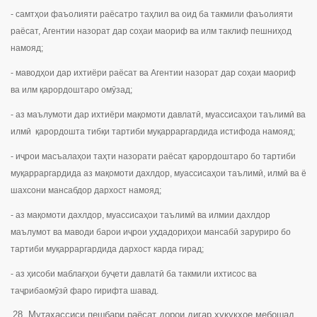
- самтҳои фаъолияти раёсатро таҳлил ва оид ба такмили фаъолияти
раёсат, Агентии назорат дар соҳаи маориф ва илм таклиф пешниҳод
намояд;
- маводҳои дар ихтиёри раёсат ва Агентии назорат дар соҳаи маориф
ва илм қарордоштаро омӯзад;
- аз маълумоти дар ихтиёри мақомоти давлатӣ, муассисаҳои таълимӣ ва
илмӣ қарордошта тибқи тартиби муқарраргардида истифода намояд;
- иҷрои масъалаҳои таҳти назорати раёсат қарордоштаро бо тартиби
муқарраргардида аз мақомоти дахлдор, муассисаҳои таълимӣ, илмӣ ва ё
шахсони мансабдор дархост намояд;
- аз мақомоти дахлдор, муассисаҳои таълимӣ ва илмии дахлдор
маълумот ва маводи барои иҷрои уҳдадориҳои мансабӣ заруриро бо
тартиби муқарраргардида дархост карда гирад;
- аз ҳисоби маблағҳои буҷети давлатӣ ба такмили ихтисос ва
таҷрибаомӯзӣ фаро гирифта шавад.
Мутахассиси пешбари раёсат дорои дигар ҳуқуқҳое мебошад,