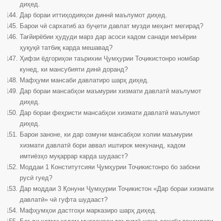
диҳед.
Дар бораи иттиҳодияҳои диннӣ маълумот диҳед.
Барои чӣ сархатиб аз буҷети давлат музди меҳант мегирад?
Тағйирёбии ҳудуди марз дар асоси кадом санади меъёрии
ҳуқуқӣ татбиқ карда мешавад?
Ҳифзи ёдгориҳои таърихии Ҷумҳурии Тоҷикистонро номбар
кунед, ки мансубияти динӣ доранд?
Мафҳуми мансаби давлатиро шарҳ диҳед.
Дар бораи мансабҳои маъмурии хизмати давлатӣ маълумот
диҳед.
Дар бораи феҳристи мансабҳои хизмати давлатӣ маълумот
диҳед.
Барои заноне, ки дар озмуни мансабҳои холии маъмурии
хизмати давлатӣ бори аввал иштирок мекунанд, кадом
имтиёзҳо муқаррар карда шудааст?
Моддаи 1 Конститутсияи Ҷумҳурии Тоҷикистонро бо забони
русӣ гуед?
Дар моддаи 3 Қонуни Ҷумҳурии Тоҷикистон «Дар бораи хизмати
давлатӣ» чӣ гуфта шудааст?
Мафҳумҳои дастгоҳи марказиро шарҳ диҳед.