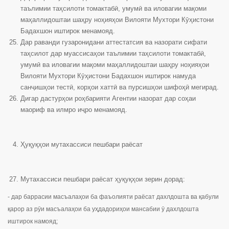
таълимии таҳсилоти томактабӣ, умумӣ ва иловагии мақоми
маҳаллидоштаи шаҳру ноҳияҳои Вилояти Мухтори Кӯҳистони
Бадахшон иштирок менамояд.
Дар раванди гузаронидани аттестатсия ва назорати сифати
таҳсилот дар муассисаҳои таълимии таҳсилоти томактабӣ,
умумӣ ва иловагии мақоми маҳаллидоштаи шаҳру ноҳияҳои
Вилояти Мухтори Кӯҳистони Бадахшон иштирок намуда
санҷишҳои тестӣ, корҳои хаттӣ ва пурсишҳои шифоҳӣ мегирад.
Дигар дастурҳои роҳбарияти Агентии назорат дар соҳаи
маориф ва илмро иҷро менамояд.
Ҳуқуқҳои мутахассиси пешбари раёсат
Мутахассиси пешбари раёсат ҳуқуқҳои зерин дорад:
- дар баррасии масъалаҳои ба фаъолияти раёсат дахлдошта ва қабули
қарор аз рӯи масъалаҳои ба уҳдадориҳои мансабии ӯ дахлдошта
иштирок намояд;