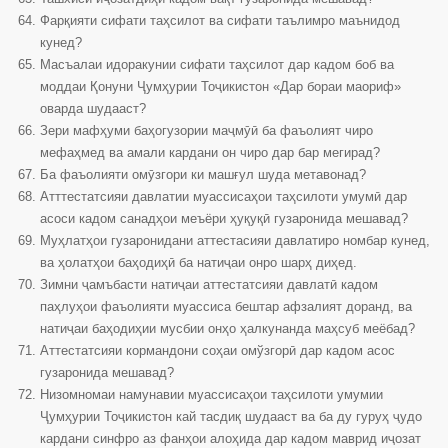
Фарқияти сифати таҳсилот ва сифати таълимро маънидод
кунед?
Масъалаи идоракунии сифати таҳсилот дар кадом боб ва
моддаи Қонуни Ҷумҳурии Тоҷикистон «Дар бораи маориф»
оварда шудааст?
Зери мафҳуми баҳогузории маҷмӯӣ ба фаъолият чиро
мефаҳмед ва амали кардани он чиро дар бар мегирад?
Ба фаъолияти омӯзгори ки машғул шуда метавонад?
Атттестатсияи давлатии муассисаҳои таҳсилоти умумӣ дар
асоси кадом санадҳои меъёри ҳуқуқӣ гузаронида мешавад?
Муҳлатҳои гузаронидани аттестасияи давлатиро номбар кунед,
ва ҳолатҳои баҳодиҳӣ ба натиҷаи онро шарҳ диҳед.
Зимни ҷамъбасти натиҷаи аттестатсияи давлатӣ кадом
паҳлуҳои фаъолияти муассиса бештар афзалият доранд, ва
натиҷаи баҳодиҳии мусбии онҳо ҳалкунанда маҳсуб меёбад?
Аттестатсияи кормандони соҳаи омўзгорӣ дар кадом асос
гузаронида мешавад?
Низомномаи намунавии муассисаҳои таҳсилоти умумии
Ҷумҳурии Тоҷикистон кай тасдиқ шудааст ва ба ду гуруҳ ҷудо
кардани синфро аз фанҳои алоҳида дар кадом маврид иҷозат