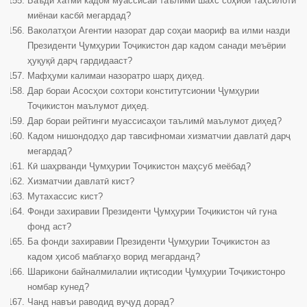
Баъди хатми кадом муассисаи таълимӣ шахс соҳиби таҳсилоти
миёнаи касбӣ мегардад?
Ваколатҳои Агентии назорат дар соҳаи маориф ва илми назди
Президенти Ҷумҳурии Тоҷикистон дар кадом санади меъёрии
ҳуқуқӣ дарҷ гардидааст?
Мафҳуми калимаи назоратро шарҳ диҳед.
Дар бораи Асосҳои сохтори конститутсионии Ҷумҳурии
Тоҷикистон маълумот диҳед.
Дар бораи рейтинги муассисаҳои таълимӣ маълумот диҳед?
Кадом нишондодҳо дар тавсифномаи хизматчии давлатӣ дарҷ
мегардад?
Кӣ шаҳрванди Ҷумҳурии Тоҷикистон маҳсуб меёбад?
Хизматчии давлатӣ кист?
Мутахассис кист?
Фонди захиравии Президенти Ҷумҳурии Тоҷикистон чӣ гуна
фонд аст?
Ба фонди захиравии Президенти Ҷумҳурии Тоҷикистон аз
кадом ҳисоб маблағҳо ворид мегарданд?
Шарикони байналмилалии иқтисодии Ҷумҳурии Тоҷикистонро
номбар кунед?
Чанд навъи раводид вуҷуд дорад?