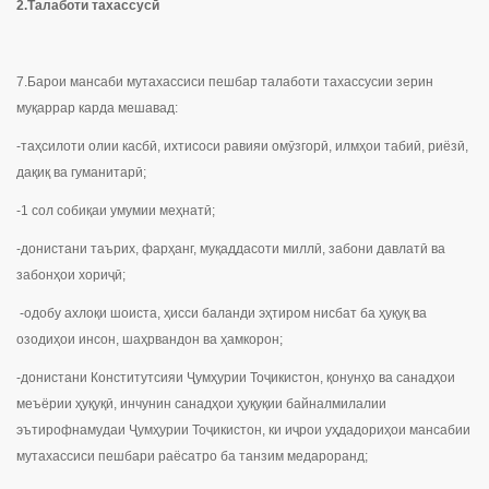
2.Талаботи тахассусӣ
7.Барои мансаби мутахассиси пешбар талаботи тахассусии зерин
муқаррар карда мешавад:
-таҳсилоти олии касбӣ, ихтисоси равияи омӯзгорӣ, илмҳои табиӣ, риёзӣ,
дақиқ ва гуманитарӣ;
-1 сол собиқаи умумии меҳнатӣ;
-донистани таърих, фарҳанг, муқаддасоти миллӣ, забони давлатӣ ва
забонҳои хориҷӣ;
-одобу ахлоқи шоиста, ҳисси баланди эҳтиром нисбат ба ҳуқуқ ва
озодиҳои инсон, шаҳрвандон ва ҳамкорон;
-донистани Конститутсияи Ҷумҳурии Тоҷикистон, қонунҳо ва санадҳои
меъёрии ҳуқуқӣ, инчунин санадҳои ҳуқуқии байналмилалии
эътирофнамудаи Ҷумҳурии Тоҷикистон, ки иҷрои уҳдадориҳои мансабии
мутахассиси пешбари раёсатро ба танзим медароранд;