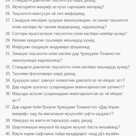
Стандарти давлатии таҳсилотро шарҳ диҳед.
Иқтисодиёти маориф аз куҷо сарчашма мегирад?
Таҳсилоти махсусро чӣ хел мефаҳмед.
Санадҳои меъёрии ҳуқуқии амалкунандае, ки зинаи таҳсилоти
олии касбиро ба танзим медароранд, кадомҳоянд?
Сохтори муассисаҳои таҳсилоти олии касбиро номбар кунед?
Низоми кредитии таълимро маънидод кунед.
Мафҳуми озодиҳои академиро фаҳмонед.
Зинаҳои таҳсилоти олии касбии дар Ҷумҳурии Тоҷикистон
амалкунанда кадомҳоянд?
Стандарти давлатии таҳсилоти олии касбиро маънидод кунед?
Таълими фосилавиро шарҳ диҳед.
Ҳуқуқҳои шахс ҳамчун хизматчии давлатӣ аз чӣ иборат аст?
Дар кадом ҳолатҳо гузаронидани инвентаризатсия ҳатмист?
Мақсади асосии гузаронидани инветаризатсия аз чӣ иборат
аст?
Дар кадом боби Қонуни Ҷумҳурии Тоҷикистон «Дар бораи
маориф» оид ба масалаҳои муҳосибӣ гуфта шудааст?
Намудҳо ва вакти истироҳатро шарҳ диҳед.
Шартномаҳои меҳнатӣ ба кадом муҳлат баста мешаванд?
Вақти кории хафтаина тибқи муқаррарот чанд рўз муайян