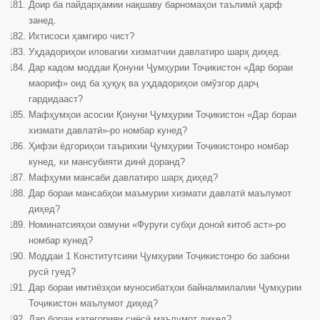
Доир ба пайдарҳамии нақшаву барномаҳои таълимӣ ҳарф
занед.
Ихтисоси ҳамгиро чист?
Уҳдадориҳои иловагии хизматчии давлатиро шарҳ диҳед.
Дар кадом моддаи Қонуни Ҷумҳурии Тоҷикистон «Дар бораи
маориф» оид ба ҳуқуқ ва уҳдадориҳои омўзгор дарҷ
гардидааст?
Мафҳумҳои асосии Қонуни Ҷумҳурии Тоҷикистон «Дар бораи
хизмати давлатӣ»-ро номбар кунед?
Ҳифзи ёдгориҳои таърихии Ҷумҳурии Тоҷикистонро номбар
кунед, ки мансубияти динӣ доранд?
Мафҳуми мансаби давлатиро шарҳ диҳед?
Дар бораи мансабҳои маъмурии хизмати давлатӣ маълумот
диҳед?
Номинатсияҳои озмуни «Фуруғи субҳи доноӣ китоб аст»-ро
номбар кунед?
Моддаи 1 Конститутсияи Ҷумҳурии Тоҷикистонро бо забони
русӣ гуед?
Дар бораи имтиёзҳои муносибатҳои байналмилалии Ҷумҳурии
Тоҷикистон маълумот диҳед?
Дар бораи категорияи сиёсӣ маълумот диҳед?