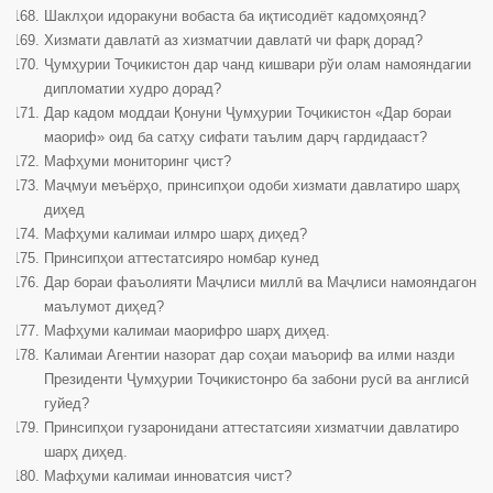
Шаклҳои идоракуни вобаста ба иқтисодиёт кадомҳоянд?
Хизмати давлатӣ аз хизматчии давлатӣ чи фарқ дорад?
Ҷумҳурии Тоҷикистон дар чанд кишвари рўи олам намояндагии
дипломатии худро дорад?
Дар кадом моддаи Қонуни Ҷумҳурии Тоҷикистон «Дар бораи
маориф» оид ба сатҳу сифати таълим дарҷ гардидааст?
Мафҳуми мониторинг ҷист?
Маҷмуи меъёрҳо, принсипҳои одоби хизмати давлатиро шарҳ
диҳед
Мафҳуми калимаи илмро шарҳ диҳед?
Принсипҳои аттестатсияро номбар кунед
Дар бораи фаъолияти Маҷлиси миллӣ ва Маҷлиси намояндагон
маълумот диҳед?
Мафҳуми калимаи маорифро шарҳ диҳед.
Калимаи Агентии назорат дар соҳаи маъориф ва илми назди
Президенти Ҷумҳурии Тоҷикистонро ба забони русӣ ва англисӣ
гуйед?
Принсипҳои гузаронидани аттестатсияи хизматчии давлатиро
шарҳ диҳед.
Мафҳуми калимаи инноватсия чист?