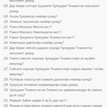
маълумот диҳед.
Дар бораи сохтори Ҳукумати Ҷумҳурии Тоҷикистон маълумот
диҳед.
Аъзои Ҳукуматро номбар кунед?
Зинаҳои таҳсилотро номбар кунед?
Раиси Маҷлиси Милли кист?
Раиси Маҷлиси Намояндагон кист?
Раиси Ҳукумати Ҷумҳурии Тоҷикистон кист?
Кумитаҳои давлатиро номбар кунед?
Дар бораи сиёсати дарҳои кушоди Ҷумҳурии Тоҷикистон
маълумот диҳед.
Самти сиёсати хориҷии Ҷумҳурии Тоҷикистонро ки муайян
мекунад?
Сиёсати хориҷии Ҷумҳурии Тоҷикистонро кадом мақомот татбиқ
мекунад?
Рутбаҳои тахассусии хизмати давлатиро номбар кунед?
Ҳуқуқҳои иҷтимоии шаҳрвандонро шарҳ диҳед.
Ҷумҳурии Тоҷикистон ва Тоҷикистон ҳаммаънояндро бо забони
русӣ гуед?
Фарқият байни ҳарфи А ва Б дар чист?
Феҳристи мансабҳои хизмати давлатӣ дар асоси кадом санади