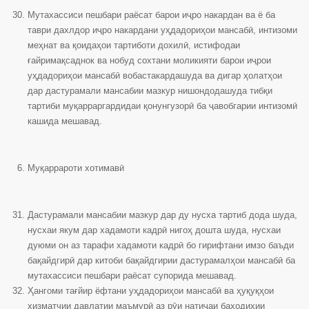
Мутахассиси пешбари раёсат барои иҷро накардан ва ё ба
таври дахлдор иҷро накардани уҳдадориҳои мансабӣ, интизоми
меҳнат ва қоидаҳои тартиботи дохилӣ, истифодаи
ғайримақсаднок ва нобуд сохтани моликияти барои иҷрои
уҳдадориҳои мансабӣ вобастакардашуда ва дигар ҳолатҳои
дар дастурамали мансабии мазкур нишондодашуда тибқи
тартиби муқарраргардидаи қонунгузорӣ ба ҷавобгарии интизомӣ
кашида мешавад.
Муқаррароти хотимавӣ
Дастурамали мансабии мазкур дар ду нусха тартиб дода шуда,
нусхаи якум дар хадамоти кадрӣ нигоҳ дошта шуда, нусхаи
дуюми он аз тарафи хадамоти кадрӣ бо гирифтани имзо баъди
бақайдгирӣ дар китоби бақайдгирии дастурамалҳои мансабӣ ба
мутахассиси пешбари раёсат супорида мешавад.
Ҳангоми тағйир ёфтани уҳдадориҳои мансабӣ ва ҳуқуқҳои
хизматчии давлатии маъмурӣ аз рӯи натиҷаи баҳодиҳии