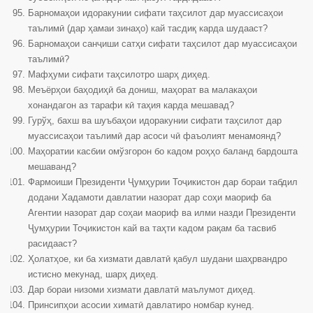
Барномаҳои идоракунии сифати таҳсилот дар муассисаҳои
таълимӣ (дар ҳамаи зинаҳо) кай тасдиқ карда шудааст?
Барномаҳои санҷиши сатҳи сифати таҳсилот дар муассисаҳои
таълимӣ?
Мафҳуми сифати таҳсилотро шарҳ диҳед.
Меъёрҳои баҳодиҳӣ ба дониш, маҳорат ва малакаҳои
хонандагон аз тарафи кӣ таҳия карда мешавад?
Гурўҳ, бахш ва шуъбаҳои идоракунии сифати таҳсилот дар
муассисаҳои таълимӣ дар асоси чӣ фаъолият менамоянд?
Маҳоратии касбии омўзгорон бо кадом роҳҳо баланд бардошта
мешаванд?
Фармоиши Президенти Ҷумҳурии Тоҷикистон дар бораи табдил
додани Хадамоти давлатии назорат дар соҳи маориф ба
Агентии назорат дар соҳаи маориф ва илми назди Президенти
Ҷумҳурии Тоҷикистон кай ва таҳти кадом рақам ба тасвиб
расидааст?
Ҳолатҳое, ки ба хизмати давлатӣ қабул шудани шаҳрвандро
истисно мекунад, шарҳ диҳед.
Дар бораи низоми хизмати давлатӣ маълумот диҳед.
Принсипҳои асосии химатӣ давлатиро номбар кунед.