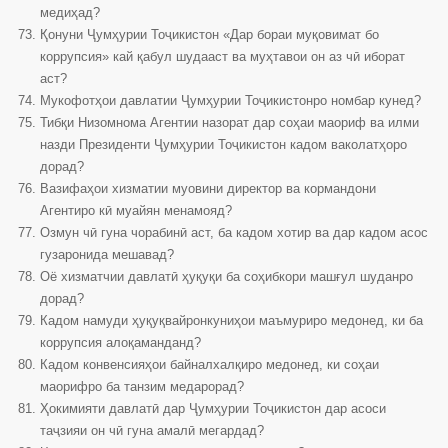
медиҳад?
Қонуни Ҷумҳурии Тоҷикистон «Дар бораи муқовимат бо
коррупсия» кай қабул шудааст ва муҳтавои он аз чӣ иборат
аст?
Мукофотҳои давлатии Ҷумҳурии Тоҷикистонро номбар кунед?
Тибқи Низомнома Агентии назорат дар соҳаи маориф ва илми
назди Президенти Ҷумҳурии Тоҷикистон кадом ваколатҳоро
дорад?
Вазифаҳои хизматии муовини директор ва кормандони
Агентиро кӣ муайян менамояд?
Озмун чӣ гуна чорабинӣ аст, ба кадом хотир ва дар кадом асос
гузаронида мешавад?
Оё хизматчии давлатӣ ҳуқуқи ба соҳибкори машғул шуданро
дорад?
Кадом намуди ҳуқуқвайронкуниҳои маъмуриро медонед, ки ба
коррупсия алоқаманданд?
Кадом конвенсияҳои байналхалқиро медонед, ки соҳаи
маорифро ба танзим медарорад?
Ҳокимияти давлатӣ дар Ҷумҳурии Тоҷикистон дар асоси
таҷзияи он чӣ гуна амалӣ мегардад?