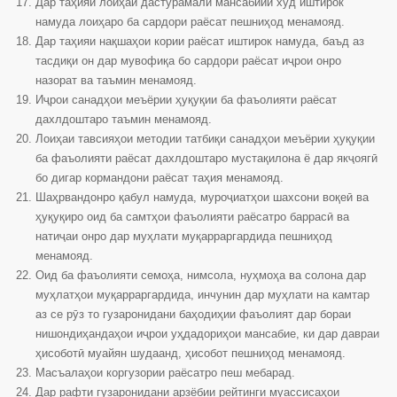
Дар таҳияи лоиҳаи дастурамали мансабиии худ иштирок
намуда лоиҳаро ба сардори раёсат пешниҳод менамояд.
Дар таҳияи нақшаҳои кории раёсат иштирок намуда, баъд аз
тасдиқи он дар мувофиқа бо сардори раёсат иҷрои онро
назорат ва таъмин менамояд.
Иҷрои санадҳои меъёрии ҳуқуқии ба фаъолияти раёсат
дахлдоштаро таъмин менамояд.
Лоиҳаи тавсияҳои методии татбиқи санадҳои меъёрии ҳуқуқии
ба фаъолияти раёсат дахлдоштаро мустақилона ё дар якҷоягӣ
бо дигар кормандони раёсат таҳия менамояд.
Шаҳрвандонро қабул намуда, муроҷиатҳои шахсони воқеӣ ва
ҳуқуқиро оид ба самтҳои фаъолияти раёсатро баррасӣ ва
натиҷаи онро дар муҳлати муқарраргардида пешниҳод
менамояд.
Оид ба фаъолияти семоҳа, нимсола, нуҳмоҳа ва солона дар
муҳлатҳои муқарраргардида, инчунин дар муҳлати на камтар
аз се рӯз то гузаронидани баҳодиҳии фаъолият дар бораи
нишондиҳандаҳои иҷрои уҳдадориҳои мансабие, ки дар давраи
ҳисоботӣ муайян шудаанд, ҳисобот пешниҳод менамояд.
Масъалаҳои коргузории раёсатро пеш мебарад.
Дар рафти гузаронидани арзёбии рейтинги муассисаҳои