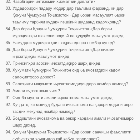
Ҷавобгарии интизомии хизматчии давлатӣ?
Уҳдадориҳои падару модар дар таълими фарзанд, ки дар
Қонуни Ҷумҳурии Тоҷикистон «Дар бораи масъулият барои
таълиму тарбияи кудак» пешбинӣ шудаанд кадомҳоянд?
Дар бораи Қонуни Ҷумҳурии Тоҷикистон «Дар бораи
муроҷиатҳои шахсони воқеъӣ ва ҳуқуқӣ» маълумот диҳед.
Намудҳои муроҷиатҳои шаҳрвандонро номбар кунед?
Дар бораи Қонуни Ҷумҳурии Тоҷикистон «Дар низоми
иҷозатдиҳӣ» маълумот диҳед.
Принсипҳои асосии иҷозатдиҳиро шарҳ диҳед.
Ҳукумати Ҷумҳурии Тоҷикитон оид ба иҷозатдиҳӣ кадом
салоҳиятҳоро дорост?
Салоҳияти мақомоти иҷозатномадиҳандаро номбар намоед?
Амали иҷозатнома чист?
Оид ба муҳлати амали иҷозатнома маълумот диҳед.
Ҳуҷҷате, ки мавҷуд будани иҷозатнома ва қарори додани онро
тасдиқ мекунад номбар намоед?
Боздоштани иҷозатнома ва бекор кардани амали иҷозатномаро
шарҳ диҳед.
Қонуни Ҷумҳурии Тоҷикистон «Дар бораи санҷиши фаъолияти
субъектҳои хоҷагидор кай қабул гардидааст?