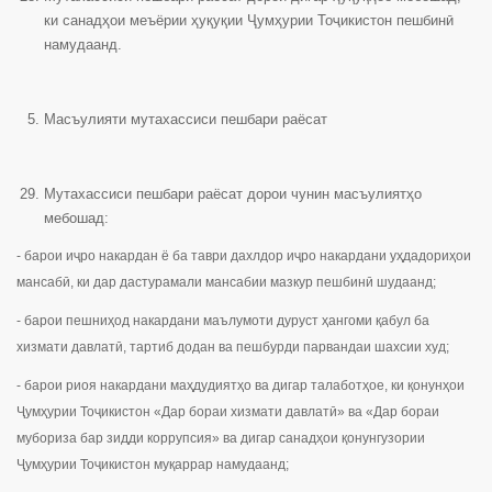
ки санадҳои меъёрии ҳуқуқии Ҷумҳурии Тоҷикистон пешбинӣ
намудаанд.
Масъулияти мутахассиси пешбари раёсат
Мутахассиси пешбари раёсат дорои чунин масъулиятҳо
мебошад:
- барои иҷро накардан ё ба таври дахлдор иҷро накардани уҳдадориҳои
мансабӣ, ки дар дастурамали мансабии мазкур пешбинӣ шудаанд;
- барои пешниҳод накардани маълумоти дуруст ҳангоми қабул ба
хизмати давлатӣ, тартиб додан ва пешбурди парвандаи шахсии худ;
- барои риоя накардани маҳдудиятҳо ва дигар талаботҳое, ки қонунҳои
Ҷумҳурии Тоҷикистон «Дар бораи хизмати давлатӣ» ва «Дар бораи
мубориза бар зидди коррупсия» ва дигар санадҳои қонунгузории
Ҷумҳурии Тоҷикистон муқаррар намудаанд;