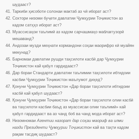
шудааст?
Таркиби ҳисоботи солонаи мактаб аз чӣ иборат аст?
Сохтори низоми буҷети давлатии Ҷумҳурии Тоҷикистон аз
кадом сатҳҳо иборат аст?
Муассисаҳои таълимӣ аз кадом сарчашмаҳо маблағгузорӣ
мешаванд?
Андозаи музди меҳнати кормандони соҳаи маорифро кӣ муайян
мекунад?
Барномаи давлатии рушди таҳсилоти касбӣ дар Ҷумҳурии
Тоҷикистон кай қабул гардидааст?
Дар бораи Стандарти давлатии таълимии таҳсилоти ибтидоии
касбии Ҷумҳурии Тоҷикистон маълумот диҳед?
Қонуни Ҷумҳурии Тоҷикистон «Дар бораи таҳсилоти ибтидоии
касбӣ кай қабул шудааст?
Қонуни Ҷумҳурии Тоҷикистон «Дар бораи таҳсилоти олии касбӣ
ва таҳсилоти касбии баъд аз муассисаи олии таълимӣ» кай
қабул гардидааст ва аз чанд боб ва чанд мода иборат аст?
Низомномаи
Агентии назорат дар соҳаи маориф ва илми
назди Президенти Ҷумҳурии Тоҷикистон
кай ва таҳти кадом
рақам тасдиқ шудааст?