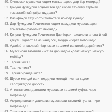
Оинномаи муассиса кадом масъалаҳоро дар бар мегирад?
Қонуни Ҷумҳурии Тоҷикистон дар бораи таълиму тарбияи
томактабӣ кай қабул шудааст?
Вазифаҳои таҳсилоти томактабӣ номбар кунед?
Дар Ҷумҳурии Тоҷикистон кадом намудҳои муассисаҳои
томактабӣ фаъолият мекунад?
Қонуни Ҷумҳурии Тоҷикистон Дар бораи таҳсилоти иловагӣ кай
қабул шудааст ва аз чанд боб, модда иборат мебошад?
Адабиёти таълимӣ, барномаи таълимӣ ва китоби дарсӣ чист?
Муассисаи таълимӣ чист ва дар кадом ҳолат махсус маҳсуб
меёбад?
Тарбия чист?
Таълим чист?
Тарбиягиранда кист?
Шурои методӣ ва иттиҳодияи методӣ чист ва кадом
салоҳиятҳоро дорост?
Аттестатсияи давлатии муассисаи таълимӣ гуфта, чиро
мефаҳмед.
Аккредитатсияи давлатии муассисаи таълимӣ гуфта, чиро
мефаҳмед?
Ташхиси иҷозатдиҳӣ кадом вақт гузаронида мешавад?