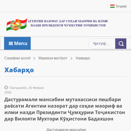
Тоҷикӣ
Menu
Саҳифаи асосӣ
Маркази матбуот
Навидҳо
Хабарҳо
Панҷшанбе, 26 Феврал
2026
Дастурамали мансабии мутахассиси пешбари
раёсати Агентии назорат дар соҳаи маориф ва
илми назди Президенти Ҷумҳурии Тоҷикистон
дар Вилояти Мухтори Кӯҳистони Бадахшон
Дастурамали мансабии