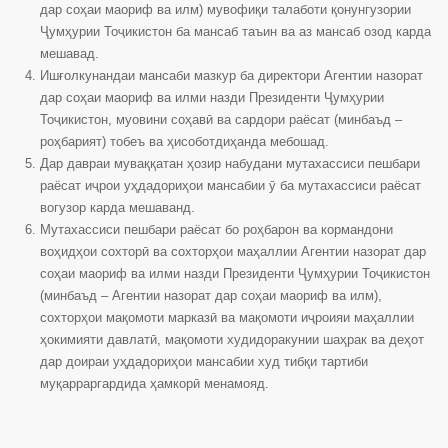
дар соҳаи маориф ва илм) мувофиқи талаботи қонунгузории
Ҷумҳурии Тоҷикистон ба мансаб таъин ва аз мансаб озод карда
мешавад.
Ишғолкунандаи мансаби мазкур ба директори Агентии назорат
дар соҳаи маориф ва илми назди Президенти Ҷумҳурии
Тоҷикистон, муовини соҳавӣ ва сардори раёсат (минбаъд –
роҳбарият) тобеъ ва ҳисоботдиҳанда мебошад.
Дар давраи муваққатан ҳозир набудани мутахассиси пешбари
раёсат иҷрои уҳдадориҳои мансабии ӯ ба мутахассиси раёсат
вогузор карда мешаванд.
Мутахассиси пешбари раёсат бо роҳбарон ва кормандони
воҳидҳои сохторӣ ва сохторҳои маҳаллии Агентии назорат дар
соҳаи маориф ва илми назди Президенти Ҷумҳурии Тоҷикистон
(минбаъд – Агентии назорат дар соҳаи маориф ва илм),
сохторҳои мақомоти марказӣ ва мақомоти иҷроияи маҳаллии
ҳокимияти давлатӣ, мақомоти худидоракунии шаҳрак ва деҳот
дар доираи уҳдадориҳои мансабии худ тибқи тартиби
муқарраргардида ҳамкорӣ менамояд.