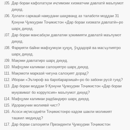
Дар бораи кафолатҳои иҷтимоии хизматчии давлатӣ маълумот
диҳед.
Ҳолати саркашӣ намудани шаҳрванд аз талаботи моддаи 31
Қонуни Ҷумҳурии Тоҷикистон «Дар бораи хизмати давлатӣ»-ро
шарҳ диҳед.
Дар бораи мансабҳои давлатии ҳокимияти давлатӣ маълумот
диҳед.
Фарқияти байни мафҳумҳои ҳуқуқ, ўҳдадорӣ ва масъулиятро
шарҳ диҳед.
Мақоми давлатиро шарҳ диҳед.
Мафҳуми калимаи салоҳиятро шарҳ диҳед.
Мақомоти марказӣ чигуна салоҳият дорад?
Ибораи «Эътироф ва баробарарзишӣ»-ро бо забони русӣ гуед?
Дар бораи моддаи 9 Қонуни Ҷумҳурии Тоҷикистон «Дар бораи
муқовимат бо коррупсия» маълумот диҳед?
Мафҳуми калимаи радбандиро шарҳ диҳед.
Идоракунии молиявӣ чист?
Асоси иқтисодиёти Тоҷикистонро кадом шакли моликият
ташкил медиҳад?
Дар бораи салоҳияти Президенти Ҷумҳурии Тоҷикистон