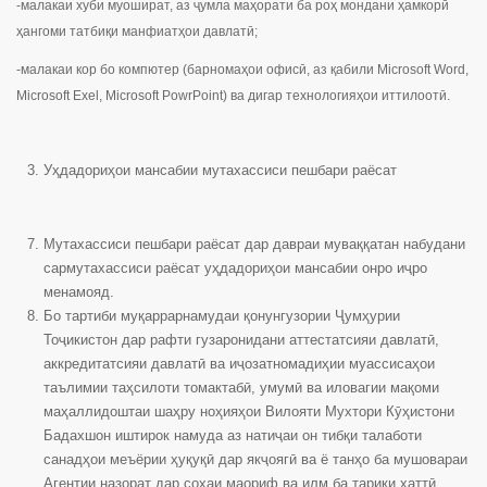
-малакаи хуби муошират, аз ҷумла маҳорати ба роҳ мондани ҳамкорӣ
ҳангоми татбиқи манфиатҳои давлатӣ;
-малакаи кор бо компютер (барномаҳои офисӣ, аз қабили Microsoft Word,
Microsoft Exel, Microsoft PowrPoint) ва дигар технологияҳои иттилоотӣ.
Уҳдадориҳои мансабии мутахассиси пешбари раёсат
Мутахассиси пешбари раёсат дар давраи муваққатан набудани
сармутахассиси раёсат уҳдадориҳои мансабии онро иҷро
менамояд.
Бо тартиби муқаррарнамудаи қонунгузории Ҷумҳурии
Тоҷикистон дар рафти гузаронидани аттестатсияи давлатӣ,
аккредитатсияи давлатӣ ва иҷозатномадиҳии муассисаҳои
таълимии таҳсилоти томактабӣ, умумӣ ва иловагии мақоми
маҳаллидоштаи шаҳру ноҳияҳои Вилояти Мухтори Кӯҳистони
Бадахшон иштирок намуда аз натиҷаи он тибқи талаботи
санадҳои меъёрии ҳуқуқӣ дар якҷоягӣ ва ё танҳо ба мушовараи
Агентии назорат дар соҳаи маориф ва илм ба тариқи хаттӣ