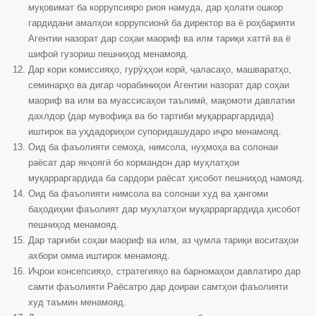
муқовимат ба коррупсияро риоя намуда, дар ҳолати ошкор
гардидани амалҳои коррупсионӣ ба директор ва ё роҳбарияти
Агентии назорат дар соҳаи маориф ва илм тариқи хаттӣ ва ё
шифоӣ гузориш пешниҳод менамояд.
Дар кори комиссияҳо, гурӯҳҳои корӣ, ҷаласаҳо, машваратҳо,
семинарҳо ва дигар чорабиниҳои Агентии назорат дар соҳаи
маориф ва илм ва муассисаҳои таълимӣ, мақомоти давлатии
дахлдор (дар мувофиқа ва бо тартиби муқарраргардида)
иштирок ва уҳдадориҳои супоридашударо иҷро менамояд.
Оид ба фаъолияти семоҳа, нимсола, нуҳмоҳа ва солонаи
раёсат дар якҷоягӣ бо кормандон дар муҳлатҳои
муқарраргардида ба сардори раёсат ҳисобот пешниҳод намояд.
Оид ба фаъолияти нимсола ва солонаи худ ва ҳангоми
баҳодиҳии фаъолият дар муҳлатҳои муқарраргардида ҳисобот
пешниҳод менамояд.
Дар тарғиби соҳаи маориф ва илм, аз ҷумла тариқи воситаҳои
ахбори омма иштирок менамояд.
Иҷрои консепсияҳо, стратегияҳо ва барномаҳои давлатиро дар
самти фаъолияти Раёсатро дар доираи самтҳои фаъолияти
худ таъмин менамояд.