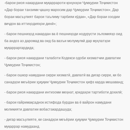
-барои риоя накардани муқаррароти қонунҳои Ҷумҳурии Тоҷикистон
«Дар бораи танзими ҷашну маросим дар Ҷумҳурии Тоҷикистон», Дар
бораи масъулият барои таълиму тарбияи кӯдак», «Дар бораи озодии
виҷдон ва иттиҳодияҳои динӣ»;
- барои пешниҳод накардан ва ё пешниҳоди нодурусти эъломияҳо оид
ба андоз аз даромад ва оид ба вазъи молумулкӣ дар муҳлатҳои
муқарраргардида;
- барои риоя накардани талаботи Кодекси одоби хизматчии давлатии
Ҷумҳурии Тоҷикистон;
- барои ошкор намудани сирри хизматӣ, давлатӣ ва дигар сирре, ки бо
санадҳои меъёрии ҳуқуқии Ҷумҳурии Тоҷикистон ҳифз карда мешаванд;
- барои риоя накардани интизоми меҳнат, қоидаҳои тартиботи дохилӣ;
- барои ғайримақсаднок истифода бурдан ва ё вайрон намудани
моликияти давлатии вобастакардашуда;
- дигар масъулияте, ки санадҳои меъёрии ҳуқуқии Ҷумҳурии Тоҷикистон
муқаррар намудаанд.