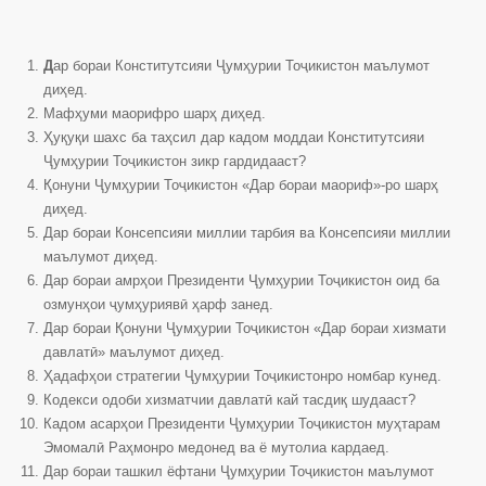
Д
ар бораи Конститутсияи Ҷумҳурии Тоҷикистон маълумот
диҳед.
Мафҳуми маорифро шарҳ диҳед.
Ҳуқуқи шахс ба таҳсил дар кадом моддаи Конститутсияи
Ҷумҳурии Тоҷикистон зикр гардидааст?
Қонуни Ҷумҳурии Тоҷикистон «Дар бораи маориф»-ро шарҳ
диҳед.
Дар бораи Консепсияи миллии тарбия ва Консепсияи миллии
маълумот диҳед.
Дар бораи амрҳои Президенти Ҷумҳурии Тоҷикистон оид ба
озмунҳои ҷумҳуриявӣ ҳарф занед.
Дар бораи Қонуни Ҷумҳурии Тоҷикистон «Дар бораи хизмати
давлатӣ» маълумот диҳед.
Ҳадафҳои стратегии Ҷумҳурии Тоҷикистонро номбар кунед.
Кодекси одоби хизматчии давлатӣ кай тасдиқ шудааст?
Кадом асарҳои Президенти Ҷумҳурии Тоҷикистон муҳтарам
Эмомалӣ Раҳмонро медонед ва ё мутолиа кардаед.
Дар бораи ташкил ёфтани Ҷумҳурии Тоҷикистон маълумот