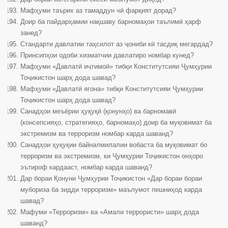
Мафҳуми таърих аз тамаддун чӣ фарқият дорад?
Доир ба пайдарҳамии нақшаву барномаҳои таълимӣ ҳарф
занед?
Стандарти давлатии таҳсилот аз ҷониби кӣ тасдиқ мегардад?
Принсипҳои одоби хизматчии давлатиро номбар кунед?
Мафҳуми «Давлатӣ иҷтимоӣ» тибқи Конститутсияи Ҷумҳурии
Тоҷикистон шарҳ дода шавад?
Мафҳуми «Давлатӣ ягона» тибқи Конститутсияи Ҷумҳурии
Тоҷикистон шарҳ дода шавад?
Санадҳои меъёрии ҳуқуқӣ (қонунҳо) ва барномавӣ
(консепсияҳо, стратегияҳо, барномаҳо) доир ба муқовимат ба
экстремизм ва терроризм номбар карда шаванд?
Санадҳои ҳуқуқии байналмилалии вобаста ба муқовимат бо
терроризм ва экстремизм, ки Ҷумҳурии Тоҷикистон онҳоро
эътироф кардааст, номбар карда шаванд?
Дар бораи Қонуни Ҷумҳурии Тоҷикистон «Дар бораи бораи
мубориза ба зидди терроризм» маълумот пешниҳод карда
шавад?
Мафуми «Терроризм» ва «Амали террористи» шарҳ дода
шаванд?