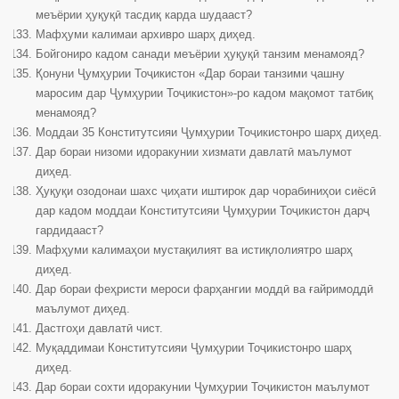
меъёрии ҳуқуқӣ тасдиқ карда шудааст?
Мафҳуми калимаи архивро шарҳ диҳед.
Бойгониро кадом санади меъёрии ҳуқуқӣ танзим менамояд?
Қонуни Ҷумҳурии Тоҷикистон «Дар бораи танзими ҷашну
маросим дар Ҷумҳурии Тоҷикистон»-ро кадом мақомот татбиқ
менамояд?
Моддаи 35 Конститутсияи Ҷумҳурии Тоҷикистонро шарҳ диҳед.
Дар бораи низоми идоракунии хизмати давлатӣ маълумот
диҳед.
Ҳуқуқи озодонаи шахс ҷиҳати иштирок дар чорабиниҳои сиёсӣ
дар кадом моддаи Конститутсияи Ҷумҳурии Тоҷикистон дарҷ
гардидааст?
Мафҳуми калимаҳои мустақилият ва истиқлолиятро шарҳ
диҳед.
Дар бораи феҳристи мероси фарҳангии моддӣ ва ғайримоддӣ
маълумот диҳед.
Дастгоҳи давлатӣ чист.
Муқаддимаи Конститутсияи Ҷумҳурии Тоҷикистонро шарҳ
диҳед.
Дар бораи сохти идоракунии Ҷумҳурии Тоҷикистон маълумот