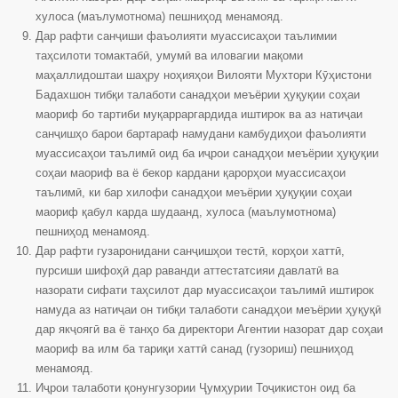
хулоса (маълумотнома) пешниҳод менамояд.
Дар рафти санҷиши фаъолияти муассисаҳои таълимии
таҳсилоти томактабӣ, умумӣ ва иловагии мақоми
маҳаллидоштаи шаҳру ноҳияҳои Вилояти Мухтори Кӯҳистони
Бадахшон тибқи талаботи санадҳои меъёрии ҳуқуқии соҳаи
маориф бо тартиби муқарраргардида иштирок ва аз натиҷаи
санҷишҳо барои бартараф намудани камбудиҳои фаъолияти
муассисаҳои таълимӣ оид ба иҷрои санадҳои меъёрии ҳуқуқии
соҳаи маориф ва ё бекор кардани қарорҳои муассисаҳои
таълимӣ, ки бар хилофи санадҳои меъёрии ҳуқуқии соҳаи
маориф қабул карда шудаанд, хулоса (маълумотнома)
пешниҳод менамояд.
Дар рафти гузаронидани санҷишҳои тестӣ, корҳои хаттӣ,
пурсиши шифоҳӣ дар раванди аттестатсияи давлатӣ ва
назорати сифати таҳсилот дар муассисаҳои таълимӣ иштирок
намуда аз натиҷаи он тибқи талаботи санадҳои меъёрии ҳуқуқӣ
дар якҷоягӣ ва ё танҳо ба директори Агентии назорат дар соҳаи
маориф ва илм ба тариқи хаттӣ санад (гузориш) пешниҳод
менамояд.
Иҷрои талаботи қонунгузории Ҷумҳурии Тоҷикистон оид ба