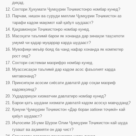
диҳад.
Сохтори Ҳукумати Ҷумҳурии Тоҷикистонро номбар кунед?
Парчам, нишон ва суруди миллии Ҷумҳурии Тоҷикистон аз
тарафи кадом мақомот кай қабул шудааст?
Қаҳрамонҳои Тоҷикистонро номбар кунед.
Масоҳати таълимӣ барои як хонанда дар зинаҳои таҳсилоти
умумӣ чи қадар муқаррар карда шудааст?
Мувофиқи меъёр бояд ба чанд нафар хонанда як компютер
рост ояд?
Сохтори системаи маорифро номбар кунед.
Муассисаҳои таълимӣ дар кадом асос фаъолият карда
метавонанд?
Принсипҳои асосии сиёсати давлатӣ дар соҳаи маориф
кадомҳоянд?
Уҳдадориҳои хизматчии давлатиро номбар кунед?
Барои қатъ шудани хизмати давлатӣ кадом асосҳо мавҷуданд?
Қонуни Ҷумҳурии Тоҷикистон «Дар бораи забони тоҷикӣ» кай
қабул шудааст?
Иҷлосияи 16-уми Шурои Олии Ҷумҳурии Тоҷикистон кай шуда
гузашт ва аҳамияти он дар чист?