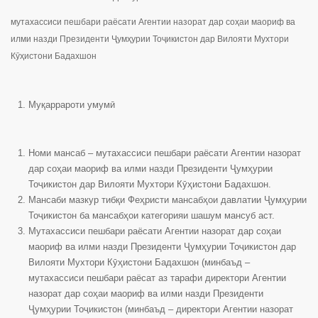
мутахассиси пешбари раёсати Агентии назорат дар соҳаи маориф ва
илми назди Президенти Ҷумҳурии Тоҷикистон дар Вилояти Мухтори
Кӯҳистони Бадахшон
Муқаррароти умумӣ
Номи мансаб – мутахассиси пешбари раёсати Агентии назорат
дар соҳаи маориф ва илми назди Президенти Ҷумҳурии
Тоҷикистон дар Вилояти Мухтори Кӯҳистони Бадахшон.
Мансаби мазкур тибқи Феҳристи мансабҳои давлатии Ҷумҳурии
Тоҷикистон ба мансабҳои категорияи шашум мансуб аст.
Мутахассиси пешбари раёсати Агентии назорат дар соҳаи
маориф ва илми назди Президенти Ҷумҳурии Тоҷикистон дар
Вилояти Мухтори Кӯҳистони Бадахшон (минбаъд –
мутахассиси пешбари раёсат аз тарафи директори Агентии
назорат дар соҳаи маориф ва илми назди Президенти
Ҷумҳурии Тоҷикистон (минбаъд – директори Агентии назорат