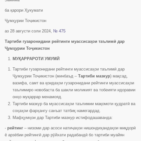
ба қарори Ҳукумати
Ҷумҳурии Тоҷикистон
аз 28 августи соли 2024,
№ 475
Тартиби гузаронидани рейтинги муассисаҳои таълимӣ дар
Ҷумҳурии Тоҷикистон
МУҚАРРАРОТИ УМУМӢ
Тартиби гузаронидани рейтинги муассисаҳои таълимӣ дар
Ҷумҳурии Тоҷикистон (минбаъд –
Тартиби мазкур
) мақсад,
вазифа, самт ва қоидаҳои гузаронидани рейтинги муассисаҳои
таълимиро новобаста ба шакли моликият ва тобеияти идоравии
онҳо муқаррар менамояд.
Тартиби мазкур ба муассисаҳои таълимии мақомоти қудратӣ ва
соҳаҳои фарҳангу санъат татбиқ намегардад.
Мафҳумҳои дар Тартиби мазкур истифодашаванда:
-
рейтинг
– низоми дар асоси натиҷаҳои нишондиҳандаҳои миқдорӣ
ё арзёбии рейтингӣ дар рӯйхати радабандӣ бо тартиби муайян