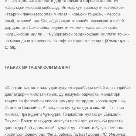
«... истиқлолияти давлатӣ дар таълимоти Сарвари давлат аз
мавзуъҳои меҳварӣ мебошад. Ин мафҳум тавассути истилоҳоти
«таърихи панҷҳазорсолаи миллат», «забони тоҷикӣ», «мероси
илмӣ, таърихӣ, адабӣ», «ёдгориҳои таърихӣ», «ҳокимияти сиёсӣ
дар давлати Сомониён», «ҳувияти миллӣ», «хештаншиносӣ»,
«худшиносии миллӣ», «муборизаҳои озодихоҳонаи миллати тоҷик»
ва монанди инҳо асоснок ва тафсир карда мешавад»
(Ҳамон ҷо. –
С. 58).
ТАЪРИХ ВА ТАШАККУЛИ МИЛЛАТ
«Ҳангоми таҳлили паҳлуҳои зуҳуроти раҳбарии сиёсӣ дар таҷрибаи
давлатдории миллати тоҷик, ду намунаи барҷаста, мондагори
таърих ва фалсафаи сиёсат намудор мегардад: корномаҳои шоҳ
Исмоили Сомонӣ ва Асосгузори сулҳу ваҳдати миллӣ – Пешвои
миллат, Президенти Ҷумҳурии Тоҷикистон муҳтарам Эмомалӣ
Раҳмон. Боиси таваҷҷуҳи махсуси илмӣ аст, ки соҳиби қудрати
давлатдорӣ ва давлатсозӣ шудани ду шахсияти бузург омил ва
хосиятҳои фавқулода
(the situational factors)
дорад»
(С. Ятимов.