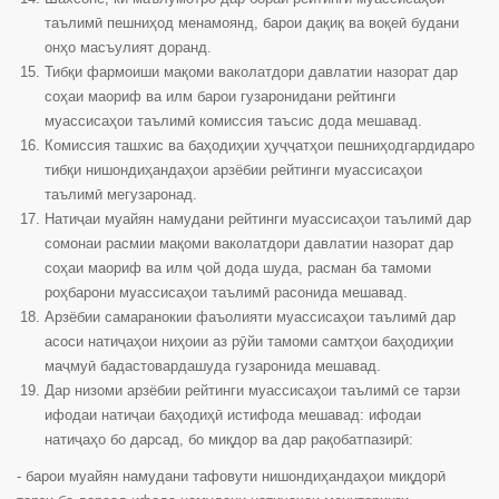
таълимӣ пешниҳод менамоянд, барои дақиқ ва воқеӣ будани
онҳо масъулият доранд.
Тибқи фармоиши мақоми ваколатдори давлатии назорат дар
соҳаи маориф ва илм барои гузаронидани рейтинги
муассисаҳои таълимӣ комиссия таъсис дода мешавад.
Комиссия ташхис ва баҳодиҳии ҳуҷҷатҳои пешниҳодгардидаро
тибқи нишондиҳандаҳои арзёбии рейтинги муассисаҳои
таълимӣ мегузаронад.
Натиҷаи муайян намудани рейтинги муассисаҳои таълимӣ дар
сомонаи расмии мақоми ваколатдори давлатии назорат дар
соҳаи маориф ва илм ҷой дода шуда, расман ба тамоми
роҳбарони муассисаҳои таълимӣ расонида мешавад.
Арзёбии самаранокии фаъолияти муассисаҳои таълимӣ дар
асоси натиҷаҳои ниҳоии аз рӯйи тамоми самтҳои баҳодиҳии
маҷмуӣ бадастовардашуда гузаронида мешавад.
Дар низоми арзёбии рейтинги муассисаҳои таълимӣ се тарзи
ифодаи натиҷаи баҳодиҳӣ истифода мешавад: ифодаи
натиҷаҳо бо дарсад, бо миқдор ва дар рақобатпазирӣ:
- барои муайян намудани тафовути нишондиҳандаҳои миқдорӣ