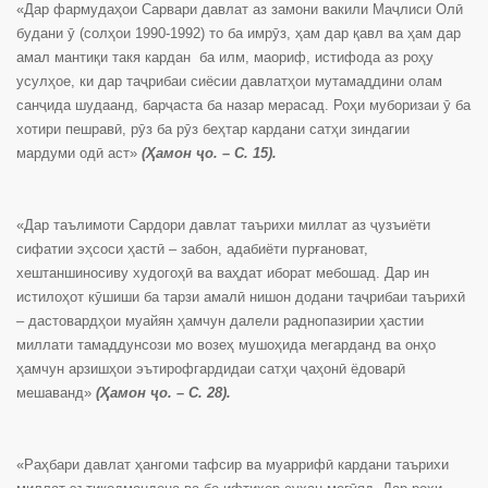
«Дар фармудаҳои Сарвари давлат аз замони вакили Маҷлиси Олӣ
будани ӯ (солҳои 1990-1992) то ба имрӯз, ҳам дар қавл ва ҳам дар
амал мантиқи такя кардан ба илм, маориф, истифода аз роҳу
усулҳое, ки дар таҷрибаи сиёсии давлатҳои мутамаддини олам
санҷида шудаанд, барҷаста ба назар мерасад. Роҳи муборизаи ӯ ба
хотири пешравӣ, рӯз ба рӯз беҳтар кардани сатҳи зиндагии
мардуми одӣ аст»
(Ҳамон ҷо. – С. 15).
«Дар таълимоти Сардори давлат таърихи миллат аз ҷузъиёти
сифатии эҳсоси ҳастӣ – забон, адабиёти пурғановат,
хештаншиносиву худогоҳӣ ва ваҳдат иборат мебошад. Дар ин
истилоҳот кӯшиши ба тарзи амалӣ нишон додани таҷрибаи таърихӣ
– дастовардҳои муайян ҳамчун далели раднопазирии ҳастии
миллати тамаддунсози мо возеҳ мушоҳида мегарданд ва онҳо
ҳамчун арзишҳои эътирофгардидаи сатҳи ҷаҳонӣ ёдоварӣ
мешаванд»
(Ҳамон ҷо. – С. 28).
«Раҳбари давлат ҳангоми тафсир ва муаррифӣ кардани таърихи