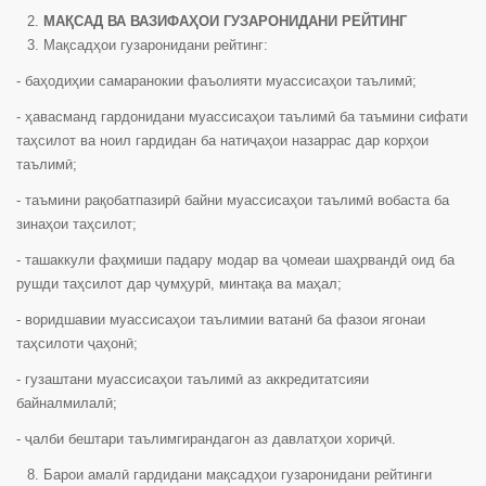
МАҚСАД ВА ВАЗИФАҲОИ ГУЗАРОНИДАНИ РЕЙТИНГ
Мақсадҳои гузаронидани рейтинг:
- баҳодиҳии самаранокии фаъолияти муассисаҳои таълимӣ;
- ҳавасманд гардонидани муассисаҳои таълимӣ ба таъмини сифати
таҳсилот ва ноил гардидан ба натиҷаҳои назаррас дар корҳои
таълимӣ;
- таъмини рақобатпазирӣ байни муассисаҳои таълимӣ вобаста ба
зинаҳои таҳсилот;
- ташаккули фаҳмиши падару модар ва ҷомеаи шаҳрвандӣ оид ба
рушди таҳсилот дар ҷумҳурӣ, минтақа ва маҳал;
- воридшавии муассисаҳои таълимии ватанӣ ба фазои ягонаи
таҳсилоти ҷаҳонӣ;
- гузаштани муассисаҳои таълимӣ аз аккредитатсияи
байналмилалӣ;
- ҷалби бештари таълимгирандагон аз давлатҳои хориҷӣ.
Барои амалӣ гардидани мақсадҳои гузаронидани рейтинги