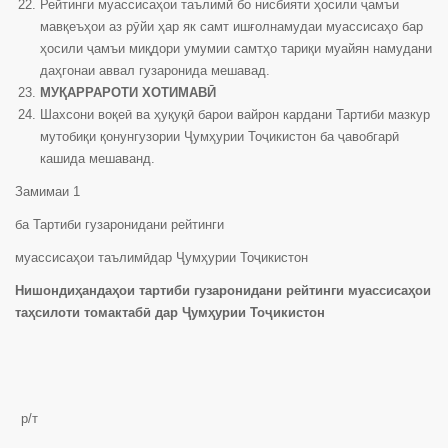
Рейтинги муассисаҳои таълимӣ бо нисбияти ҳосили ҷамъи
мавқеъҳои аз рӯйи ҳар як самт ишғолнамудаи муассисаҳо бар
ҳосили ҷамъи миқдори умумии самтҳо тариқи муайян намудани
даҳгонаи аввал гузаронида мешавад.
МУҚАРРАРОТИ ХОТИМАВӢ
Шахсони воқеӣ ва ҳуқуқӣ барои вайрон кардани Тартиби мазкур
мутобиқи қонунгузории Ҷумҳурии Тоҷикистон ба ҷавобгарӣ
кашида мешаванд.
Замимаи 1
ба Тартиби гузаронидани рейтинги
муассисаҳои таълимӣдар Ҷумҳурии Тоҷикистон
Нишондиҳандаҳои тартиби гузаронидани рейтинги муассисаҳои
таҳсилоти томактабӣ дар Ҷумҳурии Тоҷикистон
р/т