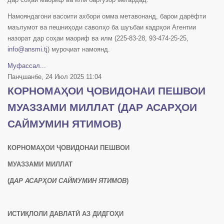
Намояндагони васоити ахбори омма метавонанд, барои дарёфти
маълумот ва пешниҳоди саволҳо ба шуъбаи кадрҳои Агентии
назорат дар соҳаи маориф ва илм (225-83-28, 93-474-25-25,
info@ansmi.tj
) муроҷиат намоянд.
Муфассал...
Панҷшанбе, 24 Июл 2025 11:04
КОРНОМАҲОИ ҶОВИДОНАИ ПЕШВОИ
МУАЗЗАМИ МИЛЛАТ (ДАР АСАРҲОИ
САЙМУМИН ЯТИМОВ)
КОРНОМАҲОИ
ҶОВИДОНАИ
ПЕШВОИ
МУАЗЗАМИ
МИЛЛАТ
(Д
АР АСАРҲОИ САЙМУМИН ЯТИМОВ
)
ИСТИҚЛОЛИ ДАВЛАТӢ АЗ ДИДГОҲИ