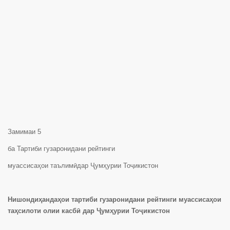
Замимаи 5
ба Тартиби гузаронидани рейтинги
муассисаҳои таълимӣдар Ҷумҳурии Тоҷикистон
Нишондиҳандаҳои тартиби гузаронидани рейтинги муассисаҳои
таҳсилоти олии касбӣ дар Ҷумҳурии Тоҷикистон