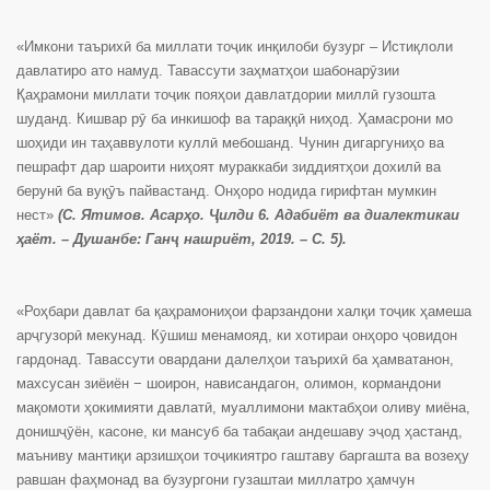
«Имкони таърихӣ ба миллати тоҷик инқилоби бузург – Истиқлоли
давлатиро ато намуд. Тавассути заҳматҳои шабонарӯзии
Қаҳрамони миллати тоҷик пояҳои давлатдории миллӣ гузошта
шуданд. Кишвар рӯ ба инкишоф ва тараққӣ ниҳод. Ҳамасрони мо
шоҳиди ин таҳаввулоти куллӣ мебошанд. Чунин дигаргуниҳо ва
пешрафт дар шароити ниҳоят мураккаби зиддиятҳои дохилӣ ва
берунӣ ба вуқӯъ пайвастанд. Онҳоро нодида гирифтан мумкин
нест»
(С. Ятимов. Асарҳо. Ҷилди 6. Адабиёт ва диалектикаи
ҳаёт. – Душанбе: Ганҷ нашриёт, 2019. – С. 5).
«Роҳбари давлат ба қаҳрамониҳои фарзандони халқи тоҷик ҳамеша
арҷгузорӣ мекунад. Кӯшиш менамояд, ки хотираи онҳоро ҷовидон
гардонад. Тавассути овардани далелҳои таърихӣ ба ҳамватанон,
махсусан зиёиён − шоирон, нависандагон, олимон, кормандони
мақомоти ҳокимияти давлатӣ, муаллимони мактабҳои оливу миёна,
донишҷӯён, касоне, ки мансуб ба табақаи андешаву эҷод ҳастанд,
маъниву мантиқи арзишҳои тоҷикиятро гаштаву баргашта ва возеҳу
равшан фаҳмонад ва бузургони гузаштаи миллатро ҳамчун