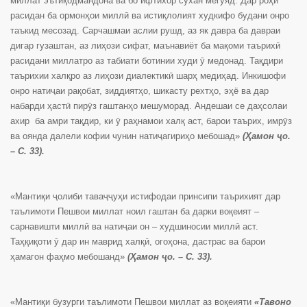
миллат эътиқодмандона ва бо ифтихор сухан мегӯяд. Дар роҳи
расидан ба ормонҳои миллӣ ва истиқлолият худкифо будани онро
таъкид месозад. Сарчашмаи аслии рушд, аз як давра ба давраи
дигар гузаштан, аз лиҳози сифат, маънавиёт ба мақоми таърихӣ
расидани миллатро аз табиати ботинии худи ӯ медонад. Тақдири
таърихии халқро аз лиҳози диалектикӣ шарҳ медиҳад. Инкишофи
онро натиҷаи рақобат, зиддиятҳо, шикасту рехтҳо, эҳё ва дар
набарди ҳастӣ пирӯз гаштанҳо мешуморад. Андешаи се даҳсолаи
ахир ба амри тақдир, ки ӯ раҳнамои халқ аст, барои таърих, имрӯз
ва оянда далели кофии чунин натиҷагириҳо мебошад»
(Ҳамон ҷо.
– С. 33).
«Мантиқи ҷолиби таваҷҷуҳи истифодаи принсипи таърихият дар
таълимоти Пешвои миллат ноил гаштан ба дарки воқеият –
сарнавишти миллӣ ва натиҷаи он – худшиносии миллӣ аст.
Таҳқиқоти ӯ дар ин маврид халқӣ, огоҳона, дастрас ва барои
ҳамагон фаҳмо мебошанд»
(Ҳамон ҷо. – С. 33).
«Мантиқи бузурги таълимоти Пешвои миллат аз воқеияти
«Тавоно