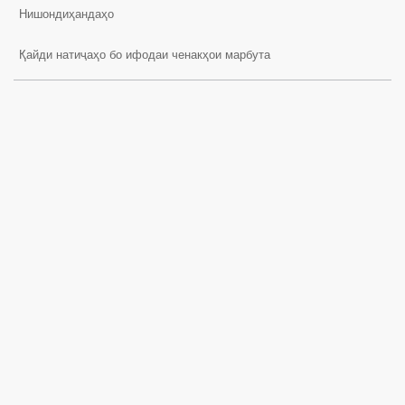
Нишондиҳандаҳо
Қайди натиҷаҳо бо ифодаи ченакҳои марбута