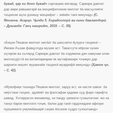
бувад, ҳар ки доно бувад»
сарчашма мегирад. Сарвари давлат
дар амри равшангарӣ ва маърифатнокии миллат ба масъулияти
таърихии аҳли донишу маърифат – зиёиён такя мекунад»
(С.
Ятимов. Асарҳо. Ҷилди 5. Хирадсолорӣ ва оини давлатдорӣ.
– Душанбе: Ганҷ нашриёт, 2019. – С. 39).
«Баҳои Пешвои миллат нисбат ба шахсияти бузурги таърихӣ –
Имоми Аъзам фавқулода муҳим аст. Тавассути ибрози чунин
эҳтиром ва эътиқод Сарвари давлат ба ходимони дин намунаи олии
миллатдӯстӣ ва ватанпарварии як мутафаккири тоҷикро дар
шароити ниҳоят мураккаби таърихӣ муаррифӣ мекунад»
(Ҳамон ҷо.
– С. 42).
«Мувофиқи таъкиди Пешвои миллат, зарур аст, ки насли ҷавон ба
омӯхтани таърих, адабиёт ва фалсафаи қадими худ фаро гирифта
шавад. Хотиррасон менамояд, ки панду ҳикмати гузаштагони мо на
танҳо барои миллати тоҷик, балки дар ғанӣ гардонидани афкори
пурҳикмати умумибашарӣ саҳми босазои худро гузоштаанд»