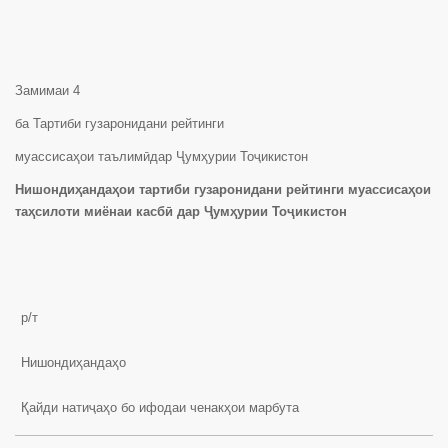
Замимаи 4
ба Тартиби гузаронидани рейтинги
муассисаҳои таълимӣдар Ҷумҳурии Тоҷикистон
Нишондиҳандаҳои тартиби гузаронидани рейтинги муассисаҳои
таҳсилоти миёнаи касбӣ дар Ҷумҳурии Тоҷикистон
р/т
Нишондиҳандаҳо
Қайди натиҷаҳо бо ифодаи ченакҳои марбута