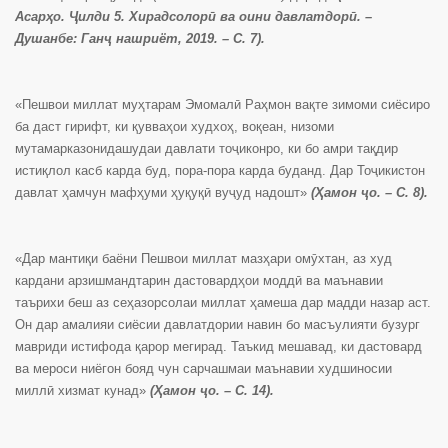
Асарҳо. Ҷилди 5. Хирадсолорӣ ва оини давлатдорӣ. –
Душанбе: Ганҷ нашриёт, 2019. – С. 7)
.
«Пешвои миллат муҳтарам Эмомалӣ Раҳмон вақте зимоми сиёсиро
ба даст гирифт, ки қувваҳои худхоҳ, воқеан, низоми
мутамарказонидашудаи давлати тоҷиконро, ки бо амри тақдир
истиқлол касб карда буд, пора-пора карда буданд. Дар Тоҷикистон
давлат ҳамчун мафҳуми ҳуқуқӣ вуҷуд надошт»
(Ҳамон ҷо. – С. 8).
«Дар мантиқи баёни Пешвои миллат мазҳари омӯхтан, аз худ
кардани арзишмандтарин дастовардҳои моддӣ ва маънавии
таърихи беш аз сеҳазорсолаи миллат ҳамеша дар мадди назар аст.
Он дар амалияи сиёсии давлатдории навин бо масъулияти бузург
мавриди истифода қарор мегирад. Таъкид мешавад, ки дастовард
ва мероси ниёгон бояд чун сарчашмаи маънавии худшиносии
миллӣ хизмат кунад»
(Ҳамон ҷо. – С. 14).