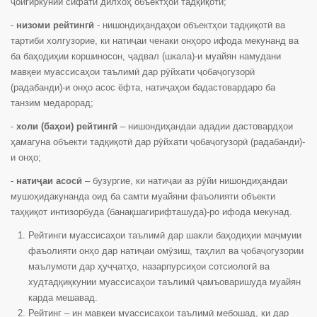
ҷойгиркунии сифати дилхоҳ объектҳои тадқиқотӣ;
-
низоми рейтингӣ
- нишондиҳандаҳои объектҳои тадқиқотӣ ва
тартиби холгузорие, ки натиҷаи ченаки онҳоро ифода мекунанд ва
ба баҳодиҳии коршиносон, ҷадвал (шкала)-и муайян намудани
мавқеи муассисаҳои таълимӣ дар рӯйхати ҷобаҷогузорӣ
(радабанди)-и онҳо асос ёфта, натиҷаҳои бадастовардаро ба
танзим медарорад;
-
холи (баҳои) рейтингӣ
– нишондиҳандаи ададии дастовардҳои
ҳамагуна объекти тадқиқотӣ дар рӯйхати ҷобаҷогузорӣ (радабанди)-
и онҳо;
-
натиҷаи асосӣ
– бузургие, ки натиҷаи аз рӯйи нишондиҳандаи
мушоҳидакунанда оид ба самти муайяни фаъолияти объекти
таҳқиқот интизорбуда (банақшагирифташуда)-ро ифода мекунад.
Рейтинги муассисаҳои таълимӣ дар шакли баҳодиҳии маҷмуии
фаъолияти онҳо дар натиҷаи омӯзиш, таҳлил ва ҷобаҷогузории
маълумоти дар ҳуҷҷатҳо, назарпурсиҳои сотсиологӣ ва
худтадқиқкунии муассисаҳои таълимӣ ҷамъоваришуда муайян
карда мешавад.
Рейтинг – ин мавқеи муассисаҳои таълимӣ мебошад, ки дар