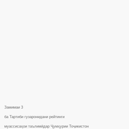
Замимаи 3
ба Тартиби гузаронидани рейтинги
муассисаҳои таълимӣдар Ҷумҳурии Тоҷикистон