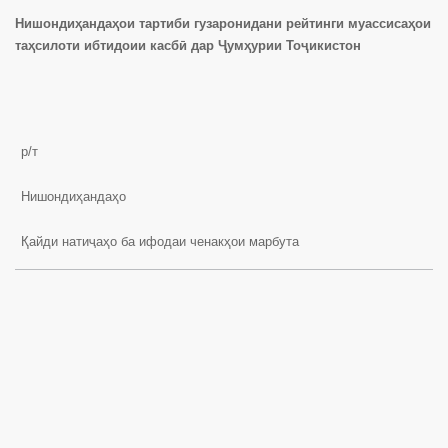
Нишондиҳандаҳои тартиби гузаронидани рейтинги муассисаҳои
таҳсилоти ибтидоии касбӣ дар Ҷумҳурии Тоҷикистон
р/т
Нишондиҳандаҳо
Қайди натиҷаҳо ба ифодаи ченакҳои марбута