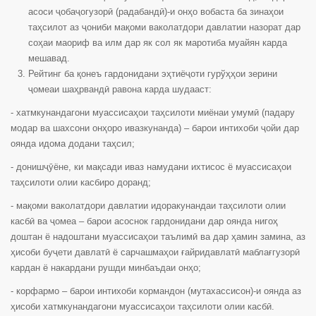
асоси ҷобаҷогузорӣ (радабандӣ)-и онҳо вобаста ба зинаҳои
таҳсилот аз ҷониби мақоми ваколатдори давлатии назорат дар
соҳаи маориф ва илм дар як сол як маротиба муайян карда
мешавад.
Рейтинг ба қонеъ гардонидани эҳтиёҷоти гурўҳҳои зерини
ҷомеаи шаҳрвандӣ равона карда шудааст:
- хатмкунандагони муассисаҳои таҳсилоти миёнаи умумӣ (падару
модар ва шахсони онҳоро ивазкунанда) – барои интихоби ҷойи дар
оянда идома додани таҳсил;
- донишҷӯёне, ки мақсади иваз намудани ихтисос ё муассисаҳои
таҳсилоти олии касбиро доранд;
- мақоми ваколатдори давлатии идоракунандаи таҳсилоти олии
касбӣ ва ҷомеа – барои асоснок гардонидани дар оянда нигоҳ
доштан ё надоштани муассисаҳои таълимӣ ва дар ҳамин замина, аз
ҳисоби буҷети давлатӣ ё сарчашмаҳои ғайридавлатӣ маблағгузорӣ
кардан ё накардани рушди минбаъдаи онҳо;
- корфармо – барои интихоби кормандон (мутахассисон)-и оянда аз
ҳисоби хатмкунандагони муассисаҳои таҳсилоти олии касбӣ.