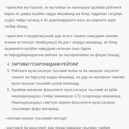
- принсипи муттасилӣ, ки мутобиқи он натиҷаҳои арзёбии рейтингӣ
барои як давра муайян карда мешаванд ва бояд тадриҷан тасдиқи
худро пайдо кунанд ё бо дарназардошти вазъ ва шароити ҷорӣ
тағйир ёбанд;
- принсипи стандартикунонӣ дар асоси ташкил намудани низоми
ягонаи истилоҳот (мафҳумҳо) ба даст оварда мешавад, ки бояд
аҳаммияти муайян намудани натиҷаи онҳо барои
истифодабарандагони рейтинг ва иштирокчиёни он фаҳмо бошад.
ТАРТИБИ ГУЗАРОНИДАНИ РЕЙТИНГ
Рейтинги муассисаҳои таълимӣ вобаста ба зинаҳои таҳсилот
ташкил ва баргузор карда мешавад, ки дар он иштироки тамоми
муассисаҳои таълимӣ ҳатмӣ мебошад.
Арзёбии маҷмуии фаъолияти муассисаҳои таълимӣ аз рӯйи
нишондиҳандаҳо (тибқи замимаҳои 1-5) гузаронида мешаванд.
Нишондиҳандаҳо самтҳои зерини фаъолияти муассисаҳои
таълимиро фаро мегиранд:
- натиҷаи корҳои таълимию методӣ;
- дастрасӣ ба маълумот дар бораи раванди таълиму тарбия;