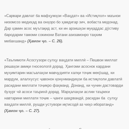
«Сарвари давлат ба мафҳумҳои «Ваҳдат» ва «Истиқлол» маънои
низомсоз медиҳад ва онҳоро бо ҳамдигар зич, вобаста медонад.
Дар ҳамин асос муътақид аст, ки ин арзишҳои муқаддас дӯстиву
бародарии тамоми сокинони Ватани азизамонро таҳким
мебахшанд»
(Ҳамон ҷо. – С. 26).
«Таълимоти Асосгузори сулҳу ваҳдати миллӣ – Пешвои миллат
решаҳои амиқи гносеологӣ дорад. Ҳангоми асоснок кардани
муҳимтарин масъалаҳои мавҷудияти халқи тоҷик мекӯшад, ки
мардум, алалхусус ҷавонон қонунмандиҳои ба истиқлоли давлатӣ
расидани миллати тоҷикро фаҳманд. Донанд, ки чунин дастоварди
бузург чӣ асоси таърихӣ дорад. Марҳалаҳои аслии таърихи
навтарини миллати тоҷик – ҷанги шаҳрвандӣ, расидан ба сулҳу
ваҳдати миллӣ, рушди устувори иқтисодӣ аз чиҳо иборатанд»
(Ҳамон ҷо. – С. 27).