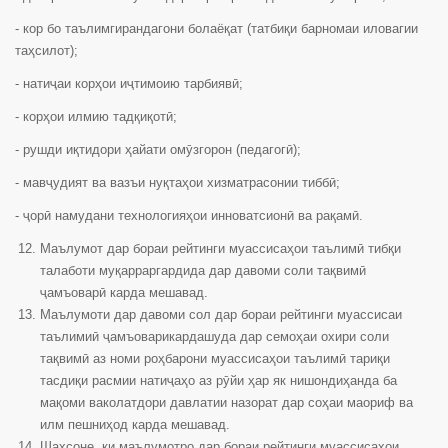
- кор бо таълимгирандагони болаёқат (татбиқи барномаи иловагии
таҳсилот);
- натиҷаи корҳои иҷтимоию тарбиявӣ;
- корҳои илмию тадқиқотӣ;
- рушди иқтидори ҳайати омӯзгорон (педагогӣ);
- мавҷудият ва вазъи нуқтаҳои хизматрасонии тиббӣ;
- ҷорӣ намудани технологияҳои инноватсионӣ ва рақамӣ.
Маълумот дар бораи рейтинги муассисаҳои таълимӣ тибқи
талаботи муқарраргардида дар давоми соли тақвимӣ
ҷамъоварӣ карда мешавад.
Маълумоти дар давоми сол дар бораи рейтинги муассисаи
таълимиӣ ҷамъоварикардашуда дар семоҳаи охири соли
тақвимӣ аз номи роҳбарони муассисаҳои таълимӣ тариқи
тасдиқи расмии натиҷаҳо аз рӯйи ҳар як нишондиҳанда ба
мақоми ваколатдори давлатии назорат дар соҳаи маориф ва
илм пешниҳод карда мешавад.
Шахсоне, ки маълумотро дар бораи рейтинги муассисаҳои