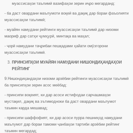
муассисаҳои таълимӣ вазифаҳои зерин иҷро мегарданд:
- ба даст овардани маълумоти воқеӣ ва дақиқ дар бораи фаъолияти
муассисаҳои таълимӣ;
- муайян намудани рейтинги муассисаҳои таълимӣ дар низоми
маориф дар сатҳи ҷумҳурӣ, минтақа ва маҳал;
- ҷорӣ намудани таҷрибаи пешқадами ҳайати омӯзгорони
муассисаҳои таълимӣ.
ПРИНСИПҲОИ МУАЙЯН НАМУДАНИ НИШОНДИҲАНДАҲОИ
РЕЙТИНГ
9.Нишондиҳандаҳои низоми арзёбии рейтинги муассисаҳои таълимӣ
ба принсипҳои зерин асос меёбад:
- принсипи воқеият, ки дар асоси истифодаи сарчашмаҳои
мустақил, дақиқ ва эътимодноки ба даст овардани маълумот
таъмин карда мешавад;
- принсипи шаффофият, ки дар асоси пурра пешниҳод намудани
маълумот дар бораи тамоми ҷанбаҳои тартиби арзёбии рейтинг
таъмин мегардад;