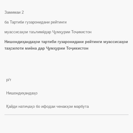
Замимаи 2
ба Тартиби гузаронидани рейтинги
муассисаҳои таълимӣдар Ҷумҳурии Тоҷикистон
Нишондиҳандаҳои тартиби гузаронидани рейтинги муассисаҳои
таҳсилоти миёна дар Ҷумҳурии Тоҷикистон
р/т
Нишондиҳандаҳо
Қайди натиҷаҳо бо ифодаи ченакҳои марбута