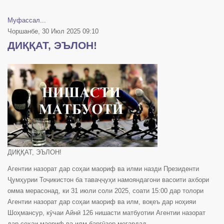
Муфассал...
Чоршанбе, 30 Июл 2025 09:10
ДИҚҚАТ, ЭЪЛОН!
ДИҚҚАТ, ЭЪЛОН!
Агентии назорат дар соҳаи маориф ва илми назди Президенти
Ҷумҳурии Тоҷикистон ба таваҷҷуҳи намояндагони васоити ахбори
омма мерасонад, ки 31 июли соли 2025, соати 15:00 дар толори
Агентии назорат дар соҳаи маориф ва илм, воқеъ дар ноҳияи
Шоҳмансур, кӯчаи Айнӣ 126 нишасти матбуотии Агентии назорат
дар соҳаи маориф ва илм баргӯзор мегардад.