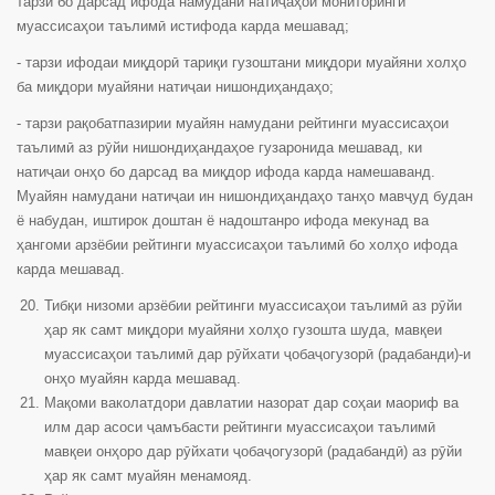
тарзи бо дарсад ифода намудани натиҷаҳои мониторинги
муассисаҳои таълимӣ истифода карда мешавад;
- тарзи ифодаи миқдорӣ тариқи гузоштани миқдори муайяни холҳо
ба миқдори муайяни натиҷаи нишондиҳандаҳо;
- тарзи рақобатпазирии муайян намудани рейтинги муассисаҳои
таълимӣ аз рӯйи нишондиҳандаҳое гузаронида мешавад, ки
натиҷаи онҳо бо дарсад ва миқдор ифода карда намешаванд.
Муайян намудани натиҷаи ин нишондиҳандаҳо танҳо мавҷуд будан
ё набудан, иштирок доштан ё надоштанро ифода мекунад ва
ҳангоми арзёбии рейтинги муассисаҳои таълимӣ бо холҳо ифода
карда мешавад.
Тибқи низоми арзёбии рейтинги муассисаҳои таълимӣ аз рӯйи
ҳар як самт миқдори муайяни холҳо гузошта шуда, мавқеи
муассисаҳои таълимӣ дар рӯйхати ҷобаҷогузорӣ (радабанди)-и
онҳо муайян карда мешавад.
Мақоми ваколатдори давлатии назорат дар соҳаи маориф ва
илм дар асоси ҷамъбасти рейтинги муассисаҳои таълимӣ
мавқеи онҳоро дар рӯйхати ҷобаҷогузорӣ (радабандӣ) аз рӯйи
ҳар як самт муайян менамояд.