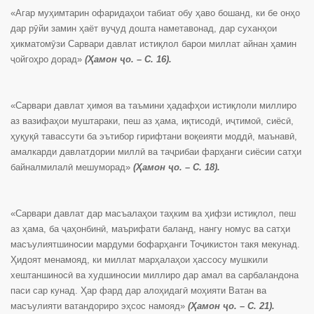
«Агар муҳимтарин офаридаҳои табиат обу ҳаво бошанд, ки бе онҳо
дар рӯйи замин ҳаёт вуҷуд дошта наметавонад, дар суханҳои
ҳикматомӯзи Сарвари давлат истиқлол барои миллат айнан ҳамин
ҷойгоҳро дорад»
(Ҳамон ҷо. – С. 16).
«Сарвари давлат ҳимоя ва таъмини ҳадафҳои истиқлоли миллиро
аз вазифаҳои муштараки, пеш аз ҳама, иқтисодӣ, иҷтимоӣ, сиёсӣ,
ҳуқуқӣ тавассути ба эътибор гирифтани воқеияти моддӣ, маънавӣ,
амалкарди давлатдории миллӣ ва таҷрибаи фарҳанги сиёсии сатҳи
байналмилалӣ мешуморад»
(Ҳамон ҷо. – С. 18).
«Сарвари давлат дар масъалаҳои таҳким ва ҳифзи истиқлол, пеш
аз ҳама, ба ҷаҳонбинӣ, маърифати баланд, нангу номус ва сатҳи
масъулиятшиносии мардуми бофарҳанги Тоҷикистон такя мекунад.
Ҳидоят менамояд, ки миллат марҳалаҳои ҳассосу мушкили
хештаншиносӣ ва худшиносии миллиро дар амал ва сарбаландона
паси сар кунад. Ҳар фард дар алоҳидагӣ моҳияти Ватан ва
масъулияти ватандориро эҳсос намояд»
(Ҳамон ҷо. – С. 21).