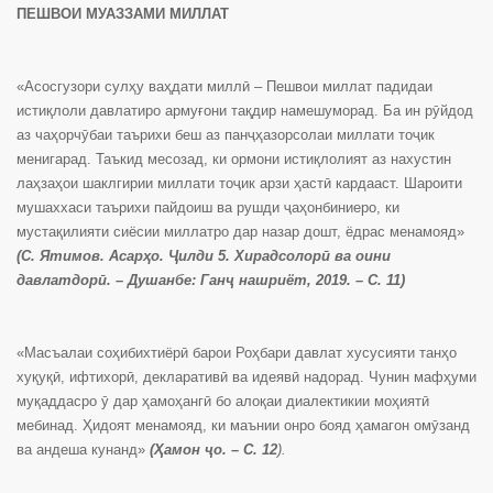
ПЕШВОИ МУАЗЗАМИ МИЛЛАТ
«Асосгузори сулҳу ваҳдати миллӣ – Пешвои миллат падидаи
истиқлоли давлатиро армуғони тақдир намешуморад. Ба ин рӯйдод
аз чаҳорчӯбаи таърихи беш аз панҷҳазорсолаи миллати тоҷик
менигарад. Таъкид месозад, ки ормони истиқлолият аз нахустин
лаҳзаҳои шаклгирии миллати тоҷик арзи ҳастӣ кардааст. Шароити
мушаххаси таърихи пайдоиш ва рушди ҷаҳонбиниеро, ки
мустақилияти сиёсии миллатро дар назар дошт, ёдрас менамояд»
(С. Ятимов. Асарҳо. Ҷилди 5. Хирадсолорӣ ва оини
давлатдорӣ. – Душанбе: Ганҷ нашриёт, 2019. – С. 11)
«Масъалаи соҳибихтиёрӣ барои Роҳбари давлат хусусияти танҳо
хуқуқӣ, ифтихорӣ, декларативӣ ва идеявӣ надорад. Чунин мафҳуми
муқаддасро ӯ дар ҳамоҳангӣ бо алоқаи диалектикии моҳиятӣ
мебинад. Ҳидоят менамояд, ки маънии онро бояд ҳамагон омӯзанд
ва андеша кунанд»
(Ҳамон ҷо. – С. 12
).