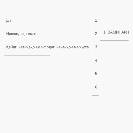
р/т
1
1. ЗАМИНАИ М
Нишондиҳандаҳо
2
Қайди натиҷаҳо бо ифодаи ченакҳои марбута
3
4
5
6