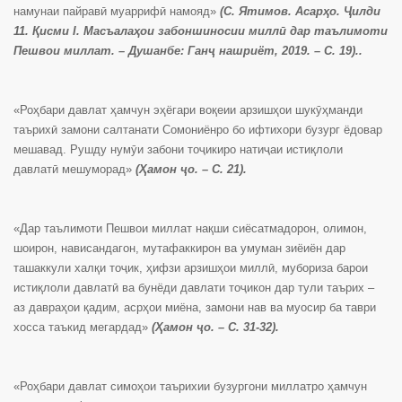
намунаи пайравӣ муаррифӣ намояд»
(С. Ятимов. Асарҳо. Ҷилди
11. Қисми I. Масъалаҳои забоншиносии миллӣ дар таълимоти
Пешвои миллат. – Душанбе: Ганҷ нашриёт, 2019. – С. 19)..
«Роҳбари давлат ҳамчун эҳёгари воқеии арзишҳои шукӯҳманди
таърихӣ замони салтанати Сомониёнро бо ифтихори бузург ёдовар
мешавад. Рушду нумӯи забони тоҷикиро натиҷаи истиқлоли
давлатӣ мешуморад»
(Ҳамон ҷо. – С. 21).
«Дар таълимоти Пешвои миллат нақши сиёсатмадорон, олимон,
шоирон, нависандагон, мутафаккирон ва умуман зиёиён дар
ташаккули халқи тоҷик, ҳифзи арзишҳои миллӣ, мубориза барои
истиқлоли давлатӣ ва бунёди давлати тоҷикон дар тули таърих –
аз давраҳои қадим, асрҳои миёна, замони нав ва муосир ба таври
хосса таъкид мегардад»
(Ҳамон ҷо. – С. 31-32).
«Роҳбари давлат симоҳои таърихии бузургони миллатро ҳамчун