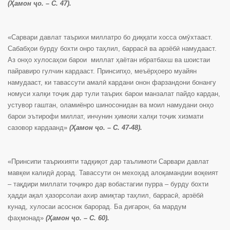
(Ҳамон ҷо. – С. 47).
«Сарвари давлат таърихи миллатро бо диққати хосса омӯхтааст.
Сабабҳои бурду бохти онро таҳлил, баррасӣ ва арзёбӣ намудааст.
Аз онҳо хулосаҳои барои миллат ҳаётан ибратбахш ва шоистаи
пайравиро гулчин кардааст. Принсипҳо, меъёрҳоеро муайян
намудааст, ки тавассути амалӣ кардани онон фарзандони бонангу
номуси халқи тоҷик дар тули таърих барои манзалат пайдо кардан,
устувор гаштан, оламиёнро шиносонидан ва моил намудани онҳо
барои эътирофи миллат, инчунин ҳимояи халқи тоҷик хизмати
сазовор кардаанд»
(Ҳамон ҷо. – С. 47-48).
«Принсипи таърихияти тадқиқот дар таълимоти Сарвари давлат
мавқеи калидӣ дорад. Тавассути он мехоҳад алоқамандии воқеият
– тақдири миллати тоҷикро дар вобастагии пурра – бурду бохти
ҳадди ақал ҳазорсолаи ахир амиқтар таҳлил, баррасӣ, арзёбӣ
кунад, хулосаи асоснок барорад. Ба дигарон, ба мардум
фаҳмонад»
(Ҳамон ҷо. – С. 60).