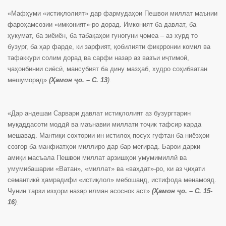
«Мафҳуми «истиқлолият» дар фармудаҳои Пешвои миллат маънии
фароҳамсозии «имконият»-ро дорад. Имконият ба давлат, ба
ҳукумат, ба зиёиён, ба табақаҳои гуногуни ҷомеа – аз хурд то
бузург, ба ҳар фарде, ки зарфият, қобилияти фикрронии комил ва
тафаккури солим дорад ва сарфи назар аз вазъи иҷтимоӣ,
ҷаҳонбинии сиёсӣ, мансубият ба дину мазҳаб, худро соҳибватан
мешуморад»
(Ҳамон ҷо. – С. 13
).
«Дар андешаи Сарвари давлат истиқлолият аз бузургтарин
муқаддасоти моддӣ ва маънавии миллати тоҷик тафсир карда
мешавад. Мантиқи сохтории ин истилоҳ посух гуфтан ба ниёзҳои
созгор ба манфиатҳои миллиро дар бар мегирад. Барои дарки
амиқи масъала Пешвои миллат арзишҳои умумимиллӣ ва
умумибашарии «Ватан», «миллат» ва «ваҳдат»-ро, ки аз ҷиҳати
семантикӣ ҳамрадифи «истиқлол» мебошанд, истифода менамояд.
Чунин тарзи изҳори назар илман асоснок аст»
(Ҳамон ҷо. – С. 15-
16
).