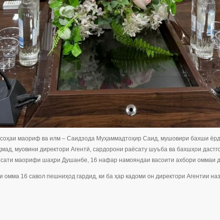
оҳаи маориф ва илм – Саидзода Муҳаммадтоҳир Саид, мушовири бахши ёрда
мад, муовини директори Агентӣ, сардорони раёсату шуъба ва бахшҳои дастго
сати маорифи шаҳри Душанбе, 16 нафар намояндаи васоити ахбори оммаи д
 омма 16 савол пешниҳод гардид, ки ба ҳар кадоми он директори Агентии на