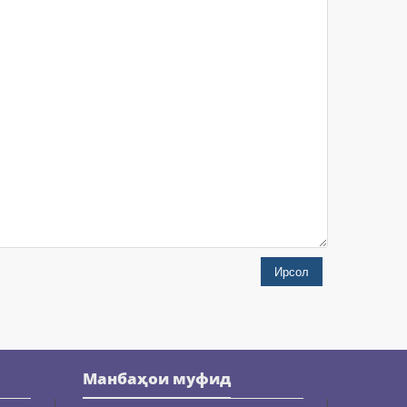
Ирсол
Манбаҳои муфид