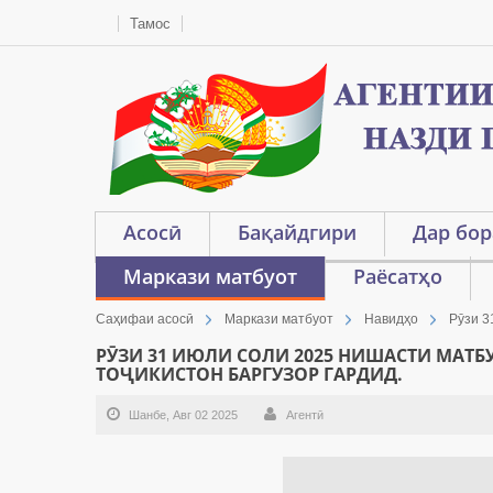
Тамос
Асосӣ
Бақайдгири
Дар бор
Маркази матбуот
Раёсатҳо
Саҳифаи асосӣ
Маркази матбуот
Навидҳо
Рӯзи 3
РӮЗИ 31 ИЮЛИ СОЛИ 2025 НИШАСТИ МАТ
ТОҶИКИСТОН БАРГУЗОР ГАРДИД.
Шанбе, Авг 02 2025
Агентӣ