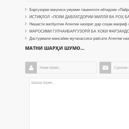
Баргузории маҷлиси умумии ташкилоти ибтидоии «Пайра
ИСТИҚЛОЛ ¬ПОЯИ ДАВЛАТДОРИИ МИЛЛӢ ВА РОҲ Б
Нишасти матбуотии Агентии назорат дар соҳаи маориф 
МАРОСИМИ ГУЛЧАНБАРГУЗОРӢ БА ХОКИ ФАРЗАНД
Дастурмали мансабии мутахассиси раёсати Агентии наз
МАТНИ ШАРҲИ ШУМО…