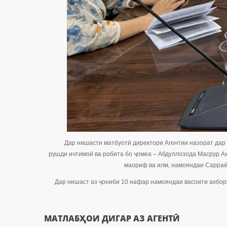
Дар нишасти матбуотӣ директори Агентии назорат дар с
рушди ичтимоӣ ва робита бо ҷомеа – Абдуллозода Масрур Аҳ
маориф ва илм, намояндаи Сарраё
Дар нишаст аз ҷониби 10 нафар намояндаи васоити ахбори
МАТЛАБҲОИ ДИГАР АЗ АГЕНТӢ