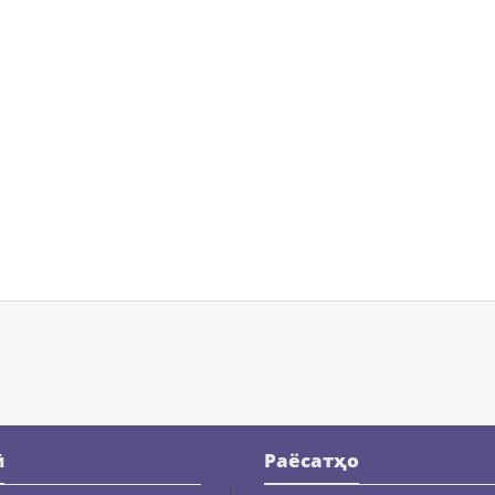
ӣ
Раёсатҳо