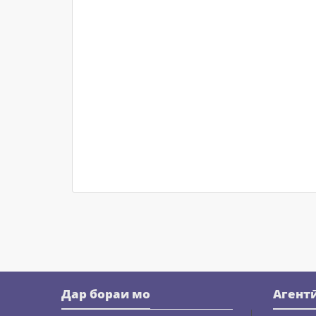
Дар бораи мо
Агент