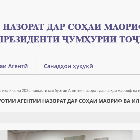
аи Агентӣ
Санадҳои ҳуқуқӣ
1 июли соли 2025 нишасти матбуотии Агентии назорат дар соҳаи маориф ва 
БУОТИИ АГЕНТИИ НАЗОРАТ ДАР СОҲАИ МАОРИФ ВА 