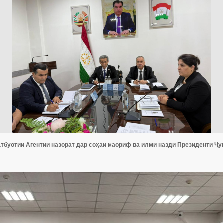
тбуотии Агентии назорат дар соҳаи маориф ва илми назди Президенти Ҷу