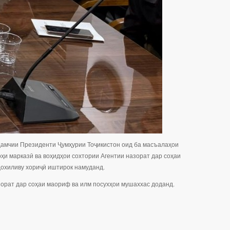
мчии Президенти Ҷумҳурии Тоҷикистон оид ба масъалаҳои
ҳи марказӣ ва воҳидҳои сохтории Агентии назорат дар соҳаи
охиливу хориҷӣ иштирок намуданд.
зорат дар соҳаи маориф ва илм посухҳои мушаххас доданд.