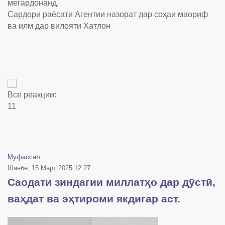
мегардонанд.
Сардори раёсати Агентии назорат дар соҳаи маориф
ва илм дар вилояти Хатлон
Все реакции:
1
1
Муфассал...
Шанбе, 15 Март 2025 12:27
Саодати зиндагии миллатҳо дар дӯстӣ,
ваҳдат ва эҳтироми якдигар аст.