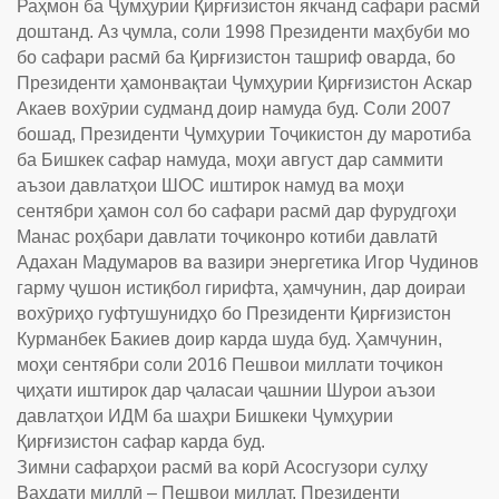
Раҳмон ба Ҷумҳурии Қирғизистон якчанд сафари расмӣ
доштанд. Аз ҷумла, соли 1998 Президенти маҳбуби мо
бо сафари расмӣ ба Қирғизистон ташриф оварда, бо
Президенти ҳамонвақтаи Ҷумҳурии Қирғизистон Аскар
Акаев вохӯрии судманд доир намуда буд. Соли 2007
бошад, Президенти Ҷумҳурии Тоҷикистон ду маротиба
ба Бишкек сафар намуда, моҳи август дар саммити
аъзои давлатҳои ШОС иштирок намуд ва моҳи
сентябри ҳамон сол бо сафари расмӣ дар фурудгоҳи
Манас роҳбари давлати тоҷиконро котиби давлатӣ
Адахан Мадумаров ва вазири энергетика Игор Чудинов
гарму ҷушон истиқбол гирифта, ҳамчунин, дар доираи
вохӯриҳо гуфтушунидҳо бо Президенти Қирғизистон
Курманбек Бакиев доир карда шуда буд. Ҳамчунин,
моҳи сентябри соли 2016 Пешвои миллати тоҷикон
ҷиҳати иштирок дар ҷаласаи ҷашнии Шурои аъзои
давлатҳои ИДМ ба шаҳри Бишкеки Ҷумҳурии
Қирғизистон сафар карда буд.
Зимни сафарҳои расмӣ ва корӣ Асосгузори сулҳу
Ваҳдати миллӣ – Пешвои миллат, Президенти