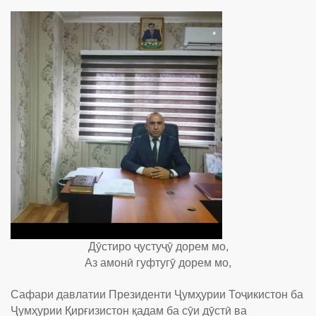
Дӯстиро ҷустуҷӯ дорем мо,
Аз амонӣ гуфтугӯ дорем мо,
Сафари давлатии Президенти Ҷумҳурии Тоҷикистон ба
Ҷумҳурии Қирғизистон қадам ба сӯи дӯстӣ ва