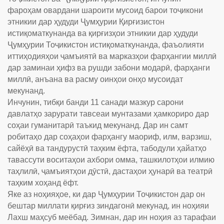
фароҳам овардани шароити мусоид барои тоҷикони
этникии дар ҳудуди Ҷумҳурии Қирғизистон
истиқоматкунанда ва қирғизҳои этникии дар ҳудуди
Ҷумҳурии Тоҷикистон истиқоматкунанда, фаъолияти
иттиҳодияҳои ҷамъиятӣ ва марказҳои фарҳангии миллӣ
дар заминаи ҳифз ва рушди забони модарӣ, фарҳанги
миллӣ, анъана ва расму оинҳои онҳо мусоидат
мекунанд.
Инчунин, тибқи банди 11 санади мазкур сарони
давлатҳо зарурати тавсеаи мунтазами ҳамкориро дар
соҳаи гуманитарӣ таъкид мекунанд. Дар ин самт
робитаҳо дар соҳаҳои фарҳангу маориф, илм, варзиш,
сайёҳӣ ва тандурустӣ таҳким ёфта, табодули ҳайатҳо
тавассути воситаҳои ахбори омма, ташкилотҳои илмию
таҳлилӣ, ҷамъиятҳои дӯстӣ, дастаҳои ҳунарӣ ва театрӣ
таҳким хоҳанд ёфт.
Яке аз ноҳияҳое, ки дар Ҷумҳурии Тоҷикистон дар он
бештар миллати қирғиз зиндагонӣ мекунад, ин ноҳияи
Лахш маҳсуб меёбад. Зимнан, дар ин ноҳия аз тарафаи