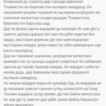
бозкушоии ду гузаргоҳ дар сарҳади давлатии
Тоҷикистон ва Қирғизистон иштирок намуданд. Ин
чорабинии муҳими таърихӣ бо иштироки роҳбарият ва
сокинони вилоятҳои наздисарҳадии Тоҷикистону
Қирғизистон баргузор шуд.
Дар як фазои идона мардуми ду кишвари бо ҳам дӯсту
ҳамсоя дубора дарҳои бастаро ба рӯйи якдигар боз
карда, риштаҳои деринаи дӯстию ҳамсоядориро
мустаҳкам намуда, роҳи навро ба сӯйи ҳамкориҳои нав
васеъ кушоданд.
Дар ин чорабинӣ ҳамчунин, роҳбарони вилоятҳои
ҳаммарз пас аз кушода шудани гузаргоҳҳо ба хаймаҳои
идонаи ду тараф ташриф оварда, бо мардум суҳбатҳо
анҷом дода, дар барномаи муштараки фарҳангӣ
иштирок намуданд.
Аз чеҳраи мардум бараъло ҳувайдо буд, ки мардуми ин
ду кишвари ҳамсоя ташнаи сулҳу осоиштагӣ ҳастанд.
Таъмин кардани сулҳу оромӣ, дӯстии байни миллатҳои
бо ҳам дӯсту ҳамсоя дар рӯйи замин файзу баракатро
афзун менамояд.