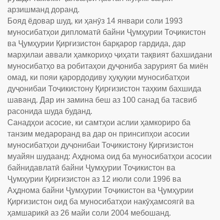
арзишманд доранд.
Бояд ёдовар шуд, ки ҳанӯз 14 январи соли 1993
муносибатҳои дипломатӣ байни Ҷумҳурии Тоҷикистон
ва Ҷумҳурии Қирғизистон барқарор гардида, дар
марҳилаи аввали ҳамкориҳо ҷиҳати тақвият бахшидани
муносибатҳо ва робитаҳои дуҷониба зарурият ба миён
омад, ки пояи қарордодиву ҳуқуқии муносибатҳои
дуҷонибаи Тоҷикистону Қирғизистон таҳким бахшида
шаванд. Дар ин замина беш аз 100 санад ба тасвиб
расонида шуда буданд.
Санадҳои асосие, ки самтҳои аслии ҳамкориро ба
танзим медароранд ва дар он принсипҳои асосии
муносибатҳои дуҷонибаи Тоҷикистону Қирғизистон
муайян шудаанд: Аҳднома оид ба муносибатҳои асосии
байнидавлатӣ байни Ҷумҳурии Тоҷикистон ва
Ҷумҳурии Қирғизистон аз 12 июли соли 1996 ва
Аҳднома байни Ҷумҳурии Тоҷикистон ва Ҷумҳурии
Қирғизистон оид ба муносибатҳои накӯҳамсоягӣ ва
ҳамшарикӣ аз 26 майи соли 2004 мебошанд.