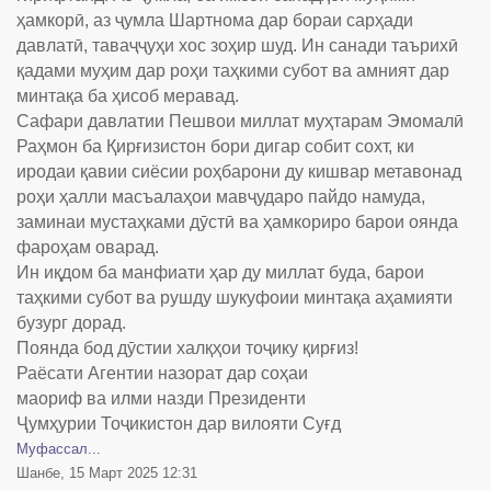
ҳамкорӣ, аз ҷумла Шартнома дар бораи сарҳади
давлатӣ, таваҷҷуҳи хос зоҳир шуд. Ин санади таърихӣ
қадами муҳим дар роҳи таҳкими субот ва амният дар
минтақа ба ҳисоб меравад.
Сафари давлатии Пешвои миллат муҳтарам Эмомалӣ
Раҳмон ба Қирғизистон бори дигар собит сохт, ки
иродаи қавии сиёсии роҳбарони ду кишвар метавонад
роҳи ҳалли масъалаҳои мавҷударо пайдо намуда,
заминаи мустаҳками дӯстӣ ва ҳамкориро барои оянда
фароҳам оварад.
Ин иқдом ба манфиати ҳар ду миллат буда, барои
таҳкими субот ва рушду шукуфоии минтақа аҳамияти
бузург дорад.
Поянда бод дӯстии халқҳои тоҷику қирғиз!
Раёсати Агентии назорат дар соҳаи
маориф ва илми назди Президенти
Ҷумҳурии Тоҷикистон дар вилояти Суғд
Муфассал...
Шанбе, 15 Март 2025 12:31