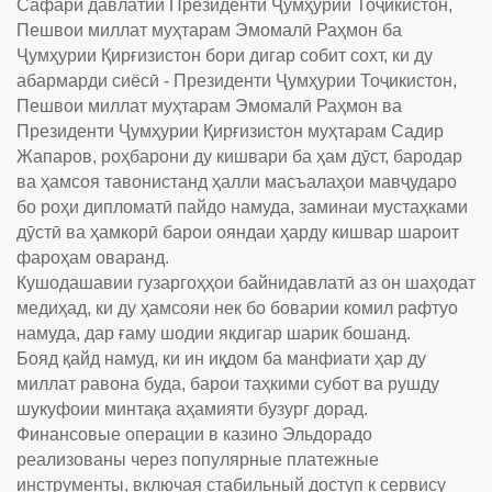
Сафари давлатии Президенти Ҷумҳурии Тоҷикистон,
Пешвои миллат муҳтарам Эмомалӣ Раҳмон ба
Ҷумҳурии Қирғизистон бори дигар собит сохт, ки ду
абармарди сиёсӣ - Президенти Ҷумҳурии Тоҷикистон,
Пешвои миллат муҳтарам Эмомалӣ Раҳмон ва
Президенти Ҷумҳурии Қирғизистон муҳтарам Садир
Жапаров, роҳбарони ду кишвари ба ҳам дӯст, бародар
ва ҳамсоя тавонистанд ҳалли масъалаҳои мавҷударо
бо роҳи дипломатӣ пайдо намуда, заминаи мустаҳками
дӯстӣ ва ҳамкорӣ барои ояндаи ҳарду кишвар шароит
фароҳам оваранд.
Кушодашавии гузаргоҳҳои байнидавлатӣ аз он шаҳодат
медиҳад, ки ду ҳамсояи нек бо боварии комил рафтуо
намуда, дар ғаму шодии якдигар шарик бошанд.
Бояд қайд намуд, ки ин иқдом ба манфиати ҳар ду
миллат равона буда, барои таҳкими субот ва рушду
шукуфоии минтақа аҳамияти бузург дорад.
Финансовые операции в казино Эльдорадо
реализованы через популярные платежные
инструменты, включая стабильный доступ к сервису