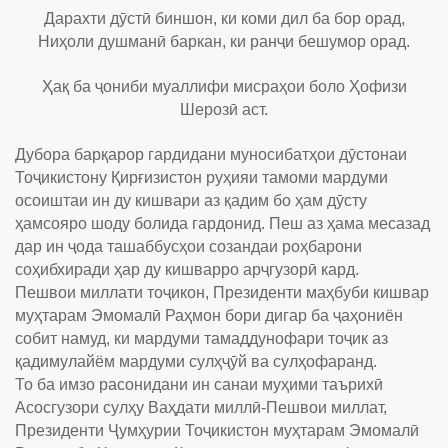
Дарахти дӯстӣ биншон, ки коми дил ба бор орад,
Ниҳоли душманӣ баркан, ки ранҷи бешумор орад.
Ҳақ ба ҷониби муаллифи мисраҳои боло Ҳофизи
Шерозӣ аст.
Дубора барқарор гардидани муносибатҳои дӯстонаи
Тоҷикистону Қирғизистон руҳияи тамоми мардуми
осоиштаи ин ду кишвари аз қадим бо ҳам дӯсту
ҳамсояро шоду болида гардонид. Пеш аз ҳама месазад
дар ин ҷода ташаббусҳои созандаи роҳбарони
соҳибхиради ҳар ду кишварро арҷгузорӣ кард.
Пешвои миллати тоҷикон, Президенти маҳбуби кишвар
муҳтарам Эмомалӣ Раҳмон бори дигар ба ҷаҳониён
собит намуд, ки мардуми тамаддунофари тоҷик аз
қадимулайём мардуми сулҳҷӯй ва сулҳофаранд.
То ба имзо расонидани ин санаи муҳими таърихӣ
Асосгузори сулҳу Ваҳдати миллӣ-Пешвои миллат,
Президенти Ҷумҳурии Тоҷикистон муҳтарам Эмомалӣ