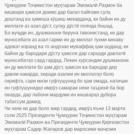
Ҷумҳурии Тоҷикистон муҳтарам Эмомалӣ Раҳмон ба
кишвари ҳамсоя доимо дар бағал пайғоми сулҳ
доштанд ва ҳамеша кӯшиш мекарданд, ки байни ин ду
миллати аз азал дӯст, сулҳу дӯстӣ поянда бошад.
Бо вуҷуди ин, душманони беруна тавонистанд, ки дар
муносибати аз азал гарми ин ду миллат тухми кинаву
адоват коранд ва то андозае муваффақ ҳам шуданд, ки
байни ду бародари дӯсту ҳамсоя дар сарҳади давлатӣ
муносибатҳо сард гардад. Лекин хурсандии душманони
ин ду миллати бо ҳам дӯст, ҳамсоя ва бародар дер
давом накарда, хиради азалии ин миллатҳо боло
гирифта, сари мизи гуфтушунид бо ҳам омада, натиҷаи
ин гуфтушунидҳо имрӯз самараи неки таърихӣ ба бор
оварда, дар лабони мардуми ин кишварҳо дубора
табассум дамид.
Чи хеле ки дар боло зикр гардид, имрӯз яъне 13 марти
соли 2025 Президенти Ҷумҳурии Тоҷикистон муҳтарам
Эмомалӣ Раҳмон ва Президенти Ҷумҳурии Қирғизистон
муҳтарам Садир Жапаров дар маросими маҷозии