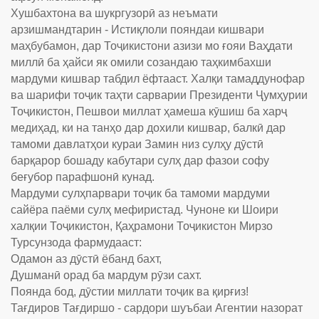
Хушбахтона ва шукргузорӣ аз неъмати
арзишмандтарин - Истиқлоли пояндаи кишвари
маҳбубамон, дар Тоҷикистони азизи мо ғояи Ваҳдати
миллӣ ба ҳайси як омили созандаю таҳкимбахши
мардуми кишвар табдил ёфтааст. Халқи тамаддунофар
ва шарифи тоҷик таҳти сарварии Президенти Ҷумҳурии
Тоҷикистон, Пешвои миллат ҳамеша кӯшиш ба харҷ
медиҳад, ки на танҳо дар дохили кишвар, балкӣ дар
тамоми давлатҳои кураи Замин низ сулҳу дӯстӣ
барқарор бошаду кабутари сулҳ дар фазои софу
беғубор парафшонӣ кунад.
Мардуми сулҳпарвари тоҷик ба тамоми мардуми
сайёра паёми сулҳ мефиристад. Чуноне ки Шоири
халқии Тоҷикистон, Қаҳрамони Тоҷикистон Мирзо
Турсунзода фармудааст:
Одамон аз дӯстӣ ёбанд бахт,
Душманӣ орад ба мардум рӯзи сахт.
Поянда бод, дӯстии миллати тоҷик ва қирғиз!
Тағдиров Тағдиршо - сардори шуъбаи Агентии назорат