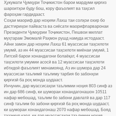
Ҳукумати Ҷумҳури Тоҷикистон барои мардуми қирғиз
шароитҳои буду бош, кору фаъолият ва таҳсил
фароҳам гардидааст.
Соҳаи маориф дар ноҳияи Лахш таи солҳои охир бо
дастгириҳои пайваста ва сиёсати маорифпарваронаи
Президенти Ҷумҳурии Тоҷикистон, Пешвои миллат
муҳтарам Эмомалӣ Раҳмон рушд намуда истодааст.
Айни замон дар ноҳияи Лахш 61 муассисаи таҳсилоти
умумӣ, аз ин 44 муассисаи таҳсилоти миёнаи умумӣ, 1
Литсей барои хонандагони болаёқат, 4 муассисаи
таҳсилоти умумии асосӣ ва 12 муассисаи таҳсилоти
ибтидоӣ фаъолият менамоянд. Аз ин шумора дар 24
муассисаи таълимӣ таълиму тарбия бо забонҳои
қирғизӣ ба роҳ монда шудааст.
Инчунин, дар муассисаҳои таълимии ноҳия 803 синф аз
ин дар 686 синф, ки шумораи хонандагонашон 10511
нафар мебошад, таълим бо забони давлатӣ ва дар 117
синф таълим бо забони қирғизӣ ба роҳ монда шудааст,
ки шумораи хонандагонаш 2070 нафар мебошад. Бояд
тазаккур кард, ки дар муассисаҳои таълимии ноҳия