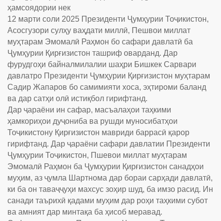
ҳамсоядории нек
12 марти соли 2025 Президенти Ҷумҳурии Тоҷикистон,
Асосгузори сулҳу ваҳдати миллӣ, Пешвои миллат
муҳтарам Эмомалӣ Раҳмон бо сафари давлатӣ ба
Ҷумҳурии Қирғизистон ташриф оварданд. Дар
фурудгоҳи байналмилалии шаҳри Бишкек Сарвари
давлатро Президенти Ҷумҳурии Қирғизистон муҳтарам
Садир Жапаров бо самимияти хоса, эҳтироми баланд
ва дар сатҳи олӣ истиқбол гирифтанд.
Дар ҷараёни ин сафар, масъалаҳои таҳкими
ҳамкориҳои дуҷониба ва рушди муносибатҳои
Тоҷикистону Қирғизистон мавриди баррасӣ қарор
гирифтанд. Дар ҷараёни сафари давлатии Президенти
Ҷумҳурии Тоҷикистон, Пшевои миллат муҳтарам
Эмомалӣ Раҳмон ба Ҷумҳурии Қирғизистон санадҳои
муҳим, аз ҷумла Шартнома дар бораи сарҳади давлатӣ,
ки ба он таваҷҷуҳи махсус зоҳир шуд, ба имзо расид. Ин
санади таърихӣ қадами муҳим дар роҳи таҳкими субот
ва амният дар минтақа ба ҳисоб меравад.