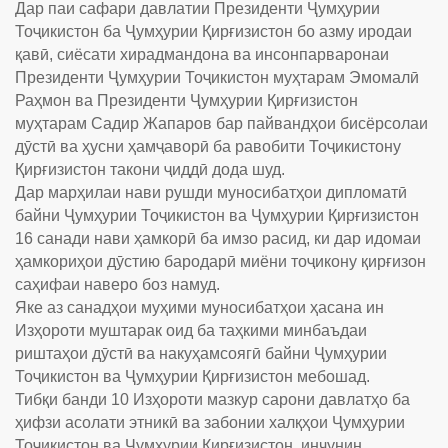
Дар паи сафари давлатии Президенти Ҷумҳурии
Тоҷикистон ба Ҷумҳурии Қирғизистон бо азму иродаи
қавӣ, сиёсати хирадмандона ва инсонпарваронаи
Президенти Ҷумҳурии Тоҷикистон муҳтарам Эмомалӣ
Раҳмон ва Президенти Ҷумҳурии Қирғизистон
муҳтарам Садир Жапаров бар пайвандҳои бисёрсолаи
дӯстӣ ва ҳусни ҳамҷаворӣ ба равобити Тоҷикистону
Қирғизистон такони ҷиддӣ дода шуд.
Дар марҳилаи нави рушди муносибатҳои дипломатӣ
байни Ҷумҳурии Тоҷикистон ва Ҷумҳурии Қирғизистон
16 санади нави ҳамкорӣ ба имзо расид, ки дар идомаи
ҳамкориҳои дӯстию бародарӣ миёни тоҷикону қирғизон
саҳифаи наверо боз намуд.
Яке аз санадҳои муҳими муносибатҳои ҳасана ин
Изҳороти муштарак оид ба таҳкими минбаъдаи
риштаҳои дӯстӣ ва накуҳамсоягӣ байни Ҷумҳурии
Тоҷикистон ва Ҷумҳурии Қирғизистон мебошад.
Тибқи банди 10 Изҳороти мазкур сарони давлатҳо ба
ҳифзи асолати этникӣ ва забонии халқҳои Ҷумҳурии
Тоҷикистон ва Ҷумҳурии Қирғизистон, инчунин