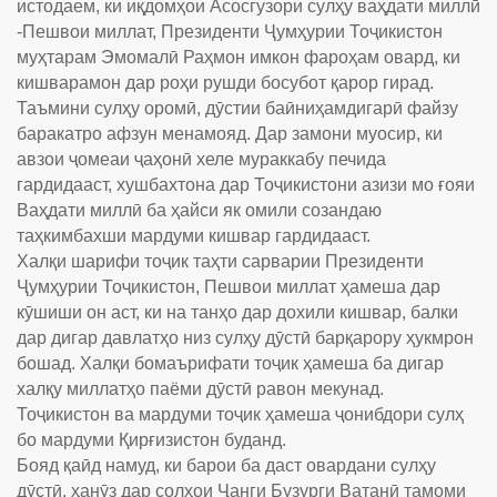
истодаем, ки иқдомҳои Асосгузори сулҳу ваҳдати миллӣ
-Пешвои миллат, Президенти Ҷумҳурии Тоҷикистон
муҳтарам Эмомалӣ Раҳмон имкон фароҳам овард, ки
кишварамон дар роҳи рушди босубот қарор гирад.
Таъмини сулҳу оромӣ, дӯстии баӣниҳамдигарӣ файзу
баракатро афзун менамояд. Дар замони муосир, ки
авзои ҷомеаи ҷаҳонӣ хеле мураккабу печида
гардидааст, хушбахтона дар Тоҷикистони азизи мо ғояи
Ваҳдати миллӣ ба ҳайси як омили созандаю
таҳкимбахши мардуми кишвар гардидааст.
Халқи шарифи тоҷик таҳти сарварии Президенти
Ҷумҳурии Тоҷикистон, Пешвои миллат ҳамеша дар
кӯшиши он аст, ки на танҳо дар дохили кишвар, балки
дар дигар давлатҳо низ сулҳу дӯстӣ барқарору ҳукмрон
бошад. Халқи бомаърифати тоҷик ҳамеша ба дигар
халқу миллатҳо паёми дӯстӣ равон мекунад.
Тоҷикистон ва мардуми тоҷик ҳамеша ҷонибдори сулҳ
бо мардуми Қирғизистон буданд.
Бояд қаӣд намуд, ки барои ба даст овардани сулҳу
дӯстӣ, ҳанӯз дар солҳои Ҷанги Бузурги Ватанӣ тамоми