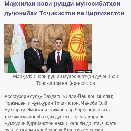
Марҳилаи нави рушди муносибатҳои
дуҷонибаи Тоҷикистон ва Қирғизистон
Марҳилаи нави рушди муносибатҳои дуҷонибаи
Тоҷикистон ва Қирғизистон
Асосгузори сулҳу Ваҳдати миллӣ-Пешвои миллат,
Президенти Ҷумҳурии Тоҷикистон, Ҷаноби Олӣ
муҳтарам Эмомалӣ Раҳмон дар барқарорсозӣ ва
таҳкими муносибатҳои дӯстӣ ва ҳамҷаворӣ бо
Ҷумҳурии Қирғизистон нақши калидӣ дошта, ҷиҳати
рушди тамоми ҷанбаҳои ҳаётан муҳим саҳми