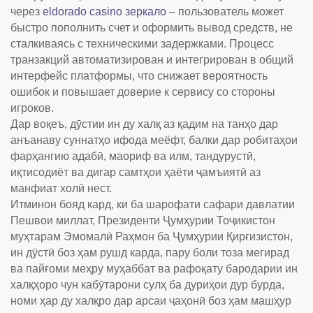
через
eldorado casino зеркало
– пользователь может
быстро пополнить счет и оформить вывод средств, не
сталкиваясь с техническими задержками. Процесс
транзакций автоматизирован и интегрирован в общий
интерфейс платформы, что снижает вероятность
ошибок и повышает доверие к сервису со стороны
игроков.
Дар воқеъ, дӯстии ин ду халқ аз қадим на танҳо дар
анъанаву суннатҳо ифода меёфт, балки дар робитаҳои
фарҳангию адабӣ, маориф ва илм, тандурустӣ,
иқтисодиёт ва дигар самтҳои ҳаёти ҷамъиятӣ аз
манфиат холӣ нест.
Итминон бояд кард, ки ба шарофати сафари давлатии
Пешвои миллат, Президенти Ҷумҳурии Тоҷикистон
муҳтарам Эмомалӣ Раҳмон ба Ҷумҳурии Қирғизистон,
ин дӯстӣ боз ҳам рушд карда, пару боли тоза мегирад
ва пайғоми меҳру муҳаббат ва рафоқату бародарии ин
халқҳоро чун кабӯтарони сулҳ ба дуриҳои дур бурда,
номи ҳар ду халқро дар арсаи ҷаҳонӣ боз ҳам машҳур