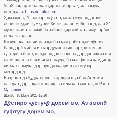
5552 нафар хонандаи қирғизтабор таҳсил намуда
истодааст.
https://nimfo.com
Ҳамзамон, 76 нафар омӯзгор, ки хатмкунандагони
донишгоҳҳои Ҷумҳурии Қирғизистон мебошанд, дар 24
муассисаи таълимӣ бо забони қирғизӣ таълиму тарбия
дода истодааст.
Бо кушодашавии марзҳо боз ҳам робитаҳои дӯстию
бародарӣ миёни ин мардумони кишварҳои ҳамсоя
густариш ёфта, шаҳрвандон озодона дар донишгоҳҳои
ду кишвар таҳсили илм намуда, ба манфиати ҳамдигар
хизмат намуда, дар рушди маориф саҳмгузор
мегарданд.
Баҳронзода Қудратулло - сардори шуъбаи Агентии
назорат дар соҳаи маориф ва илм дар минтақаи Рашт
Муфассал...
Шанбе, 15 Март 2025 12:28
Дӯстиро ҷустуҷӯ дорем мо, Аз амонӣ
гуфтугӯ дорем мо,