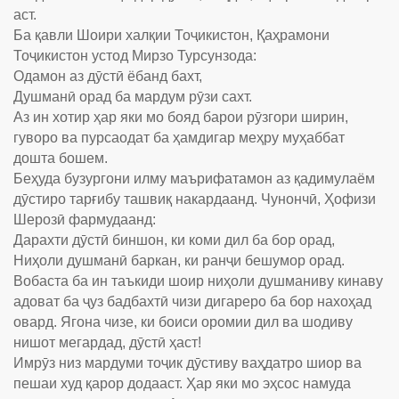
аст.
Ба қавли Шоири халқии Тоҷикистон, Қаҳрамони
Тоҷикистон устод Мирзо Турсунзода:
Одамон аз дӯстӣ ёбанд бахт,
Душманӣ орад ба мардум рӯзи сахт.
Аз ин хотир ҳар яки мо бояд барои рӯзгори ширин,
гуворо ва пурсаодат ба ҳамдигар меҳру муҳаббат
дошта бошем.
Беҳуда бузургони илму маърифатамон аз қадимулаём
дӯстиро тарғибу ташвиқ накардаанд. Чунончӣ, Ҳофизи
Шерозӣ фармудаанд:
Дарахти дӯстӣ биншон, ки коми дил ба бор орад,
Ниҳоли душманӣ баркан, ки ранҷи бешумор орад.
Вобаста ба ин таъкиди шоир ниҳоли душманиву кинаву
адоват ба ҷуз бадбахтӣ чизи дигареро ба бор нахоҳад
овард. Ягона чизе, ки боиси оромии дил ва шодиву
нишот мегардад, дӯстӣ ҳаст!
Имрӯз низ мардуми тоҷик дӯстиву ваҳдатро шиор ва
пешаи худ қарор додааст. Ҳар яки мо эҳсос намуда