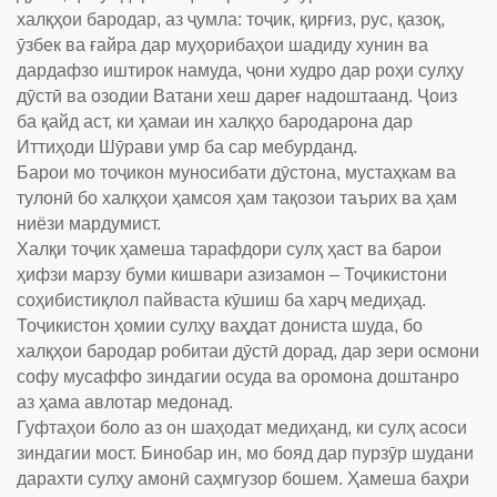
халқҳои бародар, аз ҷумла: тоҷик, қирғиз, рус, қазоқ,
ӯзбек ва ғайра дар муҳорибаҳои шадиду хунин ва
дардафзо иштирок намуда, ҷони худро дар роҳи сулҳу
дӯстӣ ва озодии Ватани хеш дареғ надоштаанд. Ҷоиз
ба қайд аст, ки ҳамаи ин халқҳо бародарона дар
Иттиҳоди Шӯрави умр ба сар мебурданд.
Барои мо тоҷикон муносибати дӯстона, мустаҳкам ва
тулонӣ бо халқҳои ҳамсоя ҳам тақозои таърих ва ҳам
ниёзи мардумист.
Халқи тоҷик ҳамеша тарафдори сулҳ ҳаст ва барои
ҳифзи марзу буми кишвари азизамон – Тоҷикистони
соҳибистиқлол пайваста кӯшиш ба харҷ медиҳад.
Тоҷикистон ҳомии сулҳу ваҳдат дониста шуда, бо
халқҳои бародар робитаи дӯстӣ дорад, дар зери осмони
софу мусаффо зиндагии осуда ва оромона доштанро
аз ҳама авлотар медонад.
Гуфтаҳои боло аз он шаҳодат медиҳанд, ки сулҳ асоси
зиндагии мост. Бинобар ин, мо бояд дар пурзӯр шудани
дарахти сулҳу амонӣ саҳмгузор бошем. Ҳамеша баҳри