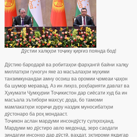
Дӯстии халқҳои тоҷику қирғиз поянда бод!
Дӯстию бародарӣ ва робитаҳои фарҳангӣ баӣни халқу
миллатҳои гуногун яке аз масъалаҳои муҳими
танзимкунандаи амну осоиш ва оромии ҷомеаи ҷаҳон
ба шумор меравад. Аз ин лиҳоз, роҳбарияти давлат ва
Ҳукумати Ҷумҳурии Тоҷикистон дар сиёсати худ ба ин
масъала эътибори махсус дода, бо тамоми
мамлакатҳои хориҷи дуру наздик муносибатҳои
дӯстонаро ба роҳ мондааст.
Тоҷикон аслан мардуми инсондӯсту сулҳхоҳанд.
Мардуми мо дӯстиро авло медонад, зеро саодати
зиндагии инсонҳо дар дӯстӣ, ваҳдат, эҳтироми якдигар