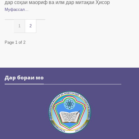
дар соҳаи маориф ва илм дар митақаи Ҳисор
Муфассал...
1
2
Page 1 of 2
Дар бораи мо