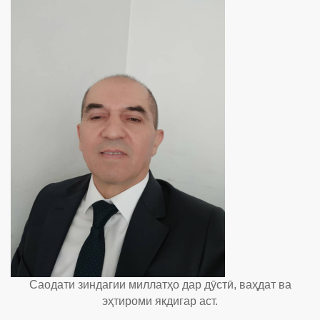
Саодати зиндагии миллатҳо дар дӯстӣ, ваҳдат ва
эҳтироми якдигар аст.