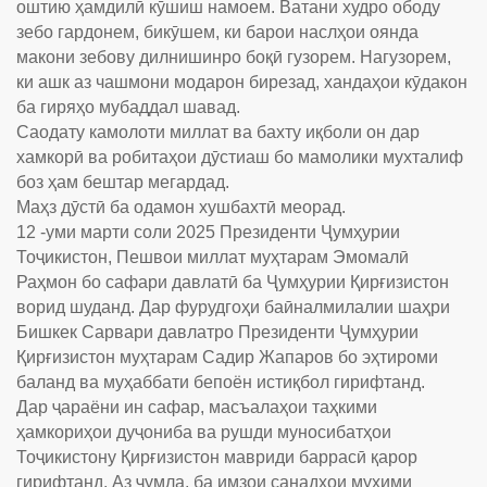
оштию ҳамдилӣ кӯшиш намоем. Ватани худро ободу
зебо гардонем, бикӯшем, ки барои наслҳои оянда
макони зебову дилнишинро боқӣ гузорем. Нагузорем,
ки ашк аз чашмони модарон бирезад, хандаҳои кӯдакон
ба гиряҳо мубаддал шавад.
Саодату камолоти миллат ва бахту иқболи он дар
хамкорӣ ва робитаҳои дӯстиаш бо мамолики мухталиф
боз ҳам бештар мегардад.
Маҳз дӯстӣ ба одамон хушбахтӣ меорад.
12 -уми марти соли 2025 Президенти Ҷумҳурии
Тоҷикистон, Пешвои миллат муҳтарам Эмомалӣ
Раҳмон бо сафари давлатӣ ба Ҷумҳурии Қирғизистон
ворид шуданд. Дар фурудгоҳи баӣналмилалии шаҳри
Бишкек Сарвари давлатро Президенти Ҷумҳурии
Қирғизистон муҳтарам Садир Жапаров бо эҳтироми
баланд ва муҳаббати бепоён истиқбол гирифтанд.
Дар ҷараёни ин сафар, масъалаҳои таҳкими
ҳамкориҳои дуҷониба ва рушди муносибатҳои
Тоҷикистону Қирғизистон мавриди баррасӣ қарор
гирифтанд. Аз ҷумла, ба имзои санадҳои муҳими