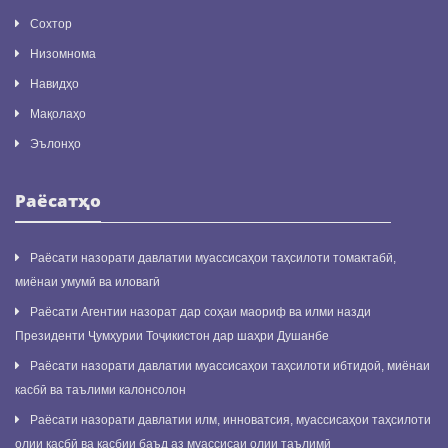
Сохтор
Низомнома
Навидҳо
Мақолаҳо
Эълонҳо
Раёсатҳо
Раёсати назорати давлатии муассисаҳои таҳсилоти томактабӣ,
миёнаи умумӣ ва иловагӣ
Раёсати Агентии назорат дар соҳаи маориф ва илми назди
Президенти Ҷумҳурии Тоҷикистон дар шаҳри Душанбе
Раёсати назорати давлатии муассисаҳои таҳсилоти ибтидоӣ, миёнаи
касбӣ ва таълими калонсолон
Раёсати назорати давлатии илм, инноватсия, муассисаҳои таҳсилоти
олии касбӣ ва касбии баъд аз муассисаи олии таълимӣ