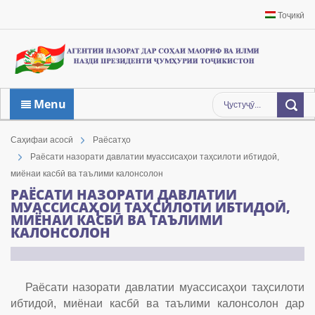
Тоҷикӣ
Menu
Саҳифаи асосӣ
Раёсатҳо
Раёсати назорати давлатии муассисаҳои таҳсилоти ибтидоӣ,
миёнаи касбӣ ва таълими калонсолон
РАЁСАТИ НАЗОРАТИ ДАВЛАТИИ
МУАССИСАҲОИ ТАҲСИЛОТИ ИБТИДОӢ,
МИЁНАИ КАСБӢ ВА ТАЪЛИМИ
КАЛОНСОЛОН
Раёсати назорати давлатии муассисаҳои таҳсилоти
ибтидоӣ, миёнаи касбӣ ва таълими калонсолон дар