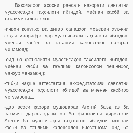
Ваколатҳои асосии раёсати назорати давлатии
муассисаҳои таҳсилоти ибтидоӣ, миёнаи касбӣ ва
таълими калонсолон:
-иҷрои қонунҳо ва дигар санадҳои меъёрии ҳуқуқии
соҳаи маорифро дар муассисаҳои таҳсилоти ибтидоӣ,
миёнаи касбӣ ва таълими калонсолон назорат
менамояд;
-оид ба фаъолияти муассисаҳои таҳсилоти ибтидоӣ,
миёнаи касбӣ ва таълими калонсолон пешниҳод
манзур менамояд;
-тибқи нақша аттестатсия, аккредитатсияи давлатии
муассисаҳои таҳсилоти ибтидоӣ ва миёнаи касбиро
мегузаронад;
-дар асоси қарори мушовараи Агентӣ баъд аз ба
расмият даровардани он бо фармоиши директори
Агентӣ ба муассисаҳои таҳсилоти ибтидоӣ, миёнаи
касбӣ ва таълими калонсолон иҷозатнома оид ба