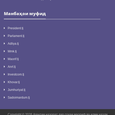
Манбаҳои муфид
President.tj
Parlament.tj
Adliya.tj
Mmk.tj
Maorif.tj
Anrt.tj
Investcom.tj
Khovar.tj
Jumhuriyat.tj
Sadoimardum.tj
Copyright © 2026 Агентии назорат дар соҳаи маориф ва илми назди