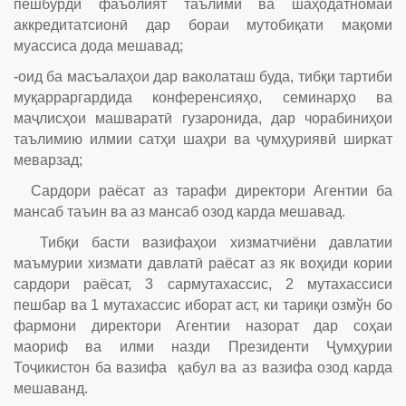
пешбурди фаъолият таълимӣ ва шаҳодатномаи
аккредитатсионӣ дар бораи мутобиқати мақоми
муассиса дода мешавад;
-оид ба масъалаҳои дар ваколаташ буда, тибқи тартиби
муқарраргардида конференсияҳо, семинарҳо ва
маҷлисҳои машваратӣ гузаронида, дар чорабиниҳои
таълимию илмии сатҳи шаҳри ва ҷумҳуриявӣ ширкат
меварзад;
Сардори раёсат аз тарафи директори Агентии ба
мансаб таъин ва аз мансаб озод карда мешавад.
Тибқи басти вазифаҳои хизматчиёни давлатии
маъмурии хизмати давлатӣ раёсат аз як воҳиди кории
сардори раёсат, 3 сармутахассис, 2 мутахассиси
пешбар ва 1 мутахассис иборат аст, ки тариқи озмўн бо
фармони директори Агентии назорат дар соҳаи
маориф ва илми назди Президенти Ҷумҳурии
Тоҷикистон ба вазифа қабул ва аз вазифа озод карда
мешаванд.