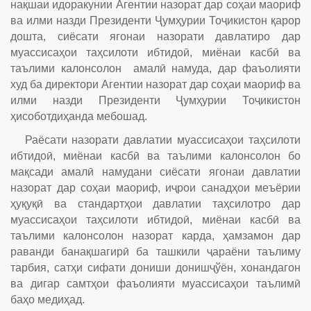
нақшаи идоракунии Агентии назорат дар соҳаи маориф
ва илми назди Президенти Ҷумҳурии Тоҷикистон қарор
дошта, сиёсати ягонаи назорати давлатиро дар
муассисаҳои таҳсилоти ибтидоӣ, миёнаи касбӣ ва
таълими калонсолон амалӣ намуда, дар фаъолияти
худ ба директори Агентии назорат дар соҳаи маориф ва
илми назди Президенти Ҷумҳурии Тоҷикистон
ҳисоботдиҳанда мебошад.
Раёсати назорати давлатии муассисаҳои таҳсилоти
ибтидоӣ, миёнаи касбӣ ва таълими калонсолон бо
мақсади амалӣ намудани сиёсати ягонаи давлатии
назорат дар соҳаи маориф, иҷрои санадҳои меъёрии
ҳуқуқӣ ва стандартҳои давлатии таҳсилотро дар
муассисаҳои таҳсилоти ибтидоӣ, миёнаи касбӣ ва
таълими калонсолон назорат карда, ҳамзамон дар
раванди банақшагирӣ ба ташкили ҷараёни таълиму
тарбия, сатҳи сифати дониши донишҷўён, хонандагон
ва дигар самтҳои фаъолияти муассисаҳои таълимӣ
баҳо медиҳад.