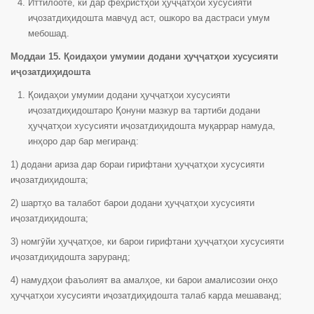
Иттилооте, ки дар феҳристҳои ҳуҷҷатҳои хусусияти
иҷозатдиҳидошта мавҷуд аст, ошкоро ва дастраси умум
мебошад.
Моддаи 15. Қоидаҳои умумии додани ҳуҷҷатҳои хусусияти
иҷозатдиҳидошта
Қоидаҳои умумии додани ҳуҷҷатҳои хусусияти
иҷозатдиҳидоштаро Қонуни мазкур ва тартиби додани
ҳуҷҷатҳои хусусияти иҷозатдиҳидошта муқаррар намуда,
инҳоро дар бар мегиранд:
1) додани ариза дар бораи гирифтани ҳуҷҷатҳои хусусияти
иҷозатдиҳидошта;
2) шартҳо ва талабот барои додани ҳуҷҷатҳои хусусияти
иҷозатдиҳидошта;
3) номгӯйи ҳуҷҷатҳое, ки барои гирифтани ҳуҷҷатҳои хусусияти
иҷозатдиҳидошта заруранд;
4) намудҳои фаъолият ва амалҳое, ки барои амалисозии онҳо
ҳуҷҷатҳои хусусияти иҷозатдиҳидошта талаб карда мешаванд;