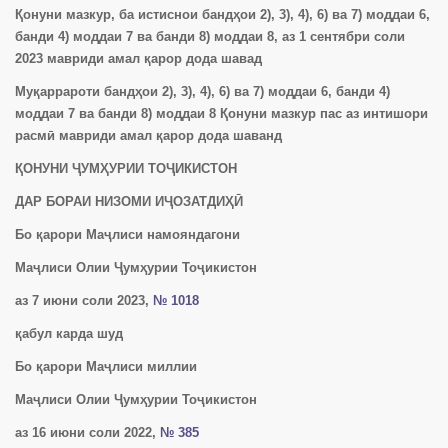
Қонуни мазкур, ба истиснои бандҳои 2), 3), 4), 6) ва 7) моддаи 6,
банди 4) моддаи 7 ва банди 8) моддаи 8, аз 1 сентябри соли
2023 мавриди амал қарор дода шавад
Муқаррароти бандҳои 2), 3), 4), 6) ва 7) моддаи 6, банди 4)
моддаи 7 ва банди 8) моддаи 8 Қонуни мазкур пас аз интишори
расмӣ мавриди амал қарор дода шаванд
ҚОНУНИ ҶУМҲУРИИ ТОҶИКИСТОН
ДАР БОРАИ НИЗОМИ ИҶОЗАТДИҲӢ
Бо қарори Маҷлиси намояндагони
Маҷлиси Олии Ҷумҳурии Тоҷикистон
аз 7 июни соли 2023,
№ 1018
қабул карда шуд
Бо қарори Маҷлиси миллии
Маҷлиси Олии Ҷумҳурии Тоҷикистон
аз 16 июни соли 2022,
№ 385