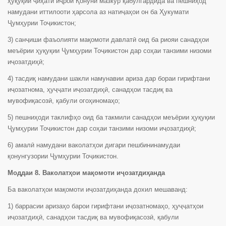
ҳуқуқии ҷиҳати иҷрои Қонуни мазкур қабулгардида ва пешниҳод
намудани иттилооти ҳарсола аз натиҷаҳои он ба Ҳукумати
Ҷумҳурии Тоҷикистон;
3) санҷиши фаъолияти мақомоти давлатӣ оид ба риояи санадҳои
меъёрии ҳуқуқии Ҷумҳурии Тоҷикистон дар соҳаи танзими низоми
иҷозатдиҳӣ;
4) тасдиқ намудани шакли намунавии ариза дар бораи гирифтани
иҷозатнома, ҳуҷҷати иҷозатдиҳӣ, санадҳои тасдиқ ва
мувофиқасозӣ, қабули огоҳиномаҳо;
5) пешниҳоди таклифҳо оид ба такмили санадҳои меъёрии ҳуқуқии
Ҷумҳурии Тоҷикистон дар соҳаи танзими низоми иҷозатдиҳӣ;
6) амалӣ намудани ваколатҳои дигари пешбининамудаи
қонунгузории Ҷумҳурии Тоҷикистон.
Моддаи 8. Ваколатҳои мақомоти иҷозатдиҳанда
Ба ваколатҳои мақомоти иҷозатдиҳанда дохил мешаванд:
1) баррасии аризаҳо барои гирифтани иҷозатномаҳо, ҳуҷҷатҳои
иҷозатдиҳӣ, санадҳои тасдиқ ва мувофиқасозӣ, қабули