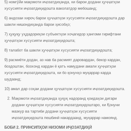
5) номгӯйи мақомоти иҷозатдиҳанда, ки барои додани ҳуҷҷатҳои
хусусияти иҷозатдиҳидошта ваколатдор мебошанд;
6) андозаи хироҷ барои ҳуҷҷатҳои хусусияти иҷозатдиҳидошта дар
шакли нишондиҳанда барои ҳисобҳо;
7) ҳуқуқу уҳдадориҳои субъектҳои хоҷагидор ҳангоми гирифтани
ҳуҷҷатҳои хусусияти иҷозатдиҳидошта;
8) талабот ба шакли ҳуҷҷатҳои хусусияти иҷозатдиҳидошта;
9) расмиёти додан, аз нав ба расмият даровардан, бекор кардан,
боздоштан, бозхонд кардан ё қатъ намудани амали ҳуҷҷатҳои
хусусияти иҷозатдиҳидошта, ки бо қонунҳо муқаррар карда
шудаанд;
10) амал дар соҳаи додани ҳуҷҷатҳои хусусияти иҷозатдиҳидошта.
Мақомоти иҷозатдиҳанда ҳуқуқ надоранд қоидаҳои дигари
додани ҳуҷҷатҳои хусусияти иҷозатдиҳидоштаро, ки Қонуни
мазкур ва тартиби додани ҳуҷҷатҳои хусусияти
иҷозатдиҳидошта пешбинӣ накардаанд, муқаррар намоянд.
БОБИ 2. ПРИНСИПҲОИ НИЗОМИ ИҶОЗАТДИҲӢ