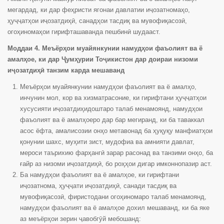
мегардад, ки дар феҳристи ягонаи давлатии иҷозатномаҳо,
ҳуҷҷатҳои иҷозатдиҳӣ, санадҳои тасдиқ ва мувофиқасозӣ,
огоҳиномаҳои гирифташаванда пешбинӣ шудааст.
Моддаи 4. Меъёрҳои муайянкунии намудҳои фаъолият ва ё
амалҳое, ки дар Ҷумҳурии Тоҷикистон дар доираи низоми
иҷозатдиҳӣ танзим карда мешаванд
Меъёрҳои муайянкунии намудҳои фаъолият ва ё амалҳо,
инчунин мол, кор ва хизматрасоние, ки гирифтани ҳуҷҷатҳои
хусусияти иҷозатдиҳидоштаро талаб менамоянд, намудҳои
фаъолият ва ё амалҳоеро дар бар мегиранд, ки ба таваккал
асос ёфта, амалисозии онҳо метавонад ба ҳуқуқу манфиатҳои
қонунии шахс, муҳити зист, мудофиа ва амнияти давлат,
мероси таърихию фарҳангӣ зарар расонад ва танзими онҳо, ба
ғайр аз низоми иҷозатдиҳӣ, бо роҳҳои дигар имконнопазир аст.
Ба намудҳои фаъолият ва ё амалҳое, ки гирифтани
иҷозатнома, ҳуҷҷати иҷозатдиҳӣ, санади тасдиқ ва
мувофиқасозӣ, фиристодани огоҳиномаро талаб менамоянд,
намудҳои фаъолият ва ё амалҳое дохил мешаванд, ки ба яке
аз меъёрҳои зерин ҷавобгӯй мебошанд: