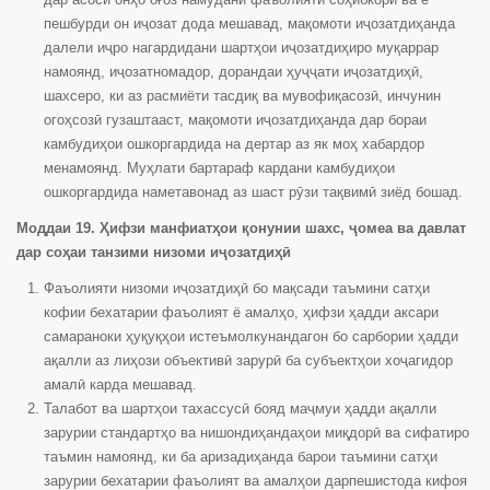
пешбурди он иҷозат дода мешавад, мақомоти иҷозатдиҳанда
далели иҷро нагардидани шартҳои иҷозатдиҳиро муқаррар
намоянд, иҷозатномадор, дорандаи ҳуҷҷати иҷозатдиҳӣ,
шахсеро, ки аз расмиёти тасдиқ ва мувофиқасозӣ, инчунин
огоҳсозӣ гузаштааст, мақомоти иҷозатдиҳанда дар бораи
камбудиҳои ошкоргардида на дертар аз як моҳ хабардор
менамоянд. Муҳлати бартараф кардани камбудиҳои
ошкоргардида наметавонад аз шаст рӯзи тақвимӣ зиёд бошад.
Моддаи 19. Ҳифзи манфиатҳои қонунии шахс, ҷомеа ва давлат
дар соҳаи танзими низоми иҷозатдиҳӣ
Фаъолияти низоми иҷозатдиҳӣ бо мақсади таъмини сатҳи
кофии бехатарии фаъолият ё амалҳо, ҳифзи ҳадди аксари
самараноки ҳуқуқҳои истеъмолкунандагон бо сарбории ҳадди
ақалли аз лиҳози объективӣ зарурӣ ба субъектҳои хоҷагидор
амалӣ карда мешавад.
Талабот ва шартҳои тахассусӣ бояд маҷмуи ҳадди ақалли
зарурии стандартҳо ва нишондиҳандаҳои миқдорӣ ва сифатиро
таъмин намоянд, ки ба аризадиҳанда барои таъмини сатҳи
зарурии бехатарии фаъолият ва амалҳои дарпешистода кифоя