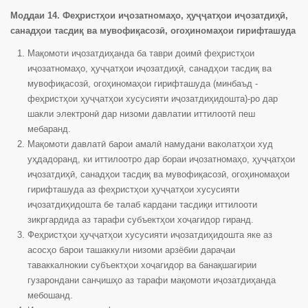
Моддаи 14. Феҳристҳои иҷозатномаҳо, ҳуҷҷатҳои иҷозатдиҳӣ,
санадҳои тасдиқ ва мувофиқасозӣ, огоҳиномаҳои гирифташуда
Мақомоти иҷозатдиҳанда ба таври доимӣ феҳристҳои
иҷозатномаҳо, ҳуҷҷатҳои иҷозатдиҳӣ, санадҳои тасдиқ ва
мувофиқасозӣ, огоҳиномаҳои гирифташуда (минбаъд -
феҳристҳои ҳуҷҷатҳои хусусияти иҷозатдиҳидошта)-ро дар
шакли электронӣ дар низоми давлатии иттилоотӣ пеш
мебаранд.
Мақомоти давлатӣ барои амалӣ намудани ваколатҳои худ
уҳдадоранд, ки иттилоотро дар бораи иҷозатномаҳо, ҳуҷҷатҳои
иҷозатдиҳӣ, санадҳои тасдиқ ва мувофиқасозӣ, огоҳиномаҳои
гирифташуда аз феҳристҳои ҳуҷҷатҳои хусусияти
иҷозатдиҳидошта бе талаб кардани тасдиқи иттилооти
зикргардида аз тарафи субъектҳои хоҷагидор гиранд.
Феҳристҳои ҳуҷҷатҳои хусусияти иҷозатдиҳидошта яке аз
асосҳо барои ташаккули низоми арзёбии дараҷаи
таваккалнокии субъектҳои хоҷагидор ва банақшагирии
гузарондани санҷишҳо аз тарафи мақомоти иҷозатдиҳанда
мебошанд.