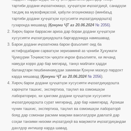
тартиби додани иҷозатномаҳо, ҳуҷҷатҳои иҷозатдиҳӣ, санадҳои
тасдиқ ва мувофиқасозӣ, қабули огоҳиномаҳо (минбаъд
тартиби додани ҳуҷҷатҳои хусусияти иҷозатдиҳидошта)
гузаронда мешавад (
Қонуни ҶТ аз 20.06.2024
№ 2056
)
.
Хироҷ барои баррасии ариза дар бораи додани ҳуҷҷатҳои
хусусияти иҷозатдиҳидошта баргардонида намешавад.
Барои додани иҷозатнома барои фаъолият оид ба
истифодабарии сарватҳои зеризаминӣ аз ҷониби Ҳукумати
Ҷумҳурии Тоҷикистон ҷиҳати иҷрои фаъолияте, ки якчанд
намуди корро дар бар мегирад, танҳо маблағи ҳадди
баландтари пешбининамудаи замимаи Қонуни мазкур пардохт
карда мешавад (
Қонуни ҶТ аз 20.06.2024
№ 2056
).
Хироҷ барои додани ҳуҷҷатҳои хусусияти иҷозатдиҳидошта
хароҷоти ташхис, экспертиза, таҳлил ва озмоишҳои
лабораториро, ки ҳангоми додани ҳуҷҷатҳои хусусияти
иҷозатдиҳидошта сурат мегиранд, дар бар намегирад. Арзиши
чунин ташхис, экспертиза, таҳлил ва озмоишҳои лабораторӣ
бояд дар сомонаи расмии мақоми ваколатдори давлатӣ дар
соҳаи танзими низоми иҷозатдиҳӣ ва мақомоти иҷозатдиҳандаи
дахлдор интишор карда шавад.