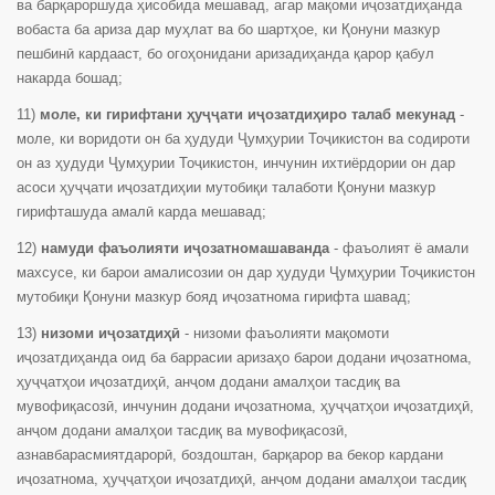
ва барқароршуда ҳисобида мешавад, агар мақоми иҷозатдиҳанда
вобаста ба ариза дар муҳлат ва бо шартҳое, ки Қонуни мазкур
пешбинӣ кардааст, бо огоҳонидани аризадиҳанда қарор қабул
накарда бошад;
11)
моле, ки гирифтани ҳуҷҷати иҷозатдиҳиро талаб мекунад
-
моле, ки воридоти он ба ҳудуди Ҷумҳурии Тоҷикистон ва содироти
он аз ҳудуди Ҷумҳурии Тоҷикистон, инчунин ихтиёрдории он дар
асоси ҳуҷҷати иҷозатдиҳии мутобиқи талаботи Қонуни мазкур
гирифташуда амалӣ карда мешавад;
12)
намуди фаъолияти иҷозатномашаванда
- фаъолият ё амали
махсусе, ки барои амалисозии он дар ҳудуди Ҷумҳурии Тоҷикистон
мутобиқи Қонуни мазкур бояд иҷозатнома гирифта шавад;
13)
низоми иҷозатдиҳӣ
- низоми фаъолияти мақомоти
иҷозатдиҳанда оид ба баррасии аризаҳо барои додани иҷозатнома,
ҳуҷҷатҳои иҷозатдиҳӣ, анҷом додани амалҳои тасдиқ ва
мувофиқасозӣ, инчунин додани иҷозатнома, ҳуҷҷатҳои иҷозатдиҳӣ,
анҷом додани амалҳои тасдиқ ва мувофиқасозӣ,
азнавбарасмиятдарорӣ, боздоштан, барқарор ва бекор кардани
иҷозатнома, ҳуҷҷатҳои иҷозатдиҳӣ, анҷом додани амалҳои тасдиқ