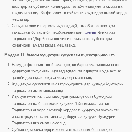
дахлдор аз субъекти хоҷагидор, талаби маълумоти оморӣ ва
таҳлили он оид ба фаъолияти субъекти хоҷагидор амалӣ карда
мешавад.
Санҷиши риояи шартҳои иҷозатдиҳӣ, талабот ва шартҳои
тахассусӣ бо тартиби пешбининамудаи
Қонуни
Ҷумҳурии
Тоҷикистон "Дар бораи санҷиши фаъолияти субъектҳои
хоҷагидор" амалӣ карда мешаванд.
Моддаи 11. Амали ҳуҷҷатҳои хусусияти иҷозатдиҳидошта
Намуди фаъолият ва ё амалҳое, ки барои амалисозии онҳо
ҳуҷҷатҳои хусусияти иҷозатдиҳидошта гирифта шуда аст, аз
ҷониби дорандаи онҳо анҷом дода мешаванд.
Ҳуҷҷатҳои хусусияти иҷозатдиҳидошта дар ҳудуди Ҷумҳурии
Тоҷикистон амал менамоянд.
Дар ҳолатҳои пешбининамудаи қонунгузории Ҷумҳурии
Тоҷикистон ва ё санадҳои ҳуқуқии байналмилалие, ки
Тоҷикистон онҳоро эътироф кардааст, ҳуҷҷатҳои хусусияти
иҷозатдиҳидошта метавонанд берун аз ҳудуди Ҷумҳурии
Тоҷикистон низ амал намоянд.
Субъектҳои хоҷагидори хориҷӣ метавонанд бо шартҳое