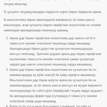
тасдиқ мекунад;
3) ҳуҷҷати тасдиқкунанадаи пардохти хироҷ барои баррасии ариза;
4) ваколатнома барои намояндагии манфиатҳо ба номи шахси
ваколатдор, агар ҳуҷҷатҳо барои гирифтани иҷозатнома аз ҷониби
намояндаи аризадиҳанда пешниҳод шаванд.
Ариза дар бораи гирифтани иҷозатнома дар шакли хаттӣ ё
тавассути низоми электронӣ пешниҳод карда мешавад.
Аризадиҳанда барои дурустии ҳуҷҷатҳои пешниҳодшуда
масъул мебошад. Ҳангоми додани ариза дар бораи гирифтани
иҷозатнома тавассути низоми электронӣ ҳамаи ҳуҷҷатҳои
зарурӣ дар шакли электронӣ пешниҳод карда мешаванд.
Ариза дар бораи гирифтани иҷозатнома ва ҳуҷҷатҳои ба он
замимагардида аз рӯйи номгӯй ба қайд гирифта мешаванд.
Маълумотнома дар бораи қабули ариза ва ҳуҷҷатҳои ба он
замимагардида, ки бо имзои шахси масъул ва муҳри мақомоти
иҷозатдиҳанда бо сабти рӯзи бақайдгирӣ тасдиқ карда шудааст,
ба аризадиҳанда фиристода (супорида) ё тавассути низоми
электронӣ хабар дода мешавад.
Вобаста ба хусусияти фаъолияти соҳибкорӣ, ба ғайр аз