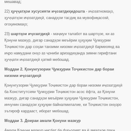
мешавад;
22)
ҳуҷҷатҳои хусусияти иҷозатдиҳидошта
- иҷозатномаҳо,
ҳуҷҷатҳои иҷозатдиҳӣ, санадҳои тасдиқ ва мувофиқасозӣ,
огоҳиномаҳо;
23)
шартҳои иҷозатдиҳӣ
- маҷмуи талабот ва шартҳое, ки аз
Қонуни мазкур, дигар санадҳои меъёрии ҳуқуқии Ҷумҳурии
Тоҷикистон дар соҳаи танзими низоми иҷозатдиҳӣ бармеоянд ва
иҷро намудани онҳо аз ҷониби аризадиҳанда зимни гирифтани
ҳуҷҷати иҷозатдиҳӣ ҳатмӣ мебошад.
Моддаи 2. Қонунгузории Ҷумҳурии Тоҷикистон дар бораи
низоми иҷозатдиҳӣ
Қонунгузории Ҷумҳурии Тоҷикистон дар бораи низоми иҷозатдиҳӣ
ба Конститутсияи Ҷумҳурии Тоҷикистон асос ёфта, аз Қонуни
мазкур, дигар санадҳои меъёрии ҳуқуқии Ҷумҳурии Тоҷикистон,
инчунин санадҳои ҳуқуқии байналмилалие, ки Тоҷикистон онҳоро
эътироф кардааст, иборат мебошад.
Моддаи 3. Доираи амали Қонуни мазкур
Амали Қонуни мазкур нисбат ба фаъолият ва ё амалҳое паҳн