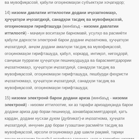
ва мувофиқасозӣ, қабули огоҳиномаҳои субъектҳои хоҷагидор;
14)
низоми давлатии иттилоотии додани иҷозатномаҳо,
ҳуҷҷатҳои иҷозатдиҳӣ, санадҳои тасдиқ ва мувофиқасозӣ,
огоҳиномаҳои гирифташуда
(минбаъд -
низоми давлатии
иттилоотӣ
) - маҷмуи воситаҳои барномавӣ, усулҳо ва расмиёти
қабули дархости электронӣ барои додани иҷозатнома, ҳуҷҷатҳои
иҷозатдиҳӣ, анҷом додани амалҳои тасдиқ ва мувофиқасозӣ,
огоҳиномаҳои гирифташуда, қабул, коркард, интиқол, нигоҳдорӣ,
санҷиши пуррагии ҳуҷҷатҳои пешниҳодшуда ва барасмиятдарории
иҷозатномаҳо, ҳуҷҷатҳои иҷозатдиҳӣ, санадҳои тасдиқ ва
мувофиқасозӣ, огоҳиномаҳои гирифташуда, пешбурди феҳристи
иҷозатномаҳо, ҳуҷҷатҳои иҷозатдиҳӣ, санадҳои тасдиқ ва
мувофиқасозӣ, огоҳиномаҳои гирифташуда;
15)
низоми электронӣ барои додани ариза
(минбаъд -
низоми
электронӣ
) - низоми иттилоотие, ки аз тарафи аризадиҳанда барои
додани ариза дар бораи пешниҳод, азнавбарасмиятдарорӣ, қатъ
кардан, додани нусхаи дуюм (дубликат)-и иҷозатнома, ҳуҷҷати
иҷозатдиҳӣ, инчунин дар бораи гузаштани расмиёти тасдиқ ва
мувофиқасозӣ, ирсоли огоҳиномаҳо дар шакли рақамӣ, тариқи
реҷаи мустақим (онлайн) истифода гардида, ҷузъи таркибии низоми