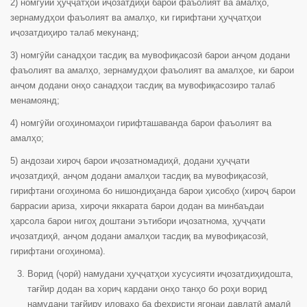
2) номгӯйи ҳуҷҷатҳои иҷозатдиҳӣ барои фаъолият ва амалҳо,
зернамудҳои фаъолият ва амалҳо, ки гирифтани ҳуҷҷатҳои
иҷозатдиҳиро талаб мекунанд;
3) номгӯйи санадҳои тасдиқ ва мувофиқасозӣ барои анҷом додани
фаъолият ва амалҳо, зернамудҳои фаъолият ва амалҳое, ки барои
анҷом додани онҳо санадҳои тасдиқ ва мувофиқасозиро талаб
менамоянд;
4) номгӯйи огоҳиномаҳои гирифташаванда барои фаъолият ва
амалҳо;
5) андозаи хироҷ барои иҷозатномадиҳӣ, додани ҳуҷҷати
иҷозатдиҳӣ, анҷом додани амалҳои тасдиқ ва мувофиқасозӣ,
гирифтани огоҳинома бо нишондиҳанда барои ҳисобҳо (хироҷ барои
баррасии ариза, хироҷи яккарата барои додан ва минбаъдаи
ҳарсола барои нигоҳ доштани эътибори иҷозатнома, ҳуҷҷати
иҷозатдиҳӣ, анҷом додани амалҳои тасдиқ ва мувофиқасозӣ,
гирифтани огоҳинома).
Ворид (ҷорӣ) намудани ҳуҷҷатҳои хусусияти иҷозатдиҳидошта,
тағйир додан ва хориҷ кардани онҳо танҳо бо роҳи ворид
намудани тағйиру иловаҳо ба феҳристи ягонаи давлатӣ амалӣ