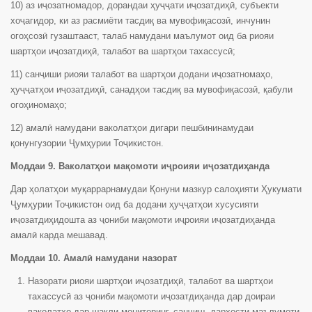
10) аз иҷозатномадор, дорандаи ҳуҷҷати иҷозатдиҳӣ, субъекти
хоҷагидор, ки аз расмиёти тасдиқ ва мувофиқасозӣ, инчунин
огоҳсозӣ гузаштааст, талаб намудани маълумот оид ба риояи
шартҳои иҷозатдиҳӣ, талабот ва шартҳои тахассусӣ;
11) санҷиши риояи талабот ва шартҳои додани иҷозатномаҳо,
ҳуҷҷатҳои иҷозатдиҳӣ, санадҳои тасдиқ ва мувофиқасозӣ, қабули
огоҳиномаҳо;
12) амалӣ намудани ваколатҳои дигари пешбининамудаи
қонунгузории Ҷумҳурии Тоҷикистон.
Моддаи 9. Ваколатҳои мақомоти иҷроияи иҷозатдиҳанда
Дар ҳолатҳои муқаррарнамудаи Қонуни мазкур салоҳияти Ҳукумати
Ҷумҳурии Тоҷикистон оид ба додани ҳуҷҷатҳои хусусияти
иҷозатдиҳидошта аз ҷониби мақомоти иҷроияи иҷозатдиҳанда
амалӣ карда мешавад.
Моддаи 10. Амалӣ намудани назорат
Назорати риояи шартҳои иҷозатдиҳӣ, талабот ва шартҳои
тахассусӣ аз ҷониби мақомоти иҷозатдиҳанда дар доираи
ваколатҳо дар шакли мониторинг, санҷиш, дархости маълумоти