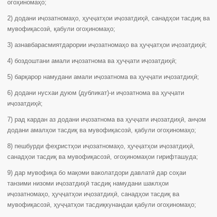
огоҳиномаҳо;
2) додани иҷозатномаҳо, ҳуҷҷатҳои иҷозатдиҳӣ, санадҳои тасдиқ ва
мувофиқасозӣ, қабули огоҳиномаҳо;
3) азнавбарасмиятдарории иҷозатномаҳо ва ҳуҷҷатҳои иҷозатдиҳӣ;
4) боздоштани амали иҷозатнома ва ҳуҷҷати иҷозатдиҳӣ;
5) барқарор намудани амали иҷозатнома ва ҳуҷҷати иҷозатдиҳӣ;
6) додани нусхаи дуюм (дубликат)-и иҷозатнома ва ҳуҷҷати
иҷозатдиҳӣ;
7) рад кардан аз додани иҷозатнома ва ҳуҷҷати иҷозатдиҳӣ, анҷом
додани амалҳои тасдиқ ва мувофиқасозӣ, қабули огоҳиномаҳо;
8) пешбурди феҳристҳои иҷозатномаҳо, ҳуҷҷатҳои иҷозатдиҳӣ,
санадҳои тасдиқ ва мувофиқасозӣ, огоҳиномаҳои гирифташуда;
9) дар мувофиқа бо мақоми ваколатдори давлатӣ дар соҳаи
танзими низоми иҷозатдиҳӣ тасдиқ намудани шаклҳои
иҷозатномаҳо, ҳуҷҷатҳои иҷозатдиҳӣ, санадҳои тасдиқ ва
мувофиқасозӣ, ҳуҷҷатҳои тасдиқкунандаи қабули огоҳиномаҳо;