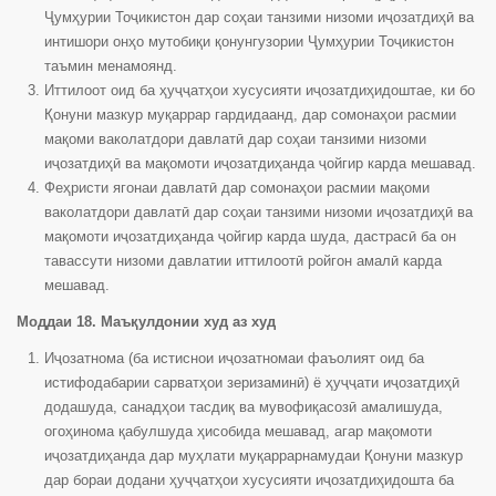
Ҷумҳурии Тоҷикистон дар соҳаи танзими низоми иҷозатдиҳӣ ва
интишори онҳо мутобиқи қонунгузории Ҷумҳурии Тоҷикистон
таъмин менамоянд.
Иттилоот оид ба ҳуҷҷатҳои хусусияти иҷозатдиҳидоштае, ки бо
Қонуни мазкур муқаррар гардидаанд, дар сомонаҳои расмии
мақоми ваколатдори давлатӣ дар соҳаи танзими низоми
иҷозатдиҳӣ ва мақомоти иҷозатдиҳанда ҷойгир карда мешавад.
Феҳристи ягонаи давлатӣ дар сомонаҳои расмии мақоми
ваколатдори давлатӣ дар соҳаи танзими низоми иҷозатдиҳӣ ва
мақомоти иҷозатдиҳанда ҷойгир карда шуда, дастрасӣ ба он
тавассути низоми давлатии иттилоотӣ ройгон амалӣ карда
мешавад.
Моддаи 18. Маъқулдонии худ аз худ
Иҷозатнома (ба истиснои иҷозатномаи фаъолият оид ба
истифодабарии сарватҳои зеризаминӣ) ё ҳуҷҷати иҷозатдиҳӣ
додашуда, санадҳои тасдиқ ва мувофиқасозӣ амалишуда,
огоҳинома қабулшуда ҳисобида мешавад, агар мақомоти
иҷозатдиҳанда дар муҳлати муқаррарнамудаи Қонуни мазкур
дар бораи додани ҳуҷҷатҳои хусусияти иҷозатдиҳидошта ба