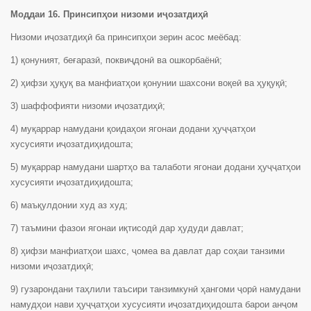
Моддаи 16. Принсипҳои низоми иҷозатдиҳӣ
Низоми иҷозатдиҳӣ ба принсипҳои зерин асос меёбад:
1) қонуният, беғаразӣ, поквиҷдонӣ ва ошкорбаёнӣ;
2) ҳифзи ҳуқуқ ва манфиатҳои қонунии шахсони воқеӣ ва ҳуқуқӣ;
3) шаффофияти низоми иҷозатдиҳӣ;
4) муқаррар намудани қоидаҳои ягонаи додани ҳуҷҷатҳои
хусусияти иҷозатдиҳидошта;
5) муқаррар намудани шартҳо ва талаботи ягонаи додани ҳуҷҷатҳои
хусусияти иҷозатдиҳидошта;
6) маъқулдонии худ аз худ;
7) таъмини фазои ягонаи иқтисодӣ дар ҳудуди давлат;
8) ҳифзи манфиатҳои шахс, ҷомеа ва давлат дар соҳаи танзими
низоми иҷозатдиҳӣ;
9) гузарондани таҳлили таъсири танзимкунӣ ҳангоми ҷорӣ намудани
намудҳои нави ҳуҷҷатҳои хусусияти иҷозатдиҳидошта барои анҷом