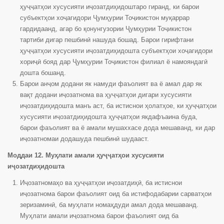
ҳуҷҷатҳои хусусияти иҷозатдиҳидоштаро гиранд, ки барои
субъектҳои хоҷагидори Ҷумҳурии Тоҷикистон муқаррар
гардидаанд, агар бо қонунгузории Ҷумҳурии Тоҷикистон
тартиби дигар пешбинӣ нашуда бошад. Барои гирифтани
ҳуҷҷатҳои хусусияти иҷозатдиҳидошта субъектҳои хоҷагидори
хориҷӣ бояд дар Ҷумҳурии Тоҷикистон филиал ё намояндагӣ
дошта бошанд.
Барои анҷом додани як намуди фаъолият ва ё амал дар як
вақт додани иҷозатнома ва ҳуҷҷатҳои дигари хусусияти
иҷозатдиҳидошта манъ аст, ба истиснои ҳолатҳое, ки ҳуҷҷатҳои
хусусияти иҷозатдиҳидошта ҳуҷҷатҳои якдафъаина буда,
барои фаъолият ва ё амали мушаххасе дода мешаванд, ки дар
иҷозатномаи додашуда пешбинӣ шудааст.
Моддаи 12. Муҳлати амали ҳуҷҷатҳои хусусияти
иҷозатдиҳидошта
Иҷозатномаҳо ва ҳуҷҷатҳои иҷозатдиҳӣ, ба истиснои
иҷозатнома барои фаъолият оид ба истифодабарии сарватҳои
зеризаминӣ, ба муҳлати номаҳдуди амал дода мешаванд.
Муҳлати амали иҷозатнома барои фаъолият оид ба