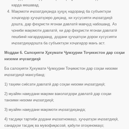
карда мешавад.
Мақомоти иҷозатдиҳанда ҳуқуқ надоранд ба субъектҳои
хоҷагидор ҳуҷҷатҳоеро диҳанд, ки хусусияти иҷозатдиҳӣ
дошта, дар феҳристи ягонаи давлатӣ мавҷуд набошанд. Аз
ҷониби мақомоти давлатӣ, ки дар феҳристи ягонаи давлатӣ
пешбинӣ нагардидаанд, додани ҳуҷҷатҳои дорои хусусияти
иҷозатдиҳидошта ба субъектҳои хоҷагидор манъ аст.
Моддаи 6. Салоҳияти Ҳукумати Ҷумҳурии Тоҷикистон дар соҳаи
низоми иҷозатдиҳӣ
Ба салоҳияти Ҳукумати Ҷумҳурии Тоҷикистон дар соҳаи низоми
иҷозатдиҳӣ мансубанд:
1) таҳияи сиёсати давлатӣ дар соҳаи низоми иҷозатдиҳӣ;
2) муайян намудани мақоми ваколатдори давлатӣ дар соҳаи
танзими низоми иҷозатдиҳӣ;
3) муайян намудани мақомоти иҷозатдиҳанда;
4) тасдиқи тартиби додани иҷозатномаҳо, ҳуҷҷатҳои иҷозатдиҳӣ,
санадҳои тасдиқ ва мувофиқасозӣ, қабули огоҳиномаҳо;