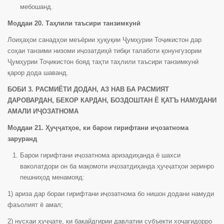
мебошанд.
Моддаи 20. Таҳлили таъсири танзимкунӣ
Лоиҳаҳои санадҳои меъёрии ҳуқуқии Ҷумҳурии Тоҷикистон дар
соҳаи танзими низоми иҷозатдиҳӣ тибқи талаботи қонунгузории
Ҷумҳурии Тоҷикистон бояд таҳти таҳлили таъсири танзимкунӣ
қарор дода шаванд.
БОБИ 3. РАСМИЁТИ ДОДАН, АЗ НАВ БА РАСМИЯТ
ДАРОВАРДАН, БЕКОР КАРДАН, БОЗДОШТАН Ё ҚАТЪ НАМУДАНИ
АМАЛИ ИҶОЗАТНОМА
Моддаи 21. Ҳуҷҷатҳое, ки барои гирифтани иҷозатнома
заруранд
Барои гирифтани иҷозатнома аризадиҳанда ё шахси
ваколатдори он ба мақомоти иҷозатдиҳанда ҳуҷҷатҳои зеринро
пешниҳод менамояд:
1) ариза дар бораи гирифтани иҷозатнома бо нишон додани намуди
фаъолият ё амал;
2) нусхаи ҳуҷҷате, ки бақайдгирии давлатии субъекти хоҷагидорро