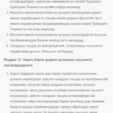
истифодабарии сарватҳои зеризаминӣ аз ҷониби Ҳукумати
Ҷумҳурии Тоҷикистон муайян карда мешавад.
Муҳлати амали иҷозатнома ва ҳуҷҷати иҷозатдиҳии дорои
амали якдафъаина аз лаҳзаи анҷом додани фаъолият ва ё
амали якдафъаинаи муқаррарнамудаи қонунгузории Ҷумҳурии
Тоҷикистон ба охир мерасад.
Муҳлати амали иҷозатнома ва ҳуҷҷати иҷозатдиҳӣ бо асосҳои
пешбининамудаи Қонуни мазкур қатъ мегардад.
Санадҳои тасдиқ ва мувофиқасозӣ, огоҳиномаҳо хусусияти
якдафъаина дошта, бемуҳлат мебошанд.
Моддаи 13. Хироҷ барои додани ҳуҷҷатҳои хусусияти
иҷозатдиҳидошта
Барои баррасии ариза дар бораи гирифтани иҷозатнома,
ҳуҷҷати иҷозатдиҳӣ, қабули санадҳои тасдиқ ва мувофиқасозӣ,
огоҳинома, инчунин барои додани иҷозатнома, ҳуҷҷати
иҷозатдиҳӣ, нигоҳ доштани эътибори иҷозатнома ва ҳуҷҷати
иҷозатдиҳӣ, қабули санадҳои тасдиқ ва мувофиқасозӣ,
огоҳинома тибқи нишондиҳанда барои ҳисобҳои дар замимаи
Қонуни мазкур пешбинигардида тариқи ғайринақдӣ хироҷ
пардохт карда шуда, ба буҷети давлатии дахлдор тибқи