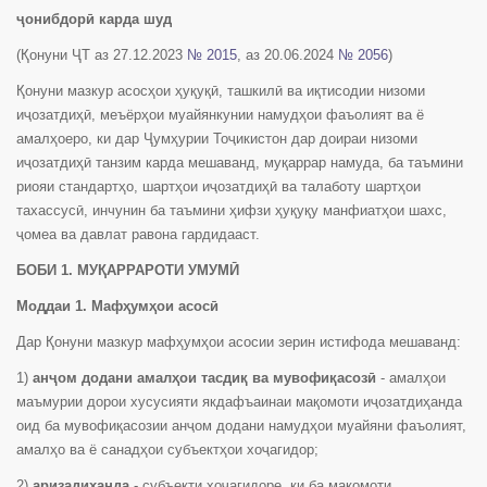
ҷонибдорӣ карда шуд
(Қонуни ҶТ аз 27.12.2023
№ 2015
, аз 20.06.2024
№ 2056
)
Қонуни мазкур асосҳои ҳуқуқӣ, ташкилӣ ва иқтисодии низоми
иҷозатдиҳӣ, меъёрҳои муайянкунии намудҳои фаъолият ва ё
амалҳоеро, ки дар Ҷумҳурии Тоҷикистон дар доираи низоми
иҷозатдиҳӣ танзим карда мешаванд, муқаррар намуда, ба таъмини
риояи стандартҳо, шартҳои иҷозатдиҳӣ ва талаботу шартҳои
тахассусӣ, инчунин ба таъмини ҳифзи ҳуқуқу манфиатҳои шахс,
ҷомеа ва давлат равона гардидааст.
БОБИ 1. МУҚАРРАРОТИ УМУМӢ
Моддаи 1. Мафҳумҳои асосӣ
Дар Қонуни мазкур мафҳумҳои асосии зерин истифода мешаванд:
1)
анҷом додани амалҳои тасдиқ ва мувофиқасозӣ
- амалҳои
маъмурии дорои хусусияти якдафъаинаи мақомоти иҷозатдиҳанда
оид ба мувофиқасозии анҷом додани намудҳои муайяни фаъолият,
амалҳо ва ё санадҳои субъектҳои хоҷагидор;
2)
аризадиҳанда
- субъекти хоҷагидоре, ки ба мақомоти