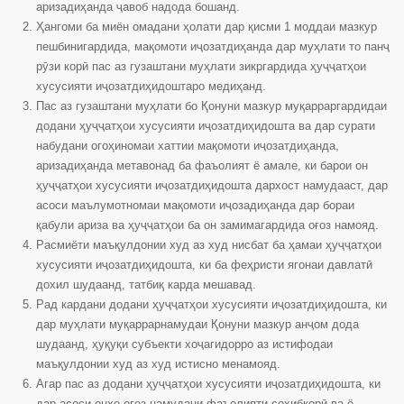
аризадиҳанда ҷавоб надода бошанд.
Ҳангоми ба миён омадани ҳолати дар қисми 1 моддаи мазкур
пешбинигардида, мақомоти иҷозатдиҳанда дар муҳлати то панҷ
рӯзи корӣ пас аз гузаштани муҳлати зикргардида ҳуҷҷатҳои
хусусияти иҷозатдиҳидоштаро медиҳанд.
Пас аз гузаштани муҳлати бо Қонуни мазкур муқарраргардидаи
додани ҳуҷҷатҳои хусусияти иҷозатдиҳидошта ва дар сурати
набудани огоҳиномаи хаттии мақомоти иҷозатдиҳанда,
аризадиҳанда метавонад ба фаъолият ё амале, ки барои он
ҳуҷҷатҳои хусусияти иҷозатдиҳидошта дархост намудааст, дар
асоси маълумотномаи мақомоти иҷозадиҳанда дар бораи
қабули ариза ва ҳуҷҷатҳои ба он замимагардида оғоз намояд.
Расмиёти маъқулдонии худ аз худ нисбат ба ҳамаи ҳуҷҷатҳои
хусусияти иҷозатдиҳидошта, ки ба феҳристи ягонаи давлатӣ
дохил шудаанд, татбиқ карда мешавад.
Рад кардани додани ҳуҷҷатҳои хусусияти иҷозатдиҳидошта, ки
дар муҳлати муқаррарнамудаи Қонуни мазкур анҷом дода
шудаанд, ҳуқуқи субъекти хоҷагидорро аз истифодаи
маъқулдонии худ аз худ истисно менамояд.
Агар пас аз додани ҳуҷҷатҳои хусусияти иҷозатдиҳидошта, ки
дар асоси онҳо оғоз намудани фаъолияти соҳибкорӣ ва ё