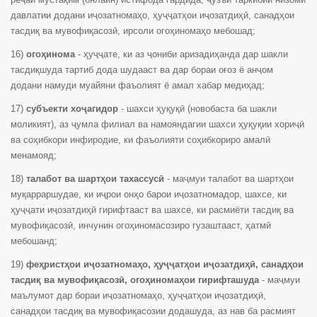
давлатии додани иҷозатномаҳо, ҳуҷҷатҳои иҷозатдиҳӣ, санадҳои
тасдиқ ва мувофиқасозӣ, ирсоли огоҳиномаҳо мебошад;
16)
огоҳинома
- ҳуҷҷате, ки аз ҷониби аризадиҳанда дар шакли
тасдиқшуда тартиб дода шудааст ва дар бораи оғоз ё анҷом
додани намуди муайяни фаъолият ё амал хабар медиҳад;
17)
субъекти хоҷагидор
- шахси ҳуқуқӣ (новобаста ба шакли
моликият), аз ҷумла филиал ва намояндагии шахси ҳуқуқии хориҷӣ
ва соҳибкори инфиродие, ки фаъолияти соҳибкориро амалӣ
менамояд;
18)
талабот ва шартҳои тахассусӣ
- маҷмуи талабот ва шартҳои
муқарраршудае, ки иҷрои онҳо барои иҷозатномадор, шахсе, ки
ҳуҷҷати иҷозатдиҳӣ гирифтааст ва шахсе, ки расмиёти тасдиқ ва
мувофиқасозӣ, инчунин огоҳиномасозиро гузаштааст, ҳатмӣ
мебошанд;
19)
феҳристҳои иҷозатномаҳо, ҳуҷҷатҳои иҷозатдиҳӣ, санадҳои
тасдиқ ва мувофиқасозӣ, огоҳиномаҳои гирифташуда
- маҷмуи
маълумот дар бораи иҷозатномаҳо, ҳуҷҷатҳои иҷозатдиҳӣ,
санадҳои тасдиқ ва мувофиқасозии додашуда, аз нав ба расмият