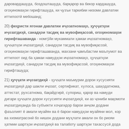
даровардашуда, боздошташуда, барқарор ва бекор кардашуда,
огоҳиномаҳои гирифташуда, ки ҷузъи таркибии низоми давлатии
иттилоотӣ мебошанд;
20)
феҳристи ягонаи давлатии иҷозатномаҳо, ҳуҷҷатҳои
иҷозатдиҳӣ, санадҳои тасдиқ ва мувофиқасозӣ, огоҳиномаҳои
гирифташаванда
- номгӯйи мукаммали ҳамаи иҷозатномаҳо,
ҳуҷҷатҳои иҷозатдиҳӣ, санадҳои тасдиқ ва мувофиқасозӣ,
огоҳиномаҳои гирифташаванда, махзани ҷамъбастии маълумот ва
иттилоот оид ба ҳамаи намудҳои иҷозатномаҳо, ҳуҷҷатҳои
иҷозатдиҳӣ, санадҳои тасдиқ ва мувофиқасозӣ, огоҳиномаҳои
гирифташуда;
21)
ҳуҷҷати иҷозатдиҳӣ
- ҳуҷҷати маъмурии дорои хусусияти
иҷозатдиҳӣ дар шакли иҷозат, сертификат, хулоса, шаҳодатнома,
аттестат, рухсатнома, бақайдгирӣ, супориш, қарор ва намуди
дигари ҳуҷҷати дорои хусусияти иҷозатдиҳӣ, ки аз ҷониби мақомоти
иҷозатдиҳанда ба субъекти хоҷагидор барои анҷом додани
фаъолият ё амали муайян ва ё барои намудҳои муайяни мол, кор
ва хизматрасонӣ бо нишон додани муҳлати амали он бо риояи
ҳатмии шартҳои иҷозатдиҳӣ ва талаботу шартҳои тахассусӣ дода