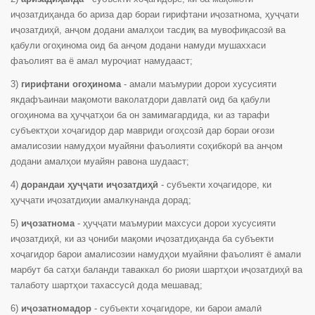
иҷозатдиҳанда бо ариза дар бораи гирифтани иҷозатнома, ҳуҷҷати
иҷозатдиҳӣ, анҷом додани амалҳои тасдиқ ва мувофиқасозӣ ва
қабули огоҳинома оид ба анҷом додани намуди мушаххаси
фаъолият ва ё амал муроҷиат намудааст;
3)
гирифтани огоҳинома
- амали маъмурии дорои хусусияти
якдафъаинаи мақомоти ваколатдори давлатӣ оид ба қабули
огоҳинома ва ҳуҷҷатҳои ба он замимагардида, ки аз тарафи
субъектҳои хоҷагидор дар мавриди огоҳсозӣ дар бораи оғози
амалисозии намудҳои муайяни фаъолияти соҳибкорӣ ва анҷом
додани амалҳои муайян равона шудааст;
4)
дорандаи ҳуҷҷати иҷозатдиҳӣ
- субъекти хоҷагидоре, ки
ҳуҷҷати иҷозатдиҳии амалкунанда дорад;
5)
иҷозатнома
- ҳуҷҷати маъмурии махсуси дорои хусусияти
иҷозатдиҳӣ, ки аз ҷониби мақоми иҷозатдиҳанда ба субъекти
хоҷагидор барои амалисозии намудҳои муайяни фаъолият ё амали
марбут ба сатҳи баланди таваккал бо риояи шартҳои иҷозатдиҳӣ ва
талаботу шартҳои тахассусӣ дода мешавад;
6)
иҷозатномадор
- субъекти хоҷагидоре, ки барои амалӣ