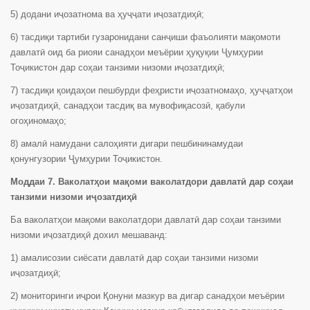
5) додани иҷозатнома ва ҳуҷҷати иҷозатдиҳӣ;
6) тасдиқи тартиби гузаронидани санҷиши фаъолияти мақомоти
давлатӣ оид ба риояи санадҳои меъёрии ҳуқуқии Ҷумҳурии
Тоҷикистон дар соҳаи танзими низоми иҷозатдиҳӣ;
7) тасдиқи қоидаҳои пешбурди феҳристи иҷозатномаҳо, ҳуҷҷатҳои
иҷозатдиҳӣ, санадҳои тасдиқ ва мувофиқасозӣ, қабули
огоҳиномаҳо;
8) амалӣ намудани салоҳияти дигари пешбининамудаи
қонунгузории Ҷумҳурии Тоҷикистон.
Моддаи 7. Ваколатҳои мақоми ваколатдори давлатӣ дар соҳаи
танзими низоми иҷозатдиҳӣ
Ба ваколатҳои мақоми ваколатдори давлатӣ дар соҳаи танзими
низоми иҷозатдиҳӣ дохил мешаванд:
1) амалисозии сиёсати давлатӣ дар соҳаи танзими низоми
иҷозатдиҳӣ;
2) мониторинги иҷрои Қонуни мазкур ва дигар санадҳои меъёрии