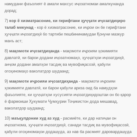
намудани фаъолият ё амали махсус иҷозатномаи амалкунанда
дорад;
7)
кор ё хизматрасоние, ки гирифтани ҳуҷҷати иҷозатдиҳиро
талаб мекунад
- кор ё хизматрасоние, ки иҷрои он бе гирифтани
ҳуҷҷати иҷозатдиҳӣ бо тартиби пешбининамудаи Қонуни мазкур
манъ аст;
8)
мақомоти иҷозатдиҳанда
- мақомоти иҷроияи ҳокимияти
давлатӣ, ки барои додани иҷозатномаҳо, ҳуҷҷатҳои иҷозатдиҳӣ,
анҷом додани амалҳои тасдиқ ва мувофиқасозӣ, қабули
огоҳиномаҳо ваколатдор шудаанд;
9)
мақомоти иҷроияи иҷозатдиҳанда
- мақомоти иҷроияи
ҳокимияти давлатӣ, ки барои қабули ариза оид ба намудҳои
фаъолияте, ки ҳуҷҷатҳои хусусияти иҷозатдиҳидоштаи он бо қарор
ё фармоиши Ҳукумати Ҷумҳурии Тоҷикистон дода мешавад,
ваколатдор шудаанд;
10)
маъқулдонии худ аз худ
- расмиёте, ки дар натиҷаи он
иҷозатнома, ҳуҷҷати иҷозатдиҳӣ, санади тасдиқ ва мувофиқасозӣ,
қабули огоҳиномаҳои додашуда, аз нав ба расмият даровардашуда