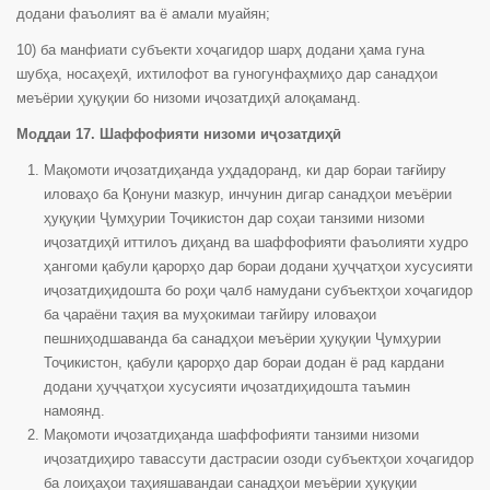
додани фаъолият ва ё амали муайян;
10) ба манфиати субъекти хоҷагидор шарҳ додани ҳама гуна
шубҳа, носаҳеҳӣ, ихтилофот ва гуногунфаҳмиҳо дар санадҳои
меъёрии ҳуқуқии бо низоми иҷозатдиҳӣ алоқаманд.
Моддаи 17. Шаффофияти низоми иҷозатдиҳӣ
Мақомоти иҷозатдиҳанда уҳдадоранд, ки дар бораи тағйиру
иловаҳо ба Қонуни мазкур, инчунин дигар санадҳои меъёрии
ҳуқуқии Ҷумҳурии Тоҷикистон дар соҳаи танзими низоми
иҷозатдиҳӣ иттилоъ диҳанд ва шаффофияти фаъолияти худро
ҳангоми қабули қарорҳо дар бораи додани ҳуҷҷатҳои хусусияти
иҷозатдиҳидошта бо роҳи ҷалб намудани субъектҳои хоҷагидор
ба ҷараёни таҳия ва муҳокимаи тағйиру иловаҳои
пешниҳодшаванда ба санадҳои меъёрии ҳуқуқии Ҷумҳурии
Тоҷикистон, қабули қарорҳо дар бораи додан ё рад кардани
додани ҳуҷҷатҳои хусусияти иҷозатдиҳидошта таъмин
намоянд.
Мақомоти иҷозатдиҳанда шаффофияти танзими низоми
иҷозатдиҳиро тавассути дастрасии озоди субъектҳои хоҷагидор
ба лоиҳаҳои таҳияшавандаи санадҳои меъёрии ҳуқуқии