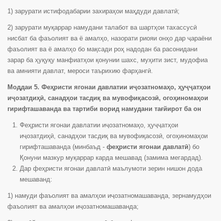
1) зарурати истифодабарии захираҳои маҳдуди давлатӣ;
2) зарурати муқаррар намудани талабот ва шартҳои тахассусӣ
нисбат ба фаъолият ва ё амалҳо, назорати риояи онҳо дар ҷараёни
фаъолият ва ё амалҳо бо мақсади роҳ надодан ба расонидани
зарар ба ҳуқуқу манфиатҳои қонунии шахс, муҳити зист, мудофиа
ва амнияти давлат, мероси таърихию фарҳангӣ.
Моддаи 5. Феҳристи ягонаи давлатии иҷозатномаҳо, ҳуҷҷатҳои
иҷозатдиҳӣ, санадҳои тасдиқ ва мувофиқасозӣ, огоҳиномаҳои
гирифташаванда ва тартиби ворид намудани тағйирот ба он
Феҳристи ягонаи давлатии иҷозатномаҳо, ҳуҷҷатҳои
иҷозатдиҳӣ, санадҳои тасдиқ ва мувофиқасозӣ, огоҳиномаҳои
гирифташаванда (минбаъд -
феҳристи ягонаи давлатӣ
) бо
Қонуни мазкур муқаррар карда мешавад (замима мегардад).
Дар феҳристи ягонаи давлатӣ маълумоти зерин нишон дода
мешаванд:
1) намуди фаъолият ва амалҳои иҷозатномашаванда, зернамудҳои
фаъолият ва амалҳои иҷозатномашаванда;